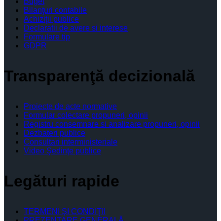
Buget
Bilanţuri contabile
Achiziţii publice
Declaratii de avere si interese
Formulare tip
GDPR
Transparenţă decizională
Proiecte de acte normative
Formular colectare propuneri, opinii
Registru consemnare si analizare propuneri, opinii
Dezbateri publice
Consultari interministeriale
Video Şedinţe publice
Legături rapide
TERMENI ŞI CONDIŢII
PREZENTARE GENERALĂ