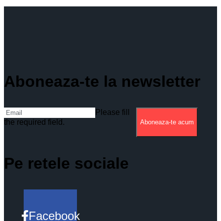
Aboneaza-te la newsletter
Please fill
the required field.
Aboneaza-te acum
Pe retele sociale
Facebook