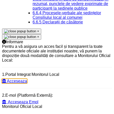
rezumat, punctele de vedere exprimate de
participanți la ședinele publice
6.6.4 Procesele-verbale ale ședințelor
Consiliului local al comunei
6.6.5 Declarații de căsătorie
×
×
Informare
Pentru a vă asigura un acces facil și transparent la toate
documentele oficiale ale instituției noastre, vă punem la
dispoziție două modalități de consultare a Monitorului Oficial
Local:
1.Portal Integrat Monitorul Local
Acceseaza
2.E-mol (Platformă Externă):
Acceseaza Emol
Monitorul Oficial Local