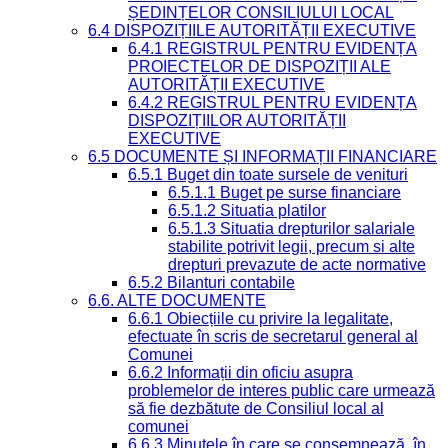
ȘEDINȚELOR CONSILIULUI LOCAL
6.4 DISPOZIȚIILE AUTORITĂȚII EXECUTIVE
6.4.1 REGISTRUL PENTRU EVIDENȚA
PROIECTELOR DE DISPOZIȚII ALE
AUTORITĂȚII EXECUTIVE
6.4.2 REGISTRUL PENTRU EVIDENȚA
DISPOZIȚIILOR AUTORITĂȚII
EXECUTIVE
6.5 DOCUMENTE ȘI INFORMAȚII FINANCIARE
6.5.1 Buget din toate sursele de venituri
6.5.1.1 Buget pe surse financiare
6.5.1.2 Situatia platilor
6.5.1.3 Situatia drepturilor salariale
stabilite potrivit legii, precum si alte
drepturi prevazute de acte normative
6.5.2 Bilanturi contabile
6.6. ALTE DOCUMENTE
6.6.1 Obiecțiile cu privire la legalitate,
efectuate în scris de secretarul general al
Comunei
6.6.2 Informații din oficiu asupra
problemelor de interes public care urmează
să fie dezbătute de Consiliul local al
comunei
6.6.3 Minutele în care se consemnează, în