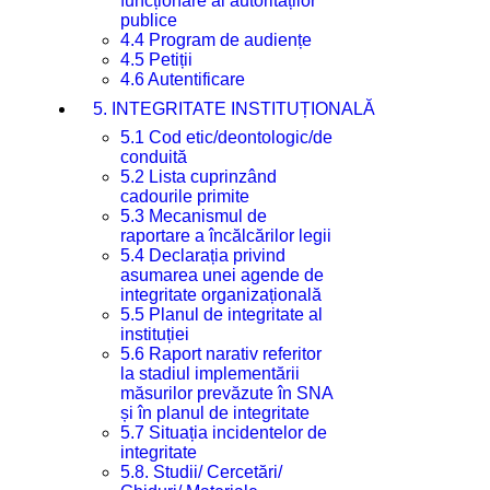
funcționare al autorităților
publice
4.4 Program de audiențe
4.5 Petiții
4.6 Autentificare
5. INTEGRITATE INSTITUȚIONALĂ
5.1 Cod etic/deontologic/de
conduită
5.2 Lista cuprinzând
cadourile primite
5.3 Mecanismul de
raportare a încălcărilor legii
5.4 Declarația privind
asumarea unei agende de
integritate organizațională
5.5 Planul de integritate al
instituției
5.6 Raport narativ referitor
la stadiul implementării
măsurilor prevăzute în SNA
și în planul de integritate
5.7 Situația incidentelor de
integritate
5.8. Studii/ Cercetări/