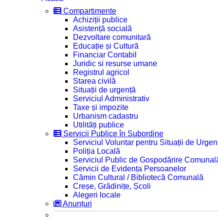
Compartimente
Achiziții publice
Asistență socială
Dezvoltare comunitară
Educație și Cultură
Financiar Contabil
Juridic si resurse umane
Registrul agricol
Starea civilă
Situații de urgență
Serviciul Administrativ
Taxe și impozite
Urbanism cadastru
Utilități publice
Servicii Publice în Subordine
Serviciul Voluntar pentru Situații de Urgen
Poliția Locală
Serviciul Public de Gospodărire Comunal
Servicii de Evidența Persoanelor
Cămin Cultural / Bibliotecă Comunală
Creșe, Grădinițe, Școli
Alegeri locale
Anunțuri