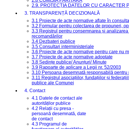
2.8 COMISIA PARITARĂ
2.9. PROTECȚIA DATELOR CU CARACTER
3. TRANSPARENȚĂ DECIZIONALĂ
3.1 Proiecte de acte normative aflate în consult
3.2 Formular pentru colectarea de propuneri, opi
3.3 Registrul pentru consemnarea și analizarea p
recomandărilor
3.4 Dezbateri publice
3.5 Consultari interministeriale
3.6 Proiecte de acte normative pentru care nu ma
3.7 Proiecte de acte normative adoptate
3.8 Ședințe publice/ Anunțuri/ Minute
3.9 Rapoarte de aplicare a Legii nr. 52/2003
3.10 Persoana desemnată responsabilă pentru re
3.11 Registrul asociațiilor, fundațiilor și federații
publice ale Comunei
4. Contact
4.1 Datele de contact ale
autorităților publice
4.2 Relații cu presa -
persoană desemnată, date
de contact
4.3 Programul de