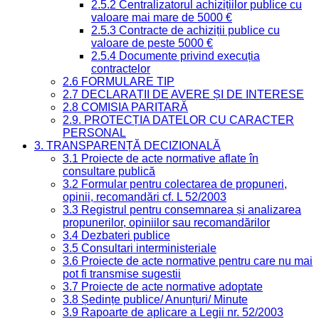
2.5.2 Centralizatorul achizițiilor publice cu
valoare mai mare de 5000 €
2.5.3 Contracte de achiziții publice cu
valoare de peste 5000 €
2.5.4 Documente privind execuția
contractelor
2.6 FORMULARE TIP
2.7 DECLARAȚII DE AVERE ȘI DE INTERESE
2.8 COMISIA PARITARĂ
2.9. PROTECȚIA DATELOR CU CARACTER
PERSONAL
3. TRANSPARENȚĂ DECIZIONALĂ
3.1 Proiecte de acte normative aflate în
consultare publică
3.2 Formular pentru colectarea de propuneri,
opinii, recomandări cf. L 52/2003
3.3 Registrul pentru consemnarea și analizarea
propunerilor, opiniilor sau recomandărilor
3.4 Dezbateri publice
3.5 Consultari interministeriale
3.6 Proiecte de acte normative pentru care nu mai
pot fi transmise sugestii
3.7 Proiecte de acte normative adoptate
3.8 Ședințe publice/ Anunțuri/ Minute
3.9 Rapoarte de aplicare a Legii nr. 52/2003