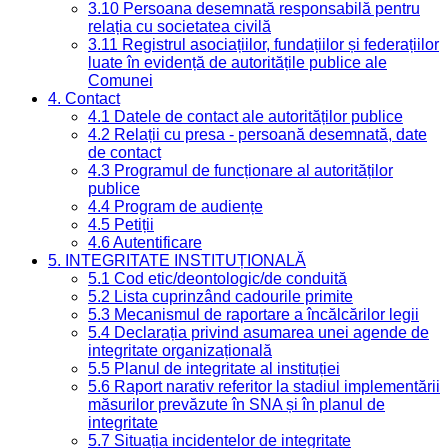
3.10 Persoana desemnată responsabilă pentru
relația cu societatea civilă
3.11 Registrul asociațiilor, fundațiilor și federațiilor
luate în evidență de autoritățile publice ale
Comunei
4. Contact
4.1 Datele de contact ale autorităților publice
4.2 Relații cu presa - persoană desemnată, date
de contact
4.3 Programul de funcționare al autorităților
publice
4.4 Program de audiențe
4.5 Petiții
4.6 Autentificare
5. INTEGRITATE INSTITUȚIONALĂ
5.1 Cod etic/deontologic/de conduită
5.2 Lista cuprinzând cadourile primite
5.3 Mecanismul de raportare a încălcărilor legii
5.4 Declarația privind asumarea unei agende de
integritate organizațională
5.5 Planul de integritate al instituției
5.6 Raport narativ referitor la stadiul implementării
măsurilor prevăzute în SNA și în planul de
integritate
5.7 Situația incidentelor de integritate