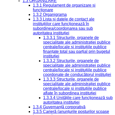
1.3 ORGANIZARE
1.3.1 Regulament de organizare și
funcționare
1.3.2 Organigrama
1.3.3 Lista și datele de contact ale
instituțiilor care funcționează în
subordinea/coordonarea sau sub
autoritatea instituției
1.3.3.1 Structurile, organele de
specialitate ale administrației publice
centrale/locale și instituțiile publice
finanțate total sau parțial prin bugetul
instituției
1.3.3.2 Structurile, organele de
specialitate ale administrației publice
centrale/locale și instituțiile publice
coordonate de conducătorul instituției
1.3.3.3 Structurile, organele de
specialitate ale administrației publice
centrale/locale și instituțiile publice
aflate în subordinea instituției
1.3.3.4 Unitățile care funcționează sub
autoritatea instituției
1.3.4 Guvernanță corporativă
1.3.5 Carieră (anunțurile posturilor scoase