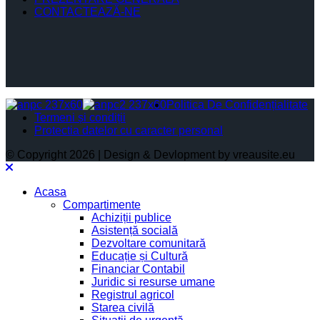
CONTACTEAZĂ-NE
Politica De Confidențialitate
Termeni și condiții
Protectia datelor cu caracter personal
© Copyright 2026 | Design & Devlopment by vreausite.eu
Acasa
Compartimente
Achiziții publice
Asistență socială
Dezvoltare comunitară
Educație și Cultură
Financiar Contabil
Juridic si resurse umane
Registrul agricol
Starea civilă