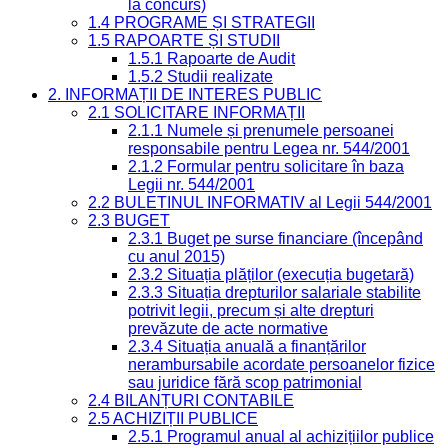
la concurs)
1.4 PROGRAME ȘI STRATEGII
1.5 RAPOARTE ȘI STUDII
1.5.1 Rapoarte de Audit
1.5.2 Studii realizate
2. INFORMAȚII DE INTERES PUBLIC
2.1 SOLICITARE INFORMAȚII
2.1.1 Numele și prenumele persoanei
responsabile pentru Legea nr. 544/2001
2.1.2 Formular pentru solicitare în baza
Legii nr. 544/2001
2.2 BULETINUL INFORMATIV al Legii 544/2001
2.3 BUGET
2.3.1 Buget pe surse financiare (începând
cu anul 2015)
2.3.2 Situația plăților (execuția bugetară)
2.3.3 Situația drepturilor salariale stabilite
potrivit legii, precum și alte drepturi
prevăzute de acte normative
2.3.4 Situația anuală a finanțărilor
nerambursabile acordate persoanelor fizice
sau juridice fără scop patrimonial
2.4 BILANȚURI CONTABILE
2.5 ACHIZIȚII PUBLICE
2.5.1 Programul anual al achizițiilor publice