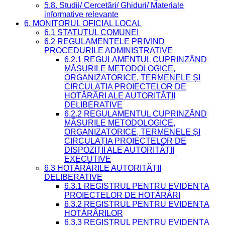
5.8. Studii/ Cercetări/ Ghiduri/ Materiale
informative relevante
6. MONITORUL OFICIAL LOCAL
6.1 STATUTUL COMUNEI
6.2 REGULAMENTELE PRIVIND
PROCEDURILE ADMINISTRATIVE
6.2.1 REGULAMENTUL CUPRINZÂND
MĂSURILE METODOLOGICE,
ORGANIZATORICE, TERMENELE ȘI
CIRCULAȚIA PROIECTELOR DE
HOTĂRÂRI ALE AUTORITĂȚII
DELIBERATIVE
6.2.2 REGULAMENTUL CUPRINZÂND
MĂSURILE METODOLOGICE,
ORGANIZATORICE, TERMENELE ȘI
CIRCULAȚIA PROIECTELOR DE
DISPOZIȚII ALE AUTORITĂȚII
EXECUTIVE
6.3 HOTĂRÂRILE AUTORITĂȚII
DELIBERATIVE
6.3.1 REGISTRUL PENTRU EVIDENȚA
PROIECTELOR DE HOTĂRÂRI
6.3.2 REGISTRUL PENTRU EVIDENȚA
HOTĂRÂRILOR
6.3.3 REGISTRUL PENTRU EVIDENȚA