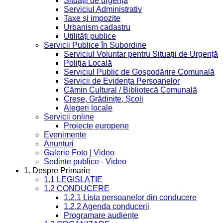
Situații de urgență
Serviciul Administrativ
Taxe și impozite
Urbanism cadastru
Utilități publice
Servicii Publice în Subordine
Serviciul Voluntar pentru Situații de Urgență
Poliția Locală
Serviciul Public de Gospodărire Comunală
Servicii de Evidența Persoanelor
Cămin Cultural / Bibliotecă Comunală
Creșe, Grădinițe, Școli
Alegeri locale
Servicii online
Proiecte europene
Evenimente
Anunțuri
Galerie Foto | Video
Sedinte publice - Video
1. Despre Primarie
1.1 LEGISLAȚIE
1.2 CONDUCERE
1.2.1 Lista persoanelor din conducere
1.2.2 Agenda conducerii
Programare audiențe