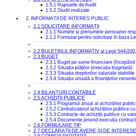
1.5.1 Rapoarte de Audit
1.5.2 Studii realizate
2. INFORMAȚII DE INTERES PUBLIC
2.1 SOLICITARE INFORMAȚII
2.1.1 Numele și prenumele persoanei resp
2.1.2 Formular pentru solicitare în baza Le
2.2 BULETINUL INFORMATIV al Legii 544/200
2.3 BUGET
2.3.1 Buget pe surse financiare (începând
2.3.2 Situația plăților (execuția bugetară)
2.3.3 Situația drepturilor salariale stabilit
2.3.4 Situația anuală a finanțărilor neramb
2.4 BILANȚURI CONTABILE
2.5 ACHIZIȚII PUBLICE
2.5.1 Programul anual al achizițiilor publi
2.5.2 Centralizatorul achizițiilor publice 
2.5.3 Contracte de achiziții publice cu va
2.5.4 Documente privind execuția contract
2.6 FORMULARE TIP
2.7 DECLARAȚII DE AVERE ȘI DE INTERES