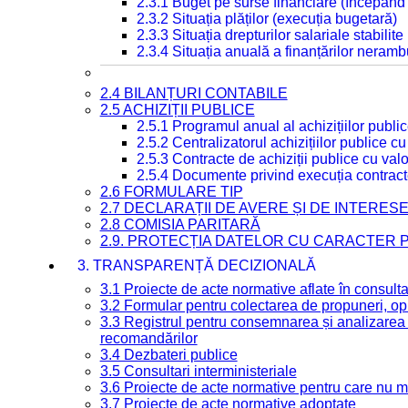
2.3.1 Buget pe surse financiare (începând
2.3.2 Situația plăților (execuția bugetară)
2.3.3 Situația drepturilor salariale stabilit
2.3.4 Situația anuală a finanțărilor neramb
2.4 BILANȚURI CONTABILE
2.5 ACHIZIȚII PUBLICE
2.5.1 Programul anual al achizițiilor publi
2.5.2 Centralizatorul achizițiilor publice 
2.5.3 Contracte de achiziții publice cu va
2.5.4 Documente privind execuția contract
2.6 FORMULARE TIP
2.7 DECLARAȚII DE AVERE ȘI DE INTERES
2.8 COMISIA PARITARĂ
2.9. PROTECȚIA DATELOR CU CARACTER
3. TRANSPARENȚĂ DECIZIONALĂ
3.1 Proiecte de acte normative aflate în consult
3.2 Formular pentru colectarea de propuneri, opi
3.3 Registrul pentru consemnarea și analizarea p
recomandărilor
3.4 Dezbateri publice
3.5 Consultari interministeriale
3.6 Proiecte de acte normative pentru care nu ma
3.7 Proiecte de acte normative adoptate