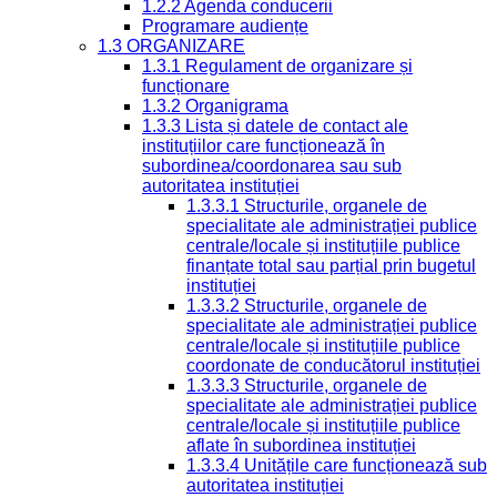
1.2.2 Agenda conducerii
Programare audiențe
1.3 ORGANIZARE
1.3.1 Regulament de organizare și
funcționare
1.3.2 Organigrama
1.3.3 Lista și datele de contact ale
instituțiilor care funcționează în
subordinea/coordonarea sau sub
autoritatea instituției
1.3.3.1 Structurile, organele de
specialitate ale administrației publice
centrale/locale și instituțiile publice
finanțate total sau parțial prin bugetul
instituției
1.3.3.2 Structurile, organele de
specialitate ale administrației publice
centrale/locale și instituțiile publice
coordonate de conducătorul instituției
1.3.3.3 Structurile, organele de
specialitate ale administrației publice
centrale/locale și instituțiile publice
aflate în subordinea instituției
1.3.3.4 Unitățile care funcționează sub
autoritatea instituției