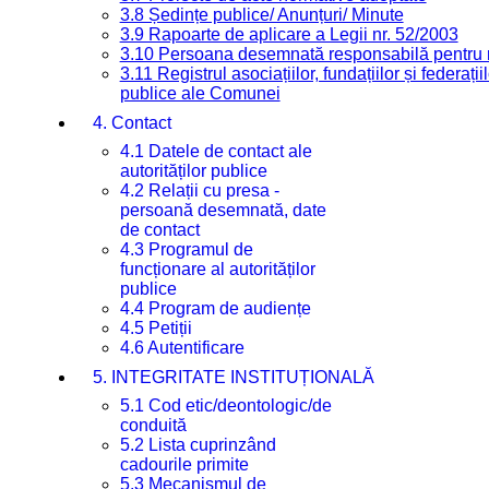
3.8 Ședințe publice/ Anunțuri/ Minute
3.9 Rapoarte de aplicare a Legii nr. 52/2003
3.10 Persoana desemnată responsabilă pentru re
3.11 Registrul asociațiilor, fundațiilor și federații
publice ale Comunei
4. Contact
4.1 Datele de contact ale
autorităților publice
4.2 Relații cu presa -
persoană desemnată, date
de contact
4.3 Programul de
funcționare al autorităților
publice
4.4 Program de audiențe
4.5 Petiții
4.6 Autentificare
5. INTEGRITATE INSTITUȚIONALĂ
5.1 Cod etic/deontologic/de
conduită
5.2 Lista cuprinzând
cadourile primite
5.3 Mecanismul de