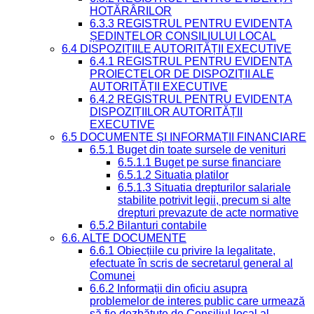
HOTĂRÂRILOR
6.3.3 REGISTRUL PENTRU EVIDENȚA
ȘEDINȚELOR CONSILIULUI LOCAL
6.4 DISPOZIȚIILE AUTORITĂȚII EXECUTIVE
6.4.1 REGISTRUL PENTRU EVIDENȚA
PROIECTELOR DE DISPOZIȚII ALE
AUTORITĂȚII EXECUTIVE
6.4.2 REGISTRUL PENTRU EVIDENȚA
DISPOZIȚIILOR AUTORITĂȚII
EXECUTIVE
6.5 DOCUMENTE ȘI INFORMAȚII FINANCIARE
6.5.1 Buget din toate sursele de venituri
6.5.1.1 Buget pe surse financiare
6.5.1.2 Situatia platilor
6.5.1.3 Situatia drepturilor salariale
stabilite potrivit legii, precum si alte
drepturi prevazute de acte normative
6.5.2 Bilanturi contabile
6.6. ALTE DOCUMENTE
6.6.1 Obiecțiile cu privire la legalitate,
efectuate în scris de secretarul general al
Comunei
6.6.2 Informații din oficiu asupra
problemelor de interes public care urmează
să fie dezbătute de Consiliul local al