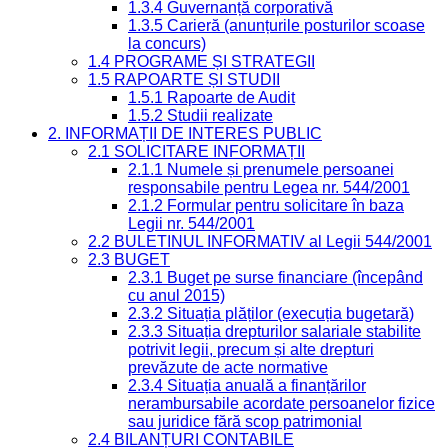
1.3.4 Guvernanță corporativă
1.3.5 Carieră (anunțurile posturilor scoase
la concurs)
1.4 PROGRAME ȘI STRATEGII
1.5 RAPOARTE ȘI STUDII
1.5.1 Rapoarte de Audit
1.5.2 Studii realizate
2. INFORMAȚII DE INTERES PUBLIC
2.1 SOLICITARE INFORMAȚII
2.1.1 Numele și prenumele persoanei
responsabile pentru Legea nr. 544/2001
2.1.2 Formular pentru solicitare în baza
Legii nr. 544/2001
2.2 BULETINUL INFORMATIV al Legii 544/2001
2.3 BUGET
2.3.1 Buget pe surse financiare (începând
cu anul 2015)
2.3.2 Situația plăților (execuția bugetară)
2.3.3 Situația drepturilor salariale stabilite
potrivit legii, precum și alte drepturi
prevăzute de acte normative
2.3.4 Situația anuală a finanțărilor
nerambursabile acordate persoanelor fizice
sau juridice fără scop patrimonial
2.4 BILANȚURI CONTABILE