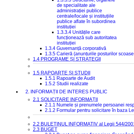
de specialitate ale
administrației publice
centrale/locale și instituțiile
publice aflate în subordinea
instituției
1.3.3.4 Unitățile care
funcționează sub autoritatea
instituției
1.3.4 Guvernanță corporativă
1.3.5 Carieră (anunțurile posturilor scoase
1.4 PROGRAME ȘI STRATEGII
1.5 RAPOARTE ȘI STUDII
1.5.1 Rapoarte de Audit
1.5.2 Studii realizate
2. INFORMAȚII DE INTERES PUBLIC
2.1 SOLICITARE INFORMAȚII
2.1.1 Numele și prenumele persoanei resp
2.1.2 Formular pentru solicitare în baza Le
2.2 BULETINUL INFORMATIV al Legii 544/200
2.3 BUGET