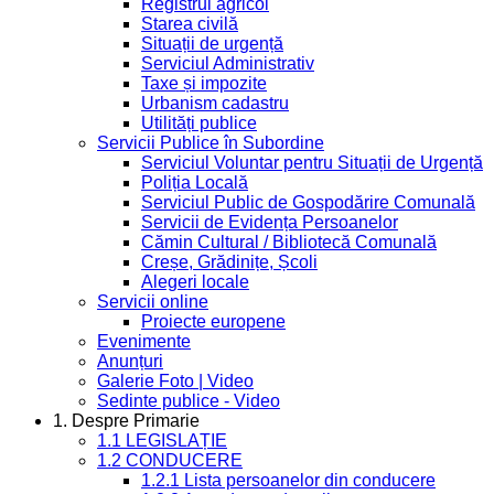
Registrul agricol
Starea civilă
Situații de urgență
Serviciul Administrativ
Taxe și impozite
Urbanism cadastru
Utilități publice
Servicii Publice în Subordine
Serviciul Voluntar pentru Situații de Urgență
Poliția Locală
Serviciul Public de Gospodărire Comunală
Servicii de Evidența Persoanelor
Cămin Cultural / Bibliotecă Comunală
Creșe, Grădinițe, Școli
Alegeri locale
Servicii online
Proiecte europene
Evenimente
Anunțuri
Galerie Foto | Video
Sedinte publice - Video
1. Despre Primarie
1.1 LEGISLAȚIE
1.2 CONDUCERE
1.2.1 Lista persoanelor din conducere