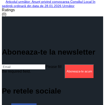
Articolul următor: Anunț privind convocarea Consiliul Local în
şedinţă ordinară din data de 28.01.2026
Următor
Ratings
(0)
Aboneaza-te la newsletter
Please fill
the required field.
Aboneaza-te acum
Pe retele sociale