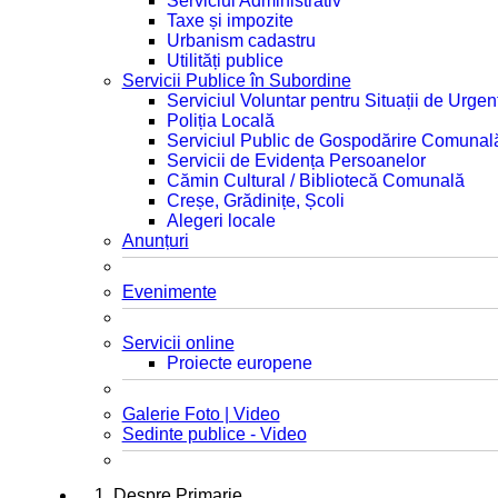
Serviciul Administrativ
Taxe și impozite
Urbanism cadastru
Utilități publice
Servicii Publice în Subordine
Serviciul Voluntar pentru Situații de Urgen
Poliția Locală
Serviciul Public de Gospodărire Comunal
Servicii de Evidența Persoanelor
Cămin Cultural / Bibliotecă Comunală
Creșe, Grădinițe, Școli
Alegeri locale
Anunțuri
Evenimente
Servicii online
Proiecte europene
Galerie Foto | Video
Sedinte publice - Video
1. Despre Primarie