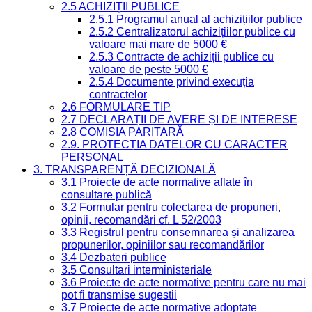
2.5 ACHIZIȚII PUBLICE
2.5.1 Programul anual al achizițiilor publice
2.5.2 Centralizatorul achizițiilor publice cu
valoare mai mare de 5000 €
2.5.3 Contracte de achiziții publice cu
valoare de peste 5000 €
2.5.4 Documente privind execuția
contractelor
2.6 FORMULARE TIP
2.7 DECLARAȚII DE AVERE ȘI DE INTERESE
2.8 COMISIA PARITARĂ
2.9. PROTECȚIA DATELOR CU CARACTER
PERSONAL
3. TRANSPARENȚĂ DECIZIONALĂ
3.1 Proiecte de acte normative aflate în
consultare publică
3.2 Formular pentru colectarea de propuneri,
opinii, recomandări cf. L 52/2003
3.3 Registrul pentru consemnarea și analizarea
propunerilor, opiniilor sau recomandărilor
3.4 Dezbateri publice
3.5 Consultari interministeriale
3.6 Proiecte de acte normative pentru care nu mai
pot fi transmise sugestii
3.7 Proiecte de acte normative adoptate