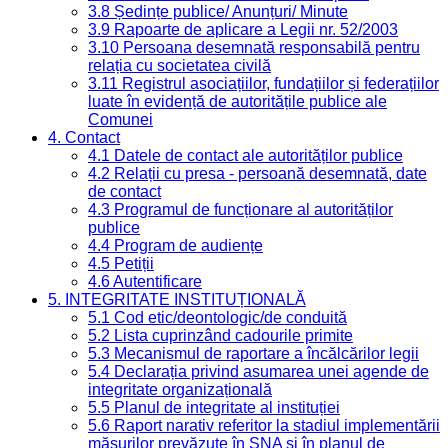
3.8 Ședințe publice/ Anunțuri/ Minute
3.9 Rapoarte de aplicare a Legii nr. 52/2003
3.10 Persoana desemnată responsabilă pentru
relația cu societatea civilă
3.11 Registrul asociațiilor, fundațiilor și federațiilor
luate în evidență de autoritățile publice ale
Comunei
4. Contact
4.1 Datele de contact ale autorităților publice
4.2 Relații cu presa - persoană desemnată, date
de contact
4.3 Programul de funcționare al autorităților
publice
4.4 Program de audiențe
4.5 Petiții
4.6 Autentificare
5. INTEGRITATE INSTITUȚIONALĂ
5.1 Cod etic/deontologic/de conduită
5.2 Lista cuprinzând cadourile primite
5.3 Mecanismul de raportare a încălcărilor legii
5.4 Declarația privind asumarea unei agende de
integritate organizațională
5.5 Planul de integritate al instituției
5.6 Raport narativ referitor la stadiul implementării
măsurilor prevăzute în SNA și în planul de