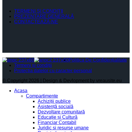
TERMENI ŞI CONDIŢII
PREZENTARE GENERALĂ
CONTACTEAZĂ-NE
Politica De Confidențialitate
Termeni și condiții
Protectia datelor cu caracter personal
© Copyright 2026 | Design & Devlopment by vreausite.eu
Acasa
Compartimente
Achiziții publice
Asistență socială
Dezvoltare comunitară
Educație și Cultură
Financiar Contabil
Juridic si resurse umane