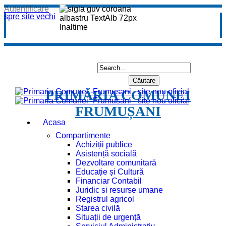
Autentificare
spre site vechi
PRIMĂRIA COMUNEI
FRUMUȘANI
Acasa
Compartimente
Achiziții publice
Asistență socială
Dezvoltare comunitară
Educație și Cultură
Financiar Contabil
Juridic si resurse umane
Registrul agricol
Starea civilă
Situații de urgență