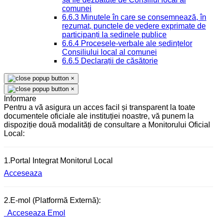
comunei
6.6.3 Minutele în care se consemnează, în
rezumat, punctele de vedere exprimate de
participanți la ședinele publice
6.6.4 Procesele-verbale ale ședințelor
Consiliului local al comunei
6.6.5 Declarații de căsătorie
×
×
Informare
Pentru a vă asigura un acces facil și transparent la toate
documentele oficiale ale instituției noastre, vă punem la
dispoziție două modalități de consultare a Monitorului Oficial
Local:
1.Portal Integrat Monitorul Local
Acceseaza
2.E-mol (Platformă Externă):
Acceseaza Emol