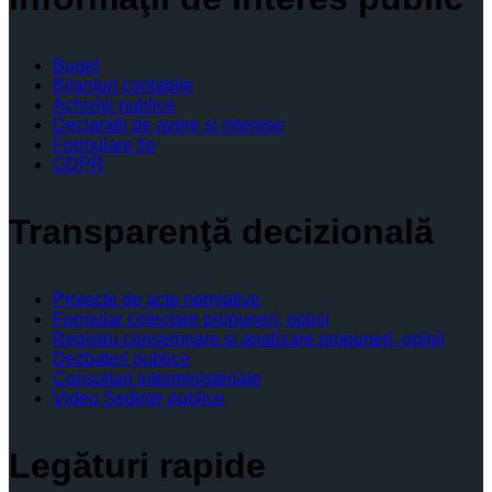
Buget
Bilanţuri contabile
Achiziţii publice
Declaratii de avere si interese
Formulare tip
GDPR
Transparenţă decizională
Proiecte de acte normative
Formular colectare propuneri, opinii
Registru consemnare si analizare propuneri, opinii
Dezbateri publice
Consultari interministeriale
Video Şedinţe publice
Legături rapide