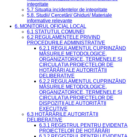
integritate
5.7 Situația incidentelor de integritate
5.8. Studii/ Cercetări/ Ghiduri/ Materiale
informative relevante
6. MONITORUL OFICIAL LOCAL
6.1 STATUTUL COMUNEI
6.2 REGULAMENTELE PRIVIND
PROCEDURILE ADMINISTRATIVE
6.2.1 REGULAMENTUL CUPRINZÂND
MĂSURILE METODOLOGICE,
ORGANIZATORICE, TERMENELE ȘI
CIRCULAȚIA PROIECTELOR DE
HOTĂRÂRI ALE AUTORITĂȚII
DELIBERATIVE
6.2.2 REGULAMENTUL CUPRINZÂND
MĂSURILE METODOLOGICE,
ORGANIZATORICE, TERMENELE ȘI
CIRCULAȚIA PROIECTELOR DE
DISPOZIȚII ALE AUTORITĂȚII
EXECUTIVE
6.3 HOTĂRÂRILE AUTORITĂȚII
DELIBERATIVE
6.3.1 REGISTRUL PENTRU EVIDENȚA
PROIECTELOR DE HOTĂRÂRI
6.3.2 REGISTRUL PENTRU EVIDENȚA