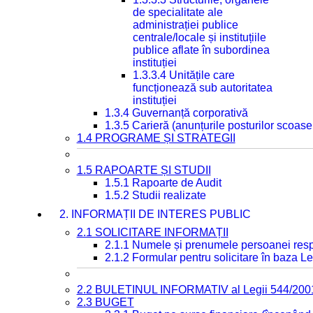
de specialitate ale
administrației publice
centrale/locale și instituțiile
publice aflate în subordinea
instituției
1.3.3.4 Unitățile care
funcționează sub autoritatea
instituției
1.3.4 Guvernanță corporativă
1.3.5 Carieră (anunțurile posturilor scoase
1.4 PROGRAME ȘI STRATEGII
1.5 RAPOARTE ȘI STUDII
1.5.1 Rapoarte de Audit
1.5.2 Studii realizate
2. INFORMAȚII DE INTERES PUBLIC
2.1 SOLICITARE INFORMAȚII
2.1.1 Numele și prenumele persoanei resp
2.1.2 Formular pentru solicitare în baza Le
2.2 BULETINUL INFORMATIV al Legii 544/200
2.3 BUGET