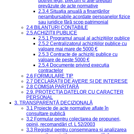
potrivit legii, precum și alte drepturi
prevăzute de acte normative
2.3.4 Situația anuală a finanțărilor
nerambursabile acordate persoanelor fizice
sau juridice fără scop patrimonial
2.4 BILANȚURI CONTABILE
2.5 ACHIZIȚII PUBLICE
2.5.1 Programul anual al achizițiilor publice
2.5.2 Centralizatorul achizițiilor publice cu
valoare mai mare de 5000 €
2.5.3 Contracte de achiziții publice cu
valoare de peste 5000 €
2.5.4 Documente privind execuția
contractelor
2.6 FORMULARE TIP
2.7 DECLARAȚII DE AVERE ȘI DE INTERESE
2.8 COMISIA PARITARĂ
2.9. PROTECȚIA DATELOR CU CARACTER
PERSONAL
3. TRANSPARENȚĂ DECIZIONALĂ
3.1 Proiecte de acte normative aflate în
consultare publică
3.2 Formular pentru colectarea de propuneri,
opinii, recomandări cf. L 52/2003
3.3 Registrul pentru consemnarea și analizarea