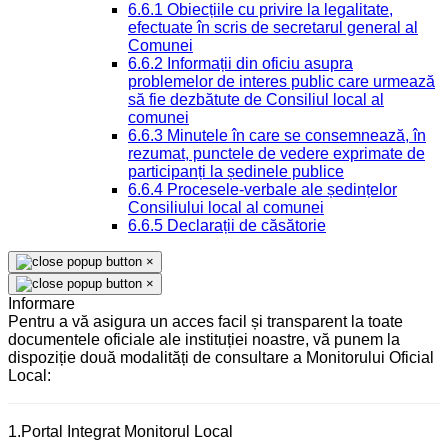
6.6.1 Obiecțiile cu privire la legalitate,
efectuate în scris de secretarul general al
Comunei
6.6.2 Informații din oficiu asupra
problemelor de interes public care urmează
să fie dezbătute de Consiliul local al
comunei
6.6.3 Minutele în care se consemnează, în
rezumat, punctele de vedere exprimate de
participanți la ședinele publice
6.6.4 Procesele-verbale ale ședințelor
Consiliului local al comunei
6.6.5 Declarații de căsătorie
×
×
Informare
Pentru a vă asigura un acces facil și transparent la toate
documentele oficiale ale instituției noastre, vă punem la
dispoziție două modalități de consultare a Monitorului Oficial
Local:
1.Portal Integrat Monitorul Local