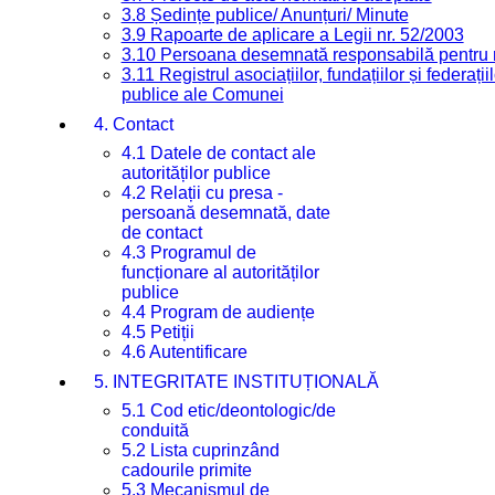
3.8 Ședințe publice/ Anunțuri/ Minute
3.9 Rapoarte de aplicare a Legii nr. 52/2003
3.10 Persoana desemnată responsabilă pentru re
3.11 Registrul asociațiilor, fundațiilor și federații
publice ale Comunei
4. Contact
4.1 Datele de contact ale
autorităților publice
4.2 Relații cu presa -
persoană desemnată, date
de contact
4.3 Programul de
funcționare al autorităților
publice
4.4 Program de audiențe
4.5 Petiții
4.6 Autentificare
5. INTEGRITATE INSTITUȚIONALĂ
5.1 Cod etic/deontologic/de
conduită
5.2 Lista cuprinzând
cadourile primite
5.3 Mecanismul de