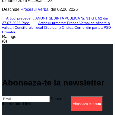
02 Iunie 2026
Accesări: 128
Deschide
Procesul Verbal
din 02.06.2026
Articol precedent: ANUNT SEDINTA PUBLICA Nr. 91 cf L 52 din
27.07.2026
Prec
Articolul următor: Proces Verbal de afisare a
validari Consilierului local (Supleant) Cristea Cornel din partea PSD
Următor
Ratings
(0)
Aboneaza-te la newsletter
Please fill
the required field.
Aboneaza-te acum