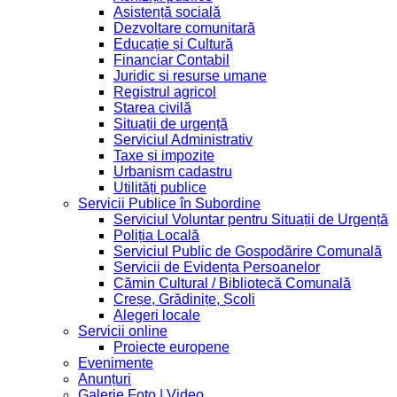
Asistență socială
Dezvoltare comunitară
Educație și Cultură
Financiar Contabil
Juridic si resurse umane
Registrul agricol
Starea civilă
Situații de urgență
Serviciul Administrativ
Taxe și impozite
Urbanism cadastru
Utilități publice
Servicii Publice în Subordine
Serviciul Voluntar pentru Situații de Urgență
Poliția Locală
Serviciul Public de Gospodărire Comunală
Servicii de Evidența Persoanelor
Cămin Cultural / Bibliotecă Comunală
Creșe, Grădinițe, Școli
Alegeri locale
Servicii online
Proiecte europene
Evenimente
Anunțuri
Galerie Foto | Video