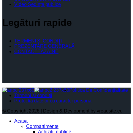
Video Şedinţe publice
Legături rapide
TERMENI ŞI CONDIŢII
PREZENTARE GENERALĂ
CONTACTEAZĂ-NE
Politica De Confidențialitate
Termeni și condiții
Protectia datelor cu caracter personal
© Copyright 2026 | Design & Devlopment by vreausite.eu
Acasa
Compartimente
Achiziții publice