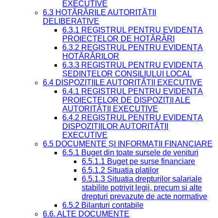
EXECUTIVE
6.3 HOTĂRÂRILE AUTORITĂȚII
DELIBERATIVE
6.3.1 REGISTRUL PENTRU EVIDENȚA
PROIECTELOR DE HOTĂRÂRI
6.3.2 REGISTRUL PENTRU EVIDENȚA
HOTĂRÂRILOR
6.3.3 REGISTRUL PENTRU EVIDENȚA
ȘEDINȚELOR CONSILIULUI LOCAL
6.4 DISPOZIȚIILE AUTORITĂȚII EXECUTIVE
6.4.1 REGISTRUL PENTRU EVIDENȚA
PROIECTELOR DE DISPOZIȚII ALE
AUTORITĂȚII EXECUTIVE
6.4.2 REGISTRUL PENTRU EVIDENȚA
DISPOZIȚIILOR AUTORITĂȚII
EXECUTIVE
6.5 DOCUMENTE ȘI INFORMAȚII FINANCIARE
6.5.1 Buget din toate sursele de venituri
6.5.1.1 Buget pe surse financiare
6.5.1.2 Situatia platilor
6.5.1.3 Situatia drepturilor salariale
stabilite potrivit legii, precum si alte
drepturi prevazute de acte normative
6.5.2 Bilanturi contabile
6.6. ALTE DOCUMENTE