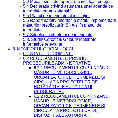
5.3 Mecanismul de raportare a încălcărilor legii
5.4 Declarația privind asumarea unei agende de
integritate organizațională
5.5 Planul de integritate al instituției
5.6 Raport narativ referitor la stadiul implementării
măsurilor prevăzute în SNA și în planul de
integritate
5.7 Situația incidentelor de integritate
5.8. Studii/ Cercetări/ Ghiduri/ Materiale
informative relevante
6. MONITORUL OFICIAL LOCAL
6.1 STATUTUL COMUNEI
6.2 REGULAMENTELE PRIVIND
PROCEDURILE ADMINISTRATIVE
6.2.1 REGULAMENTUL CUPRINZÂND
MĂSURILE METODOLOGICE,
ORGANIZATORICE, TERMENELE ȘI
CIRCULAȚIA PROIECTELOR DE
HOTĂRÂRI ALE AUTORITĂȚII
DELIBERATIVE
6.2.2 REGULAMENTUL CUPRINZÂND
MĂSURILE METODOLOGICE,
ORGANIZATORICE, TERMENELE ȘI
CIRCULAȚIA PROIECTELOR DE
DISPOZIȚII ALE AUTORITĂȚII