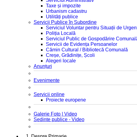
Serviciul Administrativ
Taxe și impozite
Urbanism cadastru
Utilități publice
Servicii Publice în Subordine
Serviciul Voluntar pentru Situații de Urgen
Poliția Locală
Serviciul Public de Gospodărire Comunal
Servicii de Evidența Persoanelor
Cămin Cultural / Bibliotecă Comunală
Creșe, Grădinițe, Școli
Alegeri locale
Anunțuri
Evenimente
Servicii online
Proiecte europene
Galerie Foto | Video
Sedinte publice - Video
1. Despre Primarie