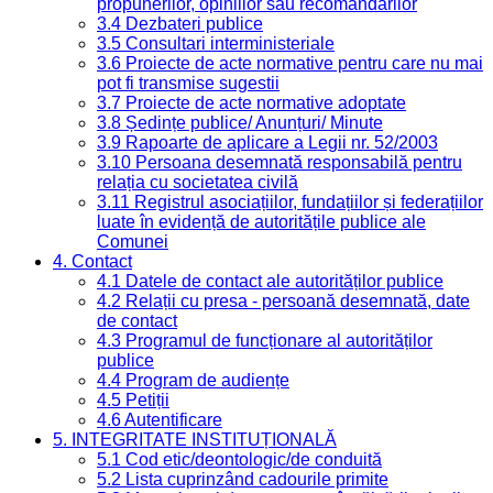
propunerilor, opiniilor sau recomandărilor
3.4 Dezbateri publice
3.5 Consultari interministeriale
3.6 Proiecte de acte normative pentru care nu mai
pot fi transmise sugestii
3.7 Proiecte de acte normative adoptate
3.8 Ședințe publice/ Anunțuri/ Minute
3.9 Rapoarte de aplicare a Legii nr. 52/2003
3.10 Persoana desemnată responsabilă pentru
relația cu societatea civilă
3.11 Registrul asociațiilor, fundațiilor și federațiilor
luate în evidență de autoritățile publice ale
Comunei
4. Contact
4.1 Datele de contact ale autorităților publice
4.2 Relații cu presa - persoană desemnată, date
de contact
4.3 Programul de funcționare al autorităților
publice
4.4 Program de audiențe
4.5 Petiții
4.6 Autentificare
5. INTEGRITATE INSTITUȚIONALĂ
5.1 Cod etic/deontologic/de conduită
5.2 Lista cuprinzând cadourile primite