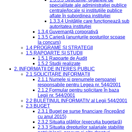
specialitate ale administrației publice
centrale/locale și instituțiile publice
aflate în subordinea instituției
1.3.3.4 Unitățile care funcționează sub
autoritatea instituției
1.3.4 Guvernanță corporativă
1.3.5 Carieră (anunțurile posturilor scoase
la concurs)
1.4 PROGRAME ȘI STRATEGII
1.5 RAPOARTE ȘI STUDII
1.5.1 Rapoarte de Audit
1.5.2 Studii realizate
2. INFORMAȚII DE INTERES PUBLIC
2.1 SOLICITARE INFORMAȚII
2.1.1 Numele și prenumele persoanei
responsabile pentru Legea nr. 544/2001
2.1.2 Formular pentru solicitare în baza
Legii nr. 544/2001
2.2 BULETINUL INFORMATIV al Legii 544/2001
2.3 BUGET
2.3.1 Buget pe surse financiare (începând
cu anul 2015)
2.3.2 Situația plăților (execuția bugetară)
2.3.3 Situația drepturilor salariale stabilite