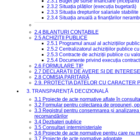
2.3.1 Buget pe surse financiare (începând
2.3.2 Situația plăților (execuția bugetară)
2.3.3 Situația drepturilor salariale stabilit
2.3.4 Situația anuală a finanțărilor neramb
2.4 BILANȚURI CONTABILE
2.5 ACHIZIȚII PUBLICE
2.5.1 Programul anual al achizițiilor publi
2.5.2 Centralizatorul achizițiilor publice 
2.5.3 Contracte de achiziții publice cu va
2.5.4 Documente privind execuția contract
2.6 FORMULARE TIP
2.7 DECLARAȚII DE AVERE ȘI DE INTERES
2.8 COMISIA PARITARĂ
2.9. PROTECȚIA DATELOR CU CARACTER
3. TRANSPARENȚĂ DECIZIONALĂ
3.1 Proiecte de acte normative aflate în consult
3.2 Formular pentru colectarea de propuneri, opi
3.3 Registrul pentru consemnarea și analizarea p
recomandărilor
3.4 Dezbateri publice
3.5 Consultari interministeriale
3.6 Proiecte de acte normative pentru care nu ma
3.7 Proiecte de acte normative adoptate