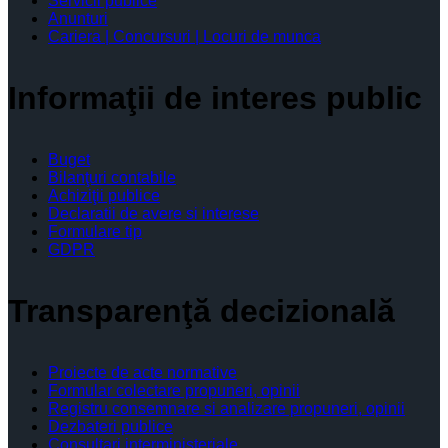
Servicii publice
Anunturi
Cariera | Concursuri | Locuri de munca
Informaţii de interes public
Buget
Bilanţuri contabile
Achiziţii publice
Declaratii de avere si interese
Formulare tip
GDPR
Transparenţă decizională
Proiecte de acte normative
Formular colectare propuneri, opinii
Registru consemnare si analizare propuneri, opinii
Dezbateri publice
Consultari interministeriale