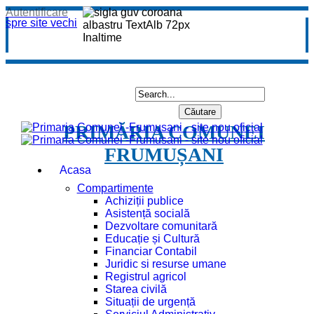
Autentificare
spre site vechi
PRIMĂRIA COMUNEI
FRUMUȘANI
Acasa
Compartimente
Achiziții publice
Asistență socială
Dezvoltare comunitară
Educație și Cultură
Financiar Contabil
Juridic si resurse umane
Registrul agricol
Starea civilă
Situații de urgență