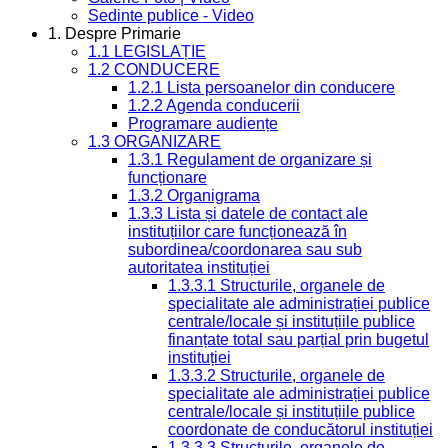
Sedinte publice - Video
1. Despre Primarie
1.1 LEGISLAȚIE
1.2 CONDUCERE
1.2.1 Lista persoanelor din conducere
1.2.2 Agenda conducerii
Programare audiențe
1.3 ORGANIZARE
1.3.1 Regulament de organizare și
funcționare
1.3.2 Organigrama
1.3.3 Lista și datele de contact ale
instituțiilor care funcționează în
subordinea/coordonarea sau sub
autoritatea instituției
1.3.3.1 Structurile, organele de
specialitate ale administrației publice
centrale/locale și instituțiile publice
finanțate total sau parțial prin bugetul
instituției
1.3.3.2 Structurile, organele de
specialitate ale administrației publice
centrale/locale și instituțiile publice
coordonate de conducătorul instituției
1.3.3.3 Structurile, organele de