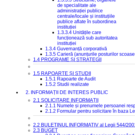
de specialitate ale
administrației publice
centrale/locale și instituțiile
publice aflate în subordinea
instituției
1.3.3.4 Unitățile care
funcționează sub autoritatea
instituției
1.3.4 Guvernanță corporativă
1.3.5 Carieră (anunțurile posturilor scoase
1.4 PROGRAME ȘI STRATEGII
1.5 RAPOARTE ȘI STUDII
1.5.1 Rapoarte de Audit
1.5.2 Studii realizate
2. INFORMAȚII DE INTERES PUBLIC
2.1 SOLICITARE INFORMAȚII
2.1.1 Numele și prenumele persoanei resp
2.1.2 Formular pentru solicitare în baza Le
2.2 BULETINUL INFORMATIV al Legii 544/200
2.3 BUGET