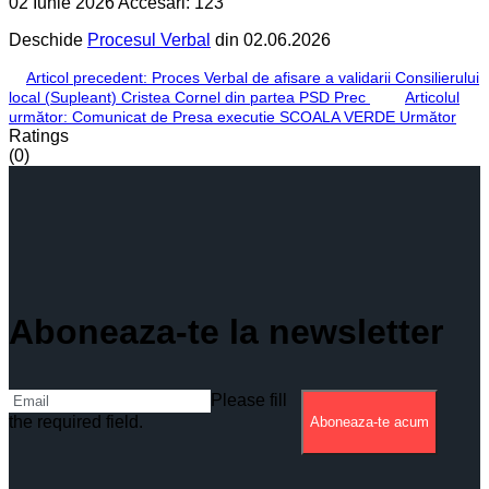
02 Iunie 2026
Accesări: 123
Deschide
Procesul Verbal
din 02.06.2026
Articol precedent: Proces Verbal de afisare a validarii Consilierului
local (Supleant) Cristea Cornel din partea PSD
Prec
Articolul
următor: Comunicat de Presa executie SCOALA VERDE
Următor
Ratings
(0)
Aboneaza-te la newsletter
Please fill
the required field.
Aboneaza-te acum