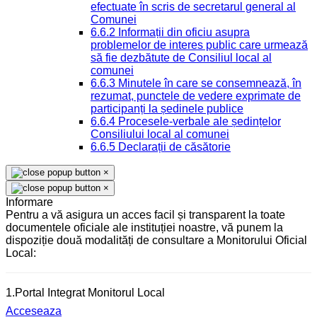
efectuate în scris de secretarul general al
Comunei
6.6.2 Informații din oficiu asupra
problemelor de interes public care urmează
să fie dezbătute de Consiliul local al
comunei
6.6.3 Minutele în care se consemnează, în
rezumat, punctele de vedere exprimate de
participanți la ședinele publice
6.6.4 Procesele-verbale ale ședințelor
Consiliului local al comunei
6.6.5 Declarații de căsătorie
×
×
Informare
Pentru a vă asigura un acces facil și transparent la toate
documentele oficiale ale instituției noastre, vă punem la
dispoziție două modalități de consultare a Monitorului Oficial
Local:
1.Portal Integrat Monitorul Local
Acceseaza