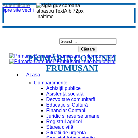
Autentificare
spre site vechi
PRIMĂRIA COMUNEI
FRUMUȘANI
Acasa
Compartimente
Achiziții publice
Asistență socială
Dezvoltare comunitară
Educație și Cultură
Financiar Contabil
Juridic si resurse umane
Registrul agricol
Starea civilă
Situații de urgență