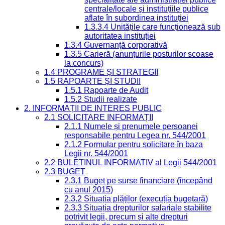
centrale/locale și instituțiile publice
aflate în subordinea instituției
1.3.3.4 Unitățile care funcționează sub
autoritatea instituției
1.3.4 Guvernanță corporativă
1.3.5 Carieră (anunțurile posturilor scoase
la concurs)
1.4 PROGRAME ȘI STRATEGII
1.5 RAPOARTE ȘI STUDII
1.5.1 Rapoarte de Audit
1.5.2 Studii realizate
2. INFORMAȚII DE INTERES PUBLIC
2.1 SOLICITARE INFORMAȚII
2.1.1 Numele și prenumele persoanei
responsabile pentru Legea nr. 544/2001
2.1.2 Formular pentru solicitare în baza
Legii nr. 544/2001
2.2 BULETINUL INFORMATIV al Legii 544/2001
2.3 BUGET
2.3.1 Buget pe surse financiare (începând
cu anul 2015)
2.3.2 Situația plăților (execuția bugetară)
2.3.3 Situația drepturilor salariale stabilite
potrivit legii, precum și alte drepturi