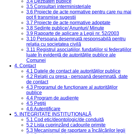
3.4 Dezbateri publice
3.5 Consultari interministeriale
3.6 Proiecte de acte normative pentru care nu mai
pot fi transmise sugestii
3.7 Proiecte de acte normative adoptate
3.8 Ședințe publice/ Anunțuri/ Minute
3.9 Rapoarte de aplicare a Legii nr. 52/2003
3.10 Persoana desemnată responsabilă pentru
relația cu societatea civilă
3.11 Registrul asociațiilor, fundațiilor și federațiilor
luate în evidență de autoritățile publice ale
Comunei
4. Contact
4.1 Datele de contact ale autorităților publice
4.2 Relații cu presa - persoană desemnată, date
de contact
4.3 Programul de funcționare al autorităților
publice
4.4 Program de audiențe
4.5 Petiții
4.6 Autentificare
5. INTEGRITATE INSTITUȚIONALĂ
5.1 Cod etic/deontologic/de conduită
5.2 Lista cuprinzând cadourile primite
5.3 Mecanismul de raportare a încălcărilor legii