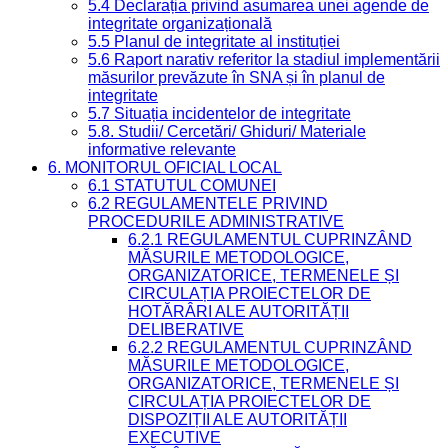
5.4 Declarația privind asumarea unei agende de
integritate organizațională
5.5 Planul de integritate al instituției
5.6 Raport narativ referitor la stadiul implementării
măsurilor prevăzute în SNA și în planul de
integritate
5.7 Situația incidentelor de integritate
5.8. Studii/ Cercetări/ Ghiduri/ Materiale
informative relevante
6. MONITORUL OFICIAL LOCAL
6.1 STATUTUL COMUNEI
6.2 REGULAMENTELE PRIVIND
PROCEDURILE ADMINISTRATIVE
6.2.1 REGULAMENTUL CUPRINZÂND
MĂSURILE METODOLOGICE,
ORGANIZATORICE, TERMENELE ȘI
CIRCULAȚIA PROIECTELOR DE
HOTĂRÂRI ALE AUTORITĂȚII
DELIBERATIVE
6.2.2 REGULAMENTUL CUPRINZÂND
MĂSURILE METODOLOGICE,
ORGANIZATORICE, TERMENELE ȘI
CIRCULAȚIA PROIECTELOR DE
DISPOZIȚII ALE AUTORITĂȚII
EXECUTIVE