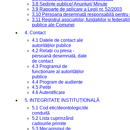
3.8 Ședințe publice/ Anunțuri/ Minute
3.9 Rapoarte de aplicare a Legii nr. 52/2003
3.10 Persoana desemnată responsabilă pentru re
3.11 Registrul asociațiilor, fundațiilor și federații
publice ale Comunei
4. Contact
4.1 Datele de contact ale
autorităților publice
4.2 Relații cu presa -
persoană desemnată, date
de contact
4.3 Programul de
funcționare al autorităților
publice
4.4 Program de audiențe
4.5 Petiții
4.6 Autentificare
5. INTEGRITATE INSTITUȚIONALĂ
5.1 Cod etic/deontologic/de
conduită
5.2 Lista cuprinzând
cadourile primite
5.3 Mecanismul de