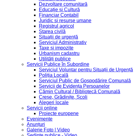
Dezvoltare comunitară
Educație și Cultură
Financiar Contabil
Juridic si resurse umane
Registrul agricol
Starea civilă
Situații de urgență
Serviciul Administrativ
Taxe și impozite
Urbanism cadastru
Utilități publice
Servicii Publice în Subordine
Serviciul Voluntar pentru Situații de Urgență
Poliția Locală
Serviciul Public de Gospodărire Comunală
Servicii de Evidența Persoanelor
Cămin Cultural / Bibliotecă Comunală
Creșe, Grădinițe, Școli
Alegeri locale
Servicii online
Proiecte europene
Evenimente
Anunțuri
Galerie Foto | Video
Sedinte publice - Video