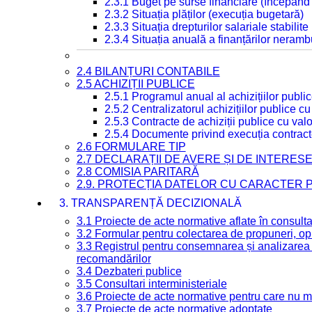
2.3.1 Buget pe surse financiare (începând
2.3.2 Situația plăților (execuția bugetară)
2.3.3 Situația drepturilor salariale stabilit
2.3.4 Situația anuală a finanțărilor neramb
2.4 BILANȚURI CONTABILE
2.5 ACHIZIȚII PUBLICE
2.5.1 Programul anual al achizițiilor publi
2.5.2 Centralizatorul achizițiilor publice 
2.5.3 Contracte de achiziții publice cu va
2.5.4 Documente privind execuția contract
2.6 FORMULARE TIP
2.7 DECLARAȚII DE AVERE ȘI DE INTERES
2.8 COMISIA PARITARĂ
2.9. PROTECȚIA DATELOR CU CARACTER
3. TRANSPARENȚĂ DECIZIONALĂ
3.1 Proiecte de acte normative aflate în consult
3.2 Formular pentru colectarea de propuneri, opi
3.3 Registrul pentru consemnarea și analizarea p
recomandărilor
3.4 Dezbateri publice
3.5 Consultari interministeriale
3.6 Proiecte de acte normative pentru care nu ma
3.7 Proiecte de acte normative adoptate