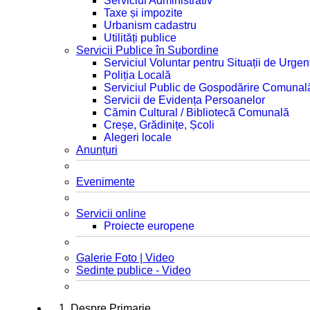
Serviciul Administrativ
Taxe și impozite
Urbanism cadastru
Utilități publice
Servicii Publice în Subordine
Serviciul Voluntar pentru Situații de Urgen
Poliția Locală
Serviciul Public de Gospodărire Comunal
Servicii de Evidența Persoanelor
Cămin Cultural / Bibliotecă Comunală
Creșe, Grădinițe, Școli
Alegeri locale
Anunțuri
Evenimente
Servicii online
Proiecte europene
Galerie Foto | Video
Sedinte publice - Video
1. Despre Primarie