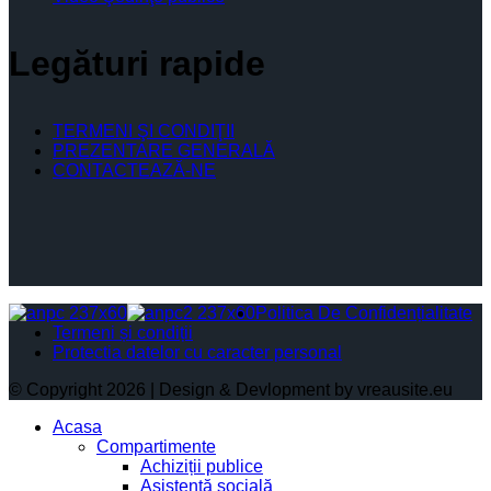
Legături rapide
TERMENI ŞI CONDIŢII
PREZENTARE GENERALĂ
CONTACTEAZĂ-NE
Politica De Confidențialitate
Termeni și condiții
Protectia datelor cu caracter personal
© Copyright 2026 | Design & Devlopment by vreausite.eu
Acasa
Compartimente
Achiziții publice
Asistență socială