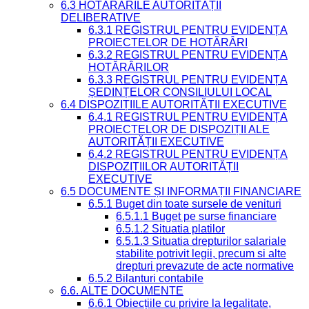
6.3 HOTĂRÂRILE AUTORITĂȚII
DELIBERATIVE
6.3.1 REGISTRUL PENTRU EVIDENȚA
PROIECTELOR DE HOTĂRÂRI
6.3.2 REGISTRUL PENTRU EVIDENȚA
HOTĂRÂRILOR
6.3.3 REGISTRUL PENTRU EVIDENȚA
ȘEDINȚELOR CONSILIULUI LOCAL
6.4 DISPOZIȚIILE AUTORITĂȚII EXECUTIVE
6.4.1 REGISTRUL PENTRU EVIDENȚA
PROIECTELOR DE DISPOZIȚII ALE
AUTORITĂȚII EXECUTIVE
6.4.2 REGISTRUL PENTRU EVIDENȚA
DISPOZIȚIILOR AUTORITĂȚII
EXECUTIVE
6.5 DOCUMENTE ȘI INFORMAȚII FINANCIARE
6.5.1 Buget din toate sursele de venituri
6.5.1.1 Buget pe surse financiare
6.5.1.2 Situatia platilor
6.5.1.3 Situatia drepturilor salariale
stabilite potrivit legii, precum si alte
drepturi prevazute de acte normative
6.5.2 Bilanturi contabile
6.6. ALTE DOCUMENTE
6.6.1 Obiecțiile cu privire la legalitate,