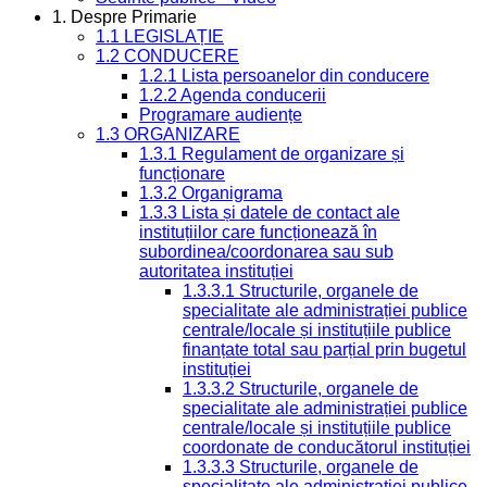
1. Despre Primarie
1.1 LEGISLAȚIE
1.2 CONDUCERE
1.2.1 Lista persoanelor din conducere
1.2.2 Agenda conducerii
Programare audiențe
1.3 ORGANIZARE
1.3.1 Regulament de organizare și
funcționare
1.3.2 Organigrama
1.3.3 Lista și datele de contact ale
instituțiilor care funcționează în
subordinea/coordonarea sau sub
autoritatea instituției
1.3.3.1 Structurile, organele de
specialitate ale administrației publice
centrale/locale și instituțiile publice
finanțate total sau parțial prin bugetul
instituției
1.3.3.2 Structurile, organele de
specialitate ale administrației publice
centrale/locale și instituțiile publice
coordonate de conducătorul instituției
1.3.3.3 Structurile, organele de
specialitate ale administrației publice