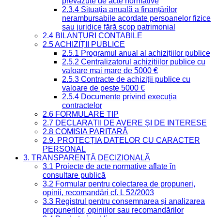
prevăzute de acte normative
2.3.4 Situația anuală a finanțărilor
nerambursabile acordate persoanelor fizice
sau juridice fără scop patrimonial
2.4 BILANȚURI CONTABILE
2.5 ACHIZIȚII PUBLICE
2.5.1 Programul anual al achizițiilor publice
2.5.2 Centralizatorul achizițiilor publice cu
valoare mai mare de 5000 €
2.5.3 Contracte de achiziții publice cu
valoare de peste 5000 €
2.5.4 Documente privind execuția
contractelor
2.6 FORMULARE TIP
2.7 DECLARAȚII DE AVERE ȘI DE INTERESE
2.8 COMISIA PARITARĂ
2.9. PROTECȚIA DATELOR CU CARACTER
PERSONAL
3. TRANSPARENȚĂ DECIZIONALĂ
3.1 Proiecte de acte normative aflate în
consultare publică
3.2 Formular pentru colectarea de propuneri,
opinii, recomandări cf. L 52/2003
3.3 Registrul pentru consemnarea și analizarea
propunerilor, opiniilor sau recomandărilor