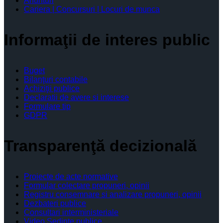
Anunturi
Cariera | Concursuri | Locuri de munca
Informaţii de interes public
Buget
Bilanţuri contabile
Achiziţii publice
Declaratii de avere si interese
Formulare tip
GDPR
Transparenţă decizională
Proiecte de acte normative
Formular colectare propuneri, opinii
Registru consemnare si analizare propuneri, opinii
Dezbateri publice
Consultari interministeriale
Video Şedinţe publice