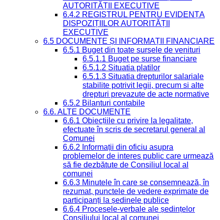
AUTORITĂȚII EXECUTIVE
6.4.2 REGISTRUL PENTRU EVIDENȚA
DISPOZIȚIILOR AUTORITĂȚII
EXECUTIVE
6.5 DOCUMENTE ȘI INFORMAȚII FINANCIARE
6.5.1 Buget din toate sursele de venituri
6.5.1.1 Buget pe surse financiare
6.5.1.2 Situatia platilor
6.5.1.3 Situatia drepturilor salariale
stabilite potrivit legii, precum si alte
drepturi prevazute de acte normative
6.5.2 Bilanturi contabile
6.6. ALTE DOCUMENTE
6.6.1 Obiecțiile cu privire la legalitate,
efectuate în scris de secretarul general al
Comunei
6.6.2 Informații din oficiu asupra
problemelor de interes public care urmează
să fie dezbătute de Consiliul local al
comunei
6.6.3 Minutele în care se consemnează, în
rezumat, punctele de vedere exprimate de
participanți la ședinele publice
6.6.4 Procesele-verbale ale ședințelor
Consiliului local al comunei