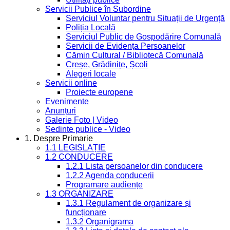
Servicii Publice în Subordine
Serviciul Voluntar pentru Situații de Urgență
Poliția Locală
Serviciul Public de Gospodărire Comunală
Servicii de Evidența Persoanelor
Cămin Cultural / Bibliotecă Comunală
Creșe, Grădinițe, Școli
Alegeri locale
Servicii online
Proiecte europene
Evenimente
Anunțuri
Galerie Foto | Video
Sedinte publice - Video
1. Despre Primarie
1.1 LEGISLAȚIE
1.2 CONDUCERE
1.2.1 Lista persoanelor din conducere
1.2.2 Agenda conducerii
Programare audiențe
1.3 ORGANIZARE
1.3.1 Regulament de organizare și
funcționare
1.3.2 Organigrama