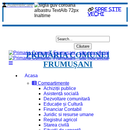
Autentificare
spre site
vechi
PRIMĂRIA COMUNEI
FRUMUȘANI
Acasa
Compartimente
Achiziții publice
Asistență socială
Dezvoltare comunitară
Educație și Cultură
Financiar Contabil
Juridic si resurse umane
Registrul agricol
Starea civilă