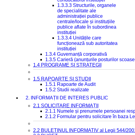
1.3.3.3 Structurile, organele
de specialitate ale
administrației publice
centrale/locale și instituțiile
publice aflate în subordinea
instituției
1.3.3.4 Unitățile care
funcționează sub autoritatea
instituției
1.3.4 Guvernanță corporativă
1.3.5 Carieră (anunțurile posturilor scoase
1.4 PROGRAME ȘI STRATEGII
1.5 RAPOARTE ȘI STUDII
1.5.1 Rapoarte de Audit
1.5.2 Studii realizate
2. INFORMAȚII DE INTERES PUBLIC
2.1 SOLICITARE INFORMAȚII
2.1.1 Numele și prenumele persoanei resp
2.1.2 Formular pentru solicitare în baza Le
2.2 BULETINUL INFORMATIV al Legii 544/200