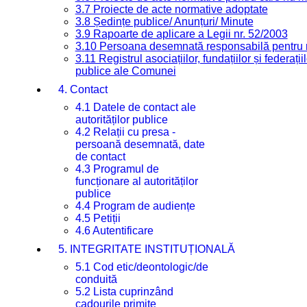
3.7 Proiecte de acte normative adoptate
3.8 Ședințe publice/ Anunțuri/ Minute
3.9 Rapoarte de aplicare a Legii nr. 52/2003
3.10 Persoana desemnată responsabilă pentru re
3.11 Registrul asociațiilor, fundațiilor și federații
publice ale Comunei
4. Contact
4.1 Datele de contact ale
autorităților publice
4.2 Relații cu presa -
persoană desemnată, date
de contact
4.3 Programul de
funcționare al autorităților
publice
4.4 Program de audiențe
4.5 Petiții
4.6 Autentificare
5. INTEGRITATE INSTITUȚIONALĂ
5.1 Cod etic/deontologic/de
conduită
5.2 Lista cuprinzând
cadourile primite