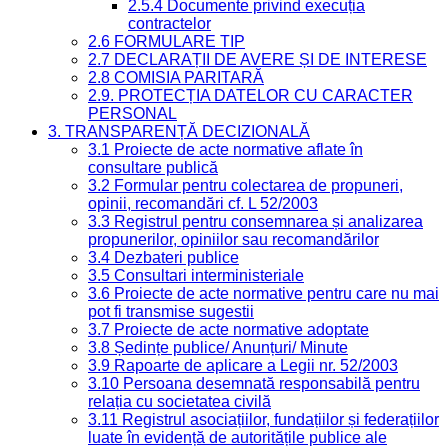
2.5.4 Documente privind execuția
contractelor
2.6 FORMULARE TIP
2.7 DECLARAȚII DE AVERE ȘI DE INTERESE
2.8 COMISIA PARITARĂ
2.9. PROTECȚIA DATELOR CU CARACTER
PERSONAL
3. TRANSPARENȚĂ DECIZIONALĂ
3.1 Proiecte de acte normative aflate în
consultare publică
3.2 Formular pentru colectarea de propuneri,
opinii, recomandări cf. L 52/2003
3.3 Registrul pentru consemnarea și analizarea
propunerilor, opiniilor sau recomandărilor
3.4 Dezbateri publice
3.5 Consultari interministeriale
3.6 Proiecte de acte normative pentru care nu mai
pot fi transmise sugestii
3.7 Proiecte de acte normative adoptate
3.8 Ședințe publice/ Anunțuri/ Minute
3.9 Rapoarte de aplicare a Legii nr. 52/2003
3.10 Persoana desemnată responsabilă pentru
relația cu societatea civilă
3.11 Registrul asociațiilor, fundațiilor și federațiilor
luate în evidență de autoritățile publice ale