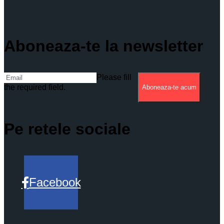
Aboneaza-te la newsletter
Please fill
the required field.
Aboneaza-te acum
Pe retele sociale
Facebook