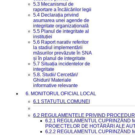
5.3 Mecanismul de
raportare a încălcărilor legii
5.4 Declarația privind
asumarea unei agende de
integritate organizațională
5.5 Planul de integritate al
instituției
5.6 Raport narativ referitor
la stadiul implementării
măsurilor prevăzute în SNA
și în planul de integritate
5.7 Situația incidentelor de
integritate
5.8. Studii/ Cercetări/
Ghiduri/ Materiale
informative relevante
6. MONITORUL OFICIAL LOCAL
6.1 STATUTUL COMUNEI
6.2 REGULAMENTELE PRIVIND PROCEDURI
6.2.1 REGULAMENTUL CUPRINZÂND M
PROIECTELOR DE HOTĂRÂRI ALE AUT
6.2.2 REGULAMENTUL CUPRINZÂND M