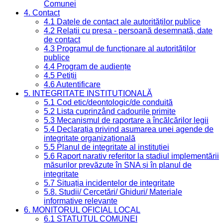
Comunei
4. Contact
4.1 Datele de contact ale autorităților publice
4.2 Relații cu presa - persoană desemnată, date
de contact
4.3 Programul de funcționare al autorităților
publice
4.4 Program de audiențe
4.5 Petiții
4.6 Autentificare
5. INTEGRITATE INSTITUȚIONALĂ
5.1 Cod etic/deontologic/de conduită
5.2 Lista cuprinzând cadourile primite
5.3 Mecanismul de raportare a încălcărilor legii
5.4 Declarația privind asumarea unei agende de
integritate organizațională
5.5 Planul de integritate al instituției
5.6 Raport narativ referitor la stadiul implementării
măsurilor prevăzute în SNA și în planul de
integritate
5.7 Situația incidentelor de integritate
5.8. Studii/ Cercetări/ Ghiduri/ Materiale
informative relevante
6. MONITORUL OFICIAL LOCAL
6.1 STATUTUL COMUNEI