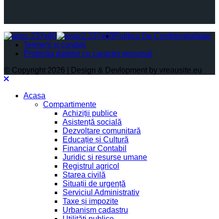
Politica De Confidențialitate
Termeni și condiții
Protectia datelor cu caracter personal
© Copyright 2026 | Design & Devlopment by vreausite.eu
Acasa
Compartimente
Achiziții publice
Asistență socială
Dezvoltare comunitară
Educație și Cultură
Financiar Contabil
Juridic si resurse umane
Registrul agricol
Starea civilă
Situații de urgență
Serviciul Administrativ
Taxe și impozite
Urbanism cadastru
Utilități publice