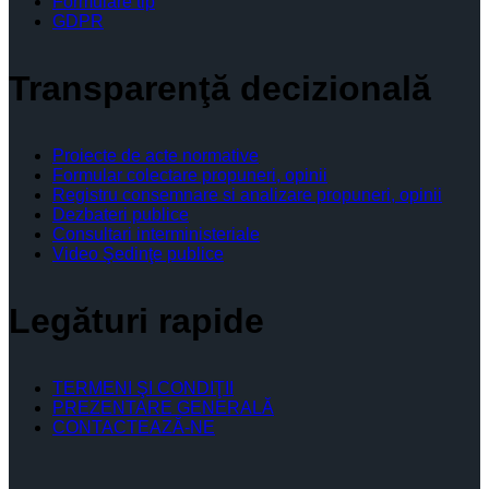
Formulare tip
GDPR
Transparenţă decizională
Proiecte de acte normative
Formular colectare propuneri, opinii
Registru consemnare si analizare propuneri, opinii
Dezbateri publice
Consultari interministeriale
Video Şedinţe publice
Legături rapide
TERMENI ŞI CONDIŢII
PREZENTARE GENERALĂ
CONTACTEAZĂ-NE