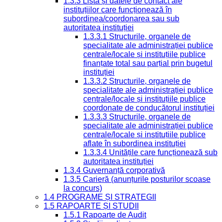
1.3.3 Lista și datele de contact ale
instituțiilor care funcționează în
subordinea/coordonarea sau sub
autoritatea instituției
1.3.3.1 Structurile, organele de
specialitate ale administrației publice
centrale/locale și instituțiile publice
finanțate total sau parțial prin bugetul
instituției
1.3.3.2 Structurile, organele de
specialitate ale administrației publice
centrale/locale și instituțiile publice
coordonate de conducătorul instituției
1.3.3.3 Structurile, organele de
specialitate ale administrației publice
centrale/locale și instituțiile publice
aflate în subordinea instituției
1.3.3.4 Unitățile care funcționează sub
autoritatea instituției
1.3.4 Guvernanță corporativă
1.3.5 Carieră (anunțurile posturilor scoase
la concurs)
1.4 PROGRAME ȘI STRATEGII
1.5 RAPOARTE ȘI STUDII
1.5.1 Rapoarte de Audit