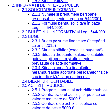
1.5.2 Studii realizate
2. INFORMAȚII DE INTERES PUBLIC
2.1 SOLICITARE INFORMAȚII
2.1.1 Numele și prenumele persoanei
responsabile pentru Legea nr. 544/2001
2.1.2 Formular pentru solicitare în baza
Legii nr. 544/2001
2.2 BULETINUL INFORMATIV al Legii 544/2001
2.3 BUGET
2.3.1 Buget pe surse financiare (începând
cu anul 2015)
2.3.2 Situația plăților (execuția bugetară)
2.3.3 Situația drepturilor salariale stabilite
potrivit legii, precum și alte drepturi
prevăzute de acte normative
2.3.4 Situația anuală a finanțărilor
nerambursabile acordate persoanelor fizice
sau juridice fără scop patrimonial
2.4 BILANȚURI CONTABILE
2.5 ACHIZIȚII PUBLICE
2.5.1 Programul anual al achizițiilor publice
2.5.2 Centralizatorul achizițiilor publice cu
valoare mai mare de 5000 €
2.5.3 Contracte de achiziții publice cu
valoare de peste 5000 €