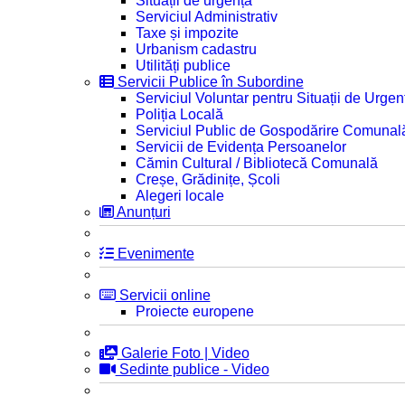
Situații de urgență
Serviciul Administrativ
Taxe și impozite
Urbanism cadastru
Utilități publice
Servicii Publice în Subordine
Serviciul Voluntar pentru Situații de Urgen
Poliția Locală
Serviciul Public de Gospodărire Comunal
Servicii de Evidența Persoanelor
Cămin Cultural / Bibliotecă Comunală
Creșe, Grădinițe, Școli
Alegeri locale
Anunțuri
Evenimente
Servicii online
Proiecte europene
Galerie Foto | Video
Sedinte publice - Video