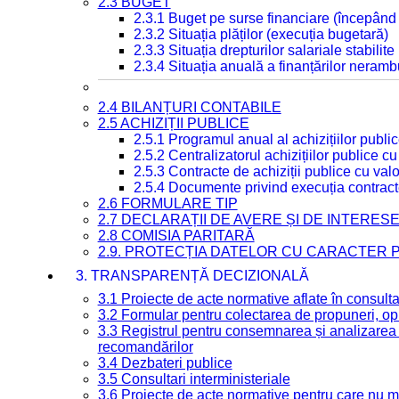
2.3 BUGET
2.3.1 Buget pe surse financiare (începând
2.3.2 Situația plăților (execuția bugetară)
2.3.3 Situația drepturilor salariale stabilit
2.3.4 Situația anuală a finanțărilor neramb
2.4 BILANȚURI CONTABILE
2.5 ACHIZIȚII PUBLICE
2.5.1 Programul anual al achizițiilor publi
2.5.2 Centralizatorul achizițiilor publice 
2.5.3 Contracte de achiziții publice cu va
2.5.4 Documente privind execuția contract
2.6 FORMULARE TIP
2.7 DECLARAȚII DE AVERE ȘI DE INTERES
2.8 COMISIA PARITARĂ
2.9. PROTECȚIA DATELOR CU CARACTER
3. TRANSPARENȚĂ DECIZIONALĂ
3.1 Proiecte de acte normative aflate în consult
3.2 Formular pentru colectarea de propuneri, opi
3.3 Registrul pentru consemnarea și analizarea p
recomandărilor
3.4 Dezbateri publice
3.5 Consultari interministeriale
3.6 Proiecte de acte normative pentru care nu ma