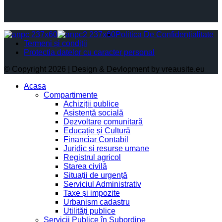
Politica De Confidențialitate
Termeni și condiții
Protectia datelor cu caracter personal
© Copyright 2026 | Design & Devlopment by vreausite.eu
Acasa
Compartimente
Achiziții publice
Asistență socială
Dezvoltare comunitară
Educație și Cultură
Financiar Contabil
Juridic si resurse umane
Registrul agricol
Starea civilă
Situații de urgență
Serviciul Administrativ
Taxe și impozite
Urbanism cadastru
Utilități publice
Servicii Publice în Subordine