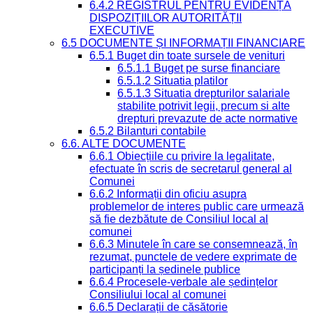
6.4.2 REGISTRUL PENTRU EVIDENȚA
DISPOZIȚIILOR AUTORITĂȚII
EXECUTIVE
6.5 DOCUMENTE ȘI INFORMAȚII FINANCIARE
6.5.1 Buget din toate sursele de venituri
6.5.1.1 Buget pe surse financiare
6.5.1.2 Situatia platilor
6.5.1.3 Situatia drepturilor salariale
stabilite potrivit legii, precum si alte
drepturi prevazute de acte normative
6.5.2 Bilanturi contabile
6.6. ALTE DOCUMENTE
6.6.1 Obiecțiile cu privire la legalitate,
efectuate în scris de secretarul general al
Comunei
6.6.2 Informații din oficiu asupra
problemelor de interes public care urmează
să fie dezbătute de Consiliul local al
comunei
6.6.3 Minutele în care se consemnează, în
rezumat, punctele de vedere exprimate de
participanți la ședinele publice
6.6.4 Procesele-verbale ale ședințelor
Consiliului local al comunei
6.6.5 Declarații de căsătorie