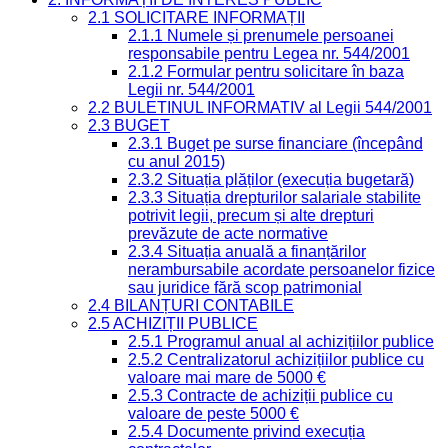
2.1 SOLICITARE INFORMAȚII
2.1.1 Numele și prenumele persoanei
responsabile pentru Legea nr. 544/2001
2.1.2 Formular pentru solicitare în baza
Legii nr. 544/2001
2.2 BULETINUL INFORMATIV al Legii 544/2001
2.3 BUGET
2.3.1 Buget pe surse financiare (începând
cu anul 2015)
2.3.2 Situația plăților (execuția bugetară)
2.3.3 Situația drepturilor salariale stabilite
potrivit legii, precum și alte drepturi
prevăzute de acte normative
2.3.4 Situația anuală a finanțărilor
nerambursabile acordate persoanelor fizice
sau juridice fără scop patrimonial
2.4 BILANȚURI CONTABILE
2.5 ACHIZIȚII PUBLICE
2.5.1 Programul anual al achizițiilor publice
2.5.2 Centralizatorul achizițiilor publice cu
valoare mai mare de 5000 €
2.5.3 Contracte de achiziții publice cu
valoare de peste 5000 €
2.5.4 Documente privind execuția