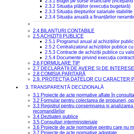
2.3.1 Buget pe surse financiare (începând
2.3.2 Situația plăților (execuția bugetară)
2.3.3 Situația drepturilor salariale stabilit
2.3.4 Situația anuală a finanțărilor neramb
2.4 BILANȚURI CONTABILE
2.5 ACHIZIȚII PUBLICE
2.5.1 Programul anual al achizițiilor publi
2.5.2 Centralizatorul achizițiilor publice 
2.5.3 Contracte de achiziții publice cu va
2.5.4 Documente privind execuția contract
2.6 FORMULARE TIP
2.7 DECLARAȚII DE AVERE ȘI DE INTERES
2.8 COMISIA PARITARĂ
2.9. PROTECȚIA DATELOR CU CARACTER
3. TRANSPARENȚĂ DECIZIONALĂ
3.1 Proiecte de acte normative aflate în consult
3.2 Formular pentru colectarea de propuneri, opi
3.3 Registrul pentru consemnarea și analizarea p
recomandărilor
3.4 Dezbateri publice
3.5 Consultari interministeriale
3.6 Proiecte de acte normative pentru care nu ma
3.7 Proiecte de acte normative adoptate