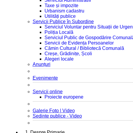
Serviciul Administrativ
Taxe și impozite
Urbanism cadastru
Utilități publice
Servicii Publice în Subordine
Serviciul Voluntar pentru Situații de Urgen
Poliția Locală
Serviciul Public de Gospodărire Comunal
Servicii de Evidența Persoanelor
Cămin Cultural / Bibliotecă Comunală
Creșe, Grădinițe, Școli
Alegeri locale
Anunțuri
Evenimente
Servicii online
Proiecte europene
Galerie Foto | Video
Sedinte publice - Video
1. Despre Primarie