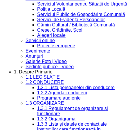
Serviciul Voluntar pentru Situații de Urgență
Poliția Locală
Serviciul Public de Gospodărire Comunală
Servicii de Evidența Persoanelor
Cămin Cultural / Bibliotecă Comunală
Creșe, Grădinițe, Școli
Alegeri locale
Servicii online
Proiecte europene
Evenimente
Anunțuri
Galerie Foto | Video
Sedinte publice - Video
1. Despre Primarie
1.1 LEGISLAȚIE
1.2 CONDUCERE
1.2.1 Lista persoanelor din conducere
1.2.2 Agenda conducerii
Programare audiențe
1.3 ORGANIZARE
1.3.1 Regulament de organizare și
funcționare
1.3.2 Organigrama
1.3.3 Lista și datele de contact ale
instituțiilor care funcționează în