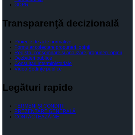
GDPR
Transparenţă decizională
Proiecte de acte normative
Formular colectare propuneri, opinii
Registru consemnare si analizare propuneri, opinii
Dezbateri publice
Consultari interministeriale
Video Şedinţe publice
Legături rapide
TERMENI ŞI CONDIŢII
PREZENTARE GENERALĂ
CONTACTEAZĂ-NE