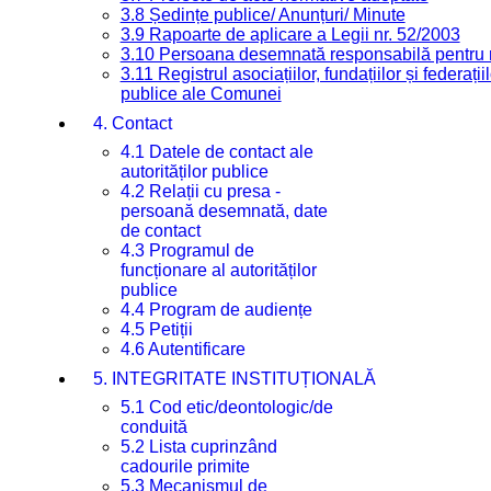
3.8 Ședințe publice/ Anunțuri/ Minute
3.9 Rapoarte de aplicare a Legii nr. 52/2003
3.10 Persoana desemnată responsabilă pentru re
3.11 Registrul asociațiilor, fundațiilor și federații
publice ale Comunei
4. Contact
4.1 Datele de contact ale
autorităților publice
4.2 Relații cu presa -
persoană desemnată, date
de contact
4.3 Programul de
funcționare al autorităților
publice
4.4 Program de audiențe
4.5 Petiții
4.6 Autentificare
5. INTEGRITATE INSTITUȚIONALĂ
5.1 Cod etic/deontologic/de
conduită
5.2 Lista cuprinzând
cadourile primite
5.3 Mecanismul de