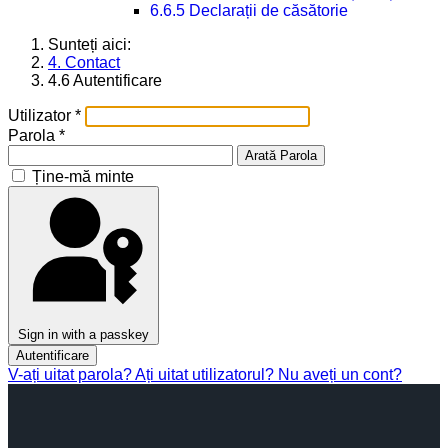
6.6.5 Declarații de căsătorie
Sunteți aici:
4. Contact
4.6 Autentificare
Utilizator
*
Parola
*
Arată Parola
Ține-mă minte
Sign in with a passkey
Autentificare
V-ați uitat parola?
Ați uitat utilizatorul?
Nu aveți un cont?