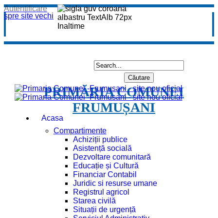
Autentificare
spre site vechi
PRIMĂRIA COMUNEI
FRUMUȘANI
Acasa
Compartimente
Achiziții publice
Asistență socială
Dezvoltare comunitară
Educație și Cultură
Financiar Contabil
Juridic si resurse umane
Registrul agricol
Starea civilă
Situații de urgență