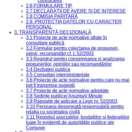
contractelor
2.6 FORMULARE TIP
2.7 DECLARAȚII DE AVERE ȘI DE INTERESE
2.8 COMISIA PARITARĂ
2.9. PROTECȚIA DATELOR CU CARACTER
PERSONAL
3. TRANSPARENȚĂ DECIZIONALĂ
3.1 Proiecte de acte normative aflate în
consultare publică
3.2 Formular pentru colectarea de propuneri,
opinii, recomandări cf. L 52/2003
3.3 Registrul pentru consemnarea și analizarea
propunerilor, opiniilor sau recomandărilor
3.4 Dezbateri publice
3.5 Consultari interministeriale
3.6 Proiecte de acte normative pentru care nu mai
pot fi transmise sugestii
3.7 Proiecte de acte normative adoptate
3.8 Ședințe publice/ Anunțuri/ Minute
3.9 Rapoarte de aplicare a Legii nr. 52/2003
3.10 Persoana desemnată responsabilă pentru
relația cu societatea civilă
3.11 Registrul asociațiilor, fundațiilor și federațiilor
luate în evidență de autoritățile publice ale
Comunei