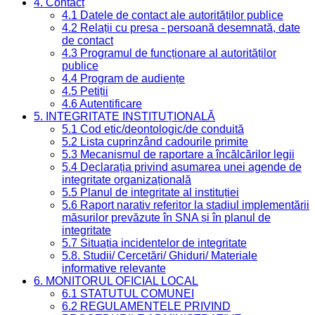
4. Contact
4.1 Datele de contact ale autorităților publice
4.2 Relații cu presa - persoană desemnată, date
de contact
4.3 Programul de funcționare al autorităților
publice
4.4 Program de audiențe
4.5 Petiții
4.6 Autentificare
5. INTEGRITATE INSTITUȚIONALĂ
5.1 Cod etic/deontologic/de conduită
5.2 Lista cuprinzând cadourile primite
5.3 Mecanismul de raportare a încălcărilor legii
5.4 Declarația privind asumarea unei agende de
integritate organizațională
5.5 Planul de integritate al instituției
5.6 Raport narativ referitor la stadiul implementării
măsurilor prevăzute în SNA și în planul de
integritate
5.7 Situația incidentelor de integritate
5.8. Studii/ Cercetări/ Ghiduri/ Materiale
informative relevante
6. MONITORUL OFICIAL LOCAL
6.1 STATUTUL COMUNEI
6.2 REGULAMENTELE PRIVIND