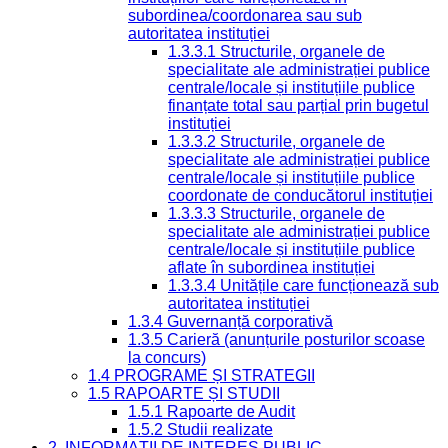
subordinea/coordonarea sau sub
autoritatea instituției
1.3.3.1 Structurile, organele de
specialitate ale administrației publice
centrale/locale și instituțiile publice
finanțate total sau parțial prin bugetul
instituției
1.3.3.2 Structurile, organele de
specialitate ale administrației publice
centrale/locale și instituțiile publice
coordonate de conducătorul instituției
1.3.3.3 Structurile, organele de
specialitate ale administrației publice
centrale/locale și instituțiile publice
aflate în subordinea instituției
1.3.3.4 Unitățile care funcționează sub
autoritatea instituției
1.3.4 Guvernanță corporativă
1.3.5 Carieră (anunțurile posturilor scoase
la concurs)
1.4 PROGRAME ȘI STRATEGII
1.5 RAPOARTE ȘI STUDII
1.5.1 Rapoarte de Audit
1.5.2 Studii realizate
2. INFORMAȚII DE INTERES PUBLIC