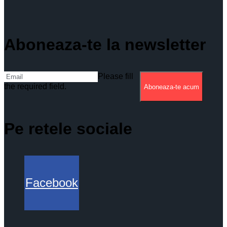
Aboneaza-te la newsletter
Please fill
the required field.
Aboneaza-te acum
Pe retele sociale
Facebook