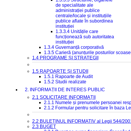
de specialitate ale
administrației publice
centrale/locale și instituțiile
publice aflate în subordinea
instituției
1.3.3.4 Unitățile care
funcționează sub autoritatea
instituției
1.3.4 Guvernanță corporativă
1.3.5 Carieră (anunțurile posturilor scoase
1.4 PROGRAME ȘI STRATEGII
1.5 RAPOARTE ȘI STUDII
1.5.1 Rapoarte de Audit
1.5.2 Studii realizate
2. INFORMAȚII DE INTERES PUBLIC
2.1 SOLICITARE INFORMAȚII
2.1.1 Numele și prenumele persoanei resp
2.1.2 Formular pentru solicitare în baza Le
2.2 BULETINUL INFORMATIV al Legii 544/200
2.3 BUGET