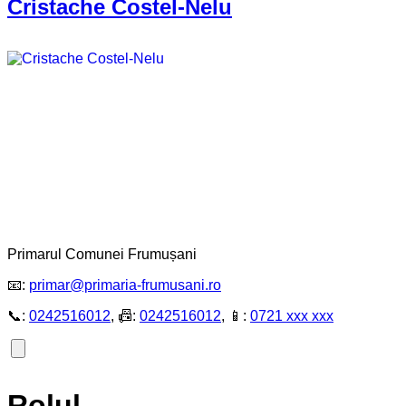
Cristache Costel-Nelu
Primarul Comunei Frumușani
📧:
primar@primaria-frumusani.ro
📞:
0242516012
, 📠:
0242516012
, 📱:
0721 xxx xxx
Rolul