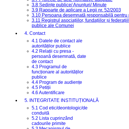
3.8 Ședințe publice/ Anunțuri/ Minute
3.9 Rapoarte de aplicare a Legii nr. 52/2003
3.10 Persoana desemnată responsabilă pentru re
3.11 Registrul asociațiilor, fundațiilor și federații
publice ale Comunei
4. Contact
4.1 Datele de contact ale
autorităților publice
4.2 Relații cu presa -
persoană desemnată, date
de contact
4.3 Programul de
funcționare al autorităților
publice
4.4 Program de audiențe
4.5 Petiții
4.6 Autentificare
5. INTEGRITATE INSTITUȚIONALĂ
5.1 Cod etic/deontologic/de
conduită
5.2 Lista cuprinzând
cadourile primite
5.3 Mecanismul de