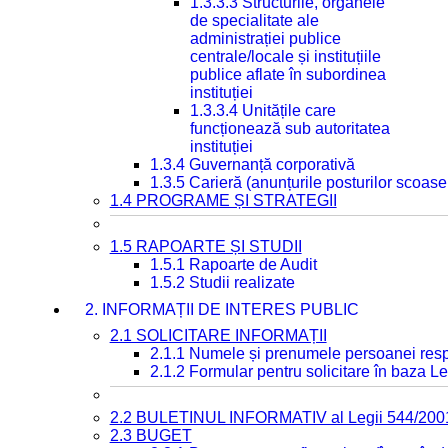
1.3.3.3 Structurile, organele
de specialitate ale
administrației publice
centrale/locale și instituțiile
publice aflate în subordinea
instituției
1.3.3.4 Unitățile care
funcționează sub autoritatea
instituției
1.3.4 Guvernanță corporativă
1.3.5 Carieră (anunțurile posturilor scoase
1.4 PROGRAME ȘI STRATEGII
1.5 RAPOARTE ȘI STUDII
1.5.1 Rapoarte de Audit
1.5.2 Studii realizate
2. INFORMAȚII DE INTERES PUBLIC
2.1 SOLICITARE INFORMAȚII
2.1.1 Numele și prenumele persoanei resp
2.1.2 Formular pentru solicitare în baza Le
2.2 BULETINUL INFORMATIV al Legii 544/200
2.3 BUGET