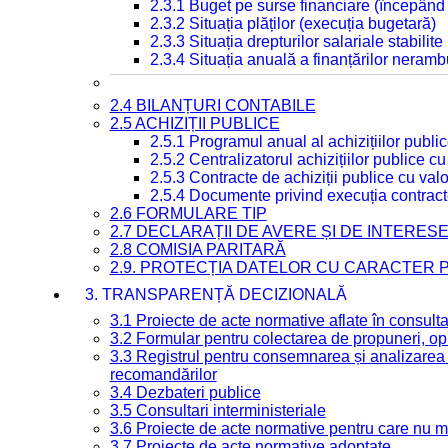
2.3.1 Buget pe surse financiare (începând
2.3.2 Situația plăților (execuția bugetară)
2.3.3 Situația drepturilor salariale stabilit
2.3.4 Situația anuală a finanțărilor neramb
2.4 BILANȚURI CONTABILE
2.5 ACHIZIȚII PUBLICE
2.5.1 Programul anual al achizițiilor publi
2.5.2 Centralizatorul achizițiilor publice 
2.5.3 Contracte de achiziții publice cu va
2.5.4 Documente privind execuția contract
2.6 FORMULARE TIP
2.7 DECLARAȚII DE AVERE ȘI DE INTERES
2.8 COMISIA PARITARĂ
2.9. PROTECȚIA DATELOR CU CARACTER
3. TRANSPARENȚĂ DECIZIONALĂ
3.1 Proiecte de acte normative aflate în consult
3.2 Formular pentru colectarea de propuneri, opi
3.3 Registrul pentru consemnarea și analizarea p
recomandărilor
3.4 Dezbateri publice
3.5 Consultari interministeriale
3.6 Proiecte de acte normative pentru care nu ma
3.7 Proiecte de acte normative adoptate