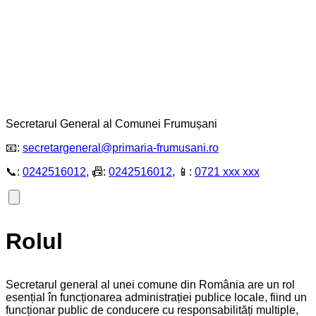
Secretarul General al Comunei Frumușani
📧:
secretargeneral@primaria-frumusani.ro
📞:
0242516012
, 📠:
0242516012
, 📱:
0721 xxx xxx
Rolul
Secretarul general al unei comune din România are un rol
esențial în funcționarea administrației publice locale, fiind un
funcționar public de conducere cu responsabilități multiple,