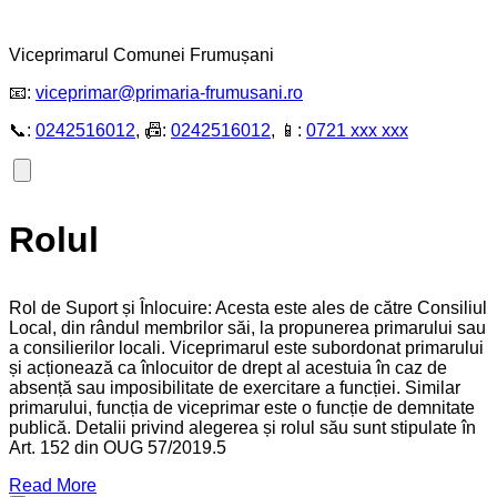
Viceprimarul Comunei Frumușani
📧:
viceprimar@primaria-frumusani.ro
📞:
0242516012
, 📠:
0242516012
, 📱:
0721 xxx xxx
Rolul
Rol de Suport și Înlocuire: Acesta este ales de către Consiliul
Local, din rândul membrilor săi, la propunerea primarului sau
a consilierilor locali. Viceprimarul este subordonat primarului
și acționează ca înlocuitor de drept al acestuia în caz de
absență sau imposibilitate de exercitare a funcției. Similar
primarului, funcția de viceprimar este o funcție de demnitate
publică. Detalii privind alegerea și rolul său sunt stipulate în
Art. 152 din OUG 57/2019.5
Read More