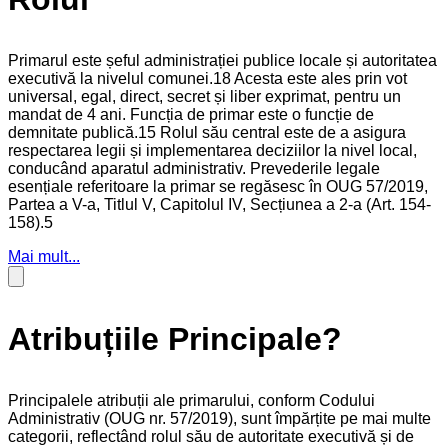
Primarul este șeful administrației publice locale și autoritatea
executivă la nivelul comunei.18 Acesta este ales prin vot
universal, egal, direct, secret și liber exprimat, pentru un
mandat de 4 ani. Funcția de primar este o funcție de
demnitate publică.15 Rolul său central este de a asigura
respectarea legii și implementarea deciziilor la nivel local,
conducând aparatul administrativ. Prevederile legale
esențiale referitoare la primar se regăsesc în OUG 57/2019,
Partea a V-a, Titlul V, Capitolul IV, Secțiunea a 2-a (Art. 154-
158).5
Mai mult...
Atribuțiile Principale?
Principalele atribuții ale primarului, conform Codului
Administrativ (OUG nr. 57/2019), sunt împărțite pe mai multe
categorii, reflectând rolul său de autoritate executivă și de