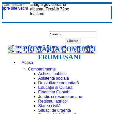
Autentificare
spre site vechi
PRIMĂRIA COMUNEI
FRUMUȘANI
Acasa
Compartimente
Achiziții publice
Asistență socială
Dezvoltare comunitară
Educație și Cultură
Financiar Contabil
Juridic si resurse umane
Registrul agricol
Starea civilă
Situații de urgență