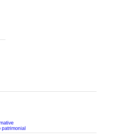
rmative
p patrimonial