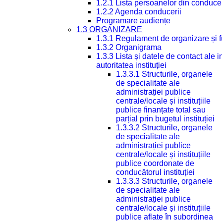
1.2.1 Lista persoanelor din conduce
1.2.2 Agenda conducerii
Programare audiențe
1.3 ORGANIZARE
1.3.1 Regulament de organizare și 
1.3.2 Organigrama
1.3.3 Lista și datele de contact ale
autoritatea instituției
1.3.3.1 Structurile, organele
de specialitate ale
administrației publice
centrale/locale și instituțiile
publice finanțate total sau
parțial prin bugetul instituției
1.3.3.2 Structurile, organele
de specialitate ale
administrației publice
centrale/locale și instituțiile
publice coordonate de
conducătorul instituției
1.3.3.3 Structurile, organele
de specialitate ale
administrației publice
centrale/locale și instituțiile
publice aflate în subordinea