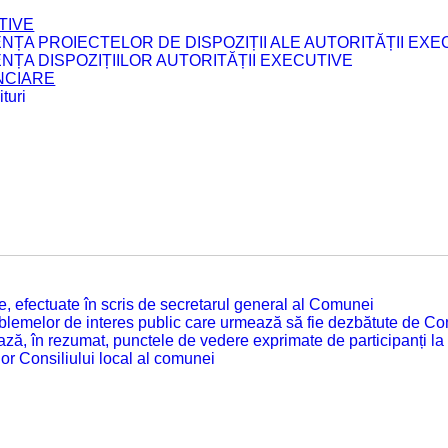
TIVE
ENȚA PROIECTELOR DE DISPOZIȚII ALE AUTORITĂȚII EXE
ENȚA DISPOZIȚIILOR AUTORITĂȚII EXECUTIVE
ANCIARE
turi
tate, efectuate în scris de secretarul general al Comunei
roblemelor de interes public care urmează să fie dezbătute de Con
ză, în rezumat, punctele de vedere exprimate de participanți la
or Consiliului local al comunei