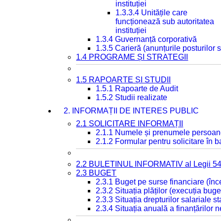
instituției
1.3.3.4 Unitățile care
funcționează sub autoritatea
instituției
1.3.4 Guvernanță corporativă
1.3.5 Carieră (anunțurile posturilor
1.4 PROGRAME ȘI STRATEGII
1.5 RAPOARTE ȘI STUDII
1.5.1 Rapoarte de Audit
1.5.2 Studii realizate
2. INFORMAȚII DE INTERES PUBLIC
2.1 SOLICITARE INFORMAȚII
2.1.1 Numele și prenumele persoan
2.1.2 Formular pentru solicitare în 
2.2 BULETINUL INFORMATIV al Legii 5
2.3 BUGET
2.3.1 Buget pe surse financiare (în
2.3.2 Situația plăților (execuția buge
2.3.3 Situația drepturilor salariale s
2.3.4 Situația anuală a finanțărilor