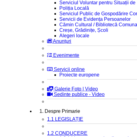
Serviciul Voluntar pentru Situații d
Poliția Locală
Serviciul Public de Gospodărire C
Servicii de Evidența Persoanelor
Cămin Cultural / Bibliotecă Comuna
Creșe, Grădinițe, Școli
Alegeri locale
Anunțuri
Evenimente
Servicii online
Proiecte europene
Galerie Foto | Video
Sedinte publice - Video
1. Despre Primarie
1.1 LEGISLAȚIE
1.2 CONDUCERE