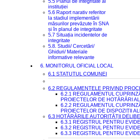
5.5 Planul de integritate al
instituției
5.6 Raport narativ referitor
la stadiul implementării
măsurilor prevăzute în SNA
și în planul de integritate
5.7 Situația incidentelor de
integritate
5.8. Studii/ Cercetări/
Ghiduri/ Materiale
informative relevante
6. MONITORUL OFICIAL LOCAL
6.1 STATUTUL COMUNEI
6.2 REGULAMENTELE PRIVIND PROC
6.2.1 REGULAMENTUL CUPRINZ
PROIECTELOR DE HOTĂRÂRI ALE
6.2.2 REGULAMENTUL CUPRINZ
PROIECTELOR DE DISPOZIȚII A
6.3 HOTĂRÂRILE AUTORITĂȚII DELIB
6.3.1 REGISTRUL PENTRU EVI
6.3.2 REGISTRUL PENTRU EVI
6.3.3 REGISTRUL PENTRU EVID