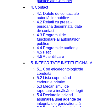
publice ale Comunei
4. Contact
4.1 Datele de contact ale
autorităților publice
4.2 Relații cu presa -
persoană desemnată, date
de contact
4.3 Programul de
funcționare al autorităților
publice
4.4 Program de audiențe
4.5 Petiții
4.6 Autentificare
5. INTEGRITATE INSTITUȚIONALĂ
5.1 Cod etic/deontologic/de
conduită
5.2 Lista cuprinzând
cadourile primite
5.3 Mecanismul de
raportare a încălcărilor legii
5.4 Declarația privind
asumarea unei agende de
integritate organizațională