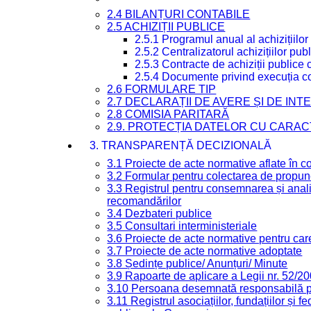
2.4 BILANȚURI CONTABILE
2.5 ACHIZIȚII PUBLICE
2.5.1 Programul anual al achizițiilor
2.5.2 Centralizatorul achizițiilor p
2.5.3 Contracte de achiziții publice
2.5.4 Documente privind execuția co
2.6 FORMULARE TIP
2.7 DECLARAȚII DE AVERE ȘI DE IN
2.8 COMISIA PARITARĂ
2.9. PROTECȚIA DATELOR CU CARA
3. TRANSPARENȚĂ DECIZIONALĂ
3.1 Proiecte de acte normative aflate în c
3.2 Formular pentru colectarea de propune
3.3 Registrul pentru consemnarea și anali
recomandărilor
3.4 Dezbateri publice
3.5 Consultari interministeriale
3.6 Proiecte de acte normative pentru care
3.7 Proiecte de acte normative adoptate
3.8 Ședințe publice/ Anunțuri/ Minute
3.9 Rapoarte de aplicare a Legii nr. 52/2
3.10 Persoana desemnată responsabilă pen
3.11 Registrul asociațiilor, fundațiilor și fe