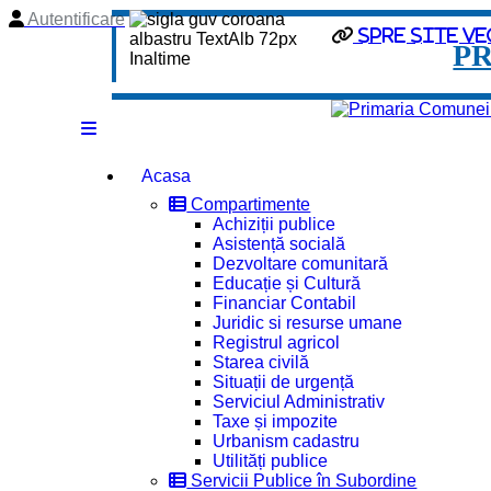
Autentificare
spre site ve
P
Acasa
Compartimente
Achiziții publice
Asistență socială
Dezvoltare comunitară
Educație și Cultură
Financiar Contabil
Juridic si resurse umane
Registrul agricol
Starea civilă
Situații de urgență
Serviciul Administrativ
Taxe și impozite
Urbanism cadastru
Utilități publice
Servicii Publice în Subordine