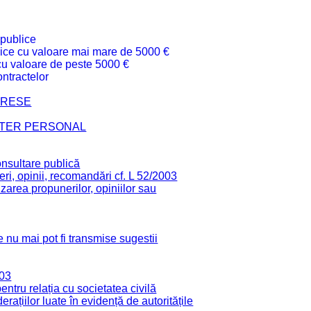
 publice
ublice cu valoare mai mare de 5000 €
 cu valoare de peste 5000 €
ntractelor
TERESE
CTER PERSONAL
onsultare publică
ri, opinii, recomandări cf. L 52/2003
zarea propunerilor, opiniilor sau
 nu mai pot fi transmise sugestii
003
tru relația cu societatea civilă
derațiilor luate în evidență de autoritățile