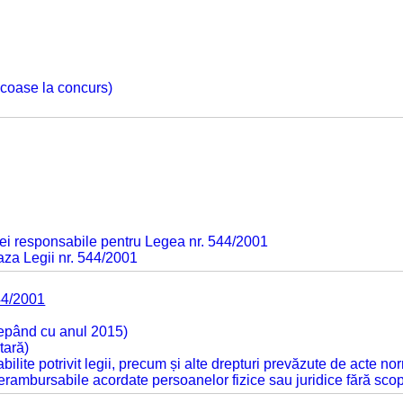
 scoase la concurs)
ei responsabile pentru Legea nr. 544/2001
baza Legii nr. 544/2001
44/2001
cepând cu anul 2015)
tară)
tabilite potrivit legii, precum și alte drepturi prevăzute de acte no
 nerambursabile acordate persoanelor fizice sau juridice fără sco