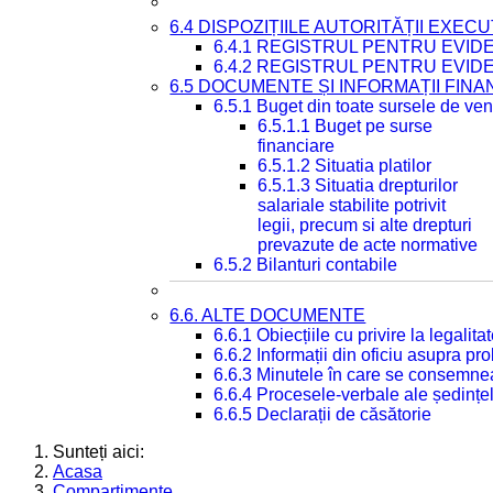
6.4 DISPOZIȚIILE AUTORITĂȚII EXECU
6.4.1 REGISTRUL PENTRU EVID
6.4.2 REGISTRUL PENTRU EVID
6.5 DOCUMENTE ȘI INFORMAȚII FIN
6.5.1 Buget din toate sursele de veni
6.5.1.1 Buget pe surse
financiare
6.5.1.2 Situatia platilor
6.5.1.3 Situatia drepturilor
salariale stabilite potrivit
legii, precum si alte drepturi
prevazute de acte normative
6.5.2 Bilanturi contabile
6.6. ALTE DOCUMENTE
6.6.1 Obiecțiile cu privire la legali
6.6.2 Informații din oficiu asupra p
6.6.3 Minutele în care se consemnea
6.6.4 Procesele-verbale ale ședințel
6.6.5 Declarații de căsătorie
Sunteți aici:
Acasa
Compartimente