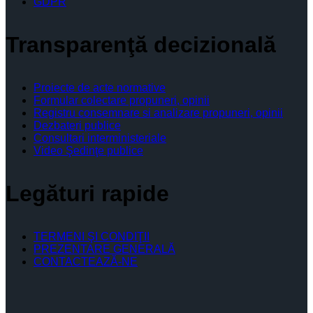
GDPR
Transparenţă decizională
Proiecte de acte normative
Formular colectare propuneri, opinii
Registru consemnare si analizare propuneri, opinii
Dezbateri publice
Consultari interministeriale
Video Şedinţe publice
Legături rapide
TERMENI ŞI CONDIŢII
PREZENTARE GENERALĂ
CONTACTEAZĂ-NE