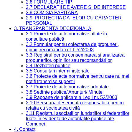
2.6 FORMULARE TIP
2.7 DECLARAȚII DE AVERE ȘI DE INTERESE
2.8 COMISIA PARITARĂ
2.9. PROTECȚIA DATELOR CU CARACTER
PERSONAL
3. TRANSPARENȚĂ DECIZIONALĂ
3.1 Proiecte de acte normative aflate în
consultare publică
3.2 Formular pentru colectarea de propuneri,
opinii, recomandări cf. L 52/2003
3.3 Registrul pentru consemnarea și analizarea
propunerilor, opiniilor sau recomandărilor
3.4 Dezbateri publice
3.5 Consultari interministeriale
3.6 Proiecte de acte normative pentru care nu mai
pot fi transmise sugestii
3.7 Proiecte de acte normative adoptate
3.8 Ședințe publice/ Anunțuri/ Minute
3.9 Rapoarte de aplicare a Legii nr. 52/2003
3.10 Persoana desemnată responsabilă pentru
relația cu societatea civilă
3.11 Registrul asociațiilor, fundațiilor și federațiilor
luate în evidență de autoritățile publice ale
Comunei
4. Contact