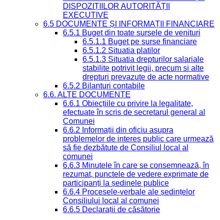
DISPOZIȚIILOR AUTORITĂȚII
EXECUTIVE
6.5 DOCUMENTE ȘI INFORMAȚII FINANCIARE
6.5.1 Buget din toate sursele de venituri
6.5.1.1 Buget pe surse financiare
6.5.1.2 Situatia platilor
6.5.1.3 Situatia drepturilor salariale
stabilite potrivit legii, precum si alte
drepturi prevazute de acte normative
6.5.2 Bilanturi contabile
6.6. ALTE DOCUMENTE
6.6.1 Obiecțiile cu privire la legalitate,
efectuate în scris de secretarul general al
Comunei
6.6.2 Informații din oficiu asupra
problemelor de interes public care urmează
să fie dezbătute de Consiliul local al
comunei
6.6.3 Minutele în care se consemnează, în
rezumat, punctele de vedere exprimate de
participanți la ședinele publice
6.6.4 Procesele-verbale ale ședințelor
Consiliului local al comunei
6.6.5 Declarații de căsătorie