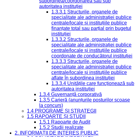
subordinea/coordonarea sau sub
autoritatea instituției
1.3.3.1 Structurile, organele de
specialitate ale administrației publice
centrale/locale și instituțiile publice
finanțate total sau parțial prin bugetul
instituției
1.3.3.2 Structurile, organele de
specialitate ale administrației publice
centrale/locale și instituțiile publice
coordonate de conducătorul instituției
1.3.3.3 Structurile, organele de
specialitate ale administrației publice
centrale/locale și instituțiile publice
aflate în subordinea instituției
1.3.3.4 Unitățile care funcționează sub
autoritatea instituției
1.3.4 Guvernanță corporativă
1.3.5 Carieră (anunțurile posturilor scoase
la concurs)
1.4 PROGRAME ȘI STRATEGII
1.5 RAPOARTE ȘI STUDII
1.5.1 Rapoarte de Audit
1.5.2 Studii realizate
2. INFORMAȚII DE INTERES PUBLIC