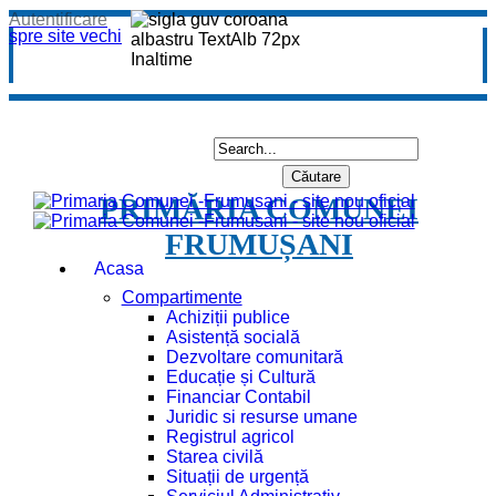
Autentificare
spre site vechi
PRIMĂRIA COMUNEI
FRUMUȘANI
Acasa
Compartimente
Achiziții publice
Asistență socială
Dezvoltare comunitară
Educație și Cultură
Financiar Contabil
Juridic si resurse umane
Registrul agricol
Starea civilă
Situații de urgență