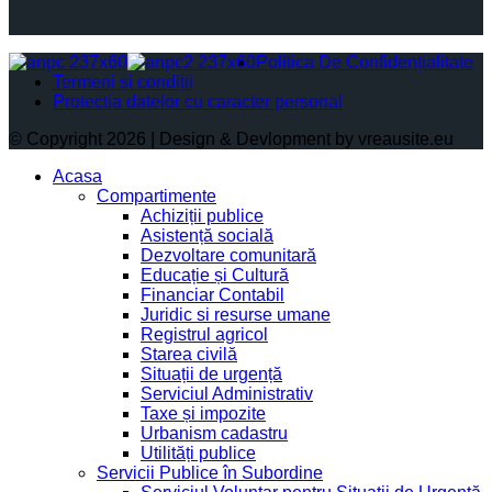
Politica De Confidențialitate
Termeni și condiții
Protectia datelor cu caracter personal
© Copyright 2026 | Design & Devlopment by vreausite.eu
Acasa
Compartimente
Achiziții publice
Asistență socială
Dezvoltare comunitară
Educație și Cultură
Financiar Contabil
Juridic si resurse umane
Registrul agricol
Starea civilă
Situații de urgență
Serviciul Administrativ
Taxe și impozite
Urbanism cadastru
Utilități publice
Servicii Publice în Subordine