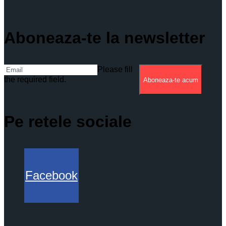
Aboneaza-te la newsletter
Please fill
the required field.
Aboneaza-te acum
Pe retele sociale
Facebook