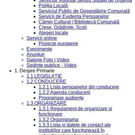
Serviciul Voluntar pentru Situații de Urgență
Poliția Locală
Serviciul Public de Gospodărire Comunală
Servicii de Evidența Persoanelor
Cămin Cultural / Bibliotecă Comunală
Creșe, Grădinițe, Școli
Alegeri locale
Servicii online
Proiecte europene
Evenimente
Anunțuri
Galerie Foto | Video
Sedinte publice - Video
1. Despre Primarie
1.1 LEGISLAȚIE
1.2 CONDUCERE
1.2.1 Lista persoanelor din conducere
1.2.2 Agenda conducerii
Programare audiențe
1.3 ORGANIZARE
1.3.1 Regulament de organizare și
funcționare
1.3.2 Organigrama
1.3.3 Lista și datele de contact ale
instituțiilor care funcționează în