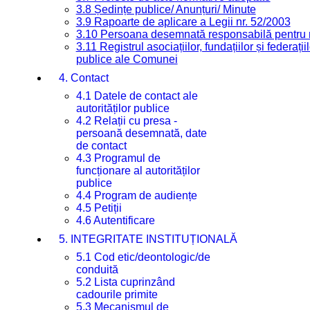
3.8 Ședințe publice/ Anunțuri/ Minute
3.9 Rapoarte de aplicare a Legii nr. 52/2003
3.10 Persoana desemnată responsabilă pentru re
3.11 Registrul asociațiilor, fundațiilor și federații
publice ale Comunei
4. Contact
4.1 Datele de contact ale
autorităților publice
4.2 Relații cu presa -
persoană desemnată, date
de contact
4.3 Programul de
funcționare al autorităților
publice
4.4 Program de audiențe
4.5 Petiții
4.6 Autentificare
5. INTEGRITATE INSTITUȚIONALĂ
5.1 Cod etic/deontologic/de
conduită
5.2 Lista cuprinzând
cadourile primite
5.3 Mecanismul de