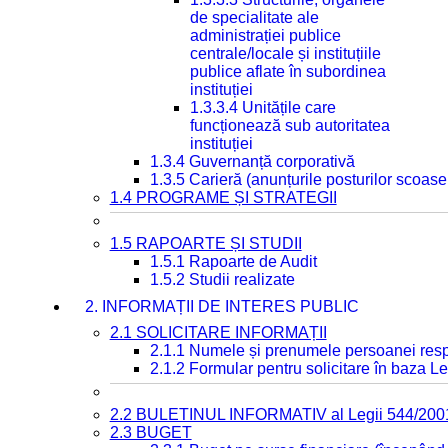
de specialitate ale
administrației publice
centrale/locale și instituțiile
publice aflate în subordinea
instituției
1.3.3.4 Unitățile care
funcționează sub autoritatea
instituției
1.3.4 Guvernanță corporativă
1.3.5 Carieră (anunțurile posturilor scoase
1.4 PROGRAME ȘI STRATEGII
1.5 RAPOARTE ȘI STUDII
1.5.1 Rapoarte de Audit
1.5.2 Studii realizate
2. INFORMAȚII DE INTERES PUBLIC
2.1 SOLICITARE INFORMAȚII
2.1.1 Numele și prenumele persoanei resp
2.1.2 Formular pentru solicitare în baza Le
2.2 BULETINUL INFORMATIV al Legii 544/200
2.3 BUGET