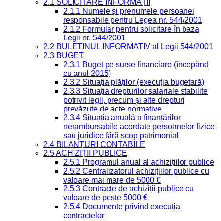
2.1 SOLICITARE INFORMAȚII
2.1.1 Numele și prenumele persoanei
responsabile pentru Legea nr. 544/2001
2.1.2 Formular pentru solicitare în baza
Legii nr. 544/2001
2.2 BULETINUL INFORMATIV al Legii 544/2001
2.3 BUGET
2.3.1 Buget pe surse financiare (începând
cu anul 2015)
2.3.2 Situația plăților (execuția bugetară)
2.3.3 Situația drepturilor salariale stabilite
potrivit legii, precum și alte drepturi
prevăzute de acte normative
2.3.4 Situația anuală a finanțărilor
nerambursabile acordate persoanelor fizice
sau juridice fără scop patrimonial
2.4 BILANȚURI CONTABILE
2.5 ACHIZIȚII PUBLICE
2.5.1 Programul anual al achizițiilor publice
2.5.2 Centralizatorul achizițiilor publice cu
valoare mai mare de 5000 €
2.5.3 Contracte de achiziții publice cu
valoare de peste 5000 €
2.5.4 Documente privind execuția
contractelor