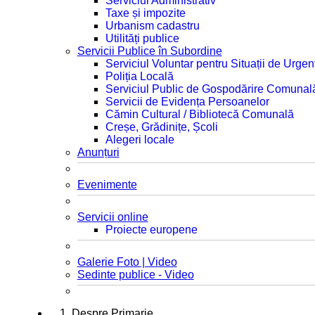
Serviciul Administrativ
Taxe și impozite
Urbanism cadastru
Utilități publice
Servicii Publice în Subordine
Serviciul Voluntar pentru Situații de Urgen
Poliția Locală
Serviciul Public de Gospodărire Comunal
Servicii de Evidența Persoanelor
Cămin Cultural / Bibliotecă Comunală
Creșe, Grădinițe, Școli
Alegeri locale
Anunțuri
Evenimente
Servicii online
Proiecte europene
Galerie Foto | Video
Sedinte publice - Video
1. Despre Primarie