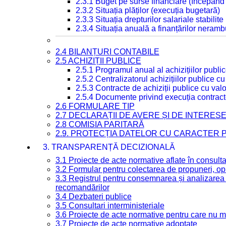
2.3.1 Buget pe surse financiare (începând
2.3.2 Situația plăților (execuția bugetară)
2.3.3 Situația drepturilor salariale stabilit
2.3.4 Situația anuală a finanțărilor neramb
2.4 BILANȚURI CONTABILE
2.5 ACHIZIȚII PUBLICE
2.5.1 Programul anual al achizițiilor publi
2.5.2 Centralizatorul achizițiilor publice 
2.5.3 Contracte de achiziții publice cu va
2.5.4 Documente privind execuția contract
2.6 FORMULARE TIP
2.7 DECLARAȚII DE AVERE ȘI DE INTERES
2.8 COMISIA PARITARĂ
2.9. PROTECȚIA DATELOR CU CARACTER
3. TRANSPARENȚĂ DECIZIONALĂ
3.1 Proiecte de acte normative aflate în consult
3.2 Formular pentru colectarea de propuneri, opi
3.3 Registrul pentru consemnarea și analizarea p
recomandărilor
3.4 Dezbateri publice
3.5 Consultari interministeriale
3.6 Proiecte de acte normative pentru care nu ma
3.7 Proiecte de acte normative adoptate