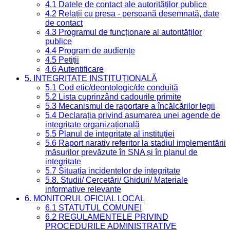
4.1 Datele de contact ale autorităților publice
4.2 Relații cu presa - persoană desemnată, date
de contact
4.3 Programul de funcționare al autorităților
publice
4.4 Program de audiențe
4.5 Petiții
4.6 Autentificare
5. INTEGRITATE INSTITUȚIONALĂ
5.1 Cod etic/deontologic/de conduită
5.2 Lista cuprinzând cadourile primite
5.3 Mecanismul de raportare a încălcărilor legii
5.4 Declarația privind asumarea unei agende de
integritate organizațională
5.5 Planul de integritate al instituției
5.6 Raport narativ referitor la stadiul implementării
măsurilor prevăzute în SNA și în planul de
integritate
5.7 Situația incidentelor de integritate
5.8. Studii/ Cercetări/ Ghiduri/ Materiale
informative relevante
6. MONITORUL OFICIAL LOCAL
6.1 STATUTUL COMUNEI
6.2 REGULAMENTELE PRIVIND
PROCEDURILE ADMINISTRATIVE