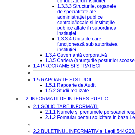
conducătorul instituției
1.3.3.3 Structurile, organele
de specialitate ale
administrației publice
centrale/locale și instituțiile
publice aflate în subordinea
instituției
1.3.3.4 Unitățile care
funcționează sub autoritatea
instituției
1.3.4 Guvernanță corporativă
1.3.5 Carieră (anunțurile posturilor scoase
1.4 PROGRAME ȘI STRATEGII
1.5 RAPOARTE ȘI STUDII
1.5.1 Rapoarte de Audit
1.5.2 Studii realizate
2. INFORMAȚII DE INTERES PUBLIC
2.1 SOLICITARE INFORMAȚII
2.1.1 Numele și prenumele persoanei resp
2.1.2 Formular pentru solicitare în baza Le
2.2 BULETINUL INFORMATIV al Legii 544/200