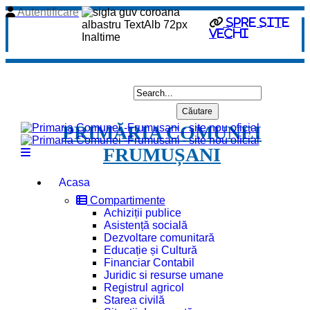
Autentificare
spre site
vechi
PRIMĂRIA COMUNEI
FRUMUȘANI
Acasa
Compartimente
Achiziții publice
Asistență socială
Dezvoltare comunitară
Educație și Cultură
Financiar Contabil
Juridic si resurse umane
Registrul agricol
Starea civilă