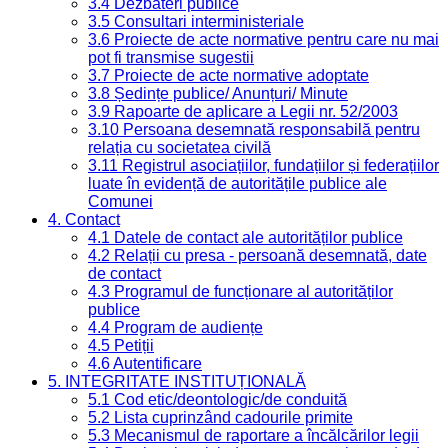
3.4 Dezbateri publice
3.5 Consultari interministeriale
3.6 Proiecte de acte normative pentru care nu mai
pot fi transmise sugestii
3.7 Proiecte de acte normative adoptate
3.8 Ședințe publice/ Anunțuri/ Minute
3.9 Rapoarte de aplicare a Legii nr. 52/2003
3.10 Persoana desemnată responsabilă pentru
relația cu societatea civilă
3.11 Registrul asociațiilor, fundațiilor și federațiilor
luate în evidență de autoritățile publice ale
Comunei
4. Contact
4.1 Datele de contact ale autorităților publice
4.2 Relații cu presa - persoană desemnată, date
de contact
4.3 Programul de funcționare al autorităților
publice
4.4 Program de audiențe
4.5 Petiții
4.6 Autentificare
5. INTEGRITATE INSTITUȚIONALĂ
5.1 Cod etic/deontologic/de conduită
5.2 Lista cuprinzând cadourile primite
5.3 Mecanismul de raportare a încălcărilor legii