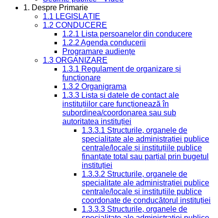
1. Despre Primarie
1.1 LEGISLAȚIE
1.2 CONDUCERE
1.2.1 Lista persoanelor din conducere
1.2.2 Agenda conducerii
Programare audiențe
1.3 ORGANIZARE
1.3.1 Regulament de organizare și
funcționare
1.3.2 Organigrama
1.3.3 Lista și datele de contact ale
instituțiilor care funcționează în
subordinea/coordonarea sau sub
autoritatea instituției
1.3.3.1 Structurile, organele de
specialitate ale administrației publice
centrale/locale și instituțiile publice
finanțate total sau parțial prin bugetul
instituției
1.3.3.2 Structurile, organele de
specialitate ale administrației publice
centrale/locale și instituțiile publice
coordonate de conducătorul instituției
1.3.3.3 Structurile, organele de
specialitate ale administrației publice