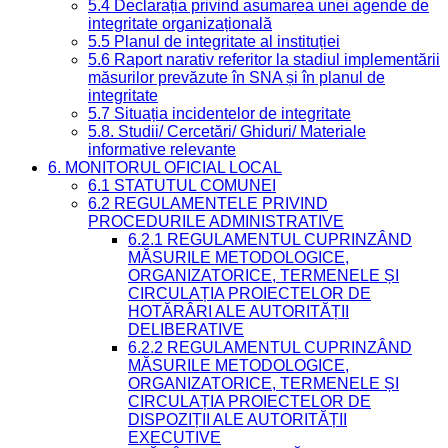
5.4 Declarația privind asumarea unei agende de
integritate organizațională
5.5 Planul de integritate al instituției
5.6 Raport narativ referitor la stadiul implementării
măsurilor prevăzute în SNA și în planul de
integritate
5.7 Situația incidentelor de integritate
5.8. Studii/ Cercetări/ Ghiduri/ Materiale
informative relevante
6. MONITORUL OFICIAL LOCAL
6.1 STATUTUL COMUNEI
6.2 REGULAMENTELE PRIVIND
PROCEDURILE ADMINISTRATIVE
6.2.1 REGULAMENTUL CUPRINZÂND
MĂSURILE METODOLOGICE,
ORGANIZATORICE, TERMENELE ȘI
CIRCULAȚIA PROIECTELOR DE
HOTĂRÂRI ALE AUTORITĂȚII
DELIBERATIVE
6.2.2 REGULAMENTUL CUPRINZÂND
MĂSURILE METODOLOGICE,
ORGANIZATORICE, TERMENELE ȘI
CIRCULAȚIA PROIECTELOR DE
DISPOZIȚII ALE AUTORITĂȚII
EXECUTIVE