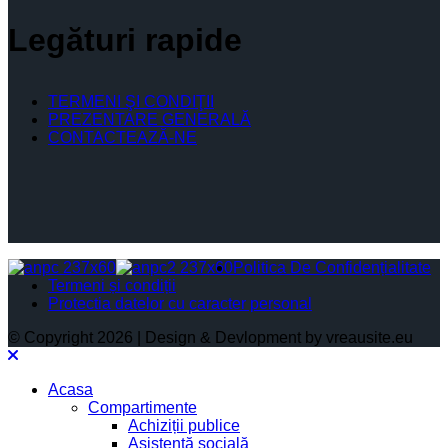
Legături rapide
TERMENI ŞI CONDIŢII
PREZENTARE GENERALĂ
CONTACTEAZĂ-NE
Politica De Confidențialitate
Termeni și condiții
Protectia datelor cu caracter personal
© Copyright 2026 | Design & Devlopment by vreausite.eu
Acasa
Compartimente
Achiziții publice
Asistență socială