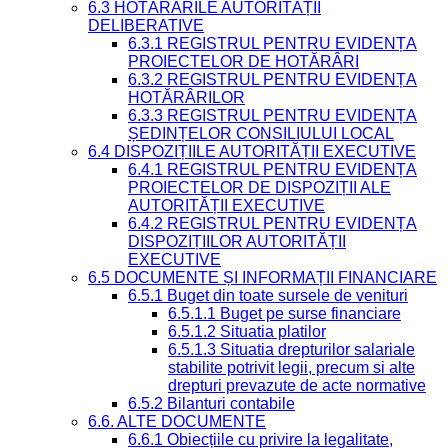
6.3 HOTĂRÂRILE AUTORITĂȚII
DELIBERATIVE
6.3.1 REGISTRUL PENTRU EVIDENȚA
PROIECTELOR DE HOTĂRÂRI
6.3.2 REGISTRUL PENTRU EVIDENȚA
HOTĂRÂRILOR
6.3.3 REGISTRUL PENTRU EVIDENȚA
ȘEDINȚELOR CONSILIULUI LOCAL
6.4 DISPOZIȚIILE AUTORITĂȚII EXECUTIVE
6.4.1 REGISTRUL PENTRU EVIDENȚA
PROIECTELOR DE DISPOZIȚII ALE
AUTORITĂȚII EXECUTIVE
6.4.2 REGISTRUL PENTRU EVIDENȚA
DISPOZIȚIILOR AUTORITĂȚII
EXECUTIVE
6.5 DOCUMENTE ȘI INFORMAȚII FINANCIARE
6.5.1 Buget din toate sursele de venituri
6.5.1.1 Buget pe surse financiare
6.5.1.2 Situatia platilor
6.5.1.3 Situatia drepturilor salariale
stabilite potrivit legii, precum si alte
drepturi prevazute de acte normative
6.5.2 Bilanturi contabile
6.6. ALTE DOCUMENTE
6.6.1 Obiecțiile cu privire la legalitate,