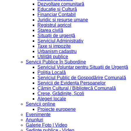
Dezvoltare comunitară
Educație și Cultură
Financiar Contabil
Juridic si resurse umane
Registrul agricol
Starea civilă
Situații de urgență
Serviciul Administrativ
Taxe și impozite
Urbanism cadastru
Utilități publice
Servicii Publice în Subordine
Serviciul Voluntar pentru Situații de Urgență
Poliția Locală
Serviciul Public de Gospodărire Comunală
Servicii de Evidența Persoanelor
Cămin Cultural / Bibliotecă Comunală
Creșe, Grădinițe, Școli
Alegeri locale
Servicii online
Proiecte europene
Evenimente
Anunțuri
Galerie Foto | Video
Sedinte publice - Video