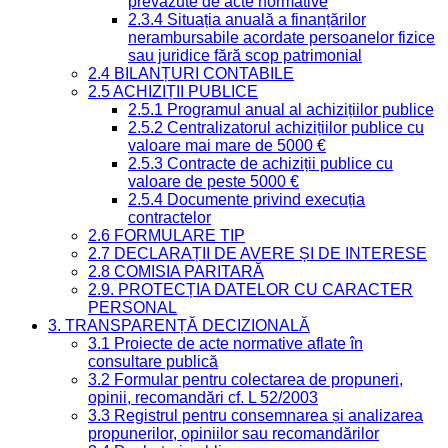
prevăzute de acte normative
2.3.4 Situația anuală a finanțărilor
nerambursabile acordate persoanelor fizice
sau juridice fără scop patrimonial
2.4 BILANȚURI CONTABILE
2.5 ACHIZIȚII PUBLICE
2.5.1 Programul anual al achizițiilor publice
2.5.2 Centralizatorul achizițiilor publice cu
valoare mai mare de 5000 €
2.5.3 Contracte de achiziții publice cu
valoare de peste 5000 €
2.5.4 Documente privind execuția
contractelor
2.6 FORMULARE TIP
2.7 DECLARAȚII DE AVERE ȘI DE INTERESE
2.8 COMISIA PARITARĂ
2.9. PROTECȚIA DATELOR CU CARACTER
PERSONAL
3. TRANSPARENȚĂ DECIZIONALĂ
3.1 Proiecte de acte normative aflate în
consultare publică
3.2 Formular pentru colectarea de propuneri,
opinii, recomandări cf. L 52/2003
3.3 Registrul pentru consemnarea și analizarea
propunerilor, opiniilor sau recomandărilor