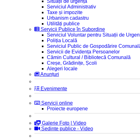
Situații de urgență
Serviciul Administrativ
Taxe și impozite
Urbanism cadastru
Utilități publice
Servicii Publice în Subordine
Serviciul Voluntar pentru Situații de Urgen
Poliția Locală
Serviciul Public de Gospodărire Comunal
Servicii de Evidența Persoanelor
Cămin Cultural / Bibliotecă Comunală
Creșe, Grădinițe, Școli
Alegeri locale
Anunțuri
Evenimente
Servicii online
Proiecte europene
Galerie Foto | Video
Sedinte publice - Video