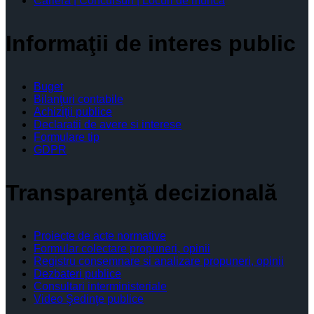
Cariera | Concursuri | Locuri de munca
Informaţii de interes public
Buget
Bilanţuri contabile
Achiziţii publice
Declaratii de avere si interese
Formulare tip
GDPR
Transparenţă decizională
Proiecte de acte normative
Formular colectare propuneri, opinii
Registru consemnare si analizare propuneri, opinii
Dezbateri publice
Consultari interministeriale
Video Şedinţe publice