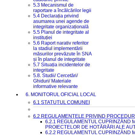
5.3 Mecanismul de
raportare a încălcărilor legii
5.4 Declarația privind
asumarea unei agende de
integritate organizațională
5.5 Planul de integritate al
instituției
5.6 Raport narativ referitor
la stadiul implementării
măsurilor prevăzute în SNA
și în planul de integritate
5.7 Situația incidentelor de
integritate
5.8. Studii/ Cercetări/
Ghiduri/ Materiale
informative relevante
6. MONITORUL OFICIAL LOCAL
6.1 STATUTUL COMUNEI
6.2 REGULAMENTELE PRIVIND PROCEDURI
6.2.1 REGULAMENTUL CUPRINZÂND M
PROIECTELOR DE HOTĂRÂRI ALE AUT
6.2.2 REGULAMENTUL CUPRINZÂND M