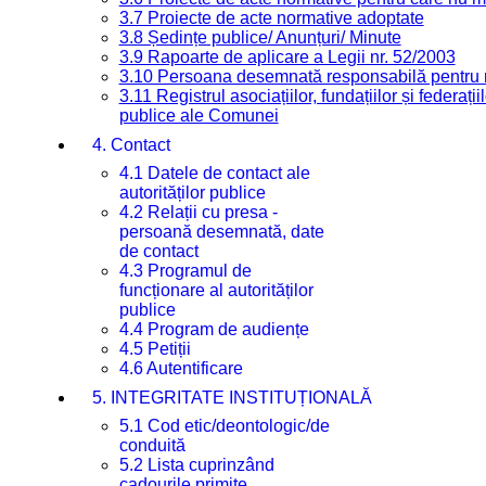
3.7 Proiecte de acte normative adoptate
3.8 Ședințe publice/ Anunțuri/ Minute
3.9 Rapoarte de aplicare a Legii nr. 52/2003
3.10 Persoana desemnată responsabilă pentru re
3.11 Registrul asociațiilor, fundațiilor și federații
publice ale Comunei
4. Contact
4.1 Datele de contact ale
autorităților publice
4.2 Relații cu presa -
persoană desemnată, date
de contact
4.3 Programul de
funcționare al autorităților
publice
4.4 Program de audiențe
4.5 Petiții
4.6 Autentificare
5. INTEGRITATE INSTITUȚIONALĂ
5.1 Cod etic/deontologic/de
conduită
5.2 Lista cuprinzând
cadourile primite