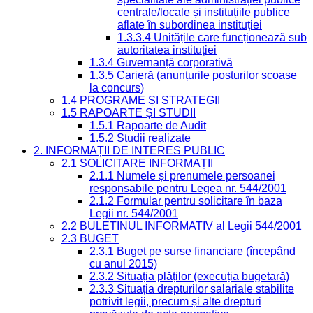
centrale/locale și instituțiile publice
aflate în subordinea instituției
1.3.3.4 Unitățile care funcționează sub
autoritatea instituției
1.3.4 Guvernanță corporativă
1.3.5 Carieră (anunțurile posturilor scoase
la concurs)
1.4 PROGRAME ȘI STRATEGII
1.5 RAPOARTE ȘI STUDII
1.5.1 Rapoarte de Audit
1.5.2 Studii realizate
2. INFORMAȚII DE INTERES PUBLIC
2.1 SOLICITARE INFORMAȚII
2.1.1 Numele și prenumele persoanei
responsabile pentru Legea nr. 544/2001
2.1.2 Formular pentru solicitare în baza
Legii nr. 544/2001
2.2 BULETINUL INFORMATIV al Legii 544/2001
2.3 BUGET
2.3.1 Buget pe surse financiare (începând
cu anul 2015)
2.3.2 Situația plăților (execuția bugetară)
2.3.3 Situația drepturilor salariale stabilite
potrivit legii, precum și alte drepturi