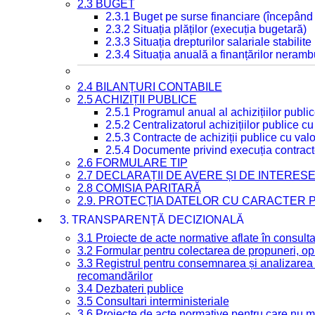
2.3 BUGET
2.3.1 Buget pe surse financiare (începând
2.3.2 Situația plăților (execuția bugetară)
2.3.3 Situația drepturilor salariale stabilit
2.3.4 Situația anuală a finanțărilor neramb
2.4 BILANȚURI CONTABILE
2.5 ACHIZIȚII PUBLICE
2.5.1 Programul anual al achizițiilor publi
2.5.2 Centralizatorul achizițiilor publice 
2.5.3 Contracte de achiziții publice cu va
2.5.4 Documente privind execuția contract
2.6 FORMULARE TIP
2.7 DECLARAȚII DE AVERE ȘI DE INTERES
2.8 COMISIA PARITARĂ
2.9. PROTECȚIA DATELOR CU CARACTER
3. TRANSPARENȚĂ DECIZIONALĂ
3.1 Proiecte de acte normative aflate în consult
3.2 Formular pentru colectarea de propuneri, opi
3.3 Registrul pentru consemnarea și analizarea p
recomandărilor
3.4 Dezbateri publice
3.5 Consultari interministeriale
3.6 Proiecte de acte normative pentru care nu ma