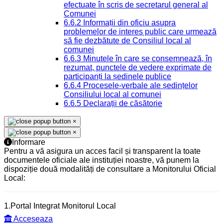
efectuate în scris de secretarul general al
Comunei
6.6.2 Informații din oficiu asupra
problemelor de interes public care urmează
să fie dezbătute de Consiliul local al
comunei
6.6.3 Minutele în care se consemnează, în
rezumat, punctele de vedere exprimate de
participanți la ședinele publice
6.6.4 Procesele-verbale ale ședințelor
Consiliului local al comunei
6.6.5 Declarații de căsătorie
×
×
Informare
Pentru a vă asigura un acces facil și transparent la toate
documentele oficiale ale instituției noastre, vă punem la
dispoziție două modalități de consultare a Monitorului Oficial
Local:
1.Portal Integrat Monitorul Local
Acceseaza