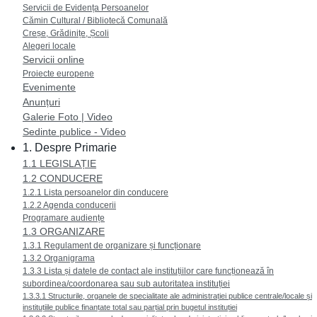
Servicii de Evidența Persoanelor
Cămin Cultural / Bibliotecă Comunală
Creșe, Grădinițe, Școli
Alegeri locale
Servicii online
Proiecte europene
Evenimente
Anunțuri
Galerie Foto | Video
Sedinte publice - Video
1. Despre Primarie
1.1 LEGISLAȚIE
1.2 CONDUCERE
1.2.1 Lista persoanelor din conducere
1.2.2 Agenda conducerii
Programare audiențe
1.3 ORGANIZARE
1.3.1 Regulament de organizare și funcționare
1.3.2 Organigrama
1.3.3 Lista și datele de contact ale instituțiilor care funcționează în
subordinea/coordonarea sau sub autoritatea instituției
1.3.3.1 Structurile, organele de specialitate ale administrației publice centrale/locale și
instituțiile publice finanțate total sau parțial prin bugetul instituției