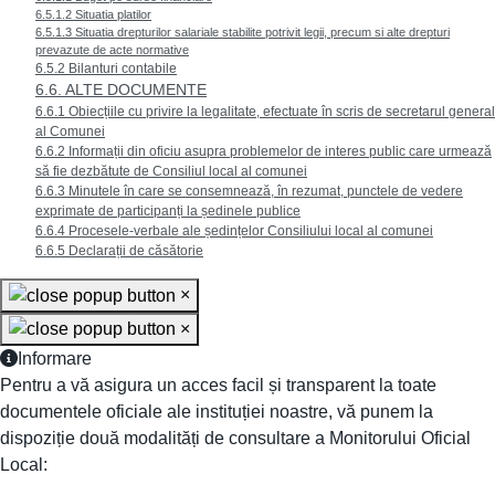
6.5.1.2 Situatia platilor
6.5.1.3 Situatia drepturilor salariale stabilite potrivit legii, precum si alte drepturi
prevazute de acte normative
6.5.2 Bilanturi contabile
6.6. ALTE DOCUMENTE
6.6.1 Obiecțiile cu privire la legalitate, efectuate în scris de secretarul general
al Comunei
6.6.2 Informații din oficiu asupra problemelor de interes public care urmează
să fie dezbătute de Consiliul local al comunei
6.6.3 Minutele în care se consemnează, în rezumat, punctele de vedere
exprimate de participanți la ședinele publice
6.6.4 Procesele-verbale ale ședințelor Consiliului local al comunei
6.6.5 Declarații de căsătorie
×
×
Informare
Pentru a vă asigura un acces facil și transparent la toate
documentele oficiale ale instituției noastre, vă punem la
dispoziție două modalități de consultare a Monitorului Oficial
Local: