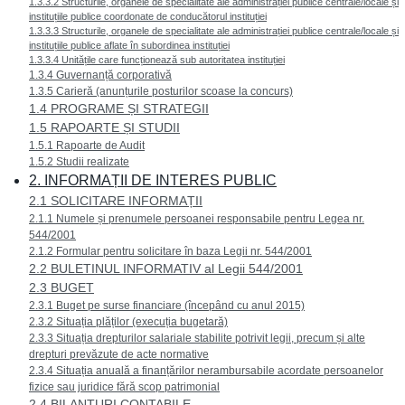
1.3.3.2 Structurile, organele de specialitate ale administrației publice centrale/locale și
instituțiile publice coordonate de conducătorul instituției
1.3.3.3 Structurile, organele de specialitate ale administrației publice centrale/locale și
instituțiile publice aflate în subordinea instituției
1.3.3.4 Unitățile care funcționează sub autoritatea instituției
1.3.4 Guvernanță corporativă
1.3.5 Carieră (anunțurile posturilor scoase la concurs)
1.4 PROGRAME ȘI STRATEGII
1.5 RAPOARTE ȘI STUDII
1.5.1 Rapoarte de Audit
1.5.2 Studii realizate
2. INFORMAȚII DE INTERES PUBLIC
2.1 SOLICITARE INFORMAȚII
2.1.1 Numele și prenumele persoanei responsabile pentru Legea nr.
544/2001
2.1.2 Formular pentru solicitare în baza Legii nr. 544/2001
2.2 BULETINUL INFORMATIV al Legii 544/2001
2.3 BUGET
2.3.1 Buget pe surse financiare (începând cu anul 2015)
2.3.2 Situația plăților (execuția bugetară)
2.3.3 Situația drepturilor salariale stabilite potrivit legii, precum și alte
drepturi prevăzute de acte normative
2.3.4 Situația anuală a finanțărilor nerambursabile acordate persoanelor
fizice sau juridice fără scop patrimonial
2.4 BILANȚURI CONTABILE