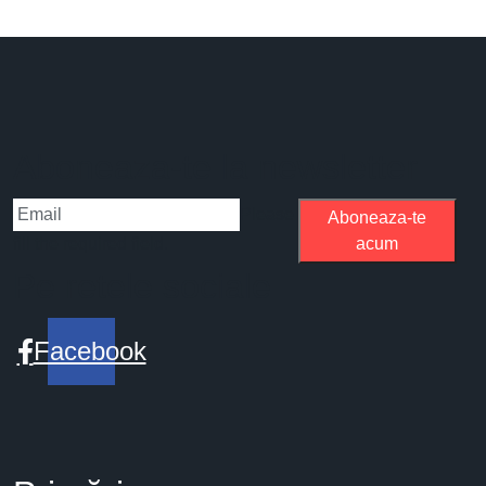
Aboneaza-te la newsletter
Please
Aboneaza-te
fill the required field.
acum
Pe retele sociale
Facebook