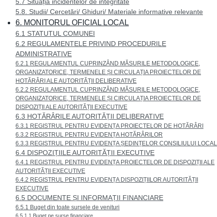
5.7 Situația incidentelor de integritate
5.8. Studii/ Cercetări/ Ghiduri/ Materiale informative relevante
6. MONITORUL OFICIAL LOCAL
6.1 STATUTUL COMUNEI
6.2 REGULAMENTELE PRIVIND PROCEDURILE
ADMINISTRATIVE
6.2.1 REGULAMENTUL CUPRINZÂND MĂSURILE METODOLOGICE,
ORGANIZATORICE, TERMENELE ȘI CIRCULAȚIA PROIECTELOR DE
HOTĂRÂRI ALE AUTORITĂȚII DELIBERATIVE
6.2.2 REGULAMENTUL CUPRINZÂND MĂSURILE METODOLOGICE,
ORGANIZATORICE, TERMENELE ȘI CIRCULAȚIA PROIECTELOR DE
DISPOZIȚII ALE AUTORITĂȚII EXECUTIVE
6.3 HOTĂRÂRILE AUTORITĂȚII DELIBERATIVE
6.3.1 REGISTRUL PENTRU EVIDENȚA PROIECTELOR DE HOTĂRÂRI
6.3.2 REGISTRUL PENTRU EVIDENȚA HOTĂRÂRILOR
6.3.3 REGISTRUL PENTRU EVIDENȚA ȘEDINȚELOR CONSILIULUI LOCAL
6.4 DISPOZIȚIILE AUTORITĂȚII EXECUTIVE
6.4.1 REGISTRUL PENTRU EVIDENȚA PROIECTELOR DE DISPOZIȚII ALE
AUTORITĂȚII EXECUTIVE
6.4.2 REGISTRUL PENTRU EVIDENȚA DISPOZIȚIILOR AUTORITĂȚII
EXECUTIVE
6.5 DOCUMENTE ȘI INFORMAȚII FINANCIARE
6.5.1 Buget din toate sursele de venituri
6.5.1.1 Buget pe surse financiare