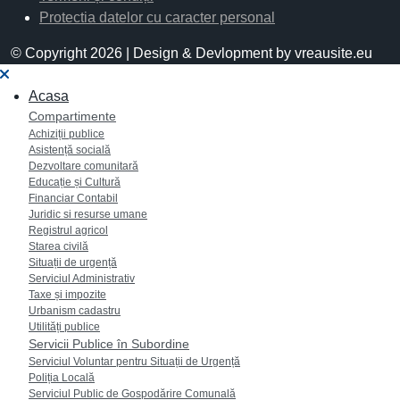
Protectia datelor cu caracter personal
© Copyright 2026 | Design & Devlopment by vreausite.eu
Acasa
Compartimente
Achiziții publice
Asistență socială
Dezvoltare comunitară
Educație și Cultură
Financiar Contabil
Juridic si resurse umane
Registrul agricol
Starea civilă
Situații de urgență
Serviciul Administrativ
Taxe și impozite
Urbanism cadastru
Utilități publice
Servicii Publice în Subordine
Serviciul Voluntar pentru Situații de Urgență
Poliția Locală
Serviciul Public de Gospodărire Comunală