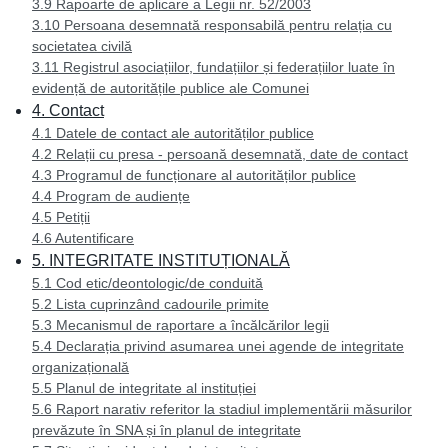
3.9 Rapoarte de aplicare a Legii nr. 52/2003
3.10 Persoana desemnată responsabilă pentru relația cu
societatea civilă
3.11 Registrul asociațiilor, fundațiilor și federațiilor luate în
evidență de autoritățile publice ale Comunei
4. Contact
4.1 Datele de contact ale autorităților publice
4.2 Relații cu presa - persoană desemnată, date de contact
4.3 Programul de funcționare al autorităților publice
4.4 Program de audiențe
4.5 Petiții
4.6 Autentificare
5. INTEGRITATE INSTITUȚIONALĂ
5.1 Cod etic/deontologic/de conduită
5.2 Lista cuprinzând cadourile primite
5.3 Mecanismul de raportare a încălcărilor legii
5.4 Declarația privind asumarea unei agende de integritate
organizațională
5.5 Planul de integritate al instituției
5.6 Raport narativ referitor la stadiul implementării măsurilor
prevăzute în SNA și în planul de integritate