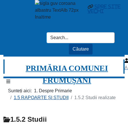
spre site
vechi
PRIMĂRIA COMUNEI
A
FRUMUȘANI
Sunteți aici:
1. Despre Primarie
1.5 RAPOARTE ȘI STUDII
1.5.2 Studii realizate
1.5.2 Studii