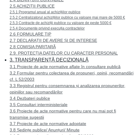
2.5 ACHIZIȚII PUBLICE
2.5.1 Programul anual al achizițiilor publice
2.5.2 Centralizatorul achizițiilor publice cu valoare mai mare de 5000 €
2.5.3 Contracte de achiziții publice cu valoare de peste 5000 €
2.5.4 Documente privind execuția contractelor
2.6 FORMULARE TIP
2.7 DECLARAȚII DE AVERE ȘI DE INTERESE
2.8 COMISIA PARITARĂ
2.9. PROTECȚIA DATELOR CU CARACTER PERSONAL
3. TRANSPARENȚĂ DECIZIONALĂ
3.1 Proiecte de acte normative aflate în consultare publică
3.2 Formular pentru colectarea de propuneri, opinii, recomandări
cf. L 52/2003
3.3 Registrul pentru consemnarea și analizarea propunerilor,
opiniilor sau recomandărilor
3.4 Dezbateri publice
3.5 Consultari interministeriale
3.6 Proiecte de acte normative pentru care nu mai pot fi
transmise sugestii
3.7 Proiecte de acte normative adoptate
3.8 Ședințe publice/ Anunțuri/ Minute