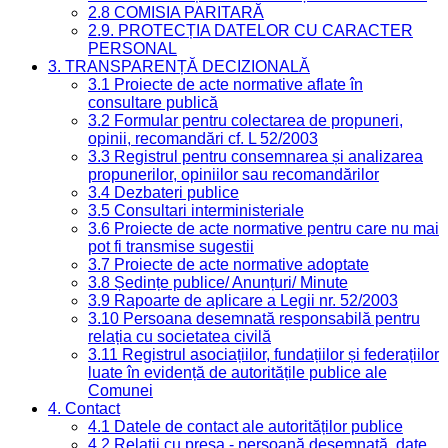
2.8 COMISIA PARITARĂ
2.9. PROTECȚIA DATELOR CU CARACTER
PERSONAL
3. TRANSPARENȚĂ DECIZIONALĂ
3.1 Proiecte de acte normative aflate în
consultare publică
3.2 Formular pentru colectarea de propuneri,
opinii, recomandări cf. L 52/2003
3.3 Registrul pentru consemnarea și analizarea
propunerilor, opiniilor sau recomandărilor
3.4 Dezbateri publice
3.5 Consultari interministeriale
3.6 Proiecte de acte normative pentru care nu mai
pot fi transmise sugestii
3.7 Proiecte de acte normative adoptate
3.8 Ședințe publice/ Anunțuri/ Minute
3.9 Rapoarte de aplicare a Legii nr. 52/2003
3.10 Persoana desemnată responsabilă pentru
relația cu societatea civilă
3.11 Registrul asociațiilor, fundațiilor și federațiilor
luate în evidență de autoritățile publice ale
Comunei
4. Contact
4.1 Datele de contact ale autorităților publice
4.2 Relații cu presa - persoană desemnată, date