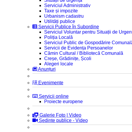
Situații de urgență
Serviciul Administrativ
Taxe și impozite
Urbanism cadastru
Utilități publice
Servicii Publice în Subordine
Serviciul Voluntar pentru Situații de Urgen
Poliția Locală
Serviciul Public de Gospodărire Comunal
Servicii de Evidența Persoanelor
Cămin Cultural / Bibliotecă Comunală
Creșe, Grădinițe, Școli
Alegeri locale
Anunțuri
Evenimente
Servicii online
Proiecte europene
Galerie Foto | Video
Sedinte publice - Video