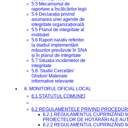
5.3 Mecanismul de
raportare a încălcărilor legii
5.4 Declarația privind
asumarea unei agende de
integritate organizațională
5.5 Planul de integritate al
instituției
5.6 Raport narativ referitor
la stadiul implementării
măsurilor prevăzute în SNA
și în planul de integritate
5.7 Situația incidentelor de
integritate
5.8. Studii/ Cercetări/
Ghiduri/ Materiale
informative relevante
6. MONITORUL OFICIAL LOCAL
6.1 STATUTUL COMUNEI
6.2 REGULAMENTELE PRIVIND PROCEDURI
6.2.1 REGULAMENTUL CUPRINZÂND M
PROIECTELOR DE HOTĂRÂRI ALE AUT
6.2.2 REGULAMENTUL CUPRINZÂND M