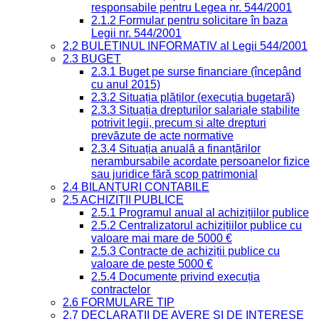
responsabile pentru Legea nr. 544/2001
2.1.2 Formular pentru solicitare în baza
Legii nr. 544/2001
2.2 BULETINUL INFORMATIV al Legii 544/2001
2.3 BUGET
2.3.1 Buget pe surse financiare (începând
cu anul 2015)
2.3.2 Situația plăților (execuția bugetară)
2.3.3 Situația drepturilor salariale stabilite
potrivit legii, precum și alte drepturi
prevăzute de acte normative
2.3.4 Situația anuală a finanțărilor
nerambursabile acordate persoanelor fizice
sau juridice fără scop patrimonial
2.4 BILANȚURI CONTABILE
2.5 ACHIZIȚII PUBLICE
2.5.1 Programul anual al achizițiilor publice
2.5.2 Centralizatorul achizițiilor publice cu
valoare mai mare de 5000 €
2.5.3 Contracte de achiziții publice cu
valoare de peste 5000 €
2.5.4 Documente privind execuția
contractelor
2.6 FORMULARE TIP
2.7 DECLARAȚII DE AVERE ȘI DE INTERESE