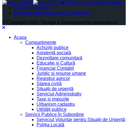
Politica De Confidențialitate
Termeni și condiții
Protectia datelor cu caracter personal
© Copyright 2026 | Design & Devlopment by vreausite.eu
Acasa
Compartimente
Achiziții publice
Asistență socială
Dezvoltare comunitară
Educație și Cultură
Financiar Contabil
Juridic si resurse umane
Registrul agricol
Starea civilă
Situații de urgență
Serviciul Administrativ
Taxe și impozite
Urbanism cadastru
Utilități publice
Servicii Publice în Subordine
Serviciul Voluntar pentru Situații de Urgență
Poliția Locală