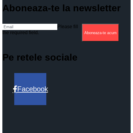
Aboneaza-te la newsletter
Please fill
the required field.
Aboneaza-te acum
Pe retele sociale
Facebook