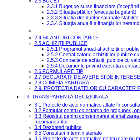
2.3 BUGET
2.3.1 Buget pe surse financiare (începând
2.3.2 Situația plăților (execuția bugetară)
2.3.3 Situația drepturilor salariale stabilit
2.3.4 Situația anuală a finanțărilor neramb
2.4 BILANȚURI CONTABILE
2.5 ACHIZIȚII PUBLICE
2.5.1 Programul anual al achizițiilor publi
2.5.2 Centralizatorul achizițiilor publice 
2.5.3 Contracte de achiziții publice cu va
2.5.4 Documente privind execuția contract
2.6 FORMULARE TIP
2.7 DECLARAȚII DE AVERE ȘI DE INTERES
2.8 COMISIA PARITARĂ
2.9. PROTECȚIA DATELOR CU CARACTER
3. TRANSPARENȚĂ DECIZIONALĂ
3.1 Proiecte de acte normative aflate în consult
3.2 Formular pentru colectarea de propuneri, opi
3.3 Registrul pentru consemnarea și analizarea p
recomandărilor
3.4 Dezbateri publice
3.5 Consultari interministeriale
3.6 Proiecte de acte normative pentru care nu ma