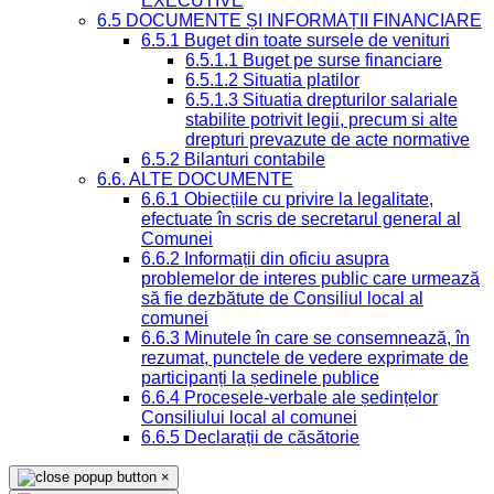
EXECUTIVE
6.5 DOCUMENTE ȘI INFORMAȚII FINANCIARE
6.5.1 Buget din toate sursele de venituri
6.5.1.1 Buget pe surse financiare
6.5.1.2 Situatia platilor
6.5.1.3 Situatia drepturilor salariale
stabilite potrivit legii, precum si alte
drepturi prevazute de acte normative
6.5.2 Bilanturi contabile
6.6. ALTE DOCUMENTE
6.6.1 Obiecțiile cu privire la legalitate,
efectuate în scris de secretarul general al
Comunei
6.6.2 Informații din oficiu asupra
problemelor de interes public care urmează
să fie dezbătute de Consiliul local al
comunei
6.6.3 Minutele în care se consemnează, în
rezumat, punctele de vedere exprimate de
participanți la ședinele publice
6.6.4 Procesele-verbale ale ședințelor
Consiliului local al comunei
6.6.5 Declarații de căsătorie
×