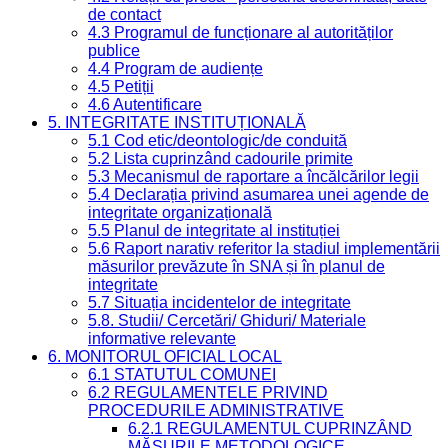
de contact
4.3 Programul de funcționare al autorităților
publice
4.4 Program de audiențe
4.5 Petiții
4.6 Autentificare
5. INTEGRITATE INSTITUȚIONALĂ
5.1 Cod etic/deontologic/de conduită
5.2 Lista cuprinzând cadourile primite
5.3 Mecanismul de raportare a încălcărilor legii
5.4 Declarația privind asumarea unei agende de
integritate organizațională
5.5 Planul de integritate al instituției
5.6 Raport narativ referitor la stadiul implementării
măsurilor prevăzute în SNA și în planul de
integritate
5.7 Situația incidentelor de integritate
5.8. Studii/ Cercetări/ Ghiduri/ Materiale
informative relevante
6. MONITORUL OFICIAL LOCAL
6.1 STATUTUL COMUNEI
6.2 REGULAMENTELE PRIVIND
PROCEDURILE ADMINISTRATIVE
6.2.1 REGULAMENTUL CUPRINZÂND
MĂSURILE METODOLOGICE,