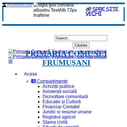
Autentificare
spre site
vechi
PRIMĂRIA COMUNEI
FRUMUȘANI
Acasa
Compartimente
Achiziții publice
Asistență socială
Dezvoltare comunitară
Educație și Cultură
Financiar Contabil
Juridic si resurse umane
Registrul agricol
Starea civilă