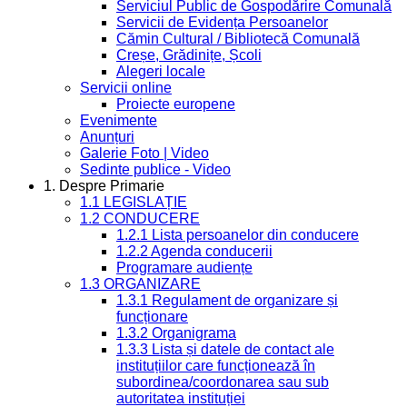
Serviciul Public de Gospodărire Comunală
Servicii de Evidența Persoanelor
Cămin Cultural / Bibliotecă Comunală
Creșe, Grădinițe, Școli
Alegeri locale
Servicii online
Proiecte europene
Evenimente
Anunțuri
Galerie Foto | Video
Sedinte publice - Video
1. Despre Primarie
1.1 LEGISLAȚIE
1.2 CONDUCERE
1.2.1 Lista persoanelor din conducere
1.2.2 Agenda conducerii
Programare audiențe
1.3 ORGANIZARE
1.3.1 Regulament de organizare și
funcționare
1.3.2 Organigrama
1.3.3 Lista și datele de contact ale
instituțiilor care funcționează în
subordinea/coordonarea sau sub
autoritatea instituției