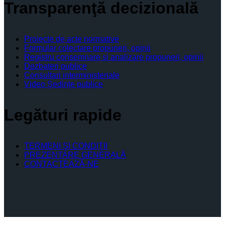
Transparenţă decizională
Proiecte de acte normative
Formular colectare propuneri, opinii
Registru consemnare si analizare propuneri, opinii
Dezbateri publice
Consultari interministeriale
Video Şedinţe publice
Legături rapide
TERMENI ŞI CONDIŢII
PREZENTARE GENERALĂ
CONTACTEAZĂ-NE