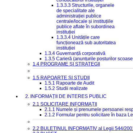
1.3.3.3 Structurile, organele
de specialitate ale
administrației publice
centrale/locale și instituțiile
publice aflate în subordinea
instituției
1.3.3.4 Unitățile care
funcționează sub autoritatea
instituției
1.3.4 Guvernanță corporativă
1.3.5 Carieră (anunțurile posturilor scoase
1.4 PROGRAME ȘI STRATEGII
1.5 RAPOARTE ȘI STUDII
1.5.1 Rapoarte de Audit
1.5.2 Studii realizate
2. INFORMAȚII DE INTERES PUBLIC
2.1 SOLICITARE INFORMAȚII
2.1.1 Numele și prenumele persoanei resp
2.1.2 Formular pentru solicitare în baza Le
2.2 BULETINUL INFORMATIV al Legii 544/200