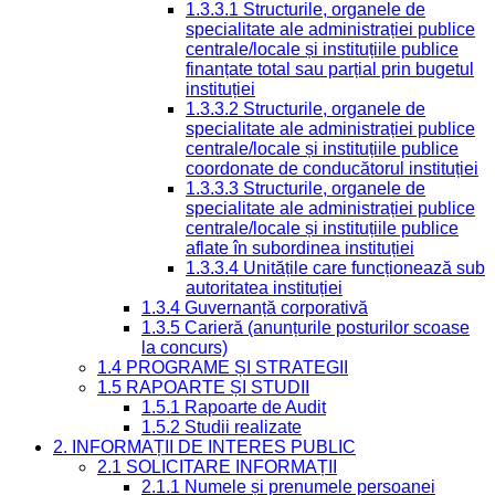
1.3.3.1 Structurile, organele de
specialitate ale administrației publice
centrale/locale și instituțiile publice
finanțate total sau parțial prin bugetul
instituției
1.3.3.2 Structurile, organele de
specialitate ale administrației publice
centrale/locale și instituțiile publice
coordonate de conducătorul instituției
1.3.3.3 Structurile, organele de
specialitate ale administrației publice
centrale/locale și instituțiile publice
aflate în subordinea instituției
1.3.3.4 Unitățile care funcționează sub
autoritatea instituției
1.3.4 Guvernanță corporativă
1.3.5 Carieră (anunțurile posturilor scoase
la concurs)
1.4 PROGRAME ȘI STRATEGII
1.5 RAPOARTE ȘI STUDII
1.5.1 Rapoarte de Audit
1.5.2 Studii realizate
2. INFORMAȚII DE INTERES PUBLIC
2.1 SOLICITARE INFORMAȚII
2.1.1 Numele și prenumele persoanei