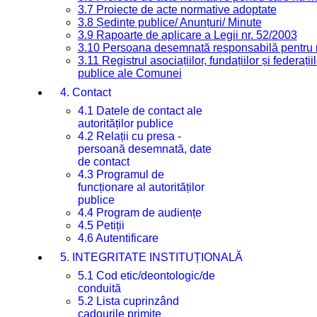
3.7 Proiecte de acte normative adoptate
3.8 Ședințe publice/ Anunțuri/ Minute
3.9 Rapoarte de aplicare a Legii nr. 52/2003
3.10 Persoana desemnată responsabilă pentru re
3.11 Registrul asociațiilor, fundațiilor și federații
publice ale Comunei
4. Contact
4.1 Datele de contact ale
autorităților publice
4.2 Relații cu presa -
persoană desemnată, date
de contact
4.3 Programul de
funcționare al autorităților
publice
4.4 Program de audiențe
4.5 Petiții
4.6 Autentificare
5. INTEGRITATE INSTITUȚIONALĂ
5.1 Cod etic/deontologic/de
conduită
5.2 Lista cuprinzând
cadourile primite