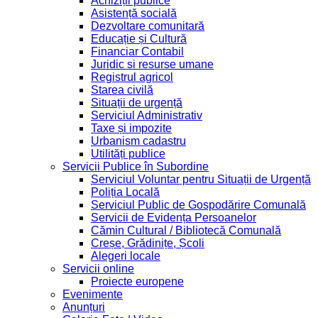
Achiziții publice
Asistență socială
Dezvoltare comunitară
Educație și Cultură
Financiar Contabil
Juridic si resurse umane
Registrul agricol
Starea civilă
Situații de urgență
Serviciul Administrativ
Taxe și impozite
Urbanism cadastru
Utilități publice
Servicii Publice în Subordine
Serviciul Voluntar pentru Situații de Urgență
Poliția Locală
Serviciul Public de Gospodărire Comunală
Servicii de Evidența Persoanelor
Cămin Cultural / Bibliotecă Comunală
Creșe, Grădinițe, Școli
Alegeri locale
Servicii online
Proiecte europene
Evenimente
Anunțuri