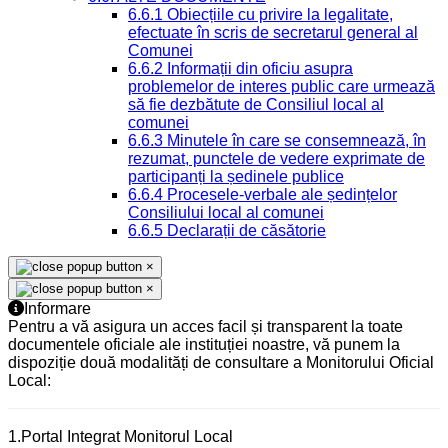
6.6.1 Obiecțiile cu privire la legalitate,
efectuate în scris de secretarul general al
Comunei
6.6.2 Informații din oficiu asupra
problemelor de interes public care urmează
să fie dezbătute de Consiliul local al
comunei
6.6.3 Minutele în care se consemnează, în
rezumat, punctele de vedere exprimate de
participanți la ședinele publice
6.6.4 Procesele-verbale ale ședințelor
Consiliului local al comunei
6.6.5 Declarații de căsătorie
×
×
Informare
Pentru a vă asigura un acces facil și transparent la toate
documentele oficiale ale instituției noastre, vă punem la
dispoziție două modalități de consultare a Monitorului Oficial
Local:
1.Portal Integrat Monitorul Local