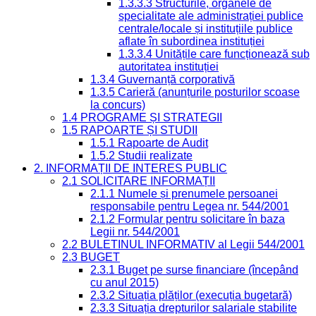
1.3.3.3 Structurile, organele de
specialitate ale administrației publice
centrale/locale și instituțiile publice
aflate în subordinea instituției
1.3.3.4 Unitățile care funcționează sub
autoritatea instituției
1.3.4 Guvernanță corporativă
1.3.5 Carieră (anunțurile posturilor scoase
la concurs)
1.4 PROGRAME ȘI STRATEGII
1.5 RAPOARTE ȘI STUDII
1.5.1 Rapoarte de Audit
1.5.2 Studii realizate
2. INFORMAȚII DE INTERES PUBLIC
2.1 SOLICITARE INFORMAȚII
2.1.1 Numele și prenumele persoanei
responsabile pentru Legea nr. 544/2001
2.1.2 Formular pentru solicitare în baza
Legii nr. 544/2001
2.2 BULETINUL INFORMATIV al Legii 544/2001
2.3 BUGET
2.3.1 Buget pe surse financiare (începând
cu anul 2015)
2.3.2 Situația plăților (execuția bugetară)
2.3.3 Situația drepturilor salariale stabilite