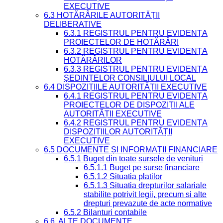
EXECUTIVE
6.3 HOTĂRÂRILE AUTORITĂȚII
DELIBERATIVE
6.3.1 REGISTRUL PENTRU EVIDENȚA
PROIECTELOR DE HOTĂRÂRI
6.3.2 REGISTRUL PENTRU EVIDENȚA
HOTĂRÂRILOR
6.3.3 REGISTRUL PENTRU EVIDENȚA
ȘEDINȚELOR CONSILIULUI LOCAL
6.4 DISPOZIȚIILE AUTORITĂȚII EXECUTIVE
6.4.1 REGISTRUL PENTRU EVIDENȚA
PROIECTELOR DE DISPOZIȚII ALE
AUTORITĂȚII EXECUTIVE
6.4.2 REGISTRUL PENTRU EVIDENȚA
DISPOZIȚIILOR AUTORITĂȚII
EXECUTIVE
6.5 DOCUMENTE ȘI INFORMAȚII FINANCIARE
6.5.1 Buget din toate sursele de venituri
6.5.1.1 Buget pe surse financiare
6.5.1.2 Situatia platilor
6.5.1.3 Situatia drepturilor salariale
stabilite potrivit legii, precum si alte
drepturi prevazute de acte normative
6.5.2 Bilanturi contabile
6.6. ALTE DOCUMENTE