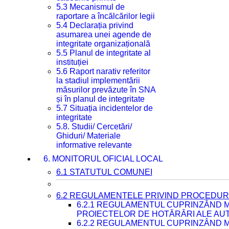
5.3 Mecanismul de
raportare a încălcărilor legii
5.4 Declarația privind
asumarea unei agende de
integritate organizațională
5.5 Planul de integritate al
instituției
5.6 Raport narativ referitor
la stadiul implementării
măsurilor prevăzute în SNA
și în planul de integritate
5.7 Situația incidentelor de
integritate
5.8. Studii/ Cercetări/
Ghiduri/ Materiale
informative relevante
6. MONITORUL OFICIAL LOCAL
6.1 STATUTUL COMUNEI
6.2 REGULAMENTELE PRIVIND PROCEDURI
6.2.1 REGULAMENTUL CUPRINZÂND M
PROIECTELOR DE HOTĂRÂRI ALE AUT
6.2.2 REGULAMENTUL CUPRINZÂND M