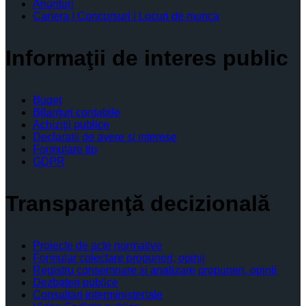
Anunturi
Cariera | Concursuri | Locuri de munca
Informaţii de interes public
Buget
Bilanţuri contabile
Achiziţii publice
Declaratii de avere si interese
Formulare tip
GDPR
Transparenţă decizională
Proiecte de acte normative
Formular colectare propuneri, opinii
Registru consemnare si analizare propuneri, opinii
Dezbateri publice
Consultari interministeriale