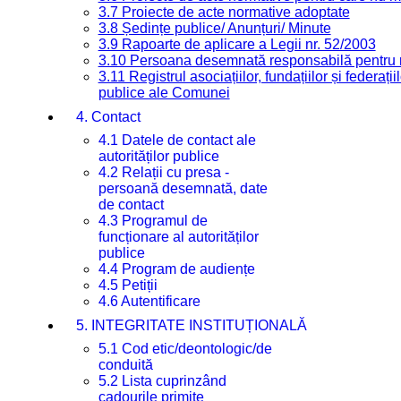
3.7 Proiecte de acte normative adoptate
3.8 Ședințe publice/ Anunțuri/ Minute
3.9 Rapoarte de aplicare a Legii nr. 52/2003
3.10 Persoana desemnată responsabilă pentru re
3.11 Registrul asociațiilor, fundațiilor și federații
publice ale Comunei
4. Contact
4.1 Datele de contact ale
autorităților publice
4.2 Relații cu presa -
persoană desemnată, date
de contact
4.3 Programul de
funcționare al autorităților
publice
4.4 Program de audiențe
4.5 Petiții
4.6 Autentificare
5. INTEGRITATE INSTITUȚIONALĂ
5.1 Cod etic/deontologic/de
conduită
5.2 Lista cuprinzând
cadourile primite