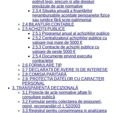
potrivit legii, precum și alte drepturi
prevăzute de acte normative
2.3.4 Situația anuală a finanțărilor
nerambursabile acordate persoanelor fizice
sau juridice fără scop patrimonial
2.4 BILANȚURI CONTABILE
2.5 ACHIZIȚII PUBLICE
2.5.1 Programul anual al achizițiilor publice
2.5.2 Centralizatorul achizițiilor publice cu
valoare mai mare de 5000 €
2.5.3 Contracte de achiziții publice cu
valoare de peste 5000 €
2.5.4 Documente privind execuția
contractelor
2.6 FORMULARE TIP
2.7 DECLARAȚII DE AVERE ȘI DE INTERESE
2.8 COMISIA PARITARĂ
2.9. PROTECȚIA DATELOR CU CARACTER
PERSONAL
3. TRANSPARENȚĂ DECIZIONALĂ
3.1 Proiecte de acte normative aflate în
consultare publică
3.2 Formular pentru colectarea de propuneri,
opinii, recomandări cf. L 52/2003
3.3 Registrul pentru consemnarea și analizarea