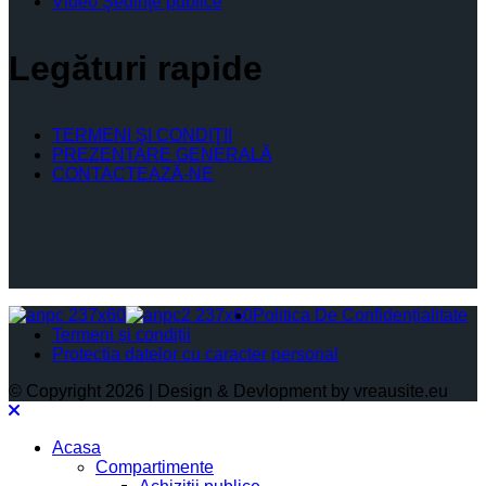
Video Şedinţe publice
Legături rapide
TERMENI ŞI CONDIŢII
PREZENTARE GENERALĂ
CONTACTEAZĂ-NE
Politica De Confidențialitate
Termeni și condiții
Protectia datelor cu caracter personal
© Copyright 2026 | Design & Devlopment by vreausite.eu
Acasa
Compartimente