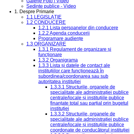
Galerie Foto | Video
Sedinte publice - Video
1. Despre Primarie
1.1 LEGISLAȚIE
1.2 CONDUCERE
1.2.1 Lista persoanelor din conducere
1.2.2 Agenda conducerii
Programare audiențe
1.3 ORGANIZARE
1.3.1 Regulament de organizare și
funcționare
1.3.2 Organigrama
1.3.3 Lista și datele de contact ale
instituțiilor care funcționează în
subordinea/coordonarea sau sub
autoritatea instituției
1.3.3.1 Structurile, organele de
specialitate ale administrației publice
centrale/locale și instituțiile publice
finanțate total sau parțial prin bugetul
instituției
1.3.3.2 Structurile, organele de
specialitate ale administrației publice
centrale/locale și instituțiile publice
coordonate de conducătorul instituției