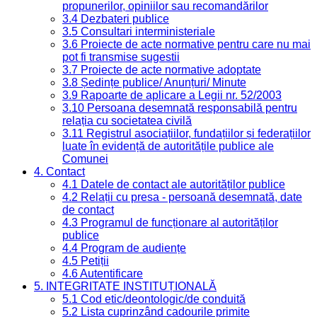
propunerilor, opiniilor sau recomandărilor
3.4 Dezbateri publice
3.5 Consultari interministeriale
3.6 Proiecte de acte normative pentru care nu mai
pot fi transmise sugestii
3.7 Proiecte de acte normative adoptate
3.8 Ședințe publice/ Anunțuri/ Minute
3.9 Rapoarte de aplicare a Legii nr. 52/2003
3.10 Persoana desemnată responsabilă pentru
relația cu societatea civilă
3.11 Registrul asociațiilor, fundațiilor și federațiilor
luate în evidență de autoritățile publice ale
Comunei
4. Contact
4.1 Datele de contact ale autorităților publice
4.2 Relații cu presa - persoană desemnată, date
de contact
4.3 Programul de funcționare al autorităților
publice
4.4 Program de audiențe
4.5 Petiții
4.6 Autentificare
5. INTEGRITATE INSTITUȚIONALĂ
5.1 Cod etic/deontologic/de conduită
5.2 Lista cuprinzând cadourile primite