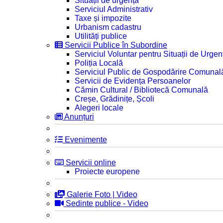
Situații de urgență
Serviciul Administrativ
Taxe și impozite
Urbanism cadastru
Utilități publice
Servicii Publice în Subordine
Serviciul Voluntar pentru Situații de Urgen
Poliția Locală
Serviciul Public de Gospodărire Comunal
Servicii de Evidența Persoanelor
Cămin Cultural / Bibliotecă Comunală
Creșe, Grădinițe, Școli
Alegeri locale
Anunțuri
Evenimente
Servicii online
Proiecte europene
Galerie Foto | Video
Sedinte publice - Video