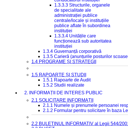
1.3.3.3 Structurile, organele
de specialitate ale
administrației publice
centrale/locale și instituțiile
publice aflate în subordinea
instituției
1.3.3.4 Unitățile care
funcționează sub autoritatea
instituției
1.3.4 Guvernanță corporativă
1.3.5 Carieră (anunțurile posturilor scoase
1.4 PROGRAME ȘI STRATEGII
1.5 RAPOARTE ȘI STUDII
1.5.1 Rapoarte de Audit
1.5.2 Studii realizate
2. INFORMAȚII DE INTERES PUBLIC
2.1 SOLICITARE INFORMAȚII
2.1.1 Numele și prenumele persoanei resp
2.1.2 Formular pentru solicitare în baza Le
2.2 BULETINUL INFORMATIV al Legii 544/200