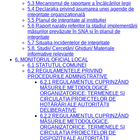
5.3 Mecanismul de raportare a încălcărilor legii
5.4 Declarația privind asumarea unei agende de
integritate organizațională
5.5 Planul de integritate al instituției
5.6 Raport narativ referitor la stadiul implementării
măsurilor prevăzute în SNA și în planul de
integritate
5.7 Situația incidentelor de integritate
5.8. Studii/ Cercetări/ Ghiduri/ Materiale
informative relevante
6. MONITORUL OFICIAL LOCAL
6.1 STATUTUL COMUNEI
6.2 REGULAMENTELE PRIVIND
PROCEDURILE ADMINISTRATIVE
6.2.1 REGULAMENTUL CUPRINZÂND
MĂSURILE METODOLOGICE,
ORGANIZATORICE, TERMENELE ȘI
CIRCULAȚIA PROIECTELOR DE
HOTĂRÂRI ALE AUTORITĂȚII
DELIBERATIVE
6.2.2 REGULAMENTUL CUPRINZÂND
MĂSURILE METODOLOGICE,
ORGANIZATORICE, TERMENELE ȘI
CIRCULAȚIA PROIECTELOR DE
DISPOZIȚII ALE AUTORITĂȚII