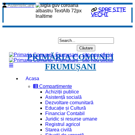
Autentificare
spre site
vechi
PRIMĂRIA COMUNEI
FRUMUȘANI
Acasa
Compartimente
Achiziții publice
Asistență socială
Dezvoltare comunitară
Educație și Cultură
Financiar Contabil
Juridic si resurse umane
Registrul agricol
Starea civilă