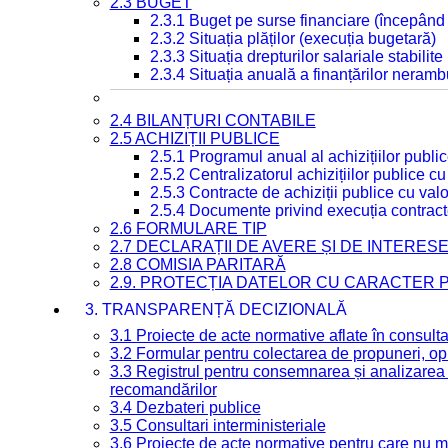
2.3 BUGET
2.3.1 Buget pe surse financiare (începând
2.3.2 Situația plăților (execuția bugetară)
2.3.3 Situația drepturilor salariale stabilit
2.3.4 Situația anuală a finanțărilor neramb
2.4 BILANȚURI CONTABILE
2.5 ACHIZIȚII PUBLICE
2.5.1 Programul anual al achizițiilor publi
2.5.2 Centralizatorul achizițiilor publice 
2.5.3 Contracte de achiziții publice cu va
2.5.4 Documente privind execuția contract
2.6 FORMULARE TIP
2.7 DECLARAȚII DE AVERE ȘI DE INTERES
2.8 COMISIA PARITARĂ
2.9. PROTECȚIA DATELOR CU CARACTER
3. TRANSPARENȚĂ DECIZIONALĂ
3.1 Proiecte de acte normative aflate în consult
3.2 Formular pentru colectarea de propuneri, opi
3.3 Registrul pentru consemnarea și analizarea p
recomandărilor
3.4 Dezbateri publice
3.5 Consultari interministeriale
3.6 Proiecte de acte normative pentru care nu ma