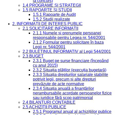
la concurs)
1.4 PROGRAME ȘI STRATEGII
1.5 RAPOARTE ȘI STUDII
1.5.1 Rapoarte de Audit
1.5.2 Studii realizate
2. INFORMAȚII DE INTERES PUBLIC
2.1 SOLICITARE INFORMAȚII
2.1.1 Numele și prenumele persoanei
responsabile pentru Legea nr. 544/2001
2.1.2 Formular pentru solicitare în baza
Legii nr. 544/2001
2.2 BULETINUL INFORMATIV al Legii 544/2001
2.3 BUGET
2.3.1 Buget pe surse financiare (începând
cu anul 2015)
2.3.2 Situația plăților (execuția bugetară)
2.3.3 Situația drepturilor salariale stabilite
potrivit legii, precum și alte drepturi
prevăzute de acte normative
2.3.4 Situația anuală a finanțărilor
nerambursabile acordate persoanelor fizice
sau juridice fără scop patrimonial
2.4 BILANȚURI CONTABILE
2.5 ACHIZIȚII PUBLICE
2.5.1 Programul anual al achizițiilor publice