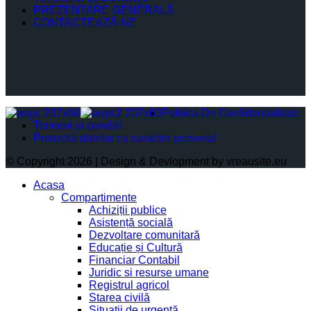
PREZENTARE GENERALĂ
CONTACTEAZĂ-NE
Politica De Confidențialitate
Termeni și condiții
Protectia datelor cu caracter personal
© Copyright 2026 | Design & Devlopment by vreausite.eu
Acasa
Compartimente
Achiziții publice
Asistență socială
Dezvoltare comunitară
Educație și Cultură
Financiar Contabil
Juridic si resurse umane
Registrul agricol
Starea civilă
Situații de urgență