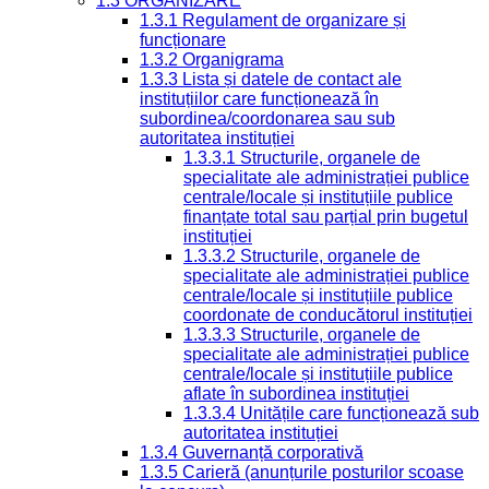
1.3 ORGANIZARE
1.3.1 Regulament de organizare și
funcționare
1.3.2 Organigrama
1.3.3 Lista și datele de contact ale
instituțiilor care funcționează în
subordinea/coordonarea sau sub
autoritatea instituției
1.3.3.1 Structurile, organele de
specialitate ale administrației publice
centrale/locale și instituțiile publice
finanțate total sau parțial prin bugetul
instituției
1.3.3.2 Structurile, organele de
specialitate ale administrației publice
centrale/locale și instituțiile publice
coordonate de conducătorul instituției
1.3.3.3 Structurile, organele de
specialitate ale administrației publice
centrale/locale și instituțiile publice
aflate în subordinea instituției
1.3.3.4 Unitățile care funcționează sub
autoritatea instituției
1.3.4 Guvernanță corporativă
1.3.5 Carieră (anunțurile posturilor scoase