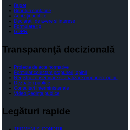
Buget
Bilanţuri contabile
Achiziţii publice
Declaratii de avere si interese
Formulare tip
GDPR
Transparenţă decizională
Proiecte de acte normative
Formular colectare propuneri, opinii
Registru consemnare si analizare propuneri, opinii
Dezbateri publice
Consultari interministeriale
Video Şedinţe publice
Legături rapide
TERMENI ŞI CONDIŢII