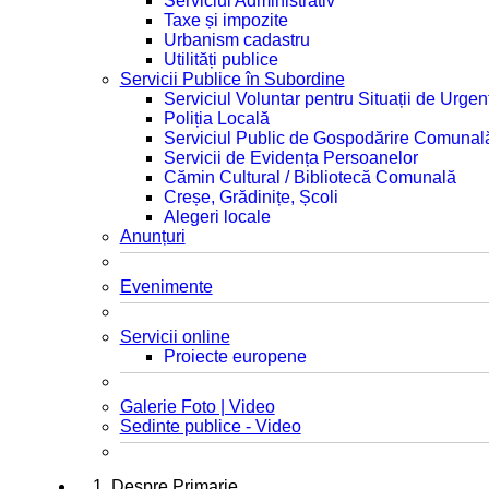
Serviciul Administrativ
Taxe și impozite
Urbanism cadastru
Utilități publice
Servicii Publice în Subordine
Serviciul Voluntar pentru Situații de Urgen
Poliția Locală
Serviciul Public de Gospodărire Comunal
Servicii de Evidența Persoanelor
Cămin Cultural / Bibliotecă Comunală
Creșe, Grădinițe, Școli
Alegeri locale
Anunțuri
Evenimente
Servicii online
Proiecte europene
Galerie Foto | Video
Sedinte publice - Video
1. Despre Primarie