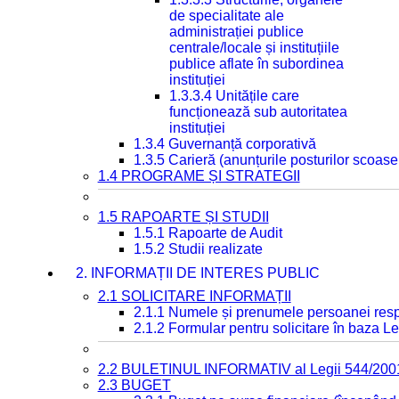
de specialitate ale
administrației publice
centrale/locale și instituțiile
publice aflate în subordinea
instituției
1.3.3.4 Unitățile care
funcționează sub autoritatea
instituției
1.3.4 Guvernanță corporativă
1.3.5 Carieră (anunțurile posturilor scoase
1.4 PROGRAME ȘI STRATEGII
1.5 RAPOARTE ȘI STUDII
1.5.1 Rapoarte de Audit
1.5.2 Studii realizate
2. INFORMAȚII DE INTERES PUBLIC
2.1 SOLICITARE INFORMAȚII
2.1.1 Numele și prenumele persoanei resp
2.1.2 Formular pentru solicitare în baza Le
2.2 BULETINUL INFORMATIV al Legii 544/200
2.3 BUGET