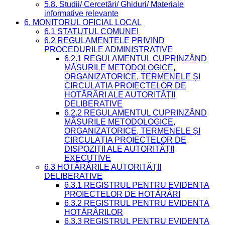
5.8. Studii/ Cercetări/ Ghiduri/ Materiale
informative relevante
6. MONITORUL OFICIAL LOCAL
6.1 STATUTUL COMUNEI
6.2 REGULAMENTELE PRIVIND
PROCEDURILE ADMINISTRATIVE
6.2.1 REGULAMENTUL CUPRINZÂND
MĂSURILE METODOLOGICE,
ORGANIZATORICE, TERMENELE ȘI
CIRCULAȚIA PROIECTELOR DE
HOTĂRÂRI ALE AUTORITĂȚII
DELIBERATIVE
6.2.2 REGULAMENTUL CUPRINZÂND
MĂSURILE METODOLOGICE,
ORGANIZATORICE, TERMENELE ȘI
CIRCULAȚIA PROIECTELOR DE
DISPOZIȚII ALE AUTORITĂȚII
EXECUTIVE
6.3 HOTĂRÂRILE AUTORITĂȚII
DELIBERATIVE
6.3.1 REGISTRUL PENTRU EVIDENȚA
PROIECTELOR DE HOTĂRÂRI
6.3.2 REGISTRUL PENTRU EVIDENȚA
HOTĂRÂRILOR
6.3.3 REGISTRUL PENTRU EVIDENȚA