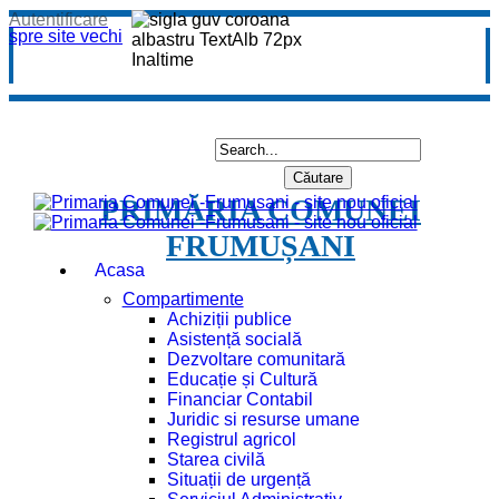
Autentificare
spre site vechi
PRIMĂRIA COMUNEI
FRUMUȘANI
Acasa
Compartimente
Achiziții publice
Asistență socială
Dezvoltare comunitară
Educație și Cultură
Financiar Contabil
Juridic si resurse umane
Registrul agricol
Starea civilă
Situații de urgență