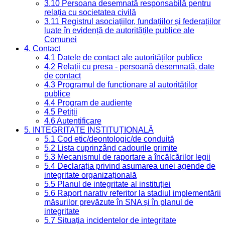
3.10 Persoana desemnată responsabilă pentru
relația cu societatea civilă
3.11 Registrul asociațiilor, fundațiilor și federațiilor
luate în evidență de autoritățile publice ale
Comunei
4. Contact
4.1 Datele de contact ale autorităților publice
4.2 Relații cu presa - persoană desemnată, date
de contact
4.3 Programul de funcționare al autorităților
publice
4.4 Program de audiențe
4.5 Petiții
4.6 Autentificare
5. INTEGRITATE INSTITUȚIONALĂ
5.1 Cod etic/deontologic/de conduită
5.2 Lista cuprinzând cadourile primite
5.3 Mecanismul de raportare a încălcărilor legii
5.4 Declarația privind asumarea unei agende de
integritate organizațională
5.5 Planul de integritate al instituției
5.6 Raport narativ referitor la stadiul implementării
măsurilor prevăzute în SNA și în planul de
integritate
5.7 Situația incidentelor de integritate