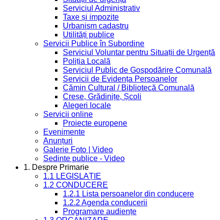
Serviciul Administrativ
Taxe și impozite
Urbanism cadastru
Utilități publice
Servicii Publice în Subordine
Serviciul Voluntar pentru Situații de Urgență
Poliția Locală
Serviciul Public de Gospodărire Comunală
Servicii de Evidența Persoanelor
Cămin Cultural / Bibliotecă Comunală
Creșe, Grădinițe, Școli
Alegeri locale
Servicii online
Proiecte europene
Evenimente
Anunțuri
Galerie Foto | Video
Sedinte publice - Video
1. Despre Primarie
1.1 LEGISLAȚIE
1.2 CONDUCERE
1.2.1 Lista persoanelor din conducere
1.2.2 Agenda conducerii
Programare audiențe