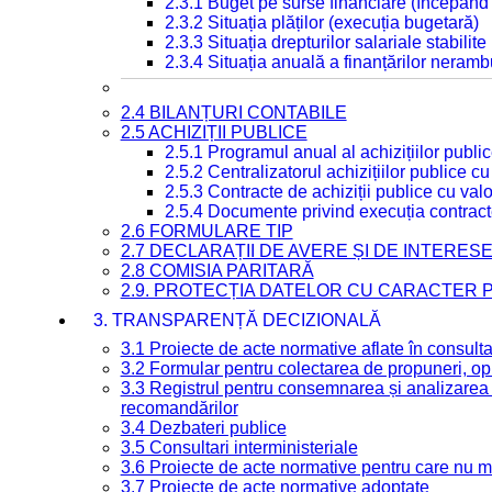
2.3.1 Buget pe surse financiare (începând
2.3.2 Situația plăților (execuția bugetară)
2.3.3 Situația drepturilor salariale stabilit
2.3.4 Situația anuală a finanțărilor neramb
2.4 BILANȚURI CONTABILE
2.5 ACHIZIȚII PUBLICE
2.5.1 Programul anual al achizițiilor publi
2.5.2 Centralizatorul achizițiilor publice 
2.5.3 Contracte de achiziții publice cu va
2.5.4 Documente privind execuția contract
2.6 FORMULARE TIP
2.7 DECLARAȚII DE AVERE ȘI DE INTERES
2.8 COMISIA PARITARĂ
2.9. PROTECȚIA DATELOR CU CARACTER
3. TRANSPARENȚĂ DECIZIONALĂ
3.1 Proiecte de acte normative aflate în consult
3.2 Formular pentru colectarea de propuneri, opi
3.3 Registrul pentru consemnarea și analizarea p
recomandărilor
3.4 Dezbateri publice
3.5 Consultari interministeriale
3.6 Proiecte de acte normative pentru care nu ma
3.7 Proiecte de acte normative adoptate