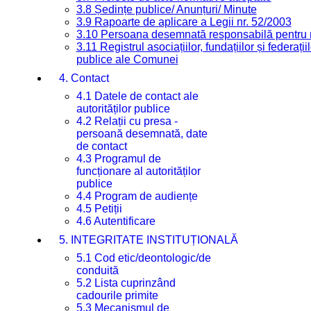
3.8 Ședințe publice/ Anunțuri/ Minute
3.9 Rapoarte de aplicare a Legii nr. 52/2003
3.10 Persoana desemnată responsabilă pentru re
3.11 Registrul asociațiilor, fundațiilor și federații
publice ale Comunei
4. Contact
4.1 Datele de contact ale
autorităților publice
4.2 Relații cu presa -
persoană desemnată, date
de contact
4.3 Programul de
funcționare al autorităților
publice
4.4 Program de audiențe
4.5 Petiții
4.6 Autentificare
5. INTEGRITATE INSTITUȚIONALĂ
5.1 Cod etic/deontologic/de
conduită
5.2 Lista cuprinzând
cadourile primite
5.3 Mecanismul de