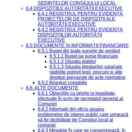
ȘEDINȚELOR CONSILIULUI LOCAL
6.4 DISPOZIȚIILE AUTORITĂȚII EXECUTIVE
6.4.1 REGISTRUL PENTRU EVIDENȚA
PROIECTELOR DE DISPOZIȚII ALE
AUTORITĂȚII EXECUTIVE
6.4.2 REGISTRUL PENTRU EVIDENȚA
DISPOZIȚIILOR AUTORITĂȚII
EXECUTIVE
6.5 DOCUMENTE ȘI INFORMAȚII FINANCIARE
6.5.1 Buget din toate sursele de venituri
6.5.1.1 Buget pe surse financiare
6.5.1.2 Situatia platilor
6.5.1.3 Situatia drepturilor salariale
stabilite potrivit legii, precum si alte
drepturi prevazute de acte normative
6.5.2 Bilanturi contabile
6.6. ALTE DOCUMENTE
6.6.1 Obiecțiile cu privire la legalitate,
efectuate în scris de secretarul general al
Comunei
6.6.2 Informații din oficiu asupra
problemelor de interes public care urmează
să fie dezbătute de Consiliul local al
comunei
6.6.3 Minutele în care se consemnează, în