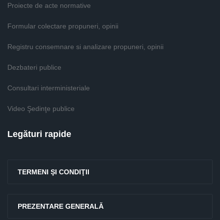
Proiecte de acte normative
Formular colectare propuneri, opinii
Registru consemnare si analizare propuneri, opinii
Dezbateri publice
Consultari interministeriale
Video Şedinţe publice
Legături rapide
TERMENI ŞI CONDIŢII
PREZENTARE GENERALĂ