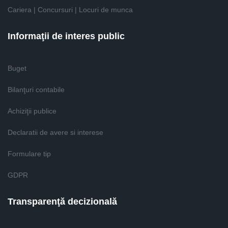
Cariera | Concursuri | Locuri de munca
Informaţii de interes public
Buget
Bilanţuri contabile
Achiziţii publice
Declaratii de avere si interese
Formulare tip
GDPR
Transparenţă decizională