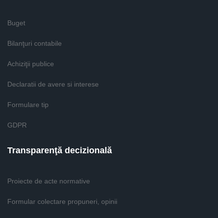
Buget
Bilanţuri contabile
Achiziţii publice
Declaratii de avere si interese
Formulare tip
GDPR
Transparenţă decizională
Proiecte de acte normative
Formular colectare propuneri, opinii