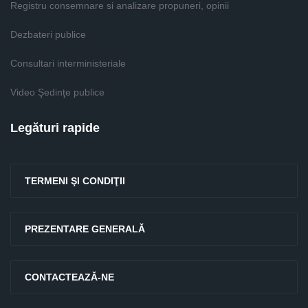
Registru consemnare si analizare propuneri, opinii
Dezbateri publice
Consultari interministeriale
Video Şedinţe publice
Legături rapide
TERMENI ŞI CONDIŢII
PREZENTARE GENERALĂ
CONTACTEAZĂ-NE