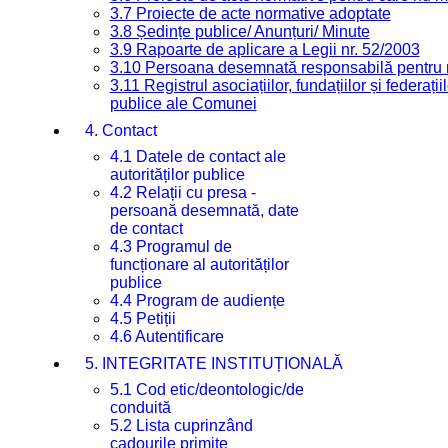
3.7 Proiecte de acte normative adoptate
3.8 Ședințe publice/ Anunțuri/ Minute
3.9 Rapoarte de aplicare a Legii nr. 52/2003
3.10 Persoana desemnată responsabilă pentru re
3.11 Registrul asociațiilor, fundațiilor și federații
publice ale Comunei
4. Contact
4.1 Datele de contact ale
autorităților publice
4.2 Relații cu presa -
persoană desemnată, date
de contact
4.3 Programul de
funcționare al autorităților
publice
4.4 Program de audiențe
4.5 Petiții
4.6 Autentificare
5. INTEGRITATE INSTITUȚIONALĂ
5.1 Cod etic/deontologic/de
conduită
5.2 Lista cuprinzând
cadourile primite