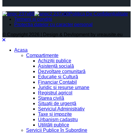
Politica De Confidențialitate
Termeni și condiții
Protectia datelor cu caracter personal
© Copyright 2026 | Design & Devlopment by vreausite.eu
Acasa
Compartimente
Achiziții publice
Asistență socială
Dezvoltare comunitară
Educație și Cultură
Financiar Contabil
Juridic si resurse umane
Registrul agricol
Starea civilă
Situații de urgență
Serviciul Administrativ
Taxe și impozite
Urbanism cadastru
Utilități publice
Servicii Publice în Subordine