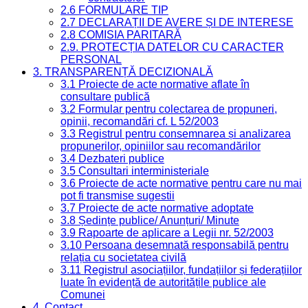
2.6 FORMULARE TIP
2.7 DECLARAȚII DE AVERE ȘI DE INTERESE
2.8 COMISIA PARITARĂ
2.9. PROTECȚIA DATELOR CU CARACTER
PERSONAL
3. TRANSPARENȚĂ DECIZIONALĂ
3.1 Proiecte de acte normative aflate în
consultare publică
3.2 Formular pentru colectarea de propuneri,
opinii, recomandări cf. L 52/2003
3.3 Registrul pentru consemnarea și analizarea
propunerilor, opiniilor sau recomandărilor
3.4 Dezbateri publice
3.5 Consultari interministeriale
3.6 Proiecte de acte normative pentru care nu mai
pot fi transmise sugestii
3.7 Proiecte de acte normative adoptate
3.8 Ședințe publice/ Anunțuri/ Minute
3.9 Rapoarte de aplicare a Legii nr. 52/2003
3.10 Persoana desemnată responsabilă pentru
relația cu societatea civilă
3.11 Registrul asociațiilor, fundațiilor și federațiilor
luate în evidență de autoritățile publice ale
Comunei
4. Contact