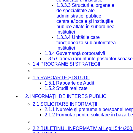
1.3.3.3 Structurile, organele
de specialitate ale
administrației publice
centrale/locale și instituțiile
publice aflate în subordinea
instituției
1.3.3.4 Unitățile care
funcționează sub autoritatea
instituției
1.3.4 Guvernanță corporativă
1.3.5 Carieră (anunțurile posturilor scoase
1.4 PROGRAME ȘI STRATEGII
1.5 RAPOARTE ȘI STUDII
1.5.1 Rapoarte de Audit
1.5.2 Studii realizate
2. INFORMAȚII DE INTERES PUBLIC
2.1 SOLICITARE INFORMAȚII
2.1.1 Numele și prenumele persoanei resp
2.1.2 Formular pentru solicitare în baza Le
2.2 BULETINUL INFORMATIV al Legii 544/200