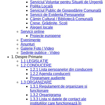
Serviciul Voluntar pentru Situații de Urgență
Poliția Locală
Serviciul Public de Gospodărire Comunală
Servicii de Evidența Persoanelor
Cămin Cultural / Bibliotecă Comunală
Creșe, Grădinițe, Școli
Alegeri locale
Servicii online
Proiecte europene
Evenimente
Anunțuri
Galerie Foto | Video
Sedinte publice - Video
1. Despre Primarie
1.1 LEGISLAȚIE
1.2 CONDUCERE
1.2.1 Lista persoanelor din conducere
1.2.2 Agenda conducerii
Programare audiențe
1.3 ORGANIZARE
1.3.1 Regulament de organizare și
funcționare
1.3.2 Organigrama
1.3.3 Lista și datele de contact ale
instituțiilor care funcționează în