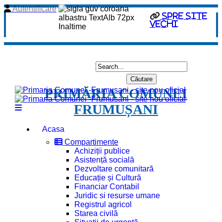
Autentificare
spre site
vechi
PRIMĂRIA COMUNEI
FRUMUȘANI
Acasa
Compartimente
Achiziții publice
Asistență socială
Dezvoltare comunitară
Educație și Cultură
Financiar Contabil
Juridic si resurse umane
Registrul agricol
Starea civilă