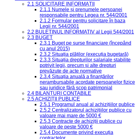
2.1 SOLICITARE INFORMAȚII
2.1.1 Numele și prenumele persoanei
responsabile pentru Legea nr. 544/2001
2.1.2 Formular pentru solicitare în baza
Legii nr. 544/2001
2.2 BULETINUL INFORMATIV al Legii 544/2001
2.3 BUGET
2.3.1 Buget pe surse financiare (începând
cu anul 2015)
2.3.2 Situația plăților (execuția bugetară)
2.3.3 Situația drepturilor salariale stabilite
potrivit legii, precum și alte drepturi
prevăzute de acte normative
2.3.4 Situația anuală a finanțărilor
nerambursabile acordate persoanelor fizice
sau juridice fără scop patrimonial
2.4 BILANȚURI CONTABILE
2.5 ACHIZIȚII PUBLICE
2.5.1 Programul anual al achizițiilor publice
2.5.2 Centralizatorul achizițiilor publice cu
valoare mai mare de 5000 €
2.5.3 Contracte de achiziții publice cu
valoare de peste 5000 €
2.5.4 Documente privind execuția
contractelor