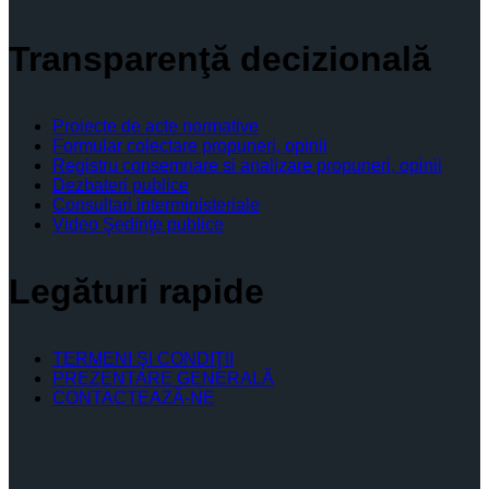
Transparenţă decizională
Proiecte de acte normative
Formular colectare propuneri, opinii
Registru consemnare si analizare propuneri, opinii
Dezbateri publice
Consultari interministeriale
Video Şedinţe publice
Legături rapide
TERMENI ŞI CONDIŢII
PREZENTARE GENERALĂ
CONTACTEAZĂ-NE