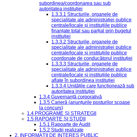
subordinea/coordonarea sau sub
autoritatea instituției
1.3.3.1 Structurile, organele de
specialitate ale administrației publice
centrale/locale și instituțiile publice
finanțate total sau parțial prin bugetul
instituției
1.3.3.2 Structurile, organele de
specialitate ale administrației publice
centrale/locale și instituțiile publice
coordonate de conducătorul instituției
1.3.3.3 Structurile, organele de
specialitate ale administrației publice
centrale/locale și instituțiile publice
aflate în subordinea instituției
1.3.3.4 Unitățile care funcționează sub
autoritatea instituției
1.3.4 Guvernanță corporativă
1.3.5 Carieră (anunțurile posturilor scoase
la concurs)
1.4 PROGRAME ȘI STRATEGII
1.5 RAPOARTE ȘI STUDII
1.5.1 Rapoarte de Audit
1.5.2 Studii realizate
2. INFORMAȚII DE INTERES PUBLIC