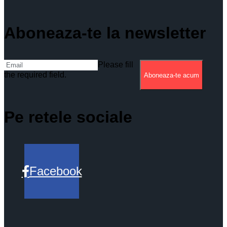
Aboneaza-te la newsletter
Please fill
the required field.
Aboneaza-te acum
Pe retele sociale
Facebook