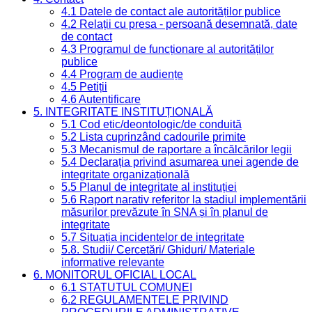
4.1 Datele de contact ale autorităților publice
4.2 Relații cu presa - persoană desemnată, date
de contact
4.3 Programul de funcționare al autorităților
publice
4.4 Program de audiențe
4.5 Petiții
4.6 Autentificare
5. INTEGRITATE INSTITUȚIONALĂ
5.1 Cod etic/deontologic/de conduită
5.2 Lista cuprinzând cadourile primite
5.3 Mecanismul de raportare a încălcărilor legii
5.4 Declarația privind asumarea unei agende de
integritate organizațională
5.5 Planul de integritate al instituției
5.6 Raport narativ referitor la stadiul implementării
măsurilor prevăzute în SNA și în planul de
integritate
5.7 Situația incidentelor de integritate
5.8. Studii/ Cercetări/ Ghiduri/ Materiale
informative relevante
6. MONITORUL OFICIAL LOCAL
6.1 STATUTUL COMUNEI
6.2 REGULAMENTELE PRIVIND