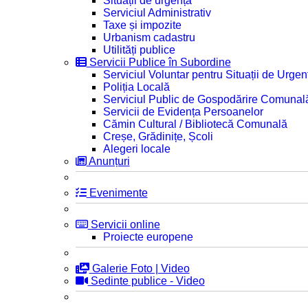
Situații de urgență
Serviciul Administrativ
Taxe și impozite
Urbanism cadastru
Utilități publice
Servicii Publice în Subordine
Serviciul Voluntar pentru Situații de Urgen
Poliția Locală
Serviciul Public de Gospodărire Comunal
Servicii de Evidența Persoanelor
Cămin Cultural / Bibliotecă Comunală
Creșe, Grădinițe, Școli
Alegeri locale
Anunțuri
Evenimente
Servicii online
Proiecte europene
Galerie Foto | Video
Sedinte publice - Video