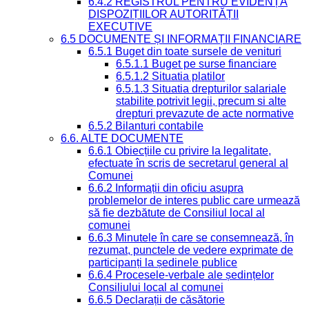
6.4.2 REGISTRUL PENTRU EVIDENȚA
DISPOZIȚIILOR AUTORITĂȚII
EXECUTIVE
6.5 DOCUMENTE ȘI INFORMAȚII FINANCIARE
6.5.1 Buget din toate sursele de venituri
6.5.1.1 Buget pe surse financiare
6.5.1.2 Situatia platilor
6.5.1.3 Situatia drepturilor salariale
stabilite potrivit legii, precum si alte
drepturi prevazute de acte normative
6.5.2 Bilanturi contabile
6.6. ALTE DOCUMENTE
6.6.1 Obiecțiile cu privire la legalitate,
efectuate în scris de secretarul general al
Comunei
6.6.2 Informații din oficiu asupra
problemelor de interes public care urmează
să fie dezbătute de Consiliul local al
comunei
6.6.3 Minutele în care se consemnează, în
rezumat, punctele de vedere exprimate de
participanți la ședinele publice
6.6.4 Procesele-verbale ale ședințelor
Consiliului local al comunei
6.6.5 Declarații de căsătorie