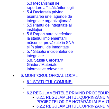
5.3 Mecanismul de
raportare a încălcărilor legii
5.4 Declarația privind
asumarea unei agende de
integritate organizațională
5.5 Planul de integritate al
instituției
5.6 Raport narativ referitor
la stadiul implementării
măsurilor prevăzute în SNA
și în planul de integritate
5.7 Situația incidentelor de
integritate
5.8. Studii/ Cercetări/
Ghiduri/ Materiale
informative relevante
6. MONITORUL OFICIAL LOCAL
6.1 STATUTUL COMUNEI
6.2 REGULAMENTELE PRIVIND PROCEDURI
6.2.1 REGULAMENTUL CUPRINZÂND M
PROIECTELOR DE HOTĂRÂRI ALE AUT
6.2.2 REGULAMENTUL CUPRINZÂND M