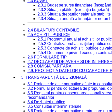
2.3 BUGET
2.3.1 Buget pe surse financiare (începând
2.3.2 Situația plăților (execuția bugetară)
2.3.3 Situația drepturilor salariale stabilit
2.3.4 Situația anuală a finanțărilor neramb
2.4 BILANȚURI CONTABILE
2.5 ACHIZIȚII PUBLICE
2.5.1 Programul anual al achizițiilor publi
2.5.2 Centralizatorul achizițiilor publice 
2.5.3 Contracte de achiziții publice cu va
2.5.4 Documente privind execuția contract
2.6 FORMULARE TIP
2.7 DECLARAȚII DE AVERE ȘI DE INTERES
2.8 COMISIA PARITARĂ
2.9. PROTECȚIA DATELOR CU CARACTER
3. TRANSPARENȚĂ DECIZIONALĂ
3.1 Proiecte de acte normative aflate în consult
3.2 Formular pentru colectarea de propuneri, opi
3.3 Registrul pentru consemnarea și analizarea p
recomandărilor
3.4 Dezbateri publice
3.5 Consultari interministeriale
3.6 Proiecte de acte normative pentru care nu ma