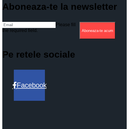
Aboneaza-te la newsletter
Please fill
the required field.
Aboneaza-te acum
Pe retele sociale
Facebook