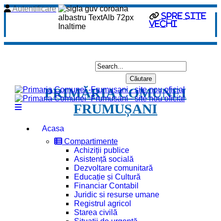
Autentificare
spre site
vechi
PRIMĂRIA COMUNEI
FRUMUȘANI
Acasa
Compartimente
Achiziții publice
Asistență socială
Dezvoltare comunitară
Educație și Cultură
Financiar Contabil
Juridic si resurse umane
Registrul agricol
Starea civilă