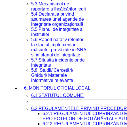
5.3 Mecanismul de
raportare a încălcărilor legii
5.4 Declarația privind
asumarea unei agende de
integritate organizațională
5.5 Planul de integritate al
instituției
5.6 Raport narativ referitor
la stadiul implementării
măsurilor prevăzute în SNA
și în planul de integritate
5.7 Situația incidentelor de
integritate
5.8. Studii/ Cercetări/
Ghiduri/ Materiale
informative relevante
6. MONITORUL OFICIAL LOCAL
6.1 STATUTUL COMUNEI
6.2 REGULAMENTELE PRIVIND PROCEDURI
6.2.1 REGULAMENTUL CUPRINZÂND M
PROIECTELOR DE HOTĂRÂRI ALE AUT
6.2.2 REGULAMENTUL CUPRINZÂND M