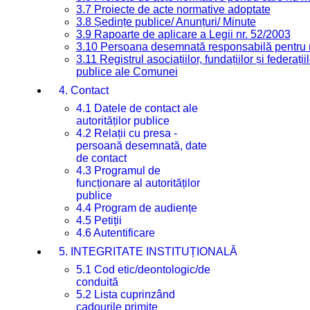
3.7 Proiecte de acte normative adoptate
3.8 Ședințe publice/ Anunțuri/ Minute
3.9 Rapoarte de aplicare a Legii nr. 52/2003
3.10 Persoana desemnată responsabilă pentru re
3.11 Registrul asociațiilor, fundațiilor și federații
publice ale Comunei
4. Contact
4.1 Datele de contact ale
autorităților publice
4.2 Relații cu presa -
persoană desemnată, date
de contact
4.3 Programul de
funcționare al autorităților
publice
4.4 Program de audiențe
4.5 Petiții
4.6 Autentificare
5. INTEGRITATE INSTITUȚIONALĂ
5.1 Cod etic/deontologic/de
conduită
5.2 Lista cuprinzând
cadourile primite