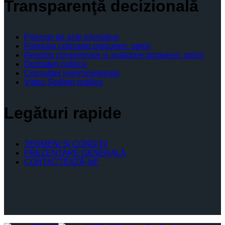
Transparenţă decizională
Proiecte de acte normative
Formular colectare propuneri, opinii
Registru consemnare si analizare propuneri, opinii
Dezbateri publice
Consultari interministeriale
Video Şedinţe publice
Legături rapide
TERMENI ŞI CONDIŢII
PREZENTARE GENERALĂ
CONTACTEAZĂ-NE