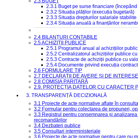
2.3 BUGET
2.3.1 Buget pe surse financiare (începând
2.3.2 Situația plăților (execuția bugetară)
2.3.3 Situația drepturilor salariale stabilit
2.3.4 Situația anuală a finanțărilor neramb
2.4 BILANȚURI CONTABILE
2.5 ACHIZIȚII PUBLICE
2.5.1 Programul anual al achizițiilor publi
2.5.2 Centralizatorul achizițiilor publice 
2.5.3 Contracte de achiziții publice cu va
2.5.4 Documente privind execuția contract
2.6 FORMULARE TIP
2.7 DECLARAȚII DE AVERE ȘI DE INTERES
2.8 COMISIA PARITARĂ
2.9. PROTECȚIA DATELOR CU CARACTER
3. TRANSPARENȚĂ DECIZIONALĂ
3.1 Proiecte de acte normative aflate în consult
3.2 Formular pentru colectarea de propuneri, opi
3.3 Registrul pentru consemnarea și analizarea p
recomandărilor
3.4 Dezbateri publice
3.5 Consultari interministeriale
3.6 Proiecte de acte normative pentru care nu ma