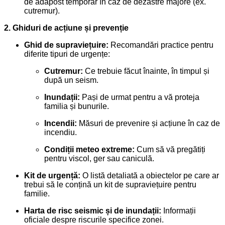
de adăpost temporar în caz de dezastre majore (ex.
cutremur).
2. Ghiduri de acțiune și prevenție
Ghid de supraviețuire:
Recomandări practice pentru
diferite tipuri de urgențe:
Cutremur:
Ce trebuie făcut înainte, în timpul și
după un seism.
Inundații:
Pași de urmat pentru a vă proteja
familia și bunurile.
Incendii:
Măsuri de prevenire și acțiune în caz de
incendiu.
Condiții meteo extreme:
Cum să vă pregătiți
pentru viscol, ger sau caniculă.
Kit de urgență:
O listă detaliată a obiectelor pe care ar
trebui să le conțină un kit de supraviețuire pentru
familie.
Harta de risc seismic și de inundații:
Informații
oficiale despre riscurile specifice zonei.