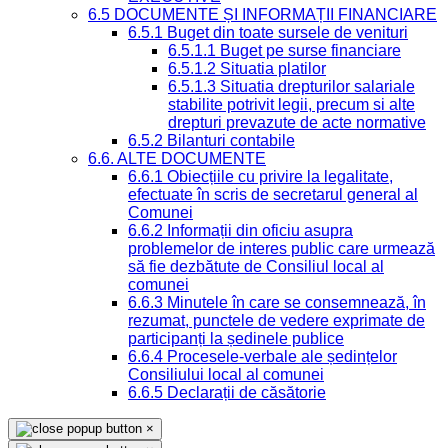
6.5 DOCUMENTE ȘI INFORMAȚII FINANCIARE
6.5.1 Buget din toate sursele de venituri
6.5.1.1 Buget pe surse financiare
6.5.1.2 Situatia platilor
6.5.1.3 Situatia drepturilor salariale
stabilite potrivit legii, precum si alte
drepturi prevazute de acte normative
6.5.2 Bilanturi contabile
6.6. ALTE DOCUMENTE
6.6.1 Obiecțiile cu privire la legalitate,
efectuate în scris de secretarul general al
Comunei
6.6.2 Informații din oficiu asupra
problemelor de interes public care urmează
să fie dezbătute de Consiliul local al
comunei
6.6.3 Minutele în care se consemnează, în
rezumat, punctele de vedere exprimate de
participanți la ședinele publice
6.6.4 Procesele-verbale ale ședințelor
Consiliului local al comunei
6.6.5 Declarații de căsătorie
×