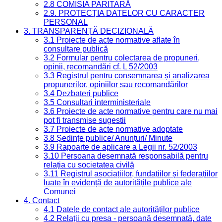
2.8 COMISIA PARITARĂ
2.9. PROTECȚIA DATELOR CU CARACTER
PERSONAL
3. TRANSPARENȚĂ DECIZIONALĂ
3.1 Proiecte de acte normative aflate în
consultare publică
3.2 Formular pentru colectarea de propuneri,
opinii, recomandări cf. L 52/2003
3.3 Registrul pentru consemnarea și analizarea
propunerilor, opiniilor sau recomandărilor
3.4 Dezbateri publice
3.5 Consultari interministeriale
3.6 Proiecte de acte normative pentru care nu mai
pot fi transmise sugestii
3.7 Proiecte de acte normative adoptate
3.8 Ședințe publice/ Anunțuri/ Minute
3.9 Rapoarte de aplicare a Legii nr. 52/2003
3.10 Persoana desemnată responsabilă pentru
relația cu societatea civilă
3.11 Registrul asociațiilor, fundațiilor și federațiilor
luate în evidență de autoritățile publice ale
Comunei
4. Contact
4.1 Datele de contact ale autorităților publice
4.2 Relații cu presa - persoană desemnată, date