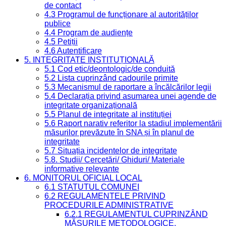
de contact
4.3 Programul de funcționare al autorităților
publice
4.4 Program de audiențe
4.5 Petiții
4.6 Autentificare
5. INTEGRITATE INSTITUȚIONALĂ
5.1 Cod etic/deontologic/de conduită
5.2 Lista cuprinzând cadourile primite
5.3 Mecanismul de raportare a încălcărilor legii
5.4 Declarația privind asumarea unei agende de
integritate organizațională
5.5 Planul de integritate al instituției
5.6 Raport narativ referitor la stadiul implementării
măsurilor prevăzute în SNA și în planul de
integritate
5.7 Situația incidentelor de integritate
5.8. Studii/ Cercetări/ Ghiduri/ Materiale
informative relevante
6. MONITORUL OFICIAL LOCAL
6.1 STATUTUL COMUNEI
6.2 REGULAMENTELE PRIVIND
PROCEDURILE ADMINISTRATIVE
6.2.1 REGULAMENTUL CUPRINZÂND
MĂSURILE METODOLOGICE,