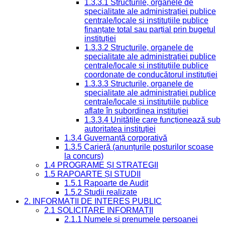
1.3.3.1 Structurile, organele de
specialitate ale administrației publice
centrale/locale și instituțiile publice
finanțate total sau parțial prin bugetul
instituției
1.3.3.2 Structurile, organele de
specialitate ale administrației publice
centrale/locale și instituțiile publice
coordonate de conducătorul instituției
1.3.3.3 Structurile, organele de
specialitate ale administrației publice
centrale/locale și instituțiile publice
aflate în subordinea instituției
1.3.3.4 Unitățile care funcționează sub
autoritatea instituției
1.3.4 Guvernanță corporativă
1.3.5 Carieră (anunțurile posturilor scoase
la concurs)
1.4 PROGRAME ȘI STRATEGII
1.5 RAPOARTE ȘI STUDII
1.5.1 Rapoarte de Audit
1.5.2 Studii realizate
2. INFORMAȚII DE INTERES PUBLIC
2.1 SOLICITARE INFORMAȚII
2.1.1 Numele și prenumele persoanei