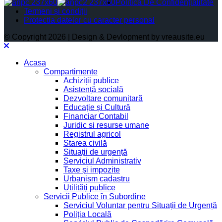
Politica De Confidențialitate
Termeni și condiții
Protectia datelor cu caracter personal
© Copyright 2026 | Design & Devlopment by vreausite.eu
Acasa
Compartimente
Achiziții publice
Asistență socială
Dezvoltare comunitară
Educație și Cultură
Financiar Contabil
Juridic si resurse umane
Registrul agricol
Starea civilă
Situații de urgență
Serviciul Administrativ
Taxe și impozite
Urbanism cadastru
Utilități publice
Servicii Publice în Subordine
Serviciul Voluntar pentru Situații de Urgență
Poliția Locală