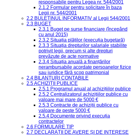
responsabile pentru Legea nr. 544/2001
2.1.2 Formular pentru solicitare în baza
Legii nr. 544/2001
2.2 BULETINUL INFORMATIV al Legii 544/2001
2.3 BUGET
2.3.1 Buget pe surse financiare (începând
cu anul 2015)
2.3.2 Situația plăților (execuția bugetară)
2.3.3 Situația drepturilor salariale stabilite
potrivit legii, precum și alte drepturi
prevăzute de acte normative
2.3.4 Situația anuală a finanțărilor
nerambursabile acordate persoanelor fizice
sau juridice fără scop patrimonial
2.4 BILANȚURI CONTABILE
2.5 ACHIZIȚII PUBLICE
2.5.1 Programul anual al achizițiilor publice
2.5.2 Centralizatorul achizițiilor publice cu
valoare mai mare de 5000 €
2.5.3 Contracte de achiziții publice cu
valoare de peste 5000 €
2.5.4 Documente privind execuția
contractelor
2.6 FORMULARE TIP
2.7 DECLARAȚII DE AVERE ȘI DE INTERESE