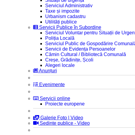
Situații de urgență
Serviciul Administrativ
Taxe și impozite
Urbanism cadastru
Utilități publice
Servicii Publice în Subordine
Serviciul Voluntar pentru Situații de Urgen
Poliția Locală
Serviciul Public de Gospodărire Comunal
Servicii de Evidența Persoanelor
Cămin Cultural / Bibliotecă Comunală
Creșe, Grădinițe, Școli
Alegeri locale
Anunțuri
Evenimente
Servicii online
Proiecte europene
Galerie Foto | Video
Sedinte publice - Video