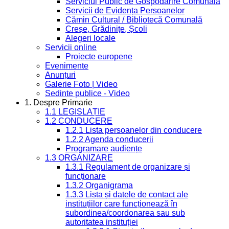
Serviciul Public de Gospodărire Comunală
Servicii de Evidența Persoanelor
Cămin Cultural / Bibliotecă Comunală
Creșe, Grădinițe, Școli
Alegeri locale
Servicii online
Proiecte europene
Evenimente
Anunțuri
Galerie Foto | Video
Sedinte publice - Video
1. Despre Primarie
1.1 LEGISLAȚIE
1.2 CONDUCERE
1.2.1 Lista persoanelor din conducere
1.2.2 Agenda conducerii
Programare audiențe
1.3 ORGANIZARE
1.3.1 Regulament de organizare și
funcționare
1.3.2 Organigrama
1.3.3 Lista și datele de contact ale
instituțiilor care funcționează în
subordinea/coordonarea sau sub
autoritatea instituției