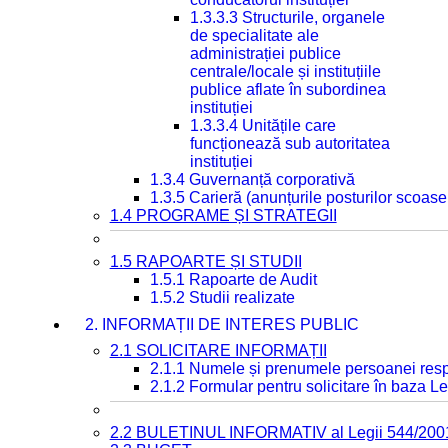
1.3.3.3 Structurile, organele
de specialitate ale
administrației publice
centrale/locale și instituțiile
publice aflate în subordinea
instituției
1.3.3.4 Unitățile care
funcționează sub autoritatea
instituției
1.3.4 Guvernanță corporativă
1.3.5 Carieră (anunțurile posturilor scoase
1.4 PROGRAME ȘI STRATEGII
1.5 RAPOARTE ȘI STUDII
1.5.1 Rapoarte de Audit
1.5.2 Studii realizate
2. INFORMAȚII DE INTERES PUBLIC
2.1 SOLICITARE INFORMAȚII
2.1.1 Numele și prenumele persoanei resp
2.1.2 Formular pentru solicitare în baza Le
2.2 BULETINUL INFORMATIV al Legii 544/200