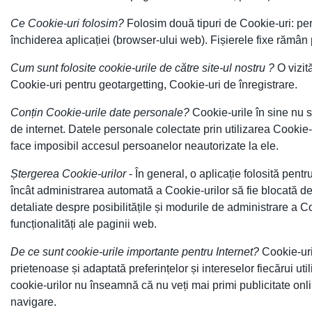
Ce Cookie-uri folosim?
Folosim două tipuri de Cookie-uri: per
închiderea aplicației (browser-ului web). Fișierele fixe rămân 
Cum sunt folosite cookie-urile de către site-ul nostru ?
O vizit
Cookie-uri pentru geotargetting, Cookie-uri de înregistrare.
Conțin Cookie-urile date personale?
Cookie-urile în sine nu so
de internet. Datele personale colectate prin utilizarea Cookie-ur
face imposibil accesul persoanelor neautorizate la ele.
Ștergerea Cookie-urilor
- În general, o aplicație folosită pent
încât administrarea automată a Cookie-urilor să fie blocată de 
detaliate despre posibilitățile și modurile de administrare a Co
funcționalități ale paginii web.
De ce sunt cookie-urile importante pentru Internet?
Cookie-uri
prietenoase și adaptată preferințelor și intereselor fiecărui u
cookie-urilor nu înseamnă că nu veți mai primi publicitate onl
navigare.