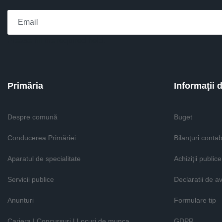
Please fill the required field.
Primăria
Informaţii 
Despre comună
Buget
Conducerea Primăriei
Bilanţuri contab
Aparatul de specialitate
Achiziţii publice
Servicii publice
Declaratii de a
Anunturi
Formulare tip
Cariera | Concursuri | Locuri de munca
GDPR