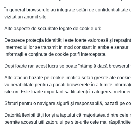
În general browserele au integrate setări de confidențialitate 
vizitat un anumit site.
Alte aspecte de securitate legate de cookie-uri:
Deoarece protecția identității este foarte valoroasă și repraţin
intermediul lor se transmit în mod constant în ambele sensuri 
informațiile conținute de cookie pot fi interceptate.
Deși foarte rar, acest lucru se poate întâmplă dacă browserul 
Alte atacuri bazate pe cookie implică setări greșite ale cookie
vulnerabilitate pentru a păcăli browserele în a trimite informa
site-uri. Este foarte important să fiți atenți în alegerea metodei
Sfaturi pentru o navigare sigură și responsabilă, bazată pe c
Datorită flexibilității lor și a faptului că majoritatea dintre c
permite accesul utilizatorului pe site-urile cele mai răspândite