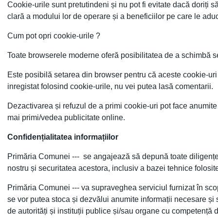
Cookie-urile sunt pretutindeni și nu pot fi evitate dacă doriți
clară a modului lor de operare și a beneficiilor pe care le adu
Cum pot opri cookie-urile ?
Toate browserele moderne oferă posibilitatea de a schimbă set
Este posibilă setarea din browser pentru că aceste cookie-uri
inregistat folosind cookie-urile, nu vei putea lasă comentarii.
Dezactivarea și refuzul de a primi cookie-uri pot face anumite 
mai primi/vedea publicitate online.
Confidențialitatea informațiilor
Primăria Comunei --- se angajează să depună toate diligențele 
nostru și securitatea acestora, inclusiv a bazei tehnice folosit
Primăria Comunei --- va supraveghea serviciul furnizat în scopu
se vor putea stoca și dezvălui anumite informații necesare și su
de autorități și instituții publice și/sau organe cu competență