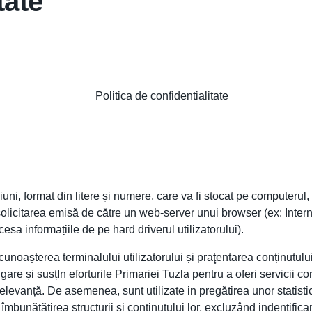
tate
uni, format din litere și numere, care va fi stocat pe computerul,
solicitarea emisă de către un web-server unui browser (ex: Intern
a informațiile de pe hard driverul utilizatorului).
cunoașterea terminalului utilizatorului și praţentarea conținutului 
re și susțIn eforturile Primariei Tuzla pentru a oferi servicii conf
 relevanță. De asemenea, sunt utilizate in pregătirea unor stati
bunătățirea structurii și conținutului lor, excluzând indentificar