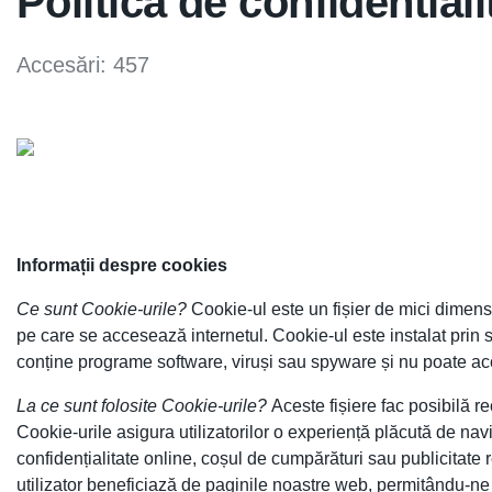
Politica de confidentiali
Accesări: 457
Informații despre cookies
Ce sunt Cookie-urile?
Cookie-ul este un fișier de mici dimensi
pe care se accesează internetul. Cookie-ul este instalat prin 
conține programe software, viruși sau spyware și nu poate acces
La ce sunt folosite Cookie-urile?
Aceste fișiere fac posibilă re
Cookie-urile asigura utilizatorilor o experiență plăcută de naviga
confidențialitate online, coșul de cumpărături sau publicitate
utilizator beneficiază de paginile noastre web, permițându-ne îm