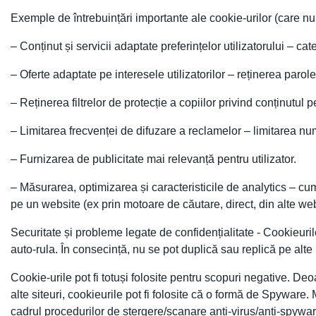
Exemple de întrebuințări importante ale cookie-urilor (care nu 
– Conținut și servicii adaptate preferințelor utilizatorului – cat
– Oferte adaptate pe interesele utilizatorilor – reținerea parole
– Reținerea filtrelor de protecție a copiilor privind conținutul 
– Limitarea frecvenței de difuzare a reclamelor – limitarea num
– Furnizarea de publicitate mai relevanță pentru utilizator.
– Măsurarea, optimizarea și caracteristicile de analytics – cum
pe un website (ex prin motoare de căutare, direct, din alte websi
Securitate și probleme legate de confidențialitate - Cookieurile
auto-rula. În consecință, nu se pot duplică sau replică pe alte 
Cookie-urile pot fi totuși folosite pentru scopuri negative. Deo
alte siteuri, cookieurile pot fi folosite că o formă de Spyware
cadrul procedurilor de ștergere/scanare anti-virus/anti-spywar