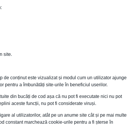
:
n site.
ip de conținut este vizualizat și modul cum un utilizator ajunge
r pentru a îmbunătăți site-urile în beneficiul userilor.
tuite din bucăți de cod așa că nu pot fi executate nici nu pot
ini aceste funcții, nu pot fi considerate viruși.
gare al utilizatorilor, atât pe un anume site cât și pe mai multe
mod constant marchează cookie-urile pentru a fi șterse în