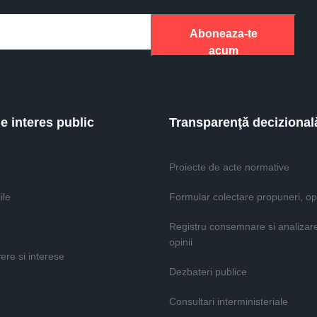
Aboneaza-te
acum
de interes public
Transparenţă decizional
Proiecte de acte normative
ile
Formular colectare propuneri, opi
Registru consemnare si analizar
opinii
vere si interese
Dezbateri publice
Consultari interministeriale