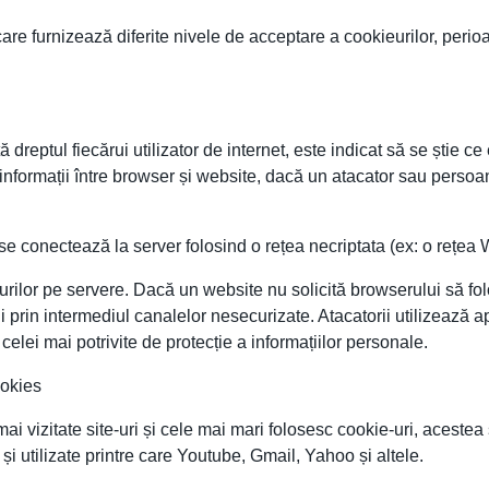
care furnizează diferite nivele de acceptare a cookieurilor, perio
tă dreptul fiecărui utilizator de internet, este indicat să se știe
informații între browser și website, dacă un atacator sau persoan
se conectează la server folosind o rețea necriptata (ex: o rețea 
urilor pe servere. Dacă un website nu solicită browserului să fol
ții prin intermediul canalelor nesecurizate. Atacatorii utilizează 
 celei mai potrivite de protecție a informațiilor personale.
ookies
ele mai vizitate site-uri și cele mai mari folosesc cookie-uri, aces
 și utilizate printre care Youtube, Gmail, Yahoo și altele.