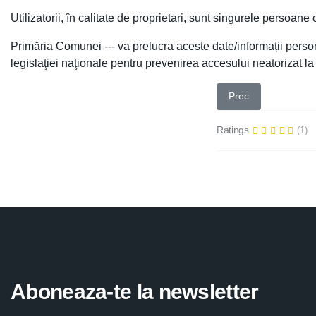
Utilizatorii, în calitate de proprietari, sunt singurele persoane 
Primăria Comunei --- va prelucra aceste date/informații perso
legislaţiei naţionale pentru prevenirea accesului neatorizat la
Articol precedent: L
Prec
Ratings
(1)
Aboneaza-te la newsletter