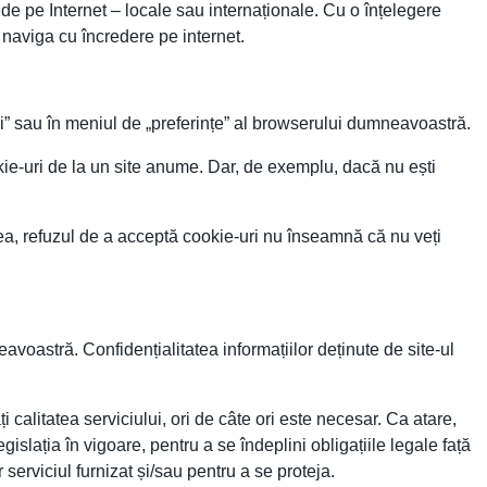
 de pe Internet – locale sau internaționale. Cu o înțelegere
i naviga cu încredere pe internet.
i” sau în meniul de „preferințe” al browserului dumneavoastră.
ie-uri de la un site anume. Dar, de exemplu, dacă nu ești
enea, refuzul de a acceptă cookie-uri nu înseamnă că nu veți
oastră. Confidențialitatea informațiilor deținute de site-ul
calitatea serviciului, ori de câte ori este necesar. Ca atare,
islația în vigoare, pentru a se îndeplini obligațiile legale față
serviciul furnizat și/sau pentru a se proteja.