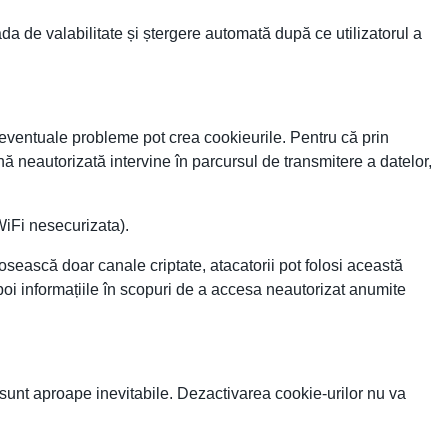
ada de valabilitate și ștergere automată după ce utilizatorul a
 ce eventuale probleme pot crea cookieurile. Pentru că prin
ă neautorizată intervine în parcursul de transmitere a datelor,
WiFi nesecurizata).
osească doar canale criptate, atacatorii pot folosi această
apoi informațiile în scopuri de a accesa neautorizat anumite
tea sunt aproape inevitabile. Dezactivarea cookie-urilor nu va