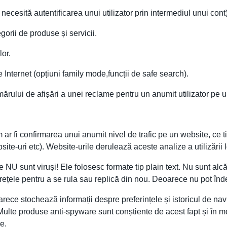
necesită autentificarea unui utilizator prin intermediul unui cont)
egorii de produse și servicii.
lor.
pe Internet (opțiuni family mode,funcții de safe search).
ărului de afișări a unei reclame pentru un anumit utilizator pe u
 ar fi confirmarea unui anumit nivel de trafic pe un website, ce t
te-uri etc). Website-urile derulează aceste analize a utilizării lo
 NU sunt viruși! Ele folosesc formate tip plain text. Nu sunt alcă
rețele pentru a se rula sau replică din nou. Deoarece nu pot îndepl
arece stochează informații despre preferințele și istoricul de navi
. Multe produse anti-spyware sunt conștiente de acest fapt și în 
e.