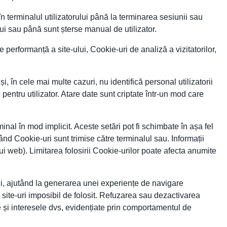
n terminalul utilizatorului până la terminarea sesiunii sau
lui sau până sunt șterse manual de utilizator.
 performanță a site-ului, Cookie-uri de analiză a vizitatorilor,
i, în cele mai multe cazuri, nu identifică personal utilizatorii
 pentru utilizator. Atare date sunt criptate într-un mod care
nal în mod implicit. Aceste setări pot fi schimbate în așa fel
ând Cookie-uri sunt trimise către terminalul sau. Informații
lui web). Limitarea folosirii Cookie-urilor poate afecta anumite
ului, ajutând la generarea unei experiențe de navigare
e site-uri imposibil de folosit. Refuzarea sau dezactivarea
e și interesele dvs, evidențiate prin comportamentul de