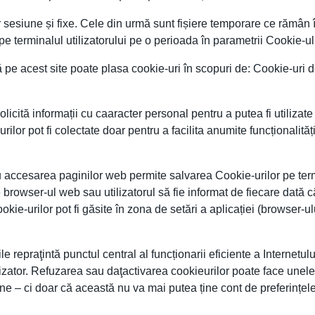
 sesiune și fixe. Cele din urmă sunt fișiere temporare ce rămân î
pe terminalul utilizatorului pe o perioada în parametrii Cookie-u
ă pe acest site poate plasa cookie-uri în scopuri de: Cookie-uri de
licită informații cu caaracter personal pentru a putea fi utilizate ș
ilor pot fi colectate doar pentru a facilita anumite funcționalități
ru accesarea paginilor web permite salvarea Cookie-urilor pe termi
browser-ul web sau utilizatorul să fie informat de fiecare dată c
okie-urilor pot fi găsite în zona de setări a aplicației (browser-u
le repraţintă punctul central al funcționarii eficiente a Internet
tilizator. Refuzarea sau daţactivarea cookieurilor poate face unel
ine – ci doar că această nu va mai putea ține cont de preferințel