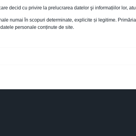
care decid cu privire la prelucrarea datelor şi informațiilor lor, a
nale numai în scopuri determinate, explicite și legitime. Primă
 datele personale conținute de site.
egislatie