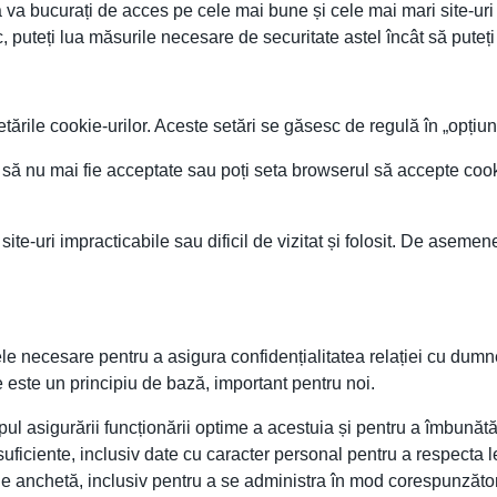
 să va bucurați de acces pe cele mai bune și cele mai mari site-uri
c, puteți lua măsurile necesare de securitate astel încât să puteț
ările cookie-urilor. Aceste setări se găsesc de regulă în „opțiun
 să nu mai fie acceptate sau poți seta browserul să accepte cook
site-uri impracticabile sau dificil de vizitat și folosit. De asem
necesare pentru a asigura confidențialitatea relației cu dumneav
e este un principiu de bază, important pentru noi.
l asigurării funcționării optime a acestuia și pentru a îmbunătăți 
ficiente, inclusiv date cu caracter personal pentru a respecta leg
 de anchetă, inclusiv pentru a se administra în mod corespunzător 