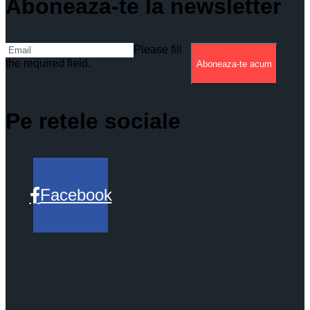
Aboneaza-te la newsletter
Please fill
the required field.
Aboneaza-te acum
Pe retele sociale
Facebook