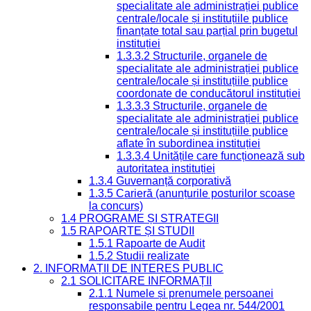
specialitate ale administrației publice
centrale/locale și instituțiile publice
finanțate total sau parțial prin bugetul
instituției
1.3.3.2 Structurile, organele de
specialitate ale administrației publice
centrale/locale și instituțiile publice
coordonate de conducătorul instituției
1.3.3.3 Structurile, organele de
specialitate ale administrației publice
centrale/locale și instituțiile publice
aflate în subordinea instituției
1.3.3.4 Unitățile care funcționează sub
autoritatea instituției
1.3.4 Guvernanță corporativă
1.3.5 Carieră (anunțurile posturilor scoase
la concurs)
1.4 PROGRAME ȘI STRATEGII
1.5 RAPOARTE ȘI STUDII
1.5.1 Rapoarte de Audit
1.5.2 Studii realizate
2. INFORMAȚII DE INTERES PUBLIC
2.1 SOLICITARE INFORMAȚII
2.1.1 Numele și prenumele persoanei
responsabile pentru Legea nr. 544/2001