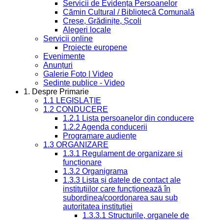
Servicii de Evidența Persoanelor
Cămin Cultural / Bibliotecă Comunală
Creșe, Grădinițe, Școli
Alegeri locale
Servicii online
Proiecte europene
Evenimente
Anunțuri
Galerie Foto | Video
Sedinte publice - Video
1. Despre Primarie
1.1 LEGISLAȚIE
1.2 CONDUCERE
1.2.1 Lista persoanelor din conducere
1.2.2 Agenda conducerii
Programare audiențe
1.3 ORGANIZARE
1.3.1 Regulament de organizare și
funcționare
1.3.2 Organigrama
1.3.3 Lista și datele de contact ale
instituțiilor care funcționează în
subordinea/coordonarea sau sub
autoritatea instituției
1.3.3.1 Structurile, organele de