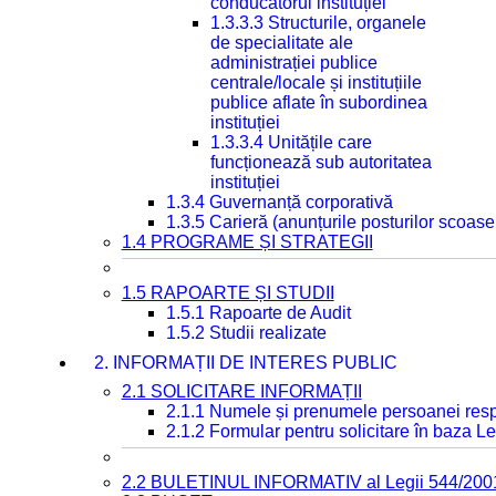
conducătorul instituției
1.3.3.3 Structurile, organele
de specialitate ale
administrației publice
centrale/locale și instituțiile
publice aflate în subordinea
instituției
1.3.3.4 Unitățile care
funcționează sub autoritatea
instituției
1.3.4 Guvernanță corporativă
1.3.5 Carieră (anunțurile posturilor scoase
1.4 PROGRAME ȘI STRATEGII
1.5 RAPOARTE ȘI STUDII
1.5.1 Rapoarte de Audit
1.5.2 Studii realizate
2. INFORMAȚII DE INTERES PUBLIC
2.1 SOLICITARE INFORMAȚII
2.1.1 Numele și prenumele persoanei resp
2.1.2 Formular pentru solicitare în baza Le
2.2 BULETINUL INFORMATIV al Legii 544/200