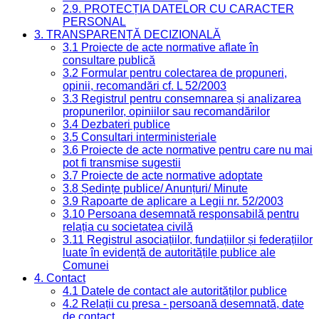
2.9. PROTECȚIA DATELOR CU CARACTER
PERSONAL
3. TRANSPARENȚĂ DECIZIONALĂ
3.1 Proiecte de acte normative aflate în
consultare publică
3.2 Formular pentru colectarea de propuneri,
opinii, recomandări cf. L 52/2003
3.3 Registrul pentru consemnarea și analizarea
propunerilor, opiniilor sau recomandărilor
3.4 Dezbateri publice
3.5 Consultari interministeriale
3.6 Proiecte de acte normative pentru care nu mai
pot fi transmise sugestii
3.7 Proiecte de acte normative adoptate
3.8 Ședințe publice/ Anunțuri/ Minute
3.9 Rapoarte de aplicare a Legii nr. 52/2003
3.10 Persoana desemnată responsabilă pentru
relația cu societatea civilă
3.11 Registrul asociațiilor, fundațiilor și federațiilor
luate în evidență de autoritățile publice ale
Comunei
4. Contact
4.1 Datele de contact ale autorităților publice
4.2 Relații cu presa - persoană desemnată, date
de contact