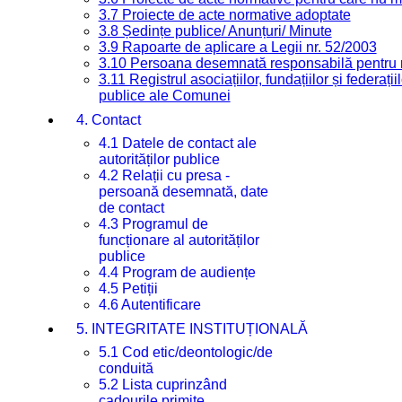
3.7 Proiecte de acte normative adoptate
3.8 Ședințe publice/ Anunțuri/ Minute
3.9 Rapoarte de aplicare a Legii nr. 52/2003
3.10 Persoana desemnată responsabilă pentru re
3.11 Registrul asociațiilor, fundațiilor și federații
publice ale Comunei
4. Contact
4.1 Datele de contact ale
autorităților publice
4.2 Relații cu presa -
persoană desemnată, date
de contact
4.3 Programul de
funcționare al autorităților
publice
4.4 Program de audiențe
4.5 Petiții
4.6 Autentificare
5. INTEGRITATE INSTITUȚIONALĂ
5.1 Cod etic/deontologic/de
conduită
5.2 Lista cuprinzând
cadourile primite