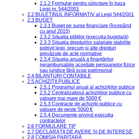
2.1.2 Formular pentru solicitare în baza
Legii nr. 544/2001
2.2 BULETINUL INFORMATIV al Legii 544/2001
2.3 BUGET
2.3.1 Buget pe surse financiare (începând
cu anul 2015)
2.3.2 Situația plăților (execuția bugetară)
2.3.3 Situația drepturilor salariale stabilite
potrivit legii, precum și alte drepturi
prevăzute de acte normative
2.3.4 Situația anuală a finanțărilor
nerambursabile acordate persoanelor fizice
sau juridice fără scop patrimonial
2.4 BILANȚURI CONTABILE
2.5 ACHIZIȚII PUBLICE
2.5.1 Programul anual al achizițiilor publice
2.5.2 Centralizatorul achizițiilor publice cu
valoare mai mare de 5000 €
2.5.3 Contracte de achiziții publice cu
valoare de peste 5000 €
2.5.4 Documente privind execuția
contractelor
2.6 FORMULARE TIP
2.7 DECLARAȚII DE AVERE ȘI DE INTERESE
2.8 COMISIA PARITARĂ