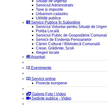
Situații de urgență
Serviciul Administrativ
Taxe și impozite
Urbanism cadastru
Utilități publice
Servicii Publice în Subordine
Serviciul Voluntar pentru Situații de Urgen
Poliția Locală
Serviciul Public de Gospodărire Comunal
Servicii de Evidența Persoanelor
Cămin Cultural / Bibliotecă Comunală
Creșe, Grădinițe, Școli
Alegeri locale
Anunțuri
Evenimente
Servicii online
Proiecte europene
Galerie Foto | Video
Sedinte publice - Video