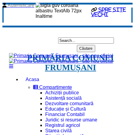
Autentificare
spre site
vechi
PRIMĂRIA COMUNEI
FRUMUȘANI
Acasa
Compartimente
Achiziții publice
Asistență socială
Dezvoltare comunitară
Educație și Cultură
Financiar Contabil
Juridic si resurse umane
Registrul agricol
Starea civilă