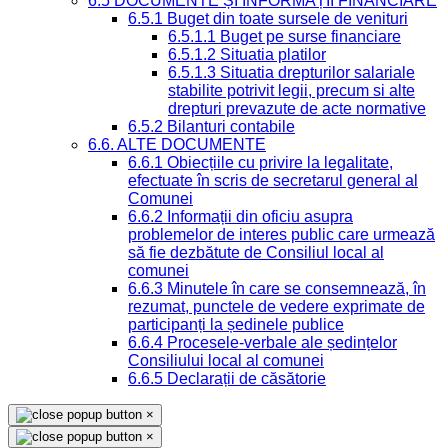
6.5 DOCUMENTE ȘI INFORMAȚII FINANCIARE
6.5.1 Buget din toate sursele de venituri
6.5.1.1 Buget pe surse financiare
6.5.1.2 Situatia platilor
6.5.1.3 Situatia drepturilor salariale
stabilite potrivit legii, precum si alte
drepturi prevazute de acte normative
6.5.2 Bilanturi contabile
6.6. ALTE DOCUMENTE
6.6.1 Obiecțiile cu privire la legalitate,
efectuate în scris de secretarul general al
Comunei
6.6.2 Informații din oficiu asupra
problemelor de interes public care urmează
să fie dezbătute de Consiliul local al
comunei
6.6.3 Minutele în care se consemnează, în
rezumat, punctele de vedere exprimate de
participanți la ședinele publice
6.6.4 Procesele-verbale ale ședințelor
Consiliului local al comunei
6.6.5 Declarații de căsătorie
×
×