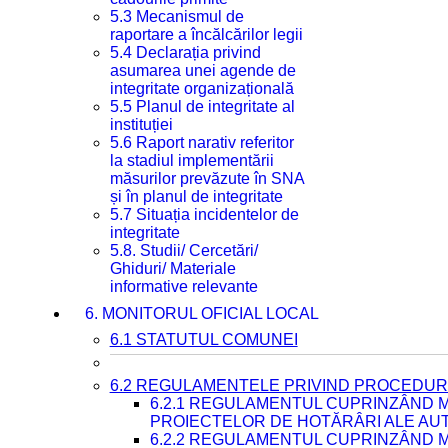
5.3 Mecanismul de
raportare a încălcărilor legii
5.4 Declarația privind
asumarea unei agende de
integritate organizațională
5.5 Planul de integritate al
instituției
5.6 Raport narativ referitor
la stadiul implementării
măsurilor prevăzute în SNA
și în planul de integritate
5.7 Situația incidentelor de
integritate
5.8. Studii/ Cercetări/
Ghiduri/ Materiale
informative relevante
6. MONITORUL OFICIAL LOCAL
6.1 STATUTUL COMUNEI
6.2 REGULAMENTELE PRIVIND PROCEDURI
6.2.1 REGULAMENTUL CUPRINZÂND M
PROIECTELOR DE HOTĂRÂRI ALE AUT
6.2.2 REGULAMENTUL CUPRINZÂND M