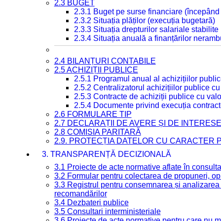
2.3 BUGET
2.3.1 Buget pe surse financiare (începând
2.3.2 Situația plăților (execuția bugetară)
2.3.3 Situația drepturilor salariale stabilit
2.3.4 Situația anuală a finanțărilor neramb
2.4 BILANȚURI CONTABILE
2.5 ACHIZIȚII PUBLICE
2.5.1 Programul anual al achizițiilor publi
2.5.2 Centralizatorul achizițiilor publice 
2.5.3 Contracte de achiziții publice cu va
2.5.4 Documente privind execuția contract
2.6 FORMULARE TIP
2.7 DECLARAȚII DE AVERE ȘI DE INTERES
2.8 COMISIA PARITARĂ
2.9. PROTECȚIA DATELOR CU CARACTER
3. TRANSPARENȚĂ DECIZIONALĂ
3.1 Proiecte de acte normative aflate în consult
3.2 Formular pentru colectarea de propuneri, opi
3.3 Registrul pentru consemnarea și analizarea p
recomandărilor
3.4 Dezbateri publice
3.5 Consultari interministeriale
3.6 Proiecte de acte normative pentru care nu ma