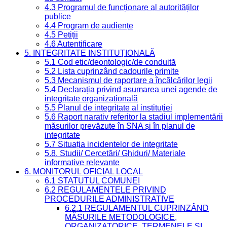
4.3 Programul de funcționare al autorităților
publice
4.4 Program de audiențe
4.5 Petiții
4.6 Autentificare
5. INTEGRITATE INSTITUȚIONALĂ
5.1 Cod etic/deontologic/de conduită
5.2 Lista cuprinzând cadourile primite
5.3 Mecanismul de raportare a încălcărilor legii
5.4 Declarația privind asumarea unei agende de
integritate organizațională
5.5 Planul de integritate al instituției
5.6 Raport narativ referitor la stadiul implementării
măsurilor prevăzute în SNA și în planul de
integritate
5.7 Situația incidentelor de integritate
5.8. Studii/ Cercetări/ Ghiduri/ Materiale
informative relevante
6. MONITORUL OFICIAL LOCAL
6.1 STATUTUL COMUNEI
6.2 REGULAMENTELE PRIVIND
PROCEDURILE ADMINISTRATIVE
6.2.1 REGULAMENTUL CUPRINZÂND
MĂSURILE METODOLOGICE,
ORGANIZATORICE, TERMENELE ȘI