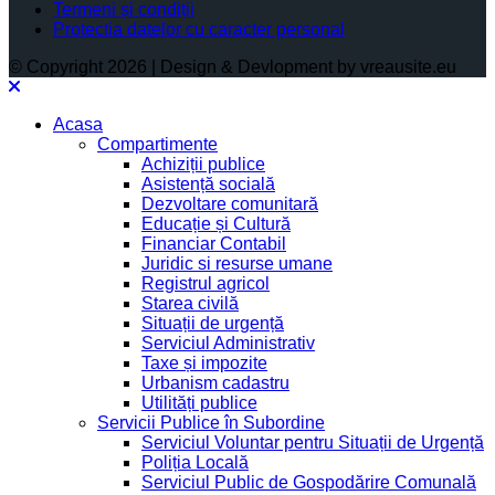
Termeni și condiții
Protectia datelor cu caracter personal
© Copyright 2026 | Design & Devlopment by vreausite.eu
Acasa
Compartimente
Achiziții publice
Asistență socială
Dezvoltare comunitară
Educație și Cultură
Financiar Contabil
Juridic si resurse umane
Registrul agricol
Starea civilă
Situații de urgență
Serviciul Administrativ
Taxe și impozite
Urbanism cadastru
Utilități publice
Servicii Publice în Subordine
Serviciul Voluntar pentru Situații de Urgență
Poliția Locală
Serviciul Public de Gospodărire Comunală