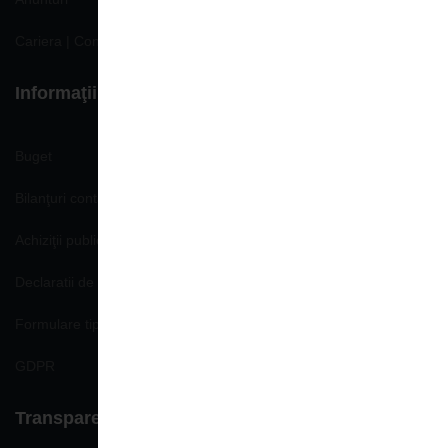
Cariera | Concursuri | Locuri de munca
Informaţii de interes public
Buget
Bilanţuri contabile
Achiziţii publice
Declaratii de avere si interese
Formulare tip
GDPR
Transparenţă decizională