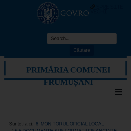
spre site
vechi
PRIMĂRIA COMUNEI
FRUMUȘANI
Sunteți aici:
6. MONITORUL OFICIAL LOCAL
6.5 DOCUMENTE ȘI INFORMAȚII FINANCIARE