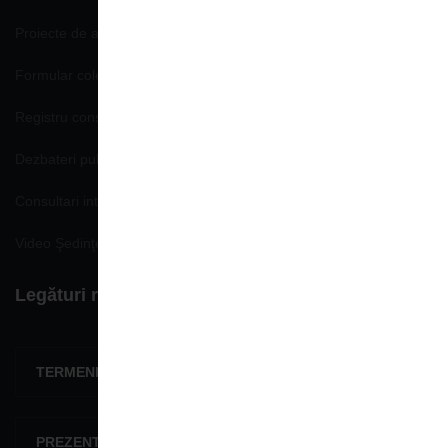
Proiecte de acte normative
Formular colectare propuneri, opinii
Registru consemnare si analizare propuneri, opinii
Dezbateri publice
Consultari interministeriale
Video Şedinţe publice
Legături rapide
TERMENI ŞI CONDIŢII
PREZENTARE GENERALĂ