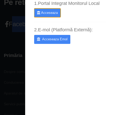
Pe retele sociale
1.Portal Integrat Monitorul Local
Acceseaza
Facebook
2.E-mol (Platformă Externă):
Acceseaza Emol
Primăria
Despre comună
Conducerea Primăriei
Aparatul de specialitate
Servicii publice
Anunturi