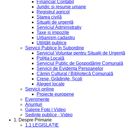
Financiar Contabil
Juridic si resurse umane
Registrul agricol
Starea civilă
Situații de urgență
Serviciul Administrativ
Taxe și impozite
Urbanism cadastru
Utilități publice
Servicii Publice în Subordine
Serviciul Voluntar pentru Situații de Urgență
Poliția Locală
Serviciul Public de Gospodărire Comunală
Servicii de Evidența Persoanelor
Cămin Cultural / Bibliotecă Comunală
Creșe, Grădinițe, Școli
Alegeri locale
Servicii online
Proiecte europene
Evenimente
Anunțuri
Galerie Foto | Video
Sedinte publice - Video
1. Despre Primarie
1.1 LEGISLAȚIE