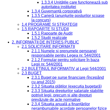
1.3.3.4 Unitățile care funcționează sub
autoritatea instituției
1.3.4 Guvernanță corporativă
1.3.5 Carieră (anunțurile posturilor scoase
la concurs)
1.4 PROGRAME ȘI STRATEGII
1.5 RAPOARTE ȘI STUDII
1.5.1 Rapoarte de Audit
1.5.2 Studii realizate
2. INFORMAȚII DE INTERES PUBLIC
2.1 SOLICITARE INFORMAȚII
2.1.1 Numele și prenumele persoanei
responsabile pentru Legea nr. 544/2001
2.1.2 Formular pentru solicitare în baza
Legii nr. 544/2001
2.2 BULETINUL INFORMATIV al Legii 544/2001
2.3 BUGET
2.3.1 Buget pe surse financiare (începând
cu anul 2015)
2.3.2 Situația plăților (execuția bugetară)
2.3.3 Situația drepturilor salariale stabilite
potrivit legii, precum și alte drepturi
prevăzute de acte normative
2.3.4 Situația anuală a finanțărilor
nerambursabile acordate persoanelor fizice