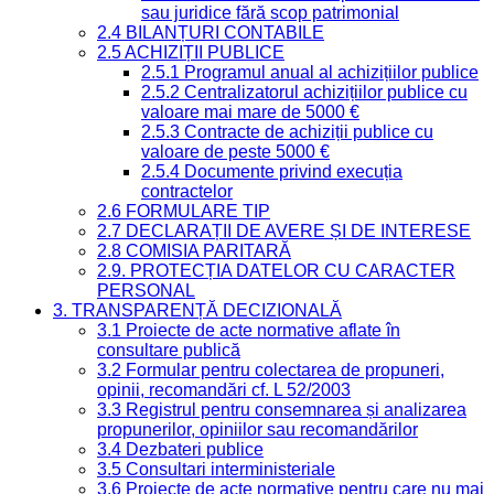
sau juridice fără scop patrimonial
2.4 BILANȚURI CONTABILE
2.5 ACHIZIȚII PUBLICE
2.5.1 Programul anual al achizițiilor publice
2.5.2 Centralizatorul achizițiilor publice cu
valoare mai mare de 5000 €
2.5.3 Contracte de achiziții publice cu
valoare de peste 5000 €
2.5.4 Documente privind execuția
contractelor
2.6 FORMULARE TIP
2.7 DECLARAȚII DE AVERE ȘI DE INTERESE
2.8 COMISIA PARITARĂ
2.9. PROTECȚIA DATELOR CU CARACTER
PERSONAL
3. TRANSPARENȚĂ DECIZIONALĂ
3.1 Proiecte de acte normative aflate în
consultare publică
3.2 Formular pentru colectarea de propuneri,
opinii, recomandări cf. L 52/2003
3.3 Registrul pentru consemnarea și analizarea
propunerilor, opiniilor sau recomandărilor
3.4 Dezbateri publice
3.5 Consultari interministeriale
3.6 Proiecte de acte normative pentru care nu mai