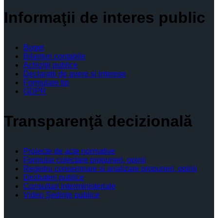
Informaţii de interes public
Buget
Bilanţuri contabile
Achiziţii publice
Declaratii de avere si interese
Formulare tip
GDPR
Transparenţă decizională
Proiecte de acte normative
Formular colectare propuneri, opinii
Registru consemnare si analizare propuneri, opinii
Dezbateri publice
Consultari interministeriale
Video Şedinţe publice