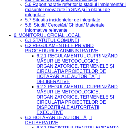
5.6 Raport narativ referitor la stadiul implementării
măsurilor prevăzute în SNA și în planul de
integritate
5.7 Situația incidentelor de integritate
5.8. Studii/ Cercetări/ Ghiduri/ Materiale
informative relevante
6. MONITORUL OFICIAL LOCAL
6.1 STATUTUL COMUNEI
6.2 REGULAMENTELE PRIVIND
PROCEDURILE ADMINISTRATIVE
6.2.1 REGULAMENTUL CUPRINZÂND
MĂSURILE METODOLOGICE,
ORGANIZATORICE, TERMENELE ȘI
CIRCULAȚIA PROIECTELOR DE
HOTĂRÂRI ALE AUTORITĂȚII
DELIBERATIVE
6.2.2 REGULAMENTUL CUPRINZÂND
MĂSURILE METODOLOGICE,
ORGANIZATORICE, TERMENELE ȘI
CIRCULAȚIA PROIECTELOR DE
DISPOZIȚII ALE AUTORITĂȚII
EXECUTIVE
6.3 HOTĂRÂRILE AUTORITĂȚII
DELIBERATIVE
6.3.1 REGISTRUL PENTRU EVIDENȚA