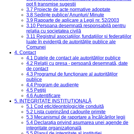
pot fi transmise sugestii
3.7 Proiecte de acte normative adoptate
3.8 Ședințe publice/ Anunțuri/ Minute
3.9 Rapoarte de aplicare a Legii nr. 52/2003
3.10 Persoana desemnată responsabilă pentru
relația cu societatea civilă
3.11 Registrul asociațiilor, fundațiilor și federațiilor
luate în evidență de autoritățile publice ale
Comunei
4. Contact
4.1 Datele de contact ale autorităților publice
4.2 Relații cu presa - persoană desemnată, date
de contact
4.3 Programul de funcționare al autorităților
publice
4.4 Program de audiențe
4.5 Petiții
4.6 Autentificare
5. INTEGRITATE INSTITUȚIONALĂ
5.1 Cod etic/deontologic/de conduită
5.2 Lista cuprinzând cadourile primite
5.3 Mecanismul de raportare a încălcărilor legii
5.4 Declarația privind asumarea unei agende de
integritate organizațională
5.5 Planul de integritate al instituției