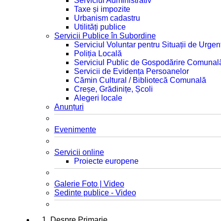
Serviciul Administrativ
Taxe și impozite
Urbanism cadastru
Utilități publice
Servicii Publice în Subordine
Serviciul Voluntar pentru Situații de Urgen
Poliția Locală
Serviciul Public de Gospodărire Comunal
Servicii de Evidența Persoanelor
Cămin Cultural / Bibliotecă Comunală
Creșe, Grădinițe, Școli
Alegeri locale
Anunțuri
Evenimente
Servicii online
Proiecte europene
Galerie Foto | Video
Sedinte publice - Video
1. Despre Primarie