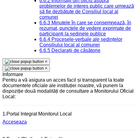
6.6.2 Informații din oficiu asupra
problemelor de interes public care urmează
să fie dezbătute de Consiliul local al
comunei
6.6.3 Minutele în care se consemnează, în
rezumat, punctele de vedere exprimate de
participanți la ședinele publice
6.6.4 Procesele-verbale ale ședințelor
Consiliului local al comunei
6.6.5 Declarații de căsătorie
×
×
Informare
Pentru a vă asigura un acces facil și transparent la toate
documentele oficiale ale instituției noastre, vă punem la
dispoziție două modalități de consultare a Monitorului Oficial
Local:
1.Portal Integrat Monitorul Local
Acceseaza