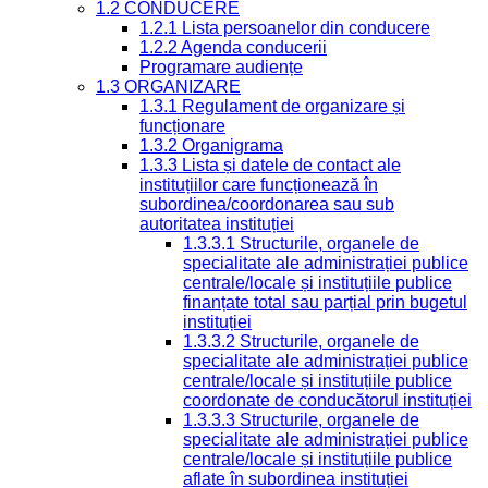
1.2 CONDUCERE
1.2.1 Lista persoanelor din conducere
1.2.2 Agenda conducerii
Programare audiențe
1.3 ORGANIZARE
1.3.1 Regulament de organizare și
funcționare
1.3.2 Organigrama
1.3.3 Lista și datele de contact ale
instituțiilor care funcționează în
subordinea/coordonarea sau sub
autoritatea instituției
1.3.3.1 Structurile, organele de
specialitate ale administrației publice
centrale/locale și instituțiile publice
finanțate total sau parțial prin bugetul
instituției
1.3.3.2 Structurile, organele de
specialitate ale administrației publice
centrale/locale și instituțiile publice
coordonate de conducătorul instituției
1.3.3.3 Structurile, organele de
specialitate ale administrației publice
centrale/locale și instituțiile publice
aflate în subordinea instituției