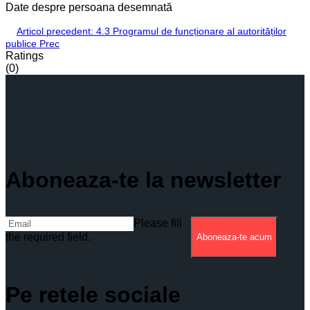
Date despre persoana desemnată
Articol precedent: 4.3 Programul de funcționare al autorităților
publice
Prec
Ratings
(0)
Aboneaza-te la newsletter
Please fill
the required field.
Aboneaza-te acum
Pe retele sociale