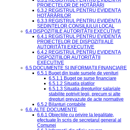
PROIECTELOR DE HOTĂRÂRI
6.3.2 REGISTRUL PENTRU EVIDENȚA
HOTĂRÂRILOR
6.3.3 REGISTRUL PENTRU EVIDENȚA
ȘEDINȚELOR CONSILIULUI LOCAL
6.4 DISPOZIȚIILE AUTORITĂȚII EXECUTIVE
6.4.1 REGISTRUL PENTRU EVIDENȚA
PROIECTELOR DE DISPOZIȚII ALE
AUTORITĂȚII EXECUTIVE
6.4.2 REGISTRUL PENTRU EVIDENȚA
DISPOZIȚIILOR AUTORITĂȚII
EXECUTIVE
6.5 DOCUMENTE ȘI INFORMAȚII FINANCIARE
6.5.1 Buget din toate sursele de venituri
6.5.1.1 Buget pe surse financiare
6.5.1.2 Situatia platilor
6.5.1.3 Situatia drepturilor salariale
stabilite potrivit legii, precum si alte
drepturi prevazute de acte normative
6.5.2 Bilanturi contabile
6.6. ALTE DOCUMENTE
6.6.1 Obiecțiile cu privire la legalitate,
efectuate în scris de secretarul general al
Comunei