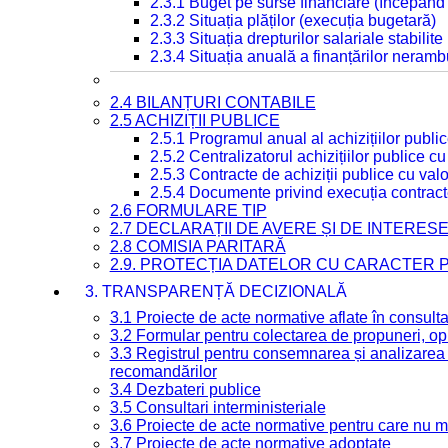
2.3.1 Buget pe surse financiare (începând
2.3.2 Situația plăților (execuția bugetară)
2.3.3 Situația drepturilor salariale stabilit
2.3.4 Situația anuală a finanțărilor neramb
2.4 BILANȚURI CONTABILE
2.5 ACHIZIȚII PUBLICE
2.5.1 Programul anual al achizițiilor publi
2.5.2 Centralizatorul achizițiilor publice 
2.5.3 Contracte de achiziții publice cu va
2.5.4 Documente privind execuția contract
2.6 FORMULARE TIP
2.7 DECLARAȚII DE AVERE ȘI DE INTERES
2.8 COMISIA PARITARĂ
2.9. PROTECȚIA DATELOR CU CARACTER
3. TRANSPARENȚĂ DECIZIONALĂ
3.1 Proiecte de acte normative aflate în consult
3.2 Formular pentru colectarea de propuneri, opi
3.3 Registrul pentru consemnarea și analizarea p
recomandărilor
3.4 Dezbateri publice
3.5 Consultari interministeriale
3.6 Proiecte de acte normative pentru care nu ma
3.7 Proiecte de acte normative adoptate