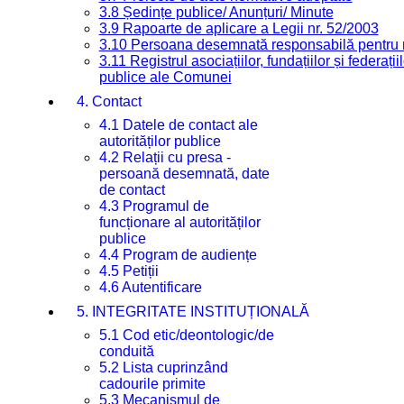
3.8 Ședințe publice/ Anunțuri/ Minute
3.9 Rapoarte de aplicare a Legii nr. 52/2003
3.10 Persoana desemnată responsabilă pentru re
3.11 Registrul asociațiilor, fundațiilor și federații
publice ale Comunei
4. Contact
4.1 Datele de contact ale
autorităților publice
4.2 Relații cu presa -
persoană desemnată, date
de contact
4.3 Programul de
funcționare al autorităților
publice
4.4 Program de audiențe
4.5 Petiții
4.6 Autentificare
5. INTEGRITATE INSTITUȚIONALĂ
5.1 Cod etic/deontologic/de
conduită
5.2 Lista cuprinzând
cadourile primite
5.3 Mecanismul de