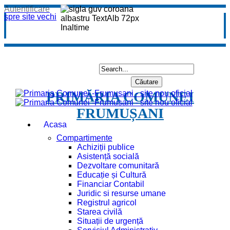
Autentificare
spre site vechi
PRIMĂRIA COMUNEI
FRUMUȘANI
Acasa
Compartimente
Achiziții publice
Asistență socială
Dezvoltare comunitară
Educație și Cultură
Financiar Contabil
Juridic si resurse umane
Registrul agricol
Starea civilă
Situații de urgență