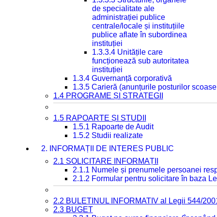
de specialitate ale
administrației publice
centrale/locale și instituțiile
publice aflate în subordinea
instituției
1.3.3.4 Unitățile care
funcționează sub autoritatea
instituției
1.3.4 Guvernanță corporativă
1.3.5 Carieră (anunțurile posturilor scoase
1.4 PROGRAME ȘI STRATEGII
1.5 RAPOARTE ȘI STUDII
1.5.1 Rapoarte de Audit
1.5.2 Studii realizate
2. INFORMAȚII DE INTERES PUBLIC
2.1 SOLICITARE INFORMAȚII
2.1.1 Numele și prenumele persoanei resp
2.1.2 Formular pentru solicitare în baza Le
2.2 BULETINUL INFORMATIV al Legii 544/200
2.3 BUGET