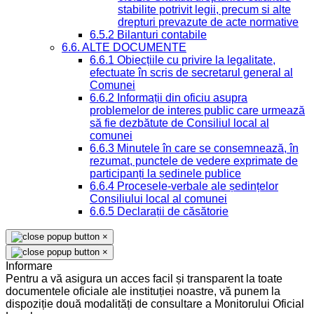
stabilite potrivit legii, precum si alte
drepturi prevazute de acte normative
6.5.2 Bilanturi contabile
6.6. ALTE DOCUMENTE
6.6.1 Obiecțiile cu privire la legalitate,
efectuate în scris de secretarul general al
Comunei
6.6.2 Informații din oficiu asupra
problemelor de interes public care urmează
să fie dezbătute de Consiliul local al
comunei
6.6.3 Minutele în care se consemnează, în
rezumat, punctele de vedere exprimate de
participanți la ședinele publice
6.6.4 Procesele-verbale ale ședințelor
Consiliului local al comunei
6.6.5 Declarații de căsătorie
×
×
Informare
Pentru a vă asigura un acces facil și transparent la toate
documentele oficiale ale instituției noastre, vă punem la
dispoziție două modalități de consultare a Monitorului Oficial