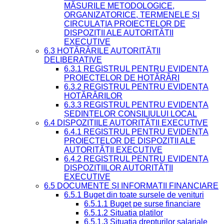
MĂSURILE METODOLOGICE,
ORGANIZATORICE, TERMENELE ȘI
CIRCULAȚIA PROIECTELOR DE
DISPOZIȚII ALE AUTORITĂȚII
EXECUTIVE
6.3 HOTĂRÂRILE AUTORITĂȚII
DELIBERATIVE
6.3.1 REGISTRUL PENTRU EVIDENȚA
PROIECTELOR DE HOTĂRÂRI
6.3.2 REGISTRUL PENTRU EVIDENȚA
HOTĂRÂRILOR
6.3.3 REGISTRUL PENTRU EVIDENȚA
ȘEDINȚELOR CONSILIULUI LOCAL
6.4 DISPOZIȚIILE AUTORITĂȚII EXECUTIVE
6.4.1 REGISTRUL PENTRU EVIDENȚA
PROIECTELOR DE DISPOZIȚII ALE
AUTORITĂȚII EXECUTIVE
6.4.2 REGISTRUL PENTRU EVIDENȚA
DISPOZIȚIILOR AUTORITĂȚII
EXECUTIVE
6.5 DOCUMENTE ȘI INFORMAȚII FINANCIARE
6.5.1 Buget din toate sursele de venituri
6.5.1.1 Buget pe surse financiare
6.5.1.2 Situatia platilor
6.5.1.3 Situatia drepturilor salariale