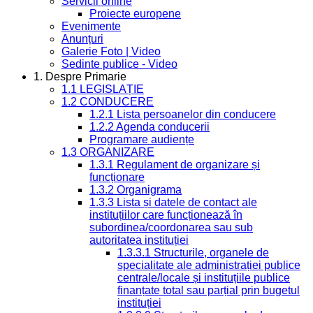
Servicii online
Proiecte europene
Evenimente
Anunțuri
Galerie Foto | Video
Sedinte publice - Video
1. Despre Primarie
1.1 LEGISLAȚIE
1.2 CONDUCERE
1.2.1 Lista persoanelor din conducere
1.2.2 Agenda conducerii
Programare audiențe
1.3 ORGANIZARE
1.3.1 Regulament de organizare și
funcționare
1.3.2 Organigrama
1.3.3 Lista și datele de contact ale
instituțiilor care funcționează în
subordinea/coordonarea sau sub
autoritatea instituției
1.3.3.1 Structurile, organele de
specialitate ale administrației publice
centrale/locale și instituțiile publice
finanțate total sau parțial prin bugetul
instituției