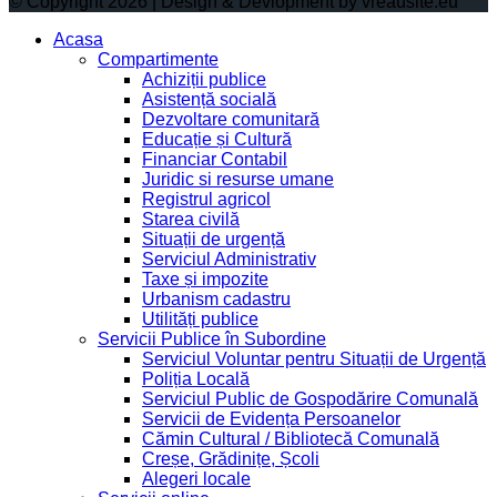
© Copyright 2026 | Design & Devlopment by vreausite.eu
Acasa
Compartimente
Achiziții publice
Asistență socială
Dezvoltare comunitară
Educație și Cultură
Financiar Contabil
Juridic si resurse umane
Registrul agricol
Starea civilă
Situații de urgență
Serviciul Administrativ
Taxe și impozite
Urbanism cadastru
Utilități publice
Servicii Publice în Subordine
Serviciul Voluntar pentru Situații de Urgență
Poliția Locală
Serviciul Public de Gospodărire Comunală
Servicii de Evidența Persoanelor
Cămin Cultural / Bibliotecă Comunală
Creșe, Grădinițe, Școli
Alegeri locale