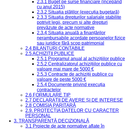
2.3.1 Buget pe surse financiare (începând
cu anul 2015)
2.3.2 Situația plăților (execuția bugetară)
2.3.3 Situația drepturilor salariale stabilite
potrivit legii, precum și alte drepturi
prevăzute de acte normative
2.3.4 Situația anuală a finanțărilor
nerambursabile acordate persoanelor fizice
sau juridice fără scop patrimonial
2.4 BILANȚURI CONTABILE
2.5 ACHIZIȚII PUBLICE
2.5.1 Programul anual al achizițiilor publice
2.5.2 Centralizatorul achizițiilor publice cu
valoare mai mare de 5000 €
2.5.3 Contracte de achiziții publice cu
valoare de peste 5000 €
2.5.4 Documente privind execuția
contractelor
2.6 FORMULARE TIP
2.7 DECLARAȚII DE AVERE ȘI DE INTERESE
2.8 COMISIA PARITARĂ
2.9. PROTECȚIA DATELOR CU CARACTER
PERSONAL
3. TRANSPARENȚĂ DECIZIONALĂ
3.1 Proiecte de acte normative aflate în