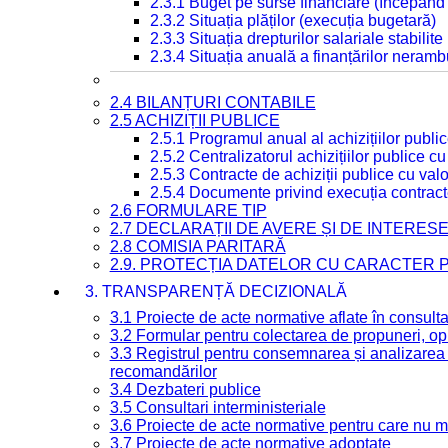
2.3.1 Buget pe surse financiare (începând
2.3.2 Situația plăților (execuția bugetară)
2.3.3 Situația drepturilor salariale stabilit
2.3.4 Situația anuală a finanțărilor neramb
2.4 BILANȚURI CONTABILE
2.5 ACHIZIȚII PUBLICE
2.5.1 Programul anual al achizițiilor publi
2.5.2 Centralizatorul achizițiilor publice 
2.5.3 Contracte de achiziții publice cu va
2.5.4 Documente privind execuția contract
2.6 FORMULARE TIP
2.7 DECLARAȚII DE AVERE ȘI DE INTERES
2.8 COMISIA PARITARĂ
2.9. PROTECȚIA DATELOR CU CARACTER
3. TRANSPARENȚĂ DECIZIONALĂ
3.1 Proiecte de acte normative aflate în consult
3.2 Formular pentru colectarea de propuneri, opi
3.3 Registrul pentru consemnarea și analizarea p
recomandărilor
3.4 Dezbateri publice
3.5 Consultari interministeriale
3.6 Proiecte de acte normative pentru care nu ma
3.7 Proiecte de acte normative adoptate