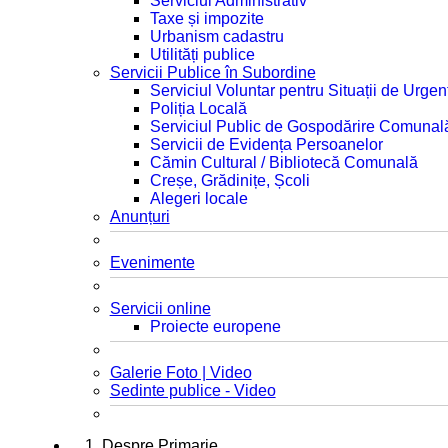
Serviciul Administrativ
Taxe și impozite
Urbanism cadastru
Utilități publice
Servicii Publice în Subordine
Serviciul Voluntar pentru Situații de Urgen
Poliția Locală
Serviciul Public de Gospodărire Comunal
Servicii de Evidența Persoanelor
Cămin Cultural / Bibliotecă Comunală
Creșe, Grădinițe, Școli
Alegeri locale
Anunțuri
Evenimente
Servicii online
Proiecte europene
Galerie Foto | Video
Sedinte publice - Video
1. Despre Primarie