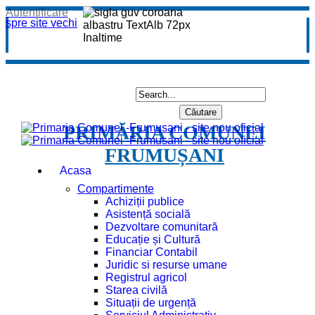
Autentificare
spre site vechi
PRIMĂRIA COMUNEI
FRUMUȘANI
Acasa
Compartimente
Achiziții publice
Asistență socială
Dezvoltare comunitară
Educație și Cultură
Financiar Contabil
Juridic si resurse umane
Registrul agricol
Starea civilă
Situații de urgență