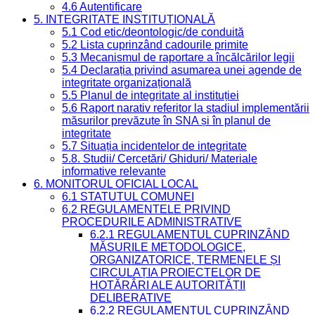
4.6 Autentificare
5. INTEGRITATE INSTITUȚIONALĂ
5.1 Cod etic/deontologic/de conduită
5.2 Lista cuprinzând cadourile primite
5.3 Mecanismul de raportare a încălcărilor legii
5.4 Declarația privind asumarea unei agende de
integritate organizațională
5.5 Planul de integritate al instituției
5.6 Raport narativ referitor la stadiul implementării
măsurilor prevăzute în SNA și în planul de
integritate
5.7 Situația incidentelor de integritate
5.8. Studii/ Cercetări/ Ghiduri/ Materiale
informative relevante
6. MONITORUL OFICIAL LOCAL
6.1 STATUTUL COMUNEI
6.2 REGULAMENTELE PRIVIND
PROCEDURILE ADMINISTRATIVE
6.2.1 REGULAMENTUL CUPRINZÂND
MĂSURILE METODOLOGICE,
ORGANIZATORICE, TERMENELE ȘI
CIRCULAȚIA PROIECTELOR DE
HOTĂRÂRI ALE AUTORITĂȚII
DELIBERATIVE
6.2.2 REGULAMENTUL CUPRINZÂND