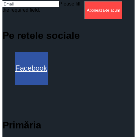
Please fill
the required field.
Aboneaza-te acum
Pe retele sociale
Facebook
Primăria