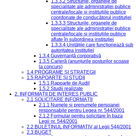
1.3.3.2 Structurile, organele de
specialitate ale administrației publice
centrale/locale și instituțiile publice
coordonate de conducătorul instituției
1.3.3.3 Structurile, organele de
specialitate ale administrației publice
centrale/locale și instituțiile publice
aflate în subordinea instituției
1.3.3.4 Unitățile care funcționează sub
autoritatea instituției
1.3.4 Guvernanță corporativă
1.3.5 Carieră (anunțurile posturilor scoase
la concurs)
1.4 PROGRAME ȘI STRATEGII
1.5 RAPOARTE ȘI STUDII
1.5.1 Rapoarte de Audit
1.5.2 Studii realizate
2. INFORMAȚII DE INTERES PUBLIC
2.1 SOLICITARE INFORMAȚII
2.1.1 Numele și prenumele persoanei
responsabile pentru Legea nr. 544/2001
2.1.2 Formular pentru solicitare în baza
Legii nr. 544/2001
2.2 BULETINUL INFORMATIV al Legii 544/2001
2.3 BUGET