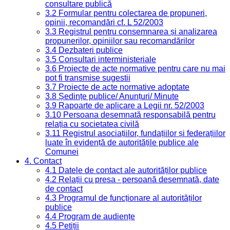
consultare publică
3.2 Formular pentru colectarea de propuneri,
opinii, recomandări cf. L 52/2003
3.3 Registrul pentru consemnarea și analizarea
propunerilor, opiniilor sau recomandărilor
3.4 Dezbateri publice
3.5 Consultari interministeriale
3.6 Proiecte de acte normative pentru care nu mai
pot fi transmise sugestii
3.7 Proiecte de acte normative adoptate
3.8 Ședințe publice/ Anunțuri/ Minute
3.9 Rapoarte de aplicare a Legii nr. 52/2003
3.10 Persoana desemnată responsabilă pentru
relația cu societatea civilă
3.11 Registrul asociațiilor, fundațiilor și federațiilor
luate în evidență de autoritățile publice ale
Comunei
4. Contact
4.1 Datele de contact ale autorităților publice
4.2 Relații cu presa - persoană desemnată, date
de contact
4.3 Programul de funcționare al autorităților
publice
4.4 Program de audiențe
4.5 Petiții