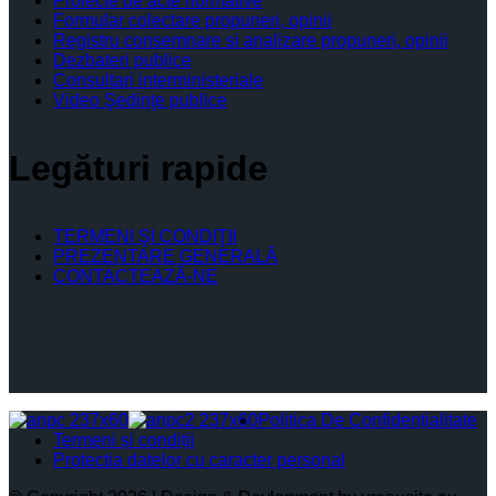
Proiecte de acte normative
Formular colectare propuneri, opinii
Registru consemnare si analizare propuneri, opinii
Dezbateri publice
Consultari interministeriale
Video Şedinţe publice
Legături rapide
TERMENI ŞI CONDIŢII
PREZENTARE GENERALĂ
CONTACTEAZĂ-NE
Politica De Confidențialitate
Termeni și condiții
Protectia datelor cu caracter personal