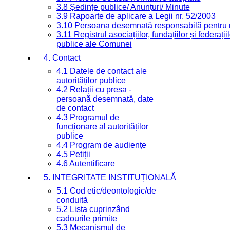
3.8 Ședințe publice/ Anunțuri/ Minute
3.9 Rapoarte de aplicare a Legii nr. 52/2003
3.10 Persoana desemnată responsabilă pentru re
3.11 Registrul asociațiilor, fundațiilor și federații
publice ale Comunei
4. Contact
4.1 Datele de contact ale
autorităților publice
4.2 Relații cu presa -
persoană desemnată, date
de contact
4.3 Programul de
funcționare al autorităților
publice
4.4 Program de audiențe
4.5 Petiții
4.6 Autentificare
5. INTEGRITATE INSTITUȚIONALĂ
5.1 Cod etic/deontologic/de
conduită
5.2 Lista cuprinzând
cadourile primite
5.3 Mecanismul de