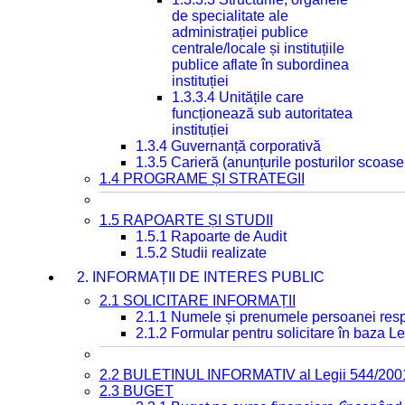
de specialitate ale
administrației publice
centrale/locale și instituțiile
publice aflate în subordinea
instituției
1.3.3.4 Unitățile care
funcționează sub autoritatea
instituției
1.3.4 Guvernanță corporativă
1.3.5 Carieră (anunțurile posturilor scoase
1.4 PROGRAME ȘI STRATEGII
1.5 RAPOARTE ȘI STUDII
1.5.1 Rapoarte de Audit
1.5.2 Studii realizate
2. INFORMAȚII DE INTERES PUBLIC
2.1 SOLICITARE INFORMAȚII
2.1.1 Numele și prenumele persoanei resp
2.1.2 Formular pentru solicitare în baza Le
2.2 BULETINUL INFORMATIV al Legii 544/200
2.3 BUGET