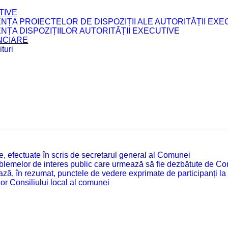
TIVE
ENȚA PROIECTELOR DE DISPOZIȚII ALE AUTORITĂȚII EXE
ENȚA DISPOZIȚIILOR AUTORITĂȚII EXECUTIVE
ANCIARE
turi
tate, efectuate în scris de secretarul general al Comunei
roblemelor de interes public care urmează să fie dezbătute de Con
ză, în rezumat, punctele de vedere exprimate de participanți la
or Consiliului local al comunei