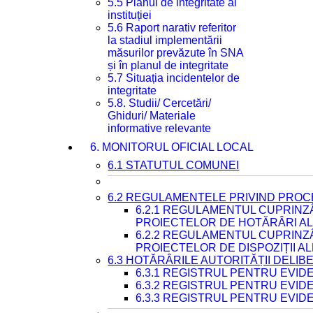
5.5 Planul de integritate al
instituției
5.6 Raport narativ referitor
la stadiul implementării
măsurilor prevăzute în SNA
și în planul de integritate
5.7 Situația incidentelor de
integritate
5.8. Studii/ Cercetări/
Ghiduri/ Materiale
informative relevante
6. MONITORUL OFICIAL LOCAL
6.1 STATUTUL COMUNEI
6.2 REGULAMENTELE PRIVIND PROC
6.2.1 REGULAMENTUL CUPRINZ
PROIECTELOR DE HOTĂRÂRI ALE
6.2.2 REGULAMENTUL CUPRINZ
PROIECTELOR DE DISPOZIȚII A
6.3 HOTĂRÂRILE AUTORITĂȚII DELIB
6.3.1 REGISTRUL PENTRU EVI
6.3.2 REGISTRUL PENTRU EVI
6.3.3 REGISTRUL PENTRU EVID