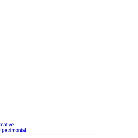
rmative
p patrimonial