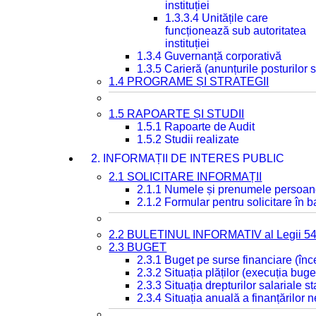
instituției
1.3.3.4 Unitățile care
funcționează sub autoritatea
instituției
1.3.4 Guvernanță corporativă
1.3.5 Carieră (anunțurile posturilor
1.4 PROGRAME ȘI STRATEGII
1.5 RAPOARTE ȘI STUDII
1.5.1 Rapoarte de Audit
1.5.2 Studii realizate
2. INFORMAȚII DE INTERES PUBLIC
2.1 SOLICITARE INFORMAȚII
2.1.1 Numele și prenumele persoan
2.1.2 Formular pentru solicitare în 
2.2 BULETINUL INFORMATIV al Legii 5
2.3 BUGET
2.3.1 Buget pe surse financiare (în
2.3.2 Situația plăților (execuția buge
2.3.3 Situația drepturilor salariale s
2.3.4 Situația anuală a finanțărilor