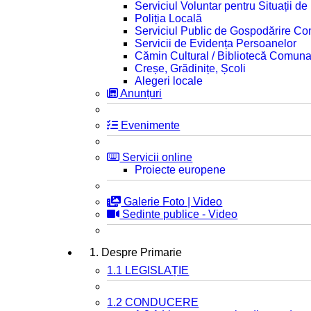
Serviciul Voluntar pentru Situații d
Poliția Locală
Serviciul Public de Gospodărire C
Servicii de Evidența Persoanelor
Cămin Cultural / Bibliotecă Comuna
Creșe, Grădinițe, Școli
Alegeri locale
Anunțuri
Evenimente
Servicii online
Proiecte europene
Galerie Foto | Video
Sedinte publice - Video
1. Despre Primarie
1.1 LEGISLAȚIE
1.2 CONDUCERE