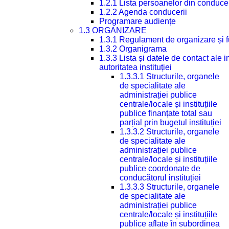
1.2.1 Lista persoanelor din conduce
1.2.2 Agenda conducerii
Programare audiențe
1.3 ORGANIZARE
1.3.1 Regulament de organizare și 
1.3.2 Organigrama
1.3.3 Lista și datele de contact ale
autoritatea instituției
1.3.3.1 Structurile, organele
de specialitate ale
administrației publice
centrale/locale și instituțiile
publice finanțate total sau
parțial prin bugetul instituției
1.3.3.2 Structurile, organele
de specialitate ale
administrației publice
centrale/locale și instituțiile
publice coordonate de
conducătorul instituției
1.3.3.3 Structurile, organele
de specialitate ale
administrației publice
centrale/locale și instituțiile
publice aflate în subordinea