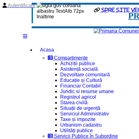
Autentificare
spre site ve
P
Acasa
Compartimente
Achiziții publice
Asistență socială
Dezvoltare comunitară
Educație și Cultură
Financiar Contabil
Juridic si resurse umane
Registrul agricol
Starea civilă
Situații de urgență
Serviciul Administrativ
Taxe și impozite
Urbanism cadastru
Utilități publice
Servicii Publice în Subordine