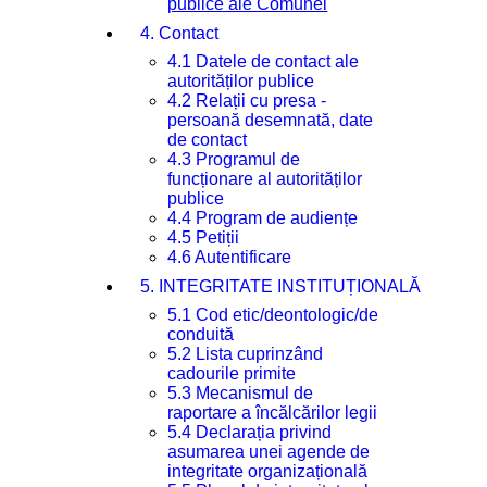
publice ale Comunei
4. Contact
4.1 Datele de contact ale
autorităților publice
4.2 Relații cu presa -
persoană desemnată, date
de contact
4.3 Programul de
funcționare al autorităților
publice
4.4 Program de audiențe
4.5 Petiții
4.6 Autentificare
5. INTEGRITATE INSTITUȚIONALĂ
5.1 Cod etic/deontologic/de
conduită
5.2 Lista cuprinzând
cadourile primite
5.3 Mecanismul de
raportare a încălcărilor legii
5.4 Declarația privind
asumarea unei agende de
integritate organizațională