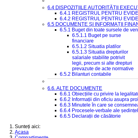
6.4 DISPOZIȚIILE AUTORITĂȚII EXECU
6.4.1 REGISTRUL PENTRU EVID
6.4.2 REGISTRUL PENTRU EVID
6.5 DOCUMENTE ȘI INFORMAȚII FIN
6.5.1 Buget din toate sursele de veni
6.5.1.1 Buget pe surse
financiare
6.5.1.2 Situatia platilor
6.5.1.3 Situatia drepturilor
salariale stabilite potrivit
legii, precum si alte drepturi
prevazute de acte normative
6.5.2 Bilanturi contabile
6.6. ALTE DOCUMENTE
6.6.1 Obiecțiile cu privire la legali
6.6.2 Informații din oficiu asupra p
6.6.3 Minutele în care se consemnea
6.6.4 Procesele-verbale ale ședințel
6.6.5 Declarații de căsătorie
Sunteți aici:
Acasa
Compartimente