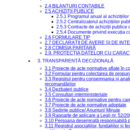
2.4 BILANȚURI CONTABILE
2.5 ACHIZIȚII PUBLICE
2.5.1 Programul anual al achizițiilor
2.5.2 Centralizatorul achizițiilor p
2.5.3 Contracte de achiziții publice
2.5.4 Documente privind execuția co
2.6 FORMULARE TIP
2.7 DECLARAȚII DE AVERE ȘI DE IN
2.8 COMISIA PARITARĂ
2.9. PROTECȚIA DATELOR CU CARA
3. TRANSPARENȚĂ DECIZIONALĂ
3.1 Proiecte de acte normative aflate în c
3.2 Formular pentru colectarea de propune
3.3 Registrul pentru consemnarea și anali
recomandărilor
3.4 Dezbateri publice
3.5 Consultari interministeriale
3.6 Proiecte de acte normative pentru care
3.7 Proiecte de acte normative adoptate
3.8 Ședințe publice/ Anunțuri/ Minute
3.9 Rapoarte de aplicare a Legii nr. 52/2
3.10 Persoana desemnată responsabilă pen
3.11 Registrul asociațiilor, fundațiilor și fe