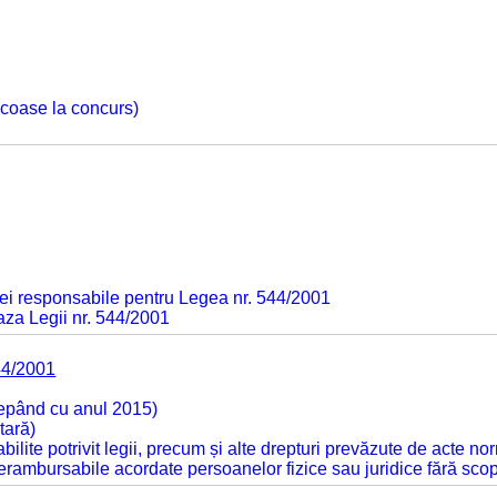
 scoase la concurs)
ei responsabile pentru Legea nr. 544/2001
baza Legii nr. 544/2001
44/2001
cepând cu anul 2015)
tară)
tabilite potrivit legii, precum și alte drepturi prevăzute de acte no
 nerambursabile acordate persoanelor fizice sau juridice fără sco