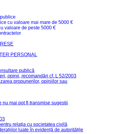
 publice
ublice cu valoare mai mare de 5000 €
 cu valoare de peste 5000 €
ntractelor
TERESE
CTER PERSONAL
onsultare publică
ri, opinii, recomandări cf. L 52/2003
zarea propunerilor, opiniilor sau
 nu mai pot fi transmise sugestii
003
tru relația cu societatea civilă
derațiilor luate în evidență de autoritățile