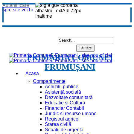
Autentificare
spre site vechi
PRIMĂRIA COMUNEI
FRUMUȘANI
Acasa
Compartimente
Achiziții publice
Asistență socială
Dezvoltare comunitară
Educație și Cultură
Financiar Contabil
Juridic si resurse umane
Registrul agricol
Starea civilă
Situații de urgență