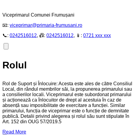
Viceprimarul Comunei Frumușani
📧:
viceprimar@primaria-frumusani.ro
📞:
0242516012
, 📠:
0242516012
, 📱:
0721 xxx xxx
Rolul
Rol de Suport și Înlocuire: Acesta este ales de către Consiliul
Local, din rândul membrilor săi, la propunerea primarului sau
a consilierilor locali. Viceprimarul este subordonat primarului
și acționează ca înlocuitor de drept al acestuia în caz de
absență sau imposibilitate de exercitare a funcției. Similar
primarului, funcția de viceprimar este o funcție de demnitate
publică. Detalii privind alegerea și rolul său sunt stipulate în
Art. 152 din OUG 57/2019.5
Read More