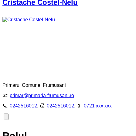
Cristache Costel-Nelu
Primarul Comunei Frumușani
📧:
primar@primaria-frumusani.ro
📞:
0242516012
, 📠:
0242516012
, 📱:
0721 xxx xxx
Rolul