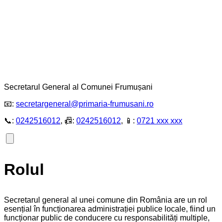
Secretarul General al Comunei Frumușani
📧:
secretargeneral@primaria-frumusani.ro
📞:
0242516012
, 📠:
0242516012
, 📱:
0721 xxx xxx
Rolul
Secretarul general al unei comune din România are un rol
esențial în funcționarea administrației publice locale, fiind un
funcționar public de conducere cu responsabilități multiple,