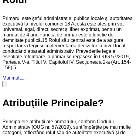
Primarul este șeful administrației publice locale și autoritatea
executivă la nivelul comunei.18 Acesta este ales prin vot
universal, egal, direct, secret și liber exprimat, pentru un
mandat de 4 ani. Funcția de primar este o funcție de
demnitate publică.15 Rolul său central este de a asigura
respectarea legii și implementarea deciziilor la nivel local,
conducând aparatul administrativ. Prevederile legale
esențiale referitoare la primar se regăsesc în OUG 57/2019,
Partea a V-a, Titlul V, Capitolul IV, Secțiunea a 2-a (Art. 154-
158).5
Mai mult...
Atribuțiile Principale?
Principalele atribuții ale primarului, conform Codului
Administrativ (OUG nr. 57/2019), sunt împărțite pe mai multe
categorii, reflectând rolul său de autoritate executivă și de