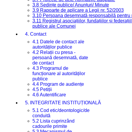
3.8 Ședințe publice/ Anunțuri/ Minute
3.9 Rapoarte de aplicare a Legii nr. 52/2003
3.10 Persoana desemnată responsabilă pentru re
3.11 Registrul asociațiilor, fundațiilor și federații
publice ale Comunei
4. Contact
4.1 Datele de contact ale
autorităților publice
4.2 Relații cu presa -
persoană desemnată, date
de contact
4.3 Programul de
funcționare al autorităților
publice
4.4 Program de audiențe
4.5 Petiții
4.6 Autentificare
5. INTEGRITATE INSTITUȚIONALĂ
5.1 Cod etic/deontologic/de
conduită
5.2 Lista cuprinzând
cadourile primite
5.3 Mecanismul de