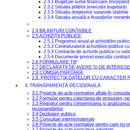
2.3.1 Buget pe surse financiare (începând
2.3.2 Situația plăților (execuția bugetară)
2.3.3 Situația drepturilor salariale stabilit
2.3.4 Situația anuală a finanțărilor neramb
2.4 BILANȚURI CONTABILE
2.5 ACHIZIȚII PUBLICE
2.5.1 Programul anual al achizițiilor publi
2.5.2 Centralizatorul achizițiilor publice 
2.5.3 Contracte de achiziții publice cu va
2.5.4 Documente privind execuția contract
2.6 FORMULARE TIP
2.7 DECLARAȚII DE AVERE ȘI DE INTERES
2.8 COMISIA PARITARĂ
2.9. PROTECȚIA DATELOR CU CARACTER
3. TRANSPARENȚĂ DECIZIONALĂ
3.1 Proiecte de acte normative aflate în consult
3.2 Formular pentru colectarea de propuneri, opi
3.3 Registrul pentru consemnarea și analizarea p
recomandărilor
3.4 Dezbateri publice
3.5 Consultari interministeriale
3.6 Proiecte de acte normative pentru care nu ma
3.7 Proiecte de acte normative adoptate