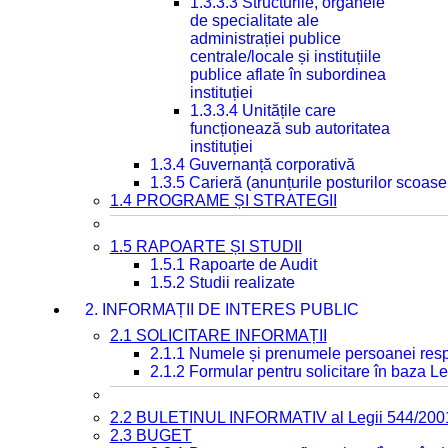
1.3.3.3 Structurile, organele
de specialitate ale
administrației publice
centrale/locale și instituțiile
publice aflate în subordinea
instituției
1.3.3.4 Unitățile care
funcționează sub autoritatea
instituției
1.3.4 Guvernanță corporativă
1.3.5 Carieră (anunțurile posturilor scoase
1.4 PROGRAME ȘI STRATEGII
1.5 RAPOARTE ȘI STUDII
1.5.1 Rapoarte de Audit
1.5.2 Studii realizate
2. INFORMAȚII DE INTERES PUBLIC
2.1 SOLICITARE INFORMAȚII
2.1.1 Numele și prenumele persoanei resp
2.1.2 Formular pentru solicitare în baza Le
2.2 BULETINUL INFORMATIV al Legii 544/200
2.3 BUGET