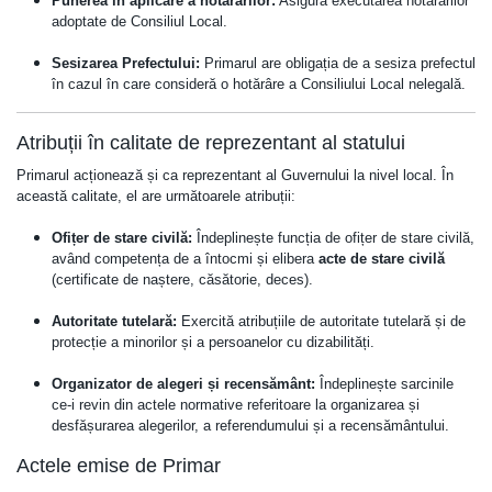
Punerea în aplicare a hotărârilor:
Asigură executarea hotărârilor
adoptate de Consiliul Local.
Sesizarea Prefectului:
Primarul are obligația de a sesiza prefectul
în cazul în care consideră o hotărâre a Consiliului Local nelegală.
Atribuții în calitate de reprezentant al statului
Primarul acționează și ca reprezentant al Guvernului la nivel local. În
această calitate, el are următoarele atribuții:
Ofițer de stare civilă:
Îndeplinește funcția de ofițer de stare civilă,
având competența de a întocmi și elibera
acte de stare civilă
(certificate de naștere, căsătorie, deces).
Autoritate tutelară:
Exercită atribuțiile de autoritate tutelară și de
protecție a minorilor și a persoanelor cu dizabilități.
Organizator de alegeri și recensământ:
Îndeplinește sarcinile
ce-i revin din actele normative referitoare la organizarea și
desfășurarea alegerilor, a referendumului și a recensământului.
Actele emise de Primar