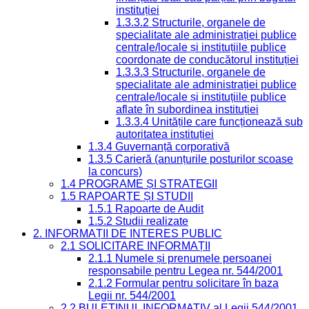
instituției
1.3.3.2 Structurile, organele de
specialitate ale administrației publice
centrale/locale și instituțiile publice
coordonate de conducătorul instituției
1.3.3.3 Structurile, organele de
specialitate ale administrației publice
centrale/locale și instituțiile publice
aflate în subordinea instituției
1.3.3.4 Unitățile care funcționează sub
autoritatea instituției
1.3.4 Guvernanță corporativă
1.3.5 Carieră (anunțurile posturilor scoase
la concurs)
1.4 PROGRAME ȘI STRATEGII
1.5 RAPOARTE ȘI STUDII
1.5.1 Rapoarte de Audit
1.5.2 Studii realizate
2. INFORMAȚII DE INTERES PUBLIC
2.1 SOLICITARE INFORMAȚII
2.1.1 Numele și prenumele persoanei
responsabile pentru Legea nr. 544/2001
2.1.2 Formular pentru solicitare în baza
Legii nr. 544/2001
2.2 BULETINUL INFORMATIV al Legii 544/2001