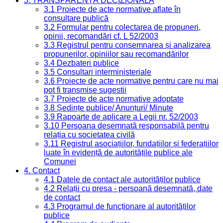
3. TRANSPARENȚĂ DECIZIONALĂ
3.1 Proiecte de acte normative aflate în
consultare publică
3.2 Formular pentru colectarea de propuneri,
opinii, recomandări cf. L 52/2003
3.3 Registrul pentru consemnarea și analizarea
propunerilor, opiniilor sau recomandărilor
3.4 Dezbateri publice
3.5 Consultari interministeriale
3.6 Proiecte de acte normative pentru care nu mai
pot fi transmise sugestii
3.7 Proiecte de acte normative adoptate
3.8 Ședințe publice/ Anunțuri/ Minute
3.9 Rapoarte de aplicare a Legii nr. 52/2003
3.10 Persoana desemnată responsabilă pentru
relația cu societatea civilă
3.11 Registrul asociațiilor, fundațiilor și federațiilor
luate în evidență de autoritățile publice ale
Comunei
4. Contact
4.1 Datele de contact ale autorităților publice
4.2 Relații cu presa - persoană desemnată, date
de contact
4.3 Programul de funcționare al autorităților
publice