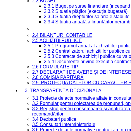
2.3 BUGET
2.3.1 Buget pe surse financiare (începând
2.3.2 Situația plăților (execuția bugetară)
2.3.3 Situația drepturilor salariale stabilit
2.3.4 Situația anuală a finanțărilor neramb
2.4 BILANȚURI CONTABILE
2.5 ACHIZIȚII PUBLICE
2.5.1 Programul anual al achizițiilor publi
2.5.2 Centralizatorul achizițiilor publice 
2.5.3 Contracte de achiziții publice cu va
2.5.4 Documente privind execuția contract
2.6 FORMULARE TIP
2.7 DECLARAȚII DE AVERE ȘI DE INTERES
2.8 COMISIA PARITARĂ
2.9. PROTECȚIA DATELOR CU CARACTER
3. TRANSPARENȚĂ DECIZIONALĂ
3.1 Proiecte de acte normative aflate în consult
3.2 Formular pentru colectarea de propuneri, opi
3.3 Registrul pentru consemnarea și analizarea p
recomandărilor
3.4 Dezbateri publice
3.5 Consultari interministeriale
3.6 Proiecte de acte normative pentru care nu ma