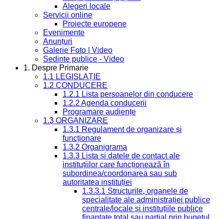
Alegeri locale
Servicii online
Proiecte europene
Evenimente
Anunțuri
Galerie Foto | Video
Sedinte publice - Video
1. Despre Primarie
1.1 LEGISLAȚIE
1.2 CONDUCERE
1.2.1 Lista persoanelor din conducere
1.2.2 Agenda conducerii
Programare audiențe
1.3 ORGANIZARE
1.3.1 Regulament de organizare și
funcționare
1.3.2 Organigrama
1.3.3 Lista și datele de contact ale
instituțiilor care funcționează în
subordinea/coordonarea sau sub
autoritatea instituției
1.3.3.1 Structurile, organele de
specialitate ale administrației publice
centrale/locale și instituțiile publice
finanțate total sau parțial prin bugetul