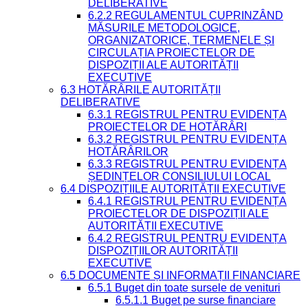
DELIBERATIVE
6.2.2 REGULAMENTUL CUPRINZÂND
MĂSURILE METODOLOGICE,
ORGANIZATORICE, TERMENELE ȘI
CIRCULAȚIA PROIECTELOR DE
DISPOZIȚII ALE AUTORITĂȚII
EXECUTIVE
6.3 HOTĂRÂRILE AUTORITĂȚII
DELIBERATIVE
6.3.1 REGISTRUL PENTRU EVIDENȚA
PROIECTELOR DE HOTĂRÂRI
6.3.2 REGISTRUL PENTRU EVIDENȚA
HOTĂRÂRILOR
6.3.3 REGISTRUL PENTRU EVIDENȚA
ȘEDINȚELOR CONSILIULUI LOCAL
6.4 DISPOZIȚIILE AUTORITĂȚII EXECUTIVE
6.4.1 REGISTRUL PENTRU EVIDENȚA
PROIECTELOR DE DISPOZIȚII ALE
AUTORITĂȚII EXECUTIVE
6.4.2 REGISTRUL PENTRU EVIDENȚA
DISPOZIȚIILOR AUTORITĂȚII
EXECUTIVE
6.5 DOCUMENTE ȘI INFORMAȚII FINANCIARE
6.5.1 Buget din toate sursele de venituri
6.5.1.1 Buget pe surse financiare