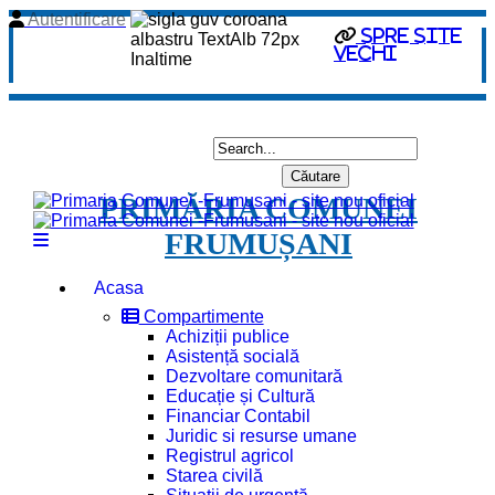
Autentificare
spre site
vechi
PRIMĂRIA COMUNEI
FRUMUȘANI
Acasa
Compartimente
Achiziții publice
Asistență socială
Dezvoltare comunitară
Educație și Cultură
Financiar Contabil
Juridic si resurse umane
Registrul agricol
Starea civilă