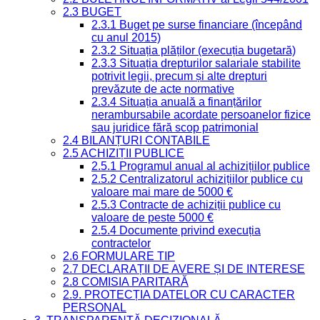
2.3 BUGET
2.3.1 Buget pe surse financiare (începând
cu anul 2015)
2.3.2 Situația plăților (execuția bugetară)
2.3.3 Situația drepturilor salariale stabilite
potrivit legii, precum și alte drepturi
prevăzute de acte normative
2.3.4 Situația anuală a finanțărilor
nerambursabile acordate persoanelor fizice
sau juridice fără scop patrimonial
2.4 BILANȚURI CONTABILE
2.5 ACHIZIȚII PUBLICE
2.5.1 Programul anual al achizițiilor publice
2.5.2 Centralizatorul achizițiilor publice cu
valoare mai mare de 5000 €
2.5.3 Contracte de achiziții publice cu
valoare de peste 5000 €
2.5.4 Documente privind execuția
contractelor
2.6 FORMULARE TIP
2.7 DECLARAȚII DE AVERE ȘI DE INTERESE
2.8 COMISIA PARITARĂ
2.9. PROTECȚIA DATELOR CU CARACTER
PERSONAL