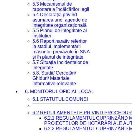
5.3 Mecanismul de
raportare a încălcărilor legii
5.4 Declarația privind
asumarea unei agende de
integritate organizațională
5.5 Planul de integritate al
instituției
5.6 Raport narativ referitor
la stadiul implementării
măsurilor prevăzute în SNA
și în planul de integritate
5.7 Situația incidentelor de
integritate
5.8. Studii/ Cercetări/
Ghiduri/ Materiale
informative relevante
6. MONITORUL OFICIAL LOCAL
6.1 STATUTUL COMUNEI
6.2 REGULAMENTELE PRIVIND PROCEDURI
6.2.1 REGULAMENTUL CUPRINZÂND M
PROIECTELOR DE HOTĂRÂRI ALE AUT
6.2.2 REGULAMENTUL CUPRINZÂND M