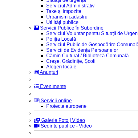
Situații de urgență
Serviciul Administrativ
Taxe și impozite
Urbanism cadastru
Utilități publice
Servicii Publice în Subordine
Serviciul Voluntar pentru Situații de Urgen
Poliția Locală
Serviciul Public de Gospodărire Comunal
Servicii de Evidența Persoanelor
Cămin Cultural / Bibliotecă Comunală
Creșe, Grădinițe, Școli
Alegeri locale
Anunțuri
Evenimente
Servicii online
Proiecte europene
Galerie Foto | Video
Sedinte publice - Video