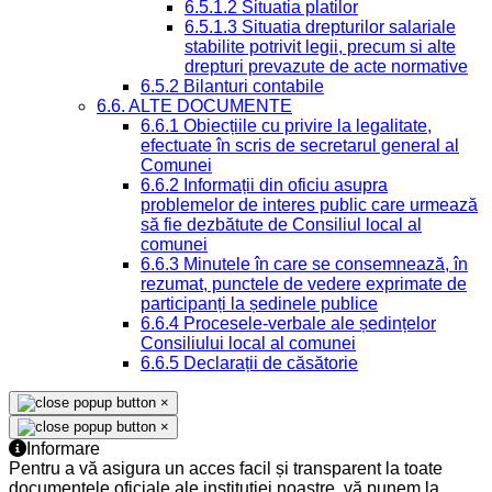
6.5.1.2 Situatia platilor
6.5.1.3 Situatia drepturilor salariale
stabilite potrivit legii, precum si alte
drepturi prevazute de acte normative
6.5.2 Bilanturi contabile
6.6. ALTE DOCUMENTE
6.6.1 Obiecțiile cu privire la legalitate,
efectuate în scris de secretarul general al
Comunei
6.6.2 Informații din oficiu asupra
problemelor de interes public care urmează
să fie dezbătute de Consiliul local al
comunei
6.6.3 Minutele în care se consemnează, în
rezumat, punctele de vedere exprimate de
participanți la ședinele publice
6.6.4 Procesele-verbale ale ședințelor
Consiliului local al comunei
6.6.5 Declarații de căsătorie
×
×
Informare
Pentru a vă asigura un acces facil și transparent la toate
documentele oficiale ale instituției noastre, vă punem la