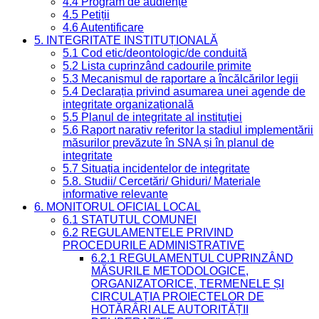
4.4 Program de audiențe
4.5 Petiții
4.6 Autentificare
5. INTEGRITATE INSTITUȚIONALĂ
5.1 Cod etic/deontologic/de conduită
5.2 Lista cuprinzând cadourile primite
5.3 Mecanismul de raportare a încălcărilor legii
5.4 Declarația privind asumarea unei agende de
integritate organizațională
5.5 Planul de integritate al instituției
5.6 Raport narativ referitor la stadiul implementării
măsurilor prevăzute în SNA și în planul de
integritate
5.7 Situația incidentelor de integritate
5.8. Studii/ Cercetări/ Ghiduri/ Materiale
informative relevante
6. MONITORUL OFICIAL LOCAL
6.1 STATUTUL COMUNEI
6.2 REGULAMENTELE PRIVIND
PROCEDURILE ADMINISTRATIVE
6.2.1 REGULAMENTUL CUPRINZÂND
MĂSURILE METODOLOGICE,
ORGANIZATORICE, TERMENELE ȘI
CIRCULAȚIA PROIECTELOR DE
HOTĂRÂRI ALE AUTORITĂȚII