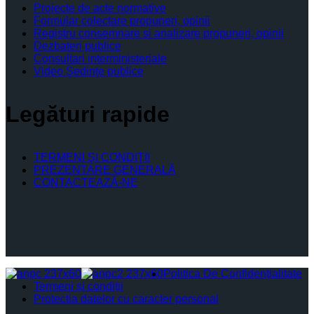
Proiecte de acte normative
Formular colectare propuneri, opinii
Registru consemnare si analizare propuneri, opinii
Dezbateri publice
Consultari interministeriale
Video Şedinţe publice
Legături rapide
TERMENI ŞI CONDIŢII
PREZENTARE GENERALĂ
CONTACTEAZĂ-NE
Politica De Confidențialitate
Termeni și condiții
Protectia datelor cu caracter personal