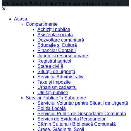
© Copyright 2026 | Design & Devlopment by vreausite.eu
Acasa
Compartimente
Achiziții publice
Asistență socială
Dezvoltare comunitară
Educație și Cultură
Financiar Contabil
Juridic si resurse umane
Registrul agricol
Starea civilă
Situații de urgență
Serviciul Administrativ
Taxe și impozite
Urbanism cadastru
Utilități publice
Servicii Publice în Subordine
Serviciul Voluntar pentru Situații de Urgență
Poliția Locală
Serviciul Public de Gospodărire Comunală
Servicii de Evidența Persoanelor
Cămin Cultural / Bibliotecă Comunală
Creșe, Grădinițe, Școli