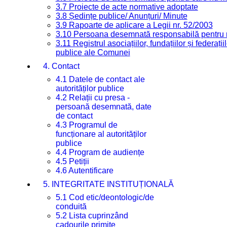
3.7 Proiecte de acte normative adoptate
3.8 Ședințe publice/ Anunțuri/ Minute
3.9 Rapoarte de aplicare a Legii nr. 52/2003
3.10 Persoana desemnată responsabilă pentru re
3.11 Registrul asociațiilor, fundațiilor și federații
publice ale Comunei
4. Contact
4.1 Datele de contact ale
autorităților publice
4.2 Relații cu presa -
persoană desemnată, date
de contact
4.3 Programul de
funcționare al autorităților
publice
4.4 Program de audiențe
4.5 Petiții
4.6 Autentificare
5. INTEGRITATE INSTITUȚIONALĂ
5.1 Cod etic/deontologic/de
conduită
5.2 Lista cuprinzând
cadourile primite