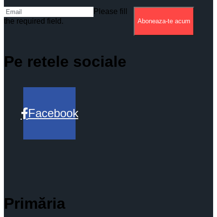
Please fill
the required field.
Aboneaza-te acum
Pe retele sociale
Facebook
Primăria