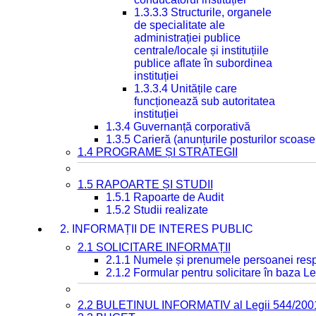
1.3.3.3 Structurile, organele
de specialitate ale
administrației publice
centrale/locale și instituțiile
publice aflate în subordinea
instituției
1.3.3.4 Unitățile care
funcționează sub autoritatea
instituției
1.3.4 Guvernanță corporativă
1.3.5 Carieră (anunțurile posturilor scoase
1.4 PROGRAME ȘI STRATEGII
1.5 RAPOARTE ȘI STUDII
1.5.1 Rapoarte de Audit
1.5.2 Studii realizate
2. INFORMAȚII DE INTERES PUBLIC
2.1 SOLICITARE INFORMAȚII
2.1.1 Numele și prenumele persoanei resp
2.1.2 Formular pentru solicitare în baza Le
2.2 BULETINUL INFORMATIV al Legii 544/200