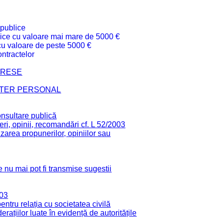
 publice
ublice cu valoare mai mare de 5000 €
 cu valoare de peste 5000 €
ntractelor
TERESE
CTER PERSONAL
onsultare publică
ri, opinii, recomandări cf. L 52/2003
zarea propunerilor, opiniilor sau
 nu mai pot fi transmise sugestii
003
tru relația cu societatea civilă
derațiilor luate în evidență de autoritățile