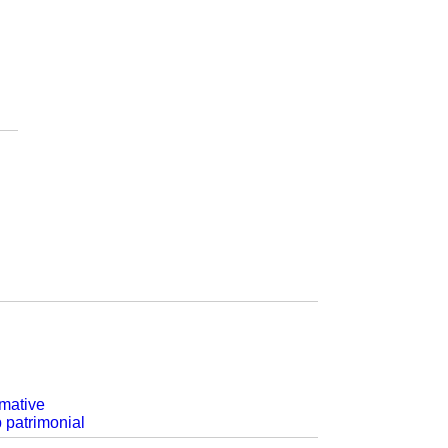
rmative
p patrimonial