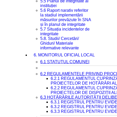
5.5 Planul de integritate al
instituției
5.6 Raport narativ referitor
la stadiul implementării
măsurilor prevăzute în SNA
și în planul de integritate
5.7 Situația incidentelor de
integritate
5.8. Studii/ Cercetări/
Ghiduri/ Materiale
informative relevante
6. MONITORUL OFICIAL LOCAL
6.1 STATUTUL COMUNEI
6.2 REGULAMENTELE PRIVIND PROC
6.2.1 REGULAMENTUL CUPRINZ
PROIECTELOR DE HOTĂRÂRI ALE
6.2.2 REGULAMENTUL CUPRINZ
PROIECTELOR DE DISPOZIȚII A
6.3 HOTĂRÂRILE AUTORITĂȚII DELIB
6.3.1 REGISTRUL PENTRU EVI
6.3.2 REGISTRUL PENTRU EVI
6.3.3 REGISTRUL PENTRU EVID