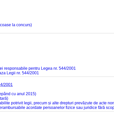
 scoase la concurs)
ei responsabile pentru Legea nr. 544/2001
baza Legii nr. 544/2001
44/2001
cepând cu anul 2015)
tară)
tabilite potrivit legii, precum și alte drepturi prevăzute de acte no
 nerambursabile acordate persoanelor fizice sau juridice fără sco