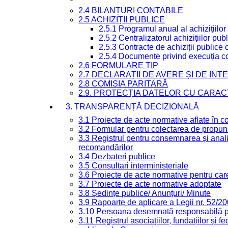
2.4 BILANȚURI CONTABILE
2.5 ACHIZIȚII PUBLICE
2.5.1 Programul anual al achizițiilor
2.5.2 Centralizatorul achizițiilor p
2.5.3 Contracte de achiziții publice
2.5.4 Documente privind execuția co
2.6 FORMULARE TIP
2.7 DECLARAȚII DE AVERE ȘI DE IN
2.8 COMISIA PARITARĂ
2.9. PROTECȚIA DATELOR CU CARA
3. TRANSPARENȚĂ DECIZIONALĂ
3.1 Proiecte de acte normative aflate în c
3.2 Formular pentru colectarea de propune
3.3 Registrul pentru consemnarea și anali
recomandărilor
3.4 Dezbateri publice
3.5 Consultari interministeriale
3.6 Proiecte de acte normative pentru care
3.7 Proiecte de acte normative adoptate
3.8 Ședințe publice/ Anunțuri/ Minute
3.9 Rapoarte de aplicare a Legii nr. 52/2
3.10 Persoana desemnată responsabilă pen
3.11 Registrul asociațiilor, fundațiilor și fe