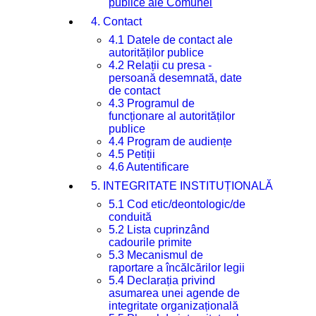
publice ale Comunei
4. Contact
4.1 Datele de contact ale
autorităților publice
4.2 Relații cu presa -
persoană desemnată, date
de contact
4.3 Programul de
funcționare al autorităților
publice
4.4 Program de audiențe
4.5 Petiții
4.6 Autentificare
5. INTEGRITATE INSTITUȚIONALĂ
5.1 Cod etic/deontologic/de
conduită
5.2 Lista cuprinzând
cadourile primite
5.3 Mecanismul de
raportare a încălcărilor legii
5.4 Declarația privind
asumarea unei agende de
integritate organizațională