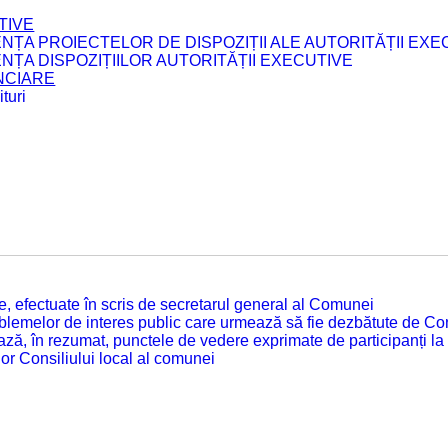
TIVE
ENȚA PROIECTELOR DE DISPOZIȚII ALE AUTORITĂȚII EXE
ENȚA DISPOZIȚIILOR AUTORITĂȚII EXECUTIVE
ANCIARE
turi
tate, efectuate în scris de secretarul general al Comunei
roblemelor de interes public care urmează să fie dezbătute de Con
ză, în rezumat, punctele de vedere exprimate de participanți la
or Consiliului local al comunei