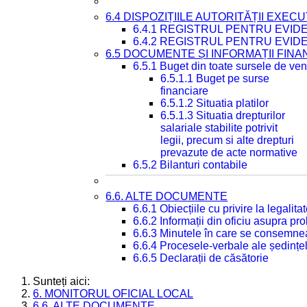
6.4 DISPOZIȚIILE AUTORITĂȚII EXECU
6.4.1 REGISTRUL PENTRU EVID
6.4.2 REGISTRUL PENTRU EVID
6.5 DOCUMENTE ȘI INFORMAȚII FIN
6.5.1 Buget din toate sursele de veni
6.5.1.1 Buget pe surse
financiare
6.5.1.2 Situatia platilor
6.5.1.3 Situatia drepturilor
salariale stabilite potrivit
legii, precum si alte drepturi
prevazute de acte normative
6.5.2 Bilanturi contabile
6.6. ALTE DOCUMENTE
6.6.1 Obiecțiile cu privire la legali
6.6.2 Informații din oficiu asupra p
6.6.3 Minutele în care se consemnea
6.6.4 Procesele-verbale ale ședințel
6.6.5 Declarații de căsătorie
Sunteți aici:
6. MONITORUL OFICIAL LOCAL
6.6. ALTE DOCUMENTE