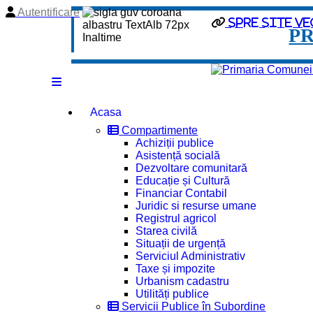
Autentificare
spre site ve
P
Acasa
Compartimente
Achiziții publice
Asistență socială
Dezvoltare comunitară
Educație și Cultură
Financiar Contabil
Juridic si resurse umane
Registrul agricol
Starea civilă
Situații de urgență
Serviciul Administrativ
Taxe și impozite
Urbanism cadastru
Utilități publice
Servicii Publice în Subordine