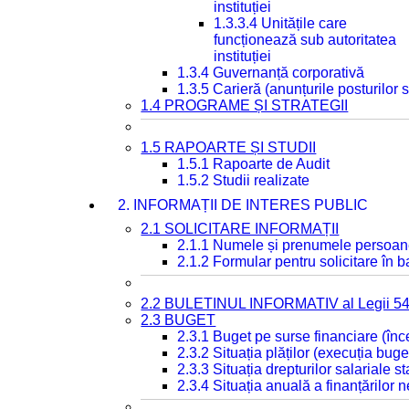
instituției
1.3.3.4 Unitățile care
funcționează sub autoritatea
instituției
1.3.4 Guvernanță corporativă
1.3.5 Carieră (anunțurile posturilor
1.4 PROGRAME ȘI STRATEGII
1.5 RAPOARTE ȘI STUDII
1.5.1 Rapoarte de Audit
1.5.2 Studii realizate
2. INFORMAȚII DE INTERES PUBLIC
2.1 SOLICITARE INFORMAȚII
2.1.1 Numele și prenumele persoan
2.1.2 Formular pentru solicitare în 
2.2 BULETINUL INFORMATIV al Legii 5
2.3 BUGET
2.3.1 Buget pe surse financiare (în
2.3.2 Situația plăților (execuția buge
2.3.3 Situația drepturilor salariale s
2.3.4 Situația anuală a finanțărilor