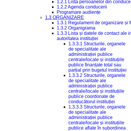
1.2.1 Lista persoanelor din conduce
1.2.2 Agenda conducerii
Programare audiențe
1.3 ORGANIZARE
1.3.1 Regulament de organizare și 
1.3.2 Organigrama
1.3.3 Lista și datele de contact ale
autoritatea instituției
1.3.3.1 Structurile, organele
de specialitate ale
administrației publice
centrale/locale și instituțiile
publice finanțate total sau
parțial prin bugetul instituției
1.3.3.2 Structurile, organele
de specialitate ale
administrației publice
centrale/locale și instituțiile
publice coordonate de
conducătorul instituției
1.3.3.3 Structurile, organele
de specialitate ale
administrației publice
centrale/locale și instituțiile
publice aflate în subordinea