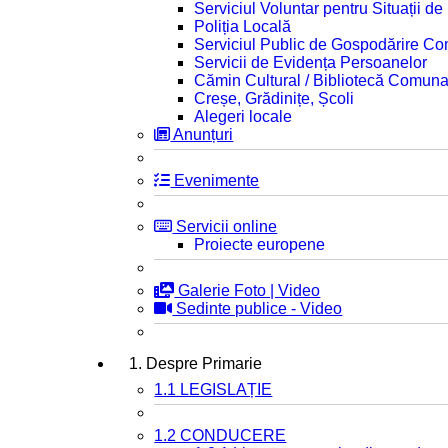
Serviciul Voluntar pentru Situații d
Poliția Locală
Serviciul Public de Gospodărire C
Servicii de Evidența Persoanelor
Cămin Cultural / Bibliotecă Comuna
Creșe, Grădinițe, Școli
Alegeri locale
Anunțuri
Evenimente
Servicii online
Proiecte europene
Galerie Foto | Video
Sedinte publice - Video
1. Despre Primarie
1.1 LEGISLAȚIE
1.2 CONDUCERE