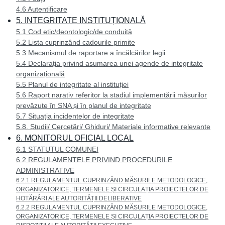
4.6 Autentificare
5. INTEGRITATE INSTITUȚIONALĂ
5.1 Cod etic/deontologic/de conduită
5.2 Lista cuprinzând cadourile primite
5.3 Mecanismul de raportare a încălcărilor legii
5.4 Declarația privind asumarea unei agende de integritate
organizațională
5.5 Planul de integritate al instituției
5.6 Raport narativ referitor la stadiul implementării măsurilor
prevăzute în SNA și în planul de integritate
5.7 Situația incidentelor de integritate
5.8. Studii/ Cercetări/ Ghiduri/ Materiale informative relevante
6. MONITORUL OFICIAL LOCAL
6.1 STATUTUL COMUNEI
6.2 REGULAMENTELE PRIVIND PROCEDURILE
ADMINISTRATIVE
6.2.1 REGULAMENTUL CUPRINZÂND MĂSURILE METODOLOGICE,
ORGANIZATORICE, TERMENELE ȘI CIRCULAȚIA PROIECTELOR DE
HOTĂRÂRI ALE AUTORITĂȚII DELIBERATIVE
6.2.2 REGULAMENTUL CUPRINZÂND MĂSURILE METODOLOGICE,
ORGANIZATORICE, TERMENELE ȘI CIRCULAȚIA PROIECTELOR DE