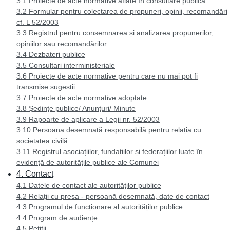
3.1 Proiecte de acte normative aflate în consultare publică
3.2 Formular pentru colectarea de propuneri, opinii, recomandări
cf. L 52/2003
3.3 Registrul pentru consemnarea și analizarea propunerilor,
opiniilor sau recomandărilor
3.4 Dezbateri publice
3.5 Consultari interministeriale
3.6 Proiecte de acte normative pentru care nu mai pot fi
transmise sugestii
3.7 Proiecte de acte normative adoptate
3.8 Ședințe publice/ Anunțuri/ Minute
3.9 Rapoarte de aplicare a Legii nr. 52/2003
3.10 Persoana desemnată responsabilă pentru relația cu
societatea civilă
3.11 Registrul asociațiilor, fundațiilor și federațiilor luate în
evidență de autoritățile publice ale Comunei
4. Contact
4.1 Datele de contact ale autorităților publice
4.2 Relații cu presa - persoană desemnată, date de contact
4.3 Programul de funcționare al autorităților publice
4.4 Program de audiențe
4.5 Petiții