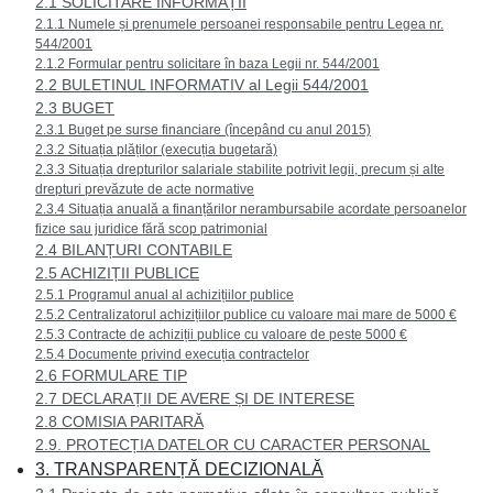
2.1 SOLICITARE INFORMAȚII
2.1.1 Numele și prenumele persoanei responsabile pentru Legea nr.
544/2001
2.1.2 Formular pentru solicitare în baza Legii nr. 544/2001
2.2 BULETINUL INFORMATIV al Legii 544/2001
2.3 BUGET
2.3.1 Buget pe surse financiare (începând cu anul 2015)
2.3.2 Situația plăților (execuția bugetară)
2.3.3 Situația drepturilor salariale stabilite potrivit legii, precum și alte
drepturi prevăzute de acte normative
2.3.4 Situația anuală a finanțărilor nerambursabile acordate persoanelor
fizice sau juridice fără scop patrimonial
2.4 BILANȚURI CONTABILE
2.5 ACHIZIȚII PUBLICE
2.5.1 Programul anual al achizițiilor publice
2.5.2 Centralizatorul achizițiilor publice cu valoare mai mare de 5000 €
2.5.3 Contracte de achiziții publice cu valoare de peste 5000 €
2.5.4 Documente privind execuția contractelor
2.6 FORMULARE TIP
2.7 DECLARAȚII DE AVERE ȘI DE INTERESE
2.8 COMISIA PARITARĂ
2.9. PROTECȚIA DATELOR CU CARACTER PERSONAL
3. TRANSPARENȚĂ DECIZIONALĂ