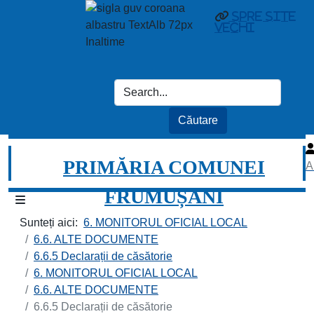
spre site
vechi
PRIMĂRIA COMUNEI
A
FRUMUȘANI
Sunteți aici:
6. MONITORUL OFICIAL LOCAL
6.6. ALTE DOCUMENTE
6.6.5 Declarații de căsătorie
6. MONITORUL OFICIAL LOCAL
6.6. ALTE DOCUMENTE
6.6.5 Declarații de căsătorie