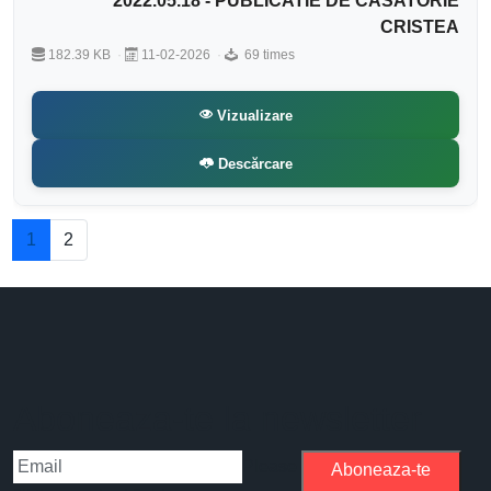
2022.05.18 - PUBLICATIE DE CASATORIE
CRISTEA
182.39 KB
11-02-2026
69 times
Vizualizare
Descărcare
1
2
Aboneaza-te la newsletter
Please
Aboneaza-te