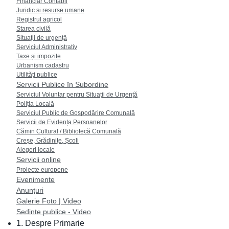
Financiar Contabil
Juridic si resurse umane
Registrul agricol
Starea civilă
Situații de urgență
Serviciul Administrativ
Taxe și impozite
Urbanism cadastru
Utilități publice
Servicii Publice în Subordine
Serviciul Voluntar pentru Situații de Urgență
Poliția Locală
Serviciul Public de Gospodărire Comunală
Servicii de Evidența Persoanelor
Cămin Cultural / Bibliotecă Comunală
Creșe, Grădinițe, Școli
Alegeri locale
Servicii online
Proiecte europene
Evenimente
Anunțuri
Galerie Foto | Video
Sedinte publice - Video
1. Despre Primarie