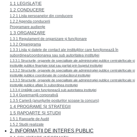
1.1 LEGISLAȚIE
1.2 CONDUCERE
1.2.1 Lista persoanelor din conducere
1.2.2 Agenda conducerii
Programare audiențe
1.3 ORGANIZARE
1.3.1 Regulament de organizare și funcționare
1.3.2 Organigrama
1.3.3 Lista și datele de contact ale instituțiilor care funcționează în
subordinea/coordonarea sau sub autoritatea instituției
1.3.3.1 Structurile, organele de specialitate ale administrației publice centrale/locale și
instituțiile publice finanțate total sau parțial prin bugetul instituției
1.3.3.2 Structurile, organele de specialitate ale administrației publice centrale/locale și
instituțiile publice coordonate de conducătorul instituției
1.3.3.3 Structurile, organele de specialitate ale administrației publice centrale/locale și
instituțiile publice aflate în subordinea instituției
1.3.3.4 Unitățile care funcționează sub autoritatea instituției
1.3.4 Guvernanță corporativă
1.3.5 Carieră (anunțurile posturilor scoase la concurs)
1.4 PROGRAME ȘI STRATEGII
1.5 RAPOARTE ȘI STUDII
1.5.1 Rapoarte de Audit
1.5.2 Studii realizate
2. INFORMAȚII DE INTERES PUBLIC