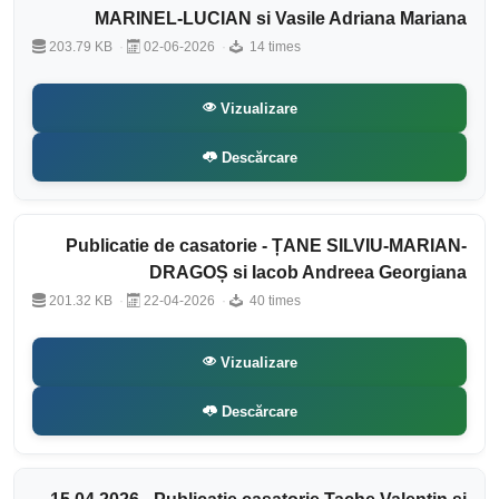
MARINEL-LUCIAN si Vasile Adriana Mariana
203.79 KB
02-06-2026
14 times
Vizualizare
Descărcare
Publicatie de casatorie - ȚANE SILVIU-MARIAN-
DRAGOȘ si Iacob Andreea Georgiana
201.32 KB
22-04-2026
40 times
Vizualizare
Descărcare