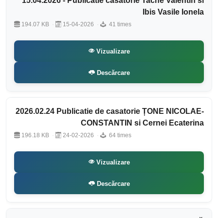
15.04.2026 - Publicatie casatorie Tache Valentin si
Ibis Vasile Ionela
194.07 KB
15-04-2026
41 times
Vizualizare
Descărcare
2026.02.24 Publicatie de casatorie ȚONE NICOLAE-
CONSTANTIN si Cernei Ecaterina
196.18 KB
24-02-2026
64 times
Vizualizare
Descărcare