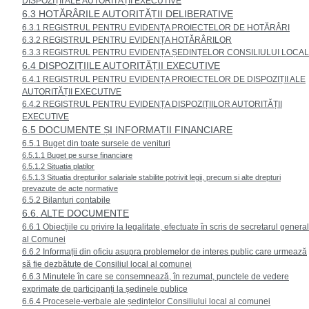
DISPOZIȚII ALE AUTORITĂȚII EXECUTIVE
6.3 HOTĂRÂRILE AUTORITĂȚII DELIBERATIVE
6.3.1 REGISTRUL PENTRU EVIDENȚA PROIECTELOR DE HOTĂRÂRI
6.3.2 REGISTRUL PENTRU EVIDENȚA HOTĂRÂRILOR
6.3.3 REGISTRUL PENTRU EVIDENȚA ȘEDINȚELOR CONSILIULUI LOCAL
6.4 DISPOZIȚIILE AUTORITĂȚII EXECUTIVE
6.4.1 REGISTRUL PENTRU EVIDENȚA PROIECTELOR DE DISPOZIȚII ALE
AUTORITĂȚII EXECUTIVE
6.4.2 REGISTRUL PENTRU EVIDENȚA DISPOZIȚIILOR AUTORITĂȚII
EXECUTIVE
6.5 DOCUMENTE ȘI INFORMAȚII FINANCIARE
6.5.1 Buget din toate sursele de venituri
6.5.1.1 Buget pe surse financiare
6.5.1.2 Situatia platilor
6.5.1.3 Situatia drepturilor salariale stabilite potrivit legii, precum si alte drepturi
prevazute de acte normative
6.5.2 Bilanturi contabile
6.6. ALTE DOCUMENTE
6.6.1 Obiecțiile cu privire la legalitate, efectuate în scris de secretarul general
al Comunei
6.6.2 Informații din oficiu asupra problemelor de interes public care urmează
să fie dezbătute de Consiliul local al comunei
6.6.3 Minutele în care se consemnează, în rezumat, punctele de vedere
exprimate de participanți la ședinele publice
6.6.4 Procesele-verbale ale ședințelor Consiliului local al comunei