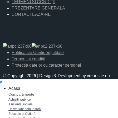
TERMENI ŞI CONDIŢII
PREZENTARE GENERALĂ
CONTACTEAZĂ-NE
Politica De Confidențialitate
Termeni și condiții
Protectia datelor cu caracter personal
© Copyright 2026 | Design & Devlopment by vreausite.eu
Acasa
Compartimente
Achiziții publice
Asistență socială
Dezvoltare comunitară
Educație și Cultură