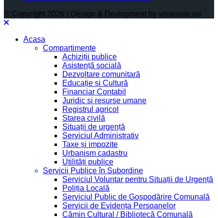
© Copyright 2026 | Design & Devlopment by vreausite.eu
Acasa
Compartimente
Achiziții publice
Asistență socială
Dezvoltare comunitară
Educație și Cultură
Financiar Contabil
Juridic si resurse umane
Registrul agricol
Starea civilă
Situații de urgență
Serviciul Administrativ
Taxe și impozite
Urbanism cadastru
Utilități publice
Servicii Publice în Subordine
Serviciul Voluntar pentru Situații de Urgență
Poliția Locală
Serviciul Public de Gospodărire Comunală
Servicii de Evidența Persoanelor
Cămin Cultural / Bibliotecă Comunală