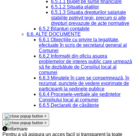
6.5.1.1 Buget pe surse financiare
6.5.1.2 Situatia platilor
6.5.1.3 Situatia drepturilor salariale
stabilite potrivit legii, precum si alte
drepturi prevazute de acte normative
6.5.2 Bilanturi contabile
6.6. ALTE DOCUMENTE
6.6.1 Obiecțiile cu privire la legalitate,
efectuate în scris de secretarul general al
Comunei
6.6.2 Informații din oficiu asupra
problemelor de interes public care urmează
să fie dezbătute de Consiliul local al
comunei
6.6.3 Minutele în care se consemnează, în
rezumat, punctele de vedere exprimate de
participanți la ședinele publice
6.6.4 Procesele-verbale ale ședințelor
Consiliului local al comunei
6.6.5 Declarații de căsătorie
×
×
Informare
Pentru a vă asigura un acces facil și transparent la toate