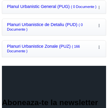
Planul Urbanistic General (PUG)
( 0 Documente )
Planuri Urbanistice de Detaliu (PUD)
( 0
Documente )
Planuri Urbanistice Zonale (PUZ)
( 166
Documente )
Aboneaza-te la newsletter