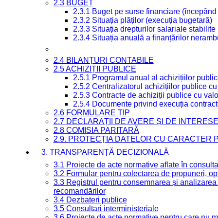
2.3 BUGET
2.3.1 Buget pe surse financiare (începând
2.3.2 Situația plăților (execuția bugetară)
2.3.3 Situația drepturilor salariale stabilit
2.3.4 Situația anuală a finanțărilor neramb
2.4 BILANȚURI CONTABILE
2.5 ACHIZIȚII PUBLICE
2.5.1 Programul anual al achizițiilor publi
2.5.2 Centralizatorul achizițiilor publice 
2.5.3 Contracte de achiziții publice cu va
2.5.4 Documente privind execuția contract
2.6 FORMULARE TIP
2.7 DECLARAȚII DE AVERE ȘI DE INTERES
2.8 COMISIA PARITARĂ
2.9. PROTECȚIA DATELOR CU CARACTER
3. TRANSPARENȚĂ DECIZIONALĂ
3.1 Proiecte de acte normative aflate în consult
3.2 Formular pentru colectarea de propuneri, opi
3.3 Registrul pentru consemnarea și analizarea p
recomandărilor
3.4 Dezbateri publice
3.5 Consultari interministeriale
3.6 Proiecte de acte normative pentru care nu ma