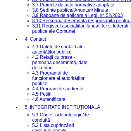
3.7 Proiecte de acte normative adoptate
3.8 Ședințe publice/ Anunțuri/ Minute
3.9 Rapoarte de aplicare a Legii nr. 52/2003
3.10 Persoana desemnată responsabilă pentru re
3.11 Registrul asociațiilor, fundațiilor și federații
publice ale Comunei
4. Contact
4.1 Datele de contact ale
autorităților publice
4.2 Relații cu presa -
persoană desemnată, date
de contact
4.3 Programul de
funcționare al autorităților
publice
4.4 Program de audiențe
4.5 Petiții
4.6 Autentificare
5. INTEGRITATE INSTITUȚIONALĂ
5.1 Cod etic/deontologic/de
conduită
5.2 Lista cuprinzând
cadourile primite