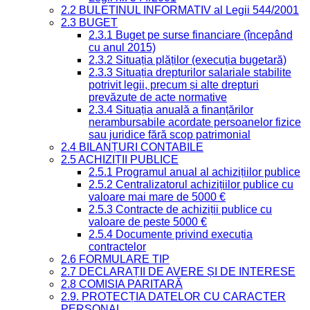
2.2 BULETINUL INFORMATIV al Legii 544/2001
2.3 BUGET
2.3.1 Buget pe surse financiare (începând
cu anul 2015)
2.3.2 Situația plăților (execuția bugetară)
2.3.3 Situația drepturilor salariale stabilite
potrivit legii, precum și alte drepturi
prevăzute de acte normative
2.3.4 Situația anuală a finanțărilor
nerambursabile acordate persoanelor fizice
sau juridice fără scop patrimonial
2.4 BILANȚURI CONTABILE
2.5 ACHIZIȚII PUBLICE
2.5.1 Programul anual al achizițiilor publice
2.5.2 Centralizatorul achizițiilor publice cu
valoare mai mare de 5000 €
2.5.3 Contracte de achiziții publice cu
valoare de peste 5000 €
2.5.4 Documente privind execuția
contractelor
2.6 FORMULARE TIP
2.7 DECLARAȚII DE AVERE ȘI DE INTERESE
2.8 COMISIA PARITARĂ
2.9. PROTECȚIA DATELOR CU CARACTER
PERSONAL