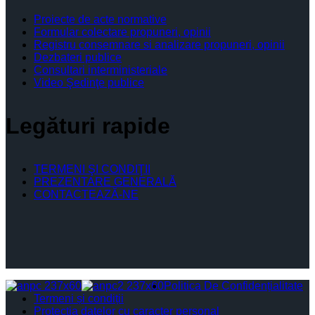
Proiecte de acte normative
Formular colectare propuneri, opinii
Registru consemnare si analizare propuneri, opinii
Dezbateri publice
Consultari interministeriale
Video Şedinţe publice
Legături rapide
TERMENI ŞI CONDIŢII
PREZENTARE GENERALĂ
CONTACTEAZĂ-NE
Politica De Confidențialitate
Termeni și condiții
Protectia datelor cu caracter personal