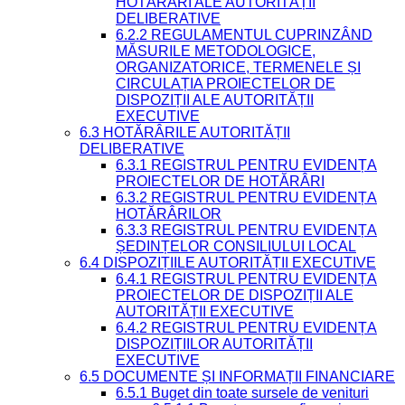
HOTĂRÂRI ALE AUTORITĂȚII
DELIBERATIVE
6.2.2 REGULAMENTUL CUPRINZÂND
MĂSURILE METODOLOGICE,
ORGANIZATORICE, TERMENELE ȘI
CIRCULAȚIA PROIECTELOR DE
DISPOZIȚII ALE AUTORITĂȚII
EXECUTIVE
6.3 HOTĂRÂRILE AUTORITĂȚII
DELIBERATIVE
6.3.1 REGISTRUL PENTRU EVIDENȚA
PROIECTELOR DE HOTĂRÂRI
6.3.2 REGISTRUL PENTRU EVIDENȚA
HOTĂRÂRILOR
6.3.3 REGISTRUL PENTRU EVIDENȚA
ȘEDINȚELOR CONSILIULUI LOCAL
6.4 DISPOZIȚIILE AUTORITĂȚII EXECUTIVE
6.4.1 REGISTRUL PENTRU EVIDENȚA
PROIECTELOR DE DISPOZIȚII ALE
AUTORITĂȚII EXECUTIVE
6.4.2 REGISTRUL PENTRU EVIDENȚA
DISPOZIȚIILOR AUTORITĂȚII
EXECUTIVE
6.5 DOCUMENTE ȘI INFORMAȚII FINANCIARE
6.5.1 Buget din toate sursele de venituri