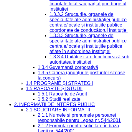
finanțate total sau parțial prin bugetul
instituției
1.3.3.2 Structurile, organele de
specialitate ale administrației publice
centrale/locale și instituțiile publice
coordonate de conducătorul instituției
1.3.3.3 Structurile, organele de
specialitate ale administrației publice
centrale/locale și instituțiile publice
aflate în subordinea instituției
1.3.3.4 Unitățile care funcționează sub
autoritatea instituției
1.3.4 Guvernanță corporativă
1.3.5 Carieră (anunțurile posturilor scoase
la concurs)
1.4 PROGRAME ȘI STRATEGII
1.5 RAPOARTE ȘI STUDII
1.5.1 Rapoarte de Audit
1.5.2 Studii realizate
2. INFORMAȚII DE INTERES PUBLIC
2.1 SOLICITARE INFORMAȚII
2.1.1 Numele și prenumele persoanei
responsabile pentru Legea nr. 544/2001
2.1.2 Formular pentru solicitare în baza
Legii nr. 544/2001