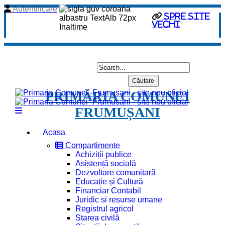
Autentificare
spre site
vechi
PRIMĂRIA COMUNEI
FRUMUȘANI
Acasa
Compartimente
Achiziții publice
Asistență socială
Dezvoltare comunitară
Educație și Cultură
Financiar Contabil
Juridic si resurse umane
Registrul agricol
Starea civilă