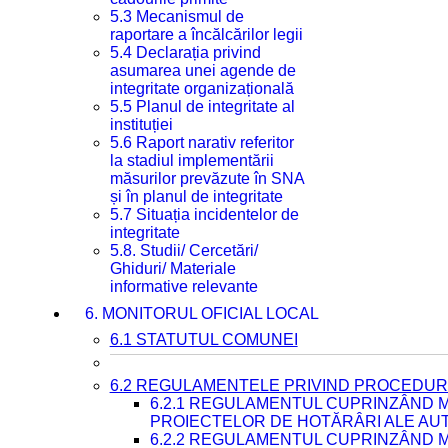
5.3 Mecanismul de
raportare a încălcărilor legii
5.4 Declarația privind
asumarea unei agende de
integritate organizațională
5.5 Planul de integritate al
instituției
5.6 Raport narativ referitor
la stadiul implementării
măsurilor prevăzute în SNA
și în planul de integritate
5.7 Situația incidentelor de
integritate
5.8. Studii/ Cercetări/
Ghiduri/ Materiale
informative relevante
6. MONITORUL OFICIAL LOCAL
6.1 STATUTUL COMUNEI
6.2 REGULAMENTELE PRIVIND PROCEDURI
6.2.1 REGULAMENTUL CUPRINZÂND M
PROIECTELOR DE HOTĂRÂRI ALE AUT
6.2.2 REGULAMENTUL CUPRINZÂND M