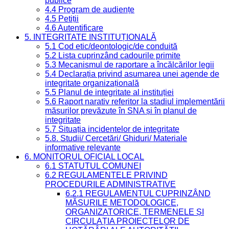
publice
4.4 Program de audiențe
4.5 Petiții
4.6 Autentificare
5. INTEGRITATE INSTITUȚIONALĂ
5.1 Cod etic/deontologic/de conduită
5.2 Lista cuprinzând cadourile primite
5.3 Mecanismul de raportare a încălcărilor legii
5.4 Declarația privind asumarea unei agende de
integritate organizațională
5.5 Planul de integritate al instituției
5.6 Raport narativ referitor la stadiul implementării
măsurilor prevăzute în SNA și în planul de
integritate
5.7 Situația incidentelor de integritate
5.8. Studii/ Cercetări/ Ghiduri/ Materiale
informative relevante
6. MONITORUL OFICIAL LOCAL
6.1 STATUTUL COMUNEI
6.2 REGULAMENTELE PRIVIND
PROCEDURILE ADMINISTRATIVE
6.2.1 REGULAMENTUL CUPRINZÂND
MĂSURILE METODOLOGICE,
ORGANIZATORICE, TERMENELE ȘI
CIRCULAȚIA PROIECTELOR DE