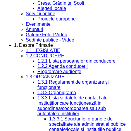
Creșe, Grădinițe, Școli
Alegeri locale
Servicii online
Proiecte europene
Evenimente
Anunțuri
Galerie Foto | Video
Sedinte publice - Video
1. Despre Primarie
1.1 LEGISLAȚIE
1.2 CONDUCERE
1.2.1 Lista persoanelor din conducere
1.2.2 Agenda conducerii
Programare audiențe
1.3 ORGANIZARE
1.3.1 Regulament de organizare și
funcționare
1.3.2 Organigrama
1.3.3 Lista și datele de contact ale
instituțiilor care funcționează în
subordinea/coordonarea sau sub
autoritatea instituției
1.3.3.1 Structurile, organele de
specialitate ale administrației publice
centrale/locale și instituțiile publice