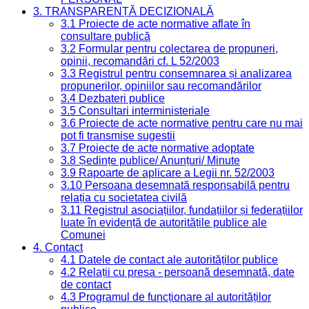
3. TRANSPARENȚĂ DECIZIONALĂ
3.1 Proiecte de acte normative aflate în
consultare publică
3.2 Formular pentru colectarea de propuneri,
opinii, recomandări cf. L 52/2003
3.3 Registrul pentru consemnarea și analizarea
propunerilor, opiniilor sau recomandărilor
3.4 Dezbateri publice
3.5 Consultari interministeriale
3.6 Proiecte de acte normative pentru care nu mai
pot fi transmise sugestii
3.7 Proiecte de acte normative adoptate
3.8 Ședințe publice/ Anunțuri/ Minute
3.9 Rapoarte de aplicare a Legii nr. 52/2003
3.10 Persoana desemnată responsabilă pentru
relația cu societatea civilă
3.11 Registrul asociațiilor, fundațiilor și federațiilor
luate în evidență de autoritățile publice ale
Comunei
4. Contact
4.1 Datele de contact ale autorităților publice
4.2 Relații cu presa - persoană desemnată, date
de contact
4.3 Programul de funcționare al autorităților