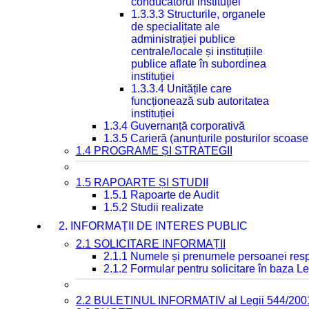
conducătorul instituției
1.3.3.3 Structurile, organele
de specialitate ale
administrației publice
centrale/locale și instituțiile
publice aflate în subordinea
instituției
1.3.3.4 Unitățile care
funcționează sub autoritatea
instituției
1.3.4 Guvernanță corporativă
1.3.5 Carieră (anunțurile posturilor scoase
1.4 PROGRAME ȘI STRATEGII
1.5 RAPOARTE ȘI STUDII
1.5.1 Rapoarte de Audit
1.5.2 Studii realizate
2. INFORMAȚII DE INTERES PUBLIC
2.1 SOLICITARE INFORMAȚII
2.1.1 Numele și prenumele persoanei resp
2.1.2 Formular pentru solicitare în baza Le
2.2 BULETINUL INFORMATIV al Legii 544/200