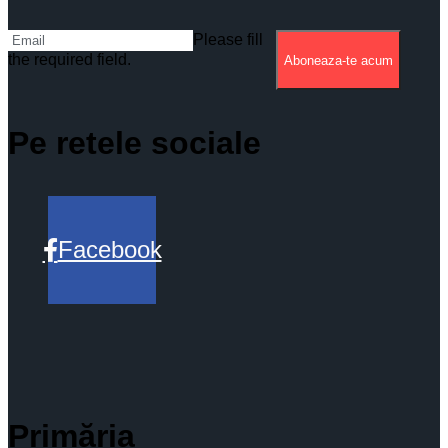
Please fill
the required field.
Aboneaza-te acum
Pe retele sociale
Facebook
Primăria