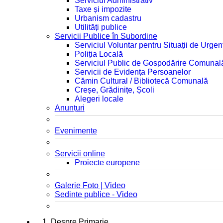
Serviciul Administrativ
Taxe și impozite
Urbanism cadastru
Utilități publice
Servicii Publice în Subordine
Serviciul Voluntar pentru Situații de Urgen
Poliția Locală
Serviciul Public de Gospodărire Comunal
Servicii de Evidența Persoanelor
Cămin Cultural / Bibliotecă Comunală
Creșe, Grădinițe, Școli
Alegeri locale
Anunțuri
Evenimente
Servicii online
Proiecte europene
Galerie Foto | Video
Sedinte publice - Video
1. Despre Primarie