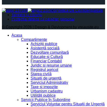
Politica De Confidențialitate
Termeni și condiții
Protectia datelor cu caracter personal
© Copyright 2026 | Design & Devlopment by vreausite.eu
Acasa
Compartimente
Achiziții publice
Asistență socială
Dezvoltare comunitară
Educație și Cultură
Financiar Contabil
Juridic si resurse umane
Registrul agricol
Starea civilă
Situații de urgență
Serviciul Administrativ
Taxe și impozite
Urbanism cadastru
Utilități publice
Servicii Publice în Subordine
Serviciul Voluntar pentru Situații de Urgență