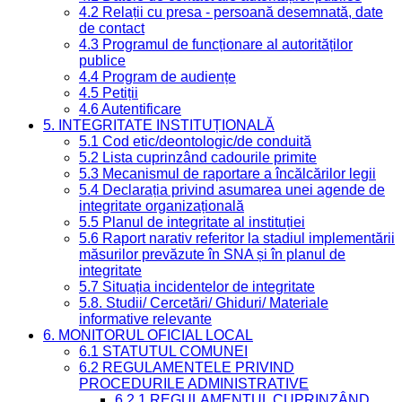
4.2 Relații cu presa - persoană desemnată, date
de contact
4.3 Programul de funcționare al autorităților
publice
4.4 Program de audiențe
4.5 Petiții
4.6 Autentificare
5. INTEGRITATE INSTITUȚIONALĂ
5.1 Cod etic/deontologic/de conduită
5.2 Lista cuprinzând cadourile primite
5.3 Mecanismul de raportare a încălcărilor legii
5.4 Declarația privind asumarea unei agende de
integritate organizațională
5.5 Planul de integritate al instituției
5.6 Raport narativ referitor la stadiul implementării
măsurilor prevăzute în SNA și în planul de
integritate
5.7 Situația incidentelor de integritate
5.8. Studii/ Cercetări/ Ghiduri/ Materiale
informative relevante
6. MONITORUL OFICIAL LOCAL
6.1 STATUTUL COMUNEI
6.2 REGULAMENTELE PRIVIND
PROCEDURILE ADMINISTRATIVE
6.2.1 REGULAMENTUL CUPRINZÂND