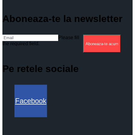
Aboneaza-te la newsletter
Please fill
the required field.
Aboneaza-te acum
Pe retele sociale
Facebook