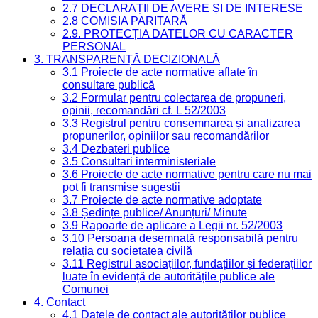
2.7 DECLARAȚII DE AVERE ȘI DE INTERESE
2.8 COMISIA PARITARĂ
2.9. PROTECȚIA DATELOR CU CARACTER
PERSONAL
3. TRANSPARENȚĂ DECIZIONALĂ
3.1 Proiecte de acte normative aflate în
consultare publică
3.2 Formular pentru colectarea de propuneri,
opinii, recomandări cf. L 52/2003
3.3 Registrul pentru consemnarea și analizarea
propunerilor, opiniilor sau recomandărilor
3.4 Dezbateri publice
3.5 Consultari interministeriale
3.6 Proiecte de acte normative pentru care nu mai
pot fi transmise sugestii
3.7 Proiecte de acte normative adoptate
3.8 Ședințe publice/ Anunțuri/ Minute
3.9 Rapoarte de aplicare a Legii nr. 52/2003
3.10 Persoana desemnată responsabilă pentru
relația cu societatea civilă
3.11 Registrul asociațiilor, fundațiilor și federațiilor
luate în evidență de autoritățile publice ale
Comunei
4. Contact
4.1 Datele de contact ale autorităților publice