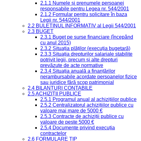
2.1.1 Numele și prenumele persoanei
responsabile pentru Legea nr. 544/2001
2.1.2 Formular pentru solicitare în baza
Legii nr. 544/2001
2.2 BULETINUL INFORMATIV al Legii 544/2001
2.3 BUGET
2.3.1 Buget pe surse financiare (începând
cu anul 2015)
2.3.2 Situația plăților (execuția bugetară)
2.3.3 Situația drepturilor salariale stabilite
potrivit legii, precum și alte drepturi
prevăzute de acte normative
2.3.4 Situația anuală a finanțărilor
nerambursabile acordate persoanelor fizice
sau juridice fără scop patrimonial
2.4 BILANȚURI CONTABILE
2.5 ACHIZIȚII PUBLICE
2.5.1 Programul anual al achizițiilor publice
2.5.2 Centralizatorul achizițiilor publice cu
valoare mai mare de 5000 €
2.5.3 Contracte de achiziții publice cu
valoare de peste 5000 €
2.5.4 Documente privind execuția
contractelor
2.6 FORMULARE TIP