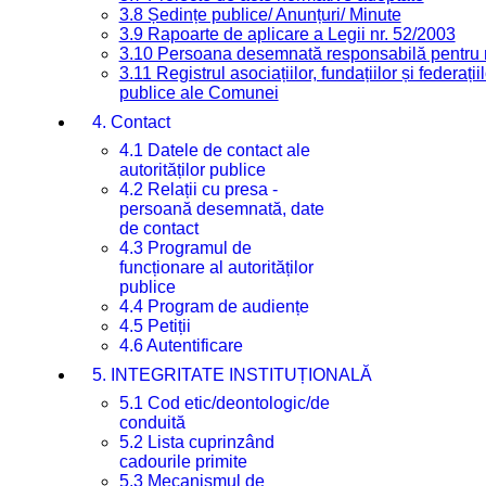
3.8 Ședințe publice/ Anunțuri/ Minute
3.9 Rapoarte de aplicare a Legii nr. 52/2003
3.10 Persoana desemnată responsabilă pentru re
3.11 Registrul asociațiilor, fundațiilor și federații
publice ale Comunei
4. Contact
4.1 Datele de contact ale
autorităților publice
4.2 Relații cu presa -
persoană desemnată, date
de contact
4.3 Programul de
funcționare al autorităților
publice
4.4 Program de audiențe
4.5 Petiții
4.6 Autentificare
5. INTEGRITATE INSTITUȚIONALĂ
5.1 Cod etic/deontologic/de
conduită
5.2 Lista cuprinzând
cadourile primite
5.3 Mecanismul de