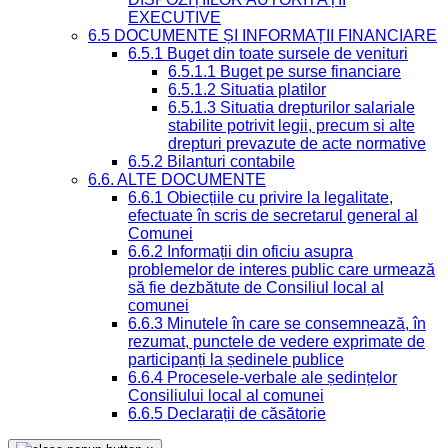
EXECUTIVE
6.5 DOCUMENTE ȘI INFORMAȚII FINANCIARE
6.5.1 Buget din toate sursele de venituri
6.5.1.1 Buget pe surse financiare
6.5.1.2 Situatia platilor
6.5.1.3 Situatia drepturilor salariale
stabilite potrivit legii, precum si alte
drepturi prevazute de acte normative
6.5.2 Bilanturi contabile
6.6. ALTE DOCUMENTE
6.6.1 Obiecțiile cu privire la legalitate,
efectuate în scris de secretarul general al
Comunei
6.6.2 Informații din oficiu asupra
problemelor de interes public care urmează
să fie dezbătute de Consiliul local al
comunei
6.6.3 Minutele în care se consemnează, în
rezumat, punctele de vedere exprimate de
participanți la ședinele publice
6.6.4 Procesele-verbale ale ședințelor
Consiliului local al comunei
6.6.5 Declarații de căsătorie