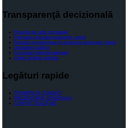
Transparenţă decizională
Proiecte de acte normative
Formular colectare propuneri, opinii
Registru consemnare si analizare propuneri, opinii
Dezbateri publice
Consultari interministeriale
Video Şedinţe publice
Legături rapide
TERMENI ŞI CONDIŢII
PREZENTARE GENERALĂ
CONTACTEAZĂ-NE