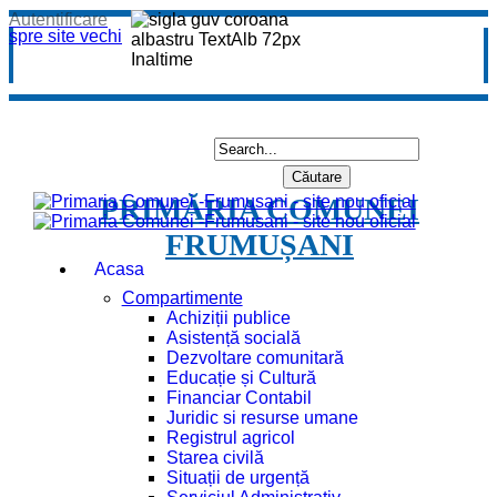
Autentificare
spre site vechi
PRIMĂRIA COMUNEI
FRUMUȘANI
Acasa
Compartimente
Achiziții publice
Asistență socială
Dezvoltare comunitară
Educație și Cultură
Financiar Contabil
Juridic si resurse umane
Registrul agricol
Starea civilă
Situații de urgență