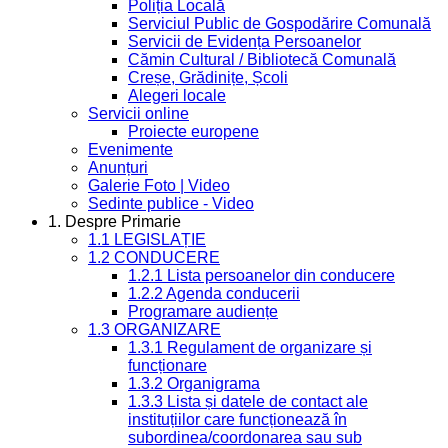
Poliția Locală
Serviciul Public de Gospodărire Comunală
Servicii de Evidența Persoanelor
Cămin Cultural / Bibliotecă Comunală
Creșe, Grădinițe, Școli
Alegeri locale
Servicii online
Proiecte europene
Evenimente
Anunțuri
Galerie Foto | Video
Sedinte publice - Video
1. Despre Primarie
1.1 LEGISLAȚIE
1.2 CONDUCERE
1.2.1 Lista persoanelor din conducere
1.2.2 Agenda conducerii
Programare audiențe
1.3 ORGANIZARE
1.3.1 Regulament de organizare și
funcționare
1.3.2 Organigrama
1.3.3 Lista și datele de contact ale
instituțiilor care funcționează în
subordinea/coordonarea sau sub