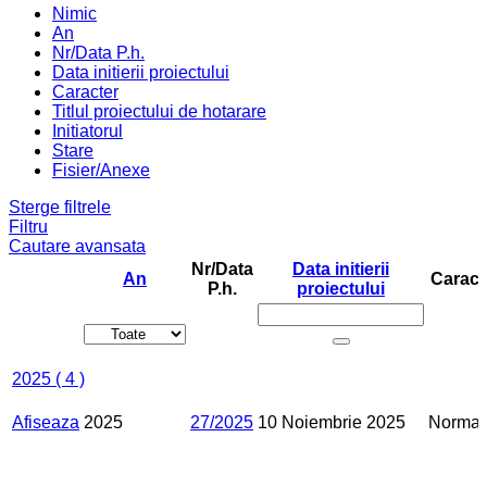
Nimic
An
Nr/Data P.h.
Data initierii proiectului
Caracter
Titlul proiectului de hotarare
Initiatorul
Stare
Fisier/Anexe
Sterge filtrele
Filtru
Cautare avansata
Nr/Data
Data initierii
An
Caract
P.h.
proiectului
2025
( 4 )
Afiseaza
2025
27/2025
10 Noiembrie 2025
Normat