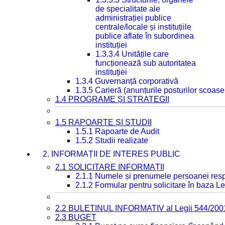
de specialitate ale
administrației publice
centrale/locale și instituțiile
publice aflate în subordinea
instituției
1.3.3.4 Unitățile care
funcționează sub autoritatea
instituției
1.3.4 Guvernanță corporativă
1.3.5 Carieră (anunțurile posturilor scoase
1.4 PROGRAME ȘI STRATEGII
1.5 RAPOARTE ȘI STUDII
1.5.1 Rapoarte de Audit
1.5.2 Studii realizate
2. INFORMAȚII DE INTERES PUBLIC
2.1 SOLICITARE INFORMAȚII
2.1.1 Numele și prenumele persoanei resp
2.1.2 Formular pentru solicitare în baza Le
2.2 BULETINUL INFORMATIV al Legii 544/200
2.3 BUGET