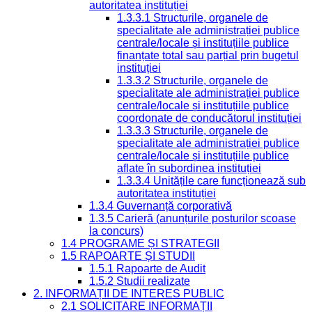
autoritatea instituției
1.3.3.1 Structurile, organele de
specialitate ale administrației publice
centrale/locale și instituțiile publice
finanțate total sau parțial prin bugetul
instituției
1.3.3.2 Structurile, organele de
specialitate ale administrației publice
centrale/locale și instituțiile publice
coordonate de conducătorul instituției
1.3.3.3 Structurile, organele de
specialitate ale administrației publice
centrale/locale și instituțiile publice
aflate în subordinea instituției
1.3.3.4 Unitățile care funcționează sub
autoritatea instituției
1.3.4 Guvernanță corporativă
1.3.5 Carieră (anunțurile posturilor scoase
la concurs)
1.4 PROGRAME ȘI STRATEGII
1.5 RAPOARTE ȘI STUDII
1.5.1 Rapoarte de Audit
1.5.2 Studii realizate
2. INFORMAȚII DE INTERES PUBLIC
2.1 SOLICITARE INFORMAȚII