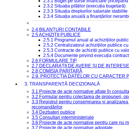
2.3.1 Buget pe surse financiare (începând
2.3.2 Situația plăților (execuția bugetară)
2.3.3 Situația drepturilor salariale stabilit
2.3.4 Situația anuală a finanțărilor neramb
2.4 BILANȚURI CONTABILE
2.5 ACHIZIȚII PUBLICE
2.5.1 Programul anual al achizițiilor publi
2.5.2 Centralizatorul achizițiilor publice 
2.5.3 Contracte de achiziții publice cu va
2.5.4 Documente privind execuția contract
2.6 FORMULARE TIP
2.7 DECLARAȚII DE AVERE ȘI DE INTERES
2.8 COMISIA PARITARĂ
2.9. PROTECȚIA DATELOR CU CARACTER
3. TRANSPARENȚĂ DECIZIONALĂ
3.1 Proiecte de acte normative aflate în consult
3.2 Formular pentru colectarea de propuneri, opi
3.3 Registrul pentru consemnarea și analizarea p
recomandărilor
3.4 Dezbateri publice
3.5 Consultari interministeriale
3.6 Proiecte de acte normative pentru care nu ma
3.7 Proiecte de acte normative adoptate