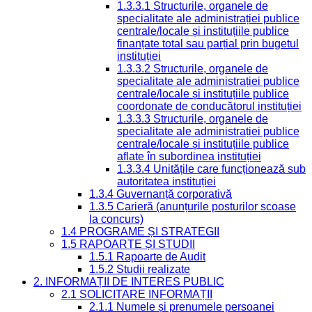
1.3.3.1 Structurile, organele de
specialitate ale administrației publice
centrale/locale și instituțiile publice
finanțate total sau parțial prin bugetul
instituției
1.3.3.2 Structurile, organele de
specialitate ale administrației publice
centrale/locale și instituțiile publice
coordonate de conducătorul instituției
1.3.3.3 Structurile, organele de
specialitate ale administrației publice
centrale/locale și instituțiile publice
aflate în subordinea instituției
1.3.3.4 Unitățile care funcționează sub
autoritatea instituției
1.3.4 Guvernanță corporativă
1.3.5 Carieră (anunțurile posturilor scoase
la concurs)
1.4 PROGRAME ȘI STRATEGII
1.5 RAPOARTE ȘI STUDII
1.5.1 Rapoarte de Audit
1.5.2 Studii realizate
2. INFORMAȚII DE INTERES PUBLIC
2.1 SOLICITARE INFORMAȚII
2.1.1 Numele și prenumele persoanei