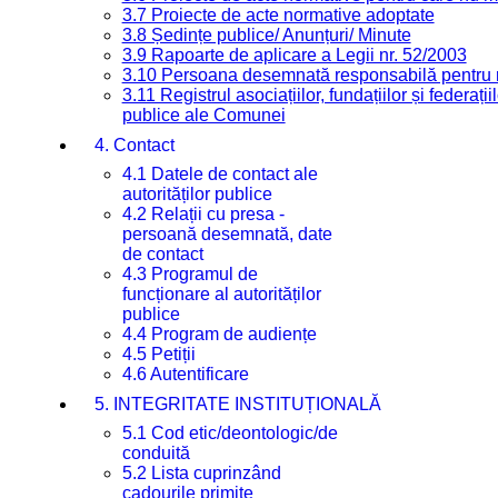
3.7 Proiecte de acte normative adoptate
3.8 Ședințe publice/ Anunțuri/ Minute
3.9 Rapoarte de aplicare a Legii nr. 52/2003
3.10 Persoana desemnată responsabilă pentru re
3.11 Registrul asociațiilor, fundațiilor și federații
publice ale Comunei
4. Contact
4.1 Datele de contact ale
autorităților publice
4.2 Relații cu presa -
persoană desemnată, date
de contact
4.3 Programul de
funcționare al autorităților
publice
4.4 Program de audiențe
4.5 Petiții
4.6 Autentificare
5. INTEGRITATE INSTITUȚIONALĂ
5.1 Cod etic/deontologic/de
conduită
5.2 Lista cuprinzând
cadourile primite