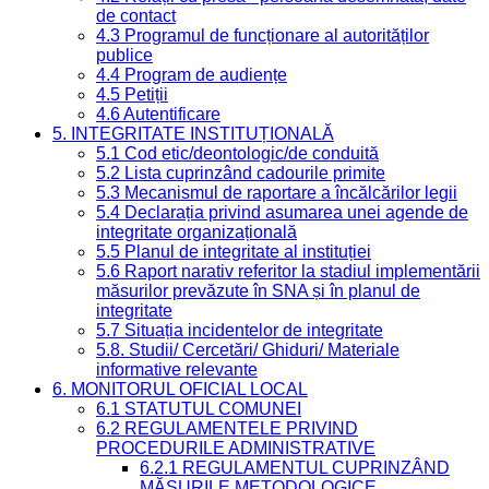
de contact
4.3 Programul de funcționare al autorităților
publice
4.4 Program de audiențe
4.5 Petiții
4.6 Autentificare
5. INTEGRITATE INSTITUȚIONALĂ
5.1 Cod etic/deontologic/de conduită
5.2 Lista cuprinzând cadourile primite
5.3 Mecanismul de raportare a încălcărilor legii
5.4 Declarația privind asumarea unei agende de
integritate organizațională
5.5 Planul de integritate al instituției
5.6 Raport narativ referitor la stadiul implementării
măsurilor prevăzute în SNA și în planul de
integritate
5.7 Situația incidentelor de integritate
5.8. Studii/ Cercetări/ Ghiduri/ Materiale
informative relevante
6. MONITORUL OFICIAL LOCAL
6.1 STATUTUL COMUNEI
6.2 REGULAMENTELE PRIVIND
PROCEDURILE ADMINISTRATIVE
6.2.1 REGULAMENTUL CUPRINZÂND
MĂSURILE METODOLOGICE,