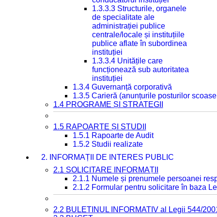
1.3.3.3 Structurile, organele
de specialitate ale
administrației publice
centrale/locale și instituțiile
publice aflate în subordinea
instituției
1.3.3.4 Unitățile care
funcționează sub autoritatea
instituției
1.3.4 Guvernanță corporativă
1.3.5 Carieră (anunțurile posturilor scoase
1.4 PROGRAME ȘI STRATEGII
1.5 RAPOARTE ȘI STUDII
1.5.1 Rapoarte de Audit
1.5.2 Studii realizate
2. INFORMAȚII DE INTERES PUBLIC
2.1 SOLICITARE INFORMAȚII
2.1.1 Numele și prenumele persoanei resp
2.1.2 Formular pentru solicitare în baza Le
2.2 BULETINUL INFORMATIV al Legii 544/200