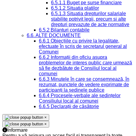
6.5.1.1 Buget pe surse financiare
6.5.1.2 Situatia platilor
6.5.1.3 Situatia drepturilor salariale
stabilite potrivit legii, precum si alte
drepturi prevazute de acte normative
6.5.2 Bilanturi contabile
6.6. ALTE DOCUMENTE
6.6.1 Obiecțiile cu privire la legalitate,
efectuate în scris de secretarul general al
Comunei
6.6.2 Informații din oficiu asupra
problemelor de interes public care urmează
să fie dezbătute de Consiliul local al
comunei
6.6.3 Minutele în care se consemnează, în
rezumat, punctele de vedere exprimate de
participanți la ședinele publice
6.6.4 Procesele-verbale ale ședințelor
Consiliului local al comunei
6.6.5 Declarații de căsătorie
×
×
Informare
Pentru a vă asigura un acces facil și transparent la toate