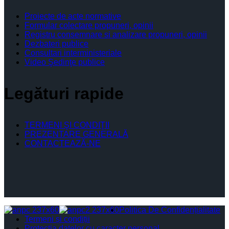
Proiecte de acte normative
Formular colectare propuneri, opinii
Registru consemnare si analizare propuneri, opinii
Dezbateri publice
Consultari interministeriale
Video Şedinţe publice
Legături rapide
TERMENI ŞI CONDIŢII
PREZENTARE GENERALĂ
CONTACTEAZĂ-NE
Politica De Confidențialitate
Termeni și condiții
Protectia datelor cu caracter personal