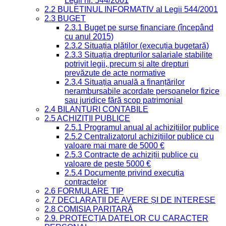
Legii nr. 544/2001
2.2 BULETINUL INFORMATIV al Legii 544/2001
2.3 BUGET
2.3.1 Buget pe surse financiare (începând
cu anul 2015)
2.3.2 Situația plăților (execuția bugetară)
2.3.3 Situația drepturilor salariale stabilite
potrivit legii, precum și alte drepturi
prevăzute de acte normative
2.3.4 Situația anuală a finanțărilor
nerambursabile acordate persoanelor fizice
sau juridice fără scop patrimonial
2.4 BILANȚURI CONTABILE
2.5 ACHIZIȚII PUBLICE
2.5.1 Programul anual al achizițiilor publice
2.5.2 Centralizatorul achizițiilor publice cu
valoare mai mare de 5000 €
2.5.3 Contracte de achiziții publice cu
valoare de peste 5000 €
2.5.4 Documente privind execuția
contractelor
2.6 FORMULARE TIP
2.7 DECLARAȚII DE AVERE ȘI DE INTERESE
2.8 COMISIA PARITARĂ
2.9. PROTECȚIA DATELOR CU CARACTER