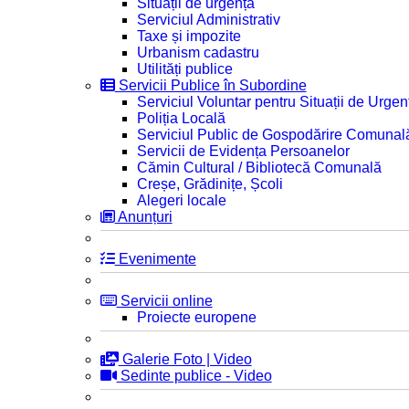
Situații de urgență
Serviciul Administrativ
Taxe și impozite
Urbanism cadastru
Utilități publice
Servicii Publice în Subordine
Serviciul Voluntar pentru Situații de Urgen
Poliția Locală
Serviciul Public de Gospodărire Comunal
Servicii de Evidența Persoanelor
Cămin Cultural / Bibliotecă Comunală
Creșe, Grădinițe, Școli
Alegeri locale
Anunțuri
Evenimente
Servicii online
Proiecte europene
Galerie Foto | Video
Sedinte publice - Video