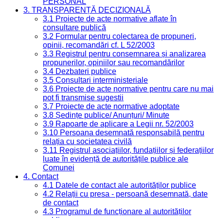
PERSONAL
3. TRANSPARENȚĂ DECIZIONALĂ
3.1 Proiecte de acte normative aflate în
consultare publică
3.2 Formular pentru colectarea de propuneri,
opinii, recomandări cf. L 52/2003
3.3 Registrul pentru consemnarea și analizarea
propunerilor, opiniilor sau recomandărilor
3.4 Dezbateri publice
3.5 Consultari interministeriale
3.6 Proiecte de acte normative pentru care nu mai
pot fi transmise sugestii
3.7 Proiecte de acte normative adoptate
3.8 Ședințe publice/ Anunțuri/ Minute
3.9 Rapoarte de aplicare a Legii nr. 52/2003
3.10 Persoana desemnată responsabilă pentru
relația cu societatea civilă
3.11 Registrul asociațiilor, fundațiilor și federațiilor
luate în evidență de autoritățile publice ale
Comunei
4. Contact
4.1 Datele de contact ale autorităților publice
4.2 Relații cu presa - persoană desemnată, date
de contact
4.3 Programul de funcționare al autorităților