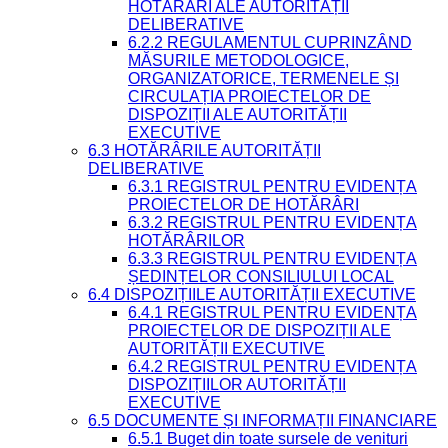
HOTĂRÂRI ALE AUTORITĂȚII
DELIBERATIVE
6.2.2 REGULAMENTUL CUPRINZÂND
MĂSURILE METODOLOGICE,
ORGANIZATORICE, TERMENELE ȘI
CIRCULAȚIA PROIECTELOR DE
DISPOZIȚII ALE AUTORITĂȚII
EXECUTIVE
6.3 HOTĂRÂRILE AUTORITĂȚII
DELIBERATIVE
6.3.1 REGISTRUL PENTRU EVIDENȚA
PROIECTELOR DE HOTĂRÂRI
6.3.2 REGISTRUL PENTRU EVIDENȚA
HOTĂRÂRILOR
6.3.3 REGISTRUL PENTRU EVIDENȚA
ȘEDINȚELOR CONSILIULUI LOCAL
6.4 DISPOZIȚIILE AUTORITĂȚII EXECUTIVE
6.4.1 REGISTRUL PENTRU EVIDENȚA
PROIECTELOR DE DISPOZIȚII ALE
AUTORITĂȚII EXECUTIVE
6.4.2 REGISTRUL PENTRU EVIDENȚA
DISPOZIȚIILOR AUTORITĂȚII
EXECUTIVE
6.5 DOCUMENTE ȘI INFORMAȚII FINANCIARE
6.5.1 Buget din toate sursele de venituri