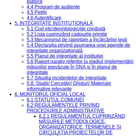
publice
4.4 Program de audiențe
4.5 Petiții
4.6 Autentificare
5. INTEGRITATE INSTITUȚIONALĂ
5.1 Cod etic/deontologic/de conduită
5.2 Lista cuprinzând cadourile primite
5.3 Mecanismul de raportare a încălcărilor legii
5.4 Declarația privind asumarea unei agende de
integritate organizațională
5.5 Planul de integritate al instituției
5.6 Raport narativ referitor la stadiul implementării
măsurilor prevăzute în SNA și în planul de
integritate
5.7 Situația incidentelor de integritate
5.8. Studii/ Cercetări/ Ghiduri/ Materiale
informative relevante
6. MONITORUL OFICIAL LOCAL
6.1 STATUTUL COMUNEI
6.2 REGULAMENTELE PRIVIND
PROCEDURILE ADMINISTRATIVE
6.2.1 REGULAMENTUL CUPRINZÂND
MĂSURILE METODOLOGICE,
ORGANIZATORICE, TERMENELE ȘI
CIRCULAȚIA PROIECTELOR DE