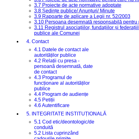
3.7 Proiecte de acte normative adoptate
3.8 Ședințe publice/ Anunțuri/ Minute
3.9 Rapoarte de aplicare a Legii nr. 52/2003
3.10 Persoana desemnată responsabilă pentru re
3.11 Registrul asociațiilor, fundațiilor și federații
publice ale Comunei
4. Contact
4.1 Datele de contact ale
autorităților publice
4.2 Relații cu presa -
persoană desemnată, date
de contact
4.3 Programul de
funcționare al autorităților
publice
4.4 Program de audiențe
4.5 Petiții
4.6 Autentificare
5. INTEGRITATE INSTITUȚIONALĂ
5.1 Cod etic/deontologic/de
conduită
5.2 Lista cuprinzând
cadourile primite