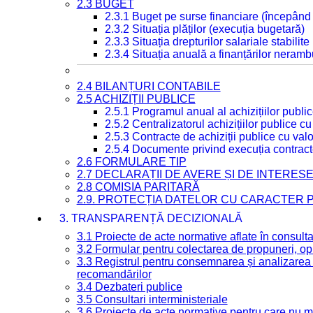
2.3 BUGET
2.3.1 Buget pe surse financiare (începând
2.3.2 Situația plăților (execuția bugetară)
2.3.3 Situația drepturilor salariale stabilit
2.3.4 Situația anuală a finanțărilor neramb
2.4 BILANȚURI CONTABILE
2.5 ACHIZIȚII PUBLICE
2.5.1 Programul anual al achizițiilor publi
2.5.2 Centralizatorul achizițiilor publice 
2.5.3 Contracte de achiziții publice cu va
2.5.4 Documente privind execuția contract
2.6 FORMULARE TIP
2.7 DECLARAȚII DE AVERE ȘI DE INTERES
2.8 COMISIA PARITARĂ
2.9. PROTECȚIA DATELOR CU CARACTER
3. TRANSPARENȚĂ DECIZIONALĂ
3.1 Proiecte de acte normative aflate în consult
3.2 Formular pentru colectarea de propuneri, opi
3.3 Registrul pentru consemnarea și analizarea p
recomandărilor
3.4 Dezbateri publice
3.5 Consultari interministeriale
3.6 Proiecte de acte normative pentru care nu ma