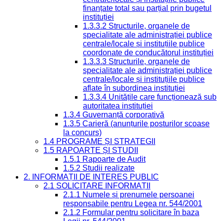
finanțate total sau parțial prin bugetul
instituției
1.3.3.2 Structurile, organele de
specialitate ale administrației publice
centrale/locale și instituțiile publice
coordonate de conducătorul instituției
1.3.3.3 Structurile, organele de
specialitate ale administrației publice
centrale/locale și instituțiile publice
aflate în subordinea instituției
1.3.3.4 Unitățile care funcționează sub
autoritatea instituției
1.3.4 Guvernanță corporativă
1.3.5 Carieră (anunțurile posturilor scoase
la concurs)
1.4 PROGRAME ȘI STRATEGII
1.5 RAPOARTE ȘI STUDII
1.5.1 Rapoarte de Audit
1.5.2 Studii realizate
2. INFORMAȚII DE INTERES PUBLIC
2.1 SOLICITARE INFORMAȚII
2.1.1 Numele și prenumele persoanei
responsabile pentru Legea nr. 544/2001
2.1.2 Formular pentru solicitare în baza