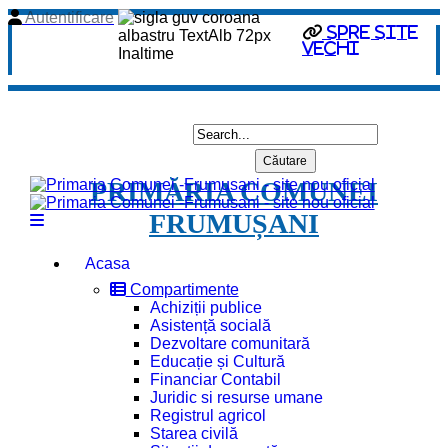
Autentificare
spre site
vechi
PRIMĂRIA COMUNEI
FRUMUȘANI
Acasa
Compartimente
Achiziții publice
Asistență socială
Dezvoltare comunitară
Educație și Cultură
Financiar Contabil
Juridic si resurse umane
Registrul agricol
Starea civilă