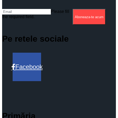
Please fill
the required field.
Aboneaza-te acum
Pe retele sociale
Facebook
Primăria