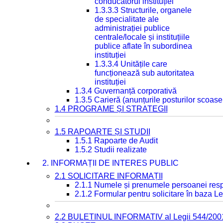
conducătorul instituției
1.3.3.3 Structurile, organele
de specialitate ale
administrației publice
centrale/locale și instituțiile
publice aflate în subordinea
instituției
1.3.3.4 Unitățile care
funcționează sub autoritatea
instituției
1.3.4 Guvernanță corporativă
1.3.5 Carieră (anunțurile posturilor scoase
1.4 PROGRAME ȘI STRATEGII
1.5 RAPOARTE ȘI STUDII
1.5.1 Rapoarte de Audit
1.5.2 Studii realizate
2. INFORMAȚII DE INTERES PUBLIC
2.1 SOLICITARE INFORMAȚII
2.1.1 Numele și prenumele persoanei resp
2.1.2 Formular pentru solicitare în baza Le
2.2 BULETINUL INFORMATIV al Legii 544/200