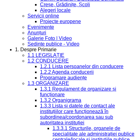
Creșe, Grădinițe, Școli
Alegeri locale
Servicii online
Proiecte europene
Evenimente
Anunțuri
Galerie Foto | Video
Sedinte publice - Video
1. Despre Primarie
1.1 LEGISLAȚIE
1.2 CONDUCERE
1.2.1 Lista persoanelor din conducere
1.2.2 Agenda conducerii
Programare audiențe
1.3 ORGANIZARE
1.3.1 Regulament de organizare și
funcționare
1.3.2 Organigrama
1.3.3 Lista și datele de contact ale
instituțiilor care funcționează în
subordinea/coordonarea sau sub
autoritatea instituției
1.3.3.1 Structurile, organele de
specialitate ale administrației publice
centrale/locale și instituțiile publice