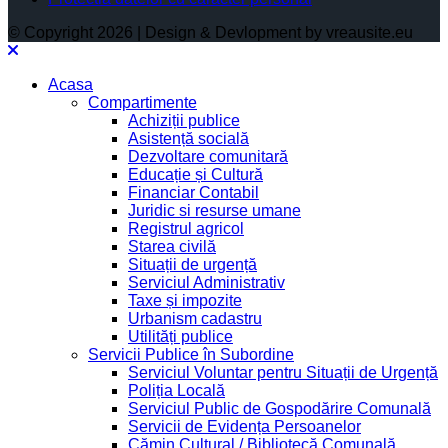
© Copyright 2026 | Design & Devlopment by vreausite.eu
Acasa
Compartimente
Achiziții publice
Asistență socială
Dezvoltare comunitară
Educație și Cultură
Financiar Contabil
Juridic si resurse umane
Registrul agricol
Starea civilă
Situații de urgență
Serviciul Administrativ
Taxe și impozite
Urbanism cadastru
Utilități publice
Servicii Publice în Subordine
Serviciul Voluntar pentru Situații de Urgență
Poliția Locală
Serviciul Public de Gospodărire Comunală
Servicii de Evidența Persoanelor
Cămin Cultural / Bibliotecă Comunală