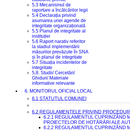
5.3 Mecanismul de
raportare a încălcărilor legii
5.4 Declarația privind
asumarea unei agende de
integritate organizațională
5.5 Planul de integritate al
instituției
5.6 Raport narativ referitor
la stadiul implementării
măsurilor prevăzute în SNA
și în planul de integritate
5.7 Situația incidentelor de
integritate
5.8. Studii/ Cercetări/
Ghiduri/ Materiale
informative relevante
6. MONITORUL OFICIAL LOCAL
6.1 STATUTUL COMUNEI
6.2 REGULAMENTELE PRIVIND PROCEDURI
6.2.1 REGULAMENTUL CUPRINZÂND M
PROIECTELOR DE HOTĂRÂRI ALE AUT
6.2.2 REGULAMENTUL CUPRINZÂND M