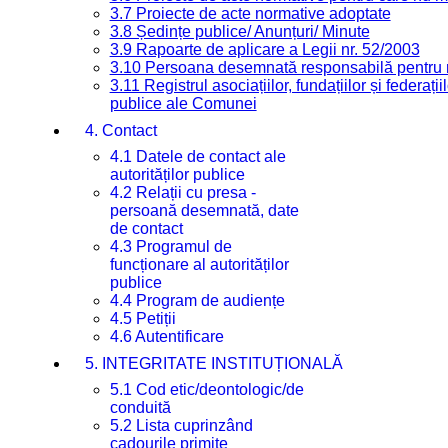
3.7 Proiecte de acte normative adoptate
3.8 Ședințe publice/ Anunțuri/ Minute
3.9 Rapoarte de aplicare a Legii nr. 52/2003
3.10 Persoana desemnată responsabilă pentru re
3.11 Registrul asociațiilor, fundațiilor și federații
publice ale Comunei
4. Contact
4.1 Datele de contact ale
autorităților publice
4.2 Relații cu presa -
persoană desemnată, date
de contact
4.3 Programul de
funcționare al autorităților
publice
4.4 Program de audiențe
4.5 Petiții
4.6 Autentificare
5. INTEGRITATE INSTITUȚIONALĂ
5.1 Cod etic/deontologic/de
conduită
5.2 Lista cuprinzând
cadourile primite