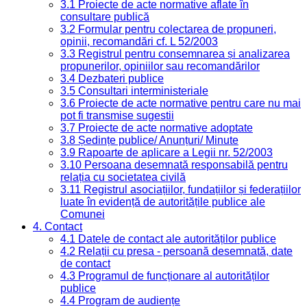
3.1 Proiecte de acte normative aflate în
consultare publică
3.2 Formular pentru colectarea de propuneri,
opinii, recomandări cf. L 52/2003
3.3 Registrul pentru consemnarea și analizarea
propunerilor, opiniilor sau recomandărilor
3.4 Dezbateri publice
3.5 Consultari interministeriale
3.6 Proiecte de acte normative pentru care nu mai
pot fi transmise sugestii
3.7 Proiecte de acte normative adoptate
3.8 Ședințe publice/ Anunțuri/ Minute
3.9 Rapoarte de aplicare a Legii nr. 52/2003
3.10 Persoana desemnată responsabilă pentru
relația cu societatea civilă
3.11 Registrul asociațiilor, fundațiilor și federațiilor
luate în evidență de autoritățile publice ale
Comunei
4. Contact
4.1 Datele de contact ale autorităților publice
4.2 Relații cu presa - persoană desemnată, date
de contact
4.3 Programul de funcționare al autorităților
publice
4.4 Program de audiențe