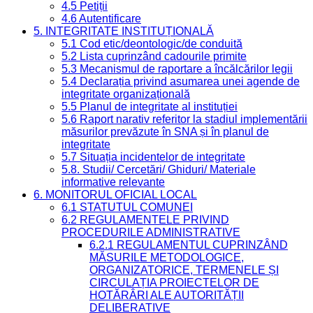
4.5 Petiții
4.6 Autentificare
5. INTEGRITATE INSTITUȚIONALĂ
5.1 Cod etic/deontologic/de conduită
5.2 Lista cuprinzând cadourile primite
5.3 Mecanismul de raportare a încălcărilor legii
5.4 Declarația privind asumarea unei agende de
integritate organizațională
5.5 Planul de integritate al instituției
5.6 Raport narativ referitor la stadiul implementării
măsurilor prevăzute în SNA și în planul de
integritate
5.7 Situația incidentelor de integritate
5.8. Studii/ Cercetări/ Ghiduri/ Materiale
informative relevante
6. MONITORUL OFICIAL LOCAL
6.1 STATUTUL COMUNEI
6.2 REGULAMENTELE PRIVIND
PROCEDURILE ADMINISTRATIVE
6.2.1 REGULAMENTUL CUPRINZÂND
MĂSURILE METODOLOGICE,
ORGANIZATORICE, TERMENELE ȘI
CIRCULAȚIA PROIECTELOR DE
HOTĂRÂRI ALE AUTORITĂȚII
DELIBERATIVE