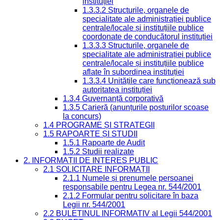
instituției
1.3.3.2 Structurile, organele de
specialitate ale administrației publice
centrale/locale și instituțiile publice
coordonate de conducătorul instituției
1.3.3.3 Structurile, organele de
specialitate ale administrației publice
centrale/locale și instituțiile publice
aflate în subordinea instituției
1.3.3.4 Unitățile care funcționează sub
autoritatea instituției
1.3.4 Guvernanță corporativă
1.3.5 Carieră (anunțurile posturilor scoase
la concurs)
1.4 PROGRAME ȘI STRATEGII
1.5 RAPOARTE ȘI STUDII
1.5.1 Rapoarte de Audit
1.5.2 Studii realizate
2. INFORMAȚII DE INTERES PUBLIC
2.1 SOLICITARE INFORMAȚII
2.1.1 Numele și prenumele persoanei
responsabile pentru Legea nr. 544/2001
2.1.2 Formular pentru solicitare în baza
Legii nr. 544/2001
2.2 BULETINUL INFORMATIV al Legii 544/2001