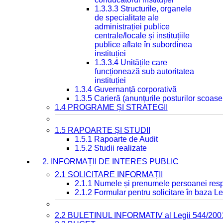
1.3.3.3 Structurile, organele
de specialitate ale
administrației publice
centrale/locale și instituțiile
publice aflate în subordinea
instituției
1.3.3.4 Unitățile care
funcționează sub autoritatea
instituției
1.3.4 Guvernanță corporativă
1.3.5 Carieră (anunțurile posturilor scoase
1.4 PROGRAME ȘI STRATEGII
1.5 RAPOARTE ȘI STUDII
1.5.1 Rapoarte de Audit
1.5.2 Studii realizate
2. INFORMAȚII DE INTERES PUBLIC
2.1 SOLICITARE INFORMAȚII
2.1.1 Numele și prenumele persoanei resp
2.1.2 Formular pentru solicitare în baza Le
2.2 BULETINUL INFORMATIV al Legii 544/200