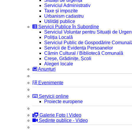
Situații de urgență
Serviciul Administrativ
Taxe și impozite
Urbanism cadastru
Utilități publice
Servicii Publice în Subordine
Serviciul Voluntar pentru Situații de Urgen
Poliția Locală
Serviciul Public de Gospodărire Comunal
Servicii de Evidența Persoanelor
Cămin Cultural / Bibliotecă Comunală
Creșe, Grădinițe, Școli
Alegeri locale
Anunțuri
Evenimente
Servicii online
Proiecte europene
Galerie Foto | Video
Sedinte publice - Video