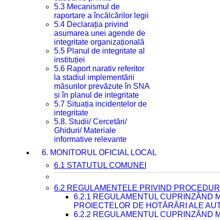
5.3 Mecanismul de
raportare a încălcărilor legii
5.4 Declarația privind
asumarea unei agende de
integritate organizațională
5.5 Planul de integritate al
instituției
5.6 Raport narativ referitor
la stadiul implementării
măsurilor prevăzute în SNA
și în planul de integritate
5.7 Situația incidentelor de
integritate
5.8. Studii/ Cercetări/
Ghiduri/ Materiale
informative relevante
6. MONITORUL OFICIAL LOCAL
6.1 STATUTUL COMUNEI
6.2 REGULAMENTELE PRIVIND PROCEDURI
6.2.1 REGULAMENTUL CUPRINZÂND M
PROIECTELOR DE HOTĂRÂRI ALE AUT
6.2.2 REGULAMENTUL CUPRINZÂND M