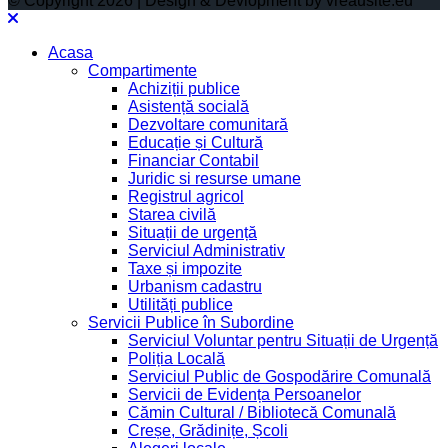
© Copyright 2026 | Design & Devlopment by vreausite.eu
Acasa
Compartimente
Achiziții publice
Asistență socială
Dezvoltare comunitară
Educație și Cultură
Financiar Contabil
Juridic si resurse umane
Registrul agricol
Starea civilă
Situații de urgență
Serviciul Administrativ
Taxe și impozite
Urbanism cadastru
Utilități publice
Servicii Publice în Subordine
Serviciul Voluntar pentru Situații de Urgență
Poliția Locală
Serviciul Public de Gospodărire Comunală
Servicii de Evidența Persoanelor
Cămin Cultural / Bibliotecă Comunală
Creșe, Grădinițe, Școli