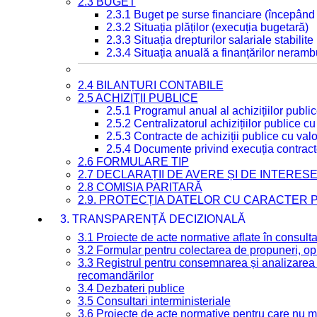
2.3 BUGET
2.3.1 Buget pe surse financiare (începând
2.3.2 Situația plăților (execuția bugetară)
2.3.3 Situația drepturilor salariale stabilit
2.3.4 Situația anuală a finanțărilor neramb
2.4 BILANȚURI CONTABILE
2.5 ACHIZIȚII PUBLICE
2.5.1 Programul anual al achizițiilor publi
2.5.2 Centralizatorul achizițiilor publice 
2.5.3 Contracte de achiziții publice cu va
2.5.4 Documente privind execuția contract
2.6 FORMULARE TIP
2.7 DECLARAȚII DE AVERE ȘI DE INTERES
2.8 COMISIA PARITARĂ
2.9. PROTECȚIA DATELOR CU CARACTER
3. TRANSPARENȚĂ DECIZIONALĂ
3.1 Proiecte de acte normative aflate în consult
3.2 Formular pentru colectarea de propuneri, opi
3.3 Registrul pentru consemnarea și analizarea p
recomandărilor
3.4 Dezbateri publice
3.5 Consultari interministeriale
3.6 Proiecte de acte normative pentru care nu ma