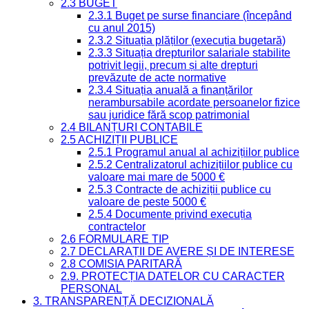
2.3 BUGET
2.3.1 Buget pe surse financiare (începând
cu anul 2015)
2.3.2 Situația plăților (execuția bugetară)
2.3.3 Situația drepturilor salariale stabilite
potrivit legii, precum și alte drepturi
prevăzute de acte normative
2.3.4 Situația anuală a finanțărilor
nerambursabile acordate persoanelor fizice
sau juridice fără scop patrimonial
2.4 BILANȚURI CONTABILE
2.5 ACHIZIȚII PUBLICE
2.5.1 Programul anual al achizițiilor publice
2.5.2 Centralizatorul achizițiilor publice cu
valoare mai mare de 5000 €
2.5.3 Contracte de achiziții publice cu
valoare de peste 5000 €
2.5.4 Documente privind execuția
contractelor
2.6 FORMULARE TIP
2.7 DECLARAȚII DE AVERE ȘI DE INTERESE
2.8 COMISIA PARITARĂ
2.9. PROTECȚIA DATELOR CU CARACTER
PERSONAL
3. TRANSPARENȚĂ DECIZIONALĂ