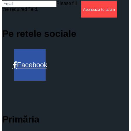
Please fill
the required field.
Aboneaza-te acum
Pe retele sociale
Facebook
Primăria