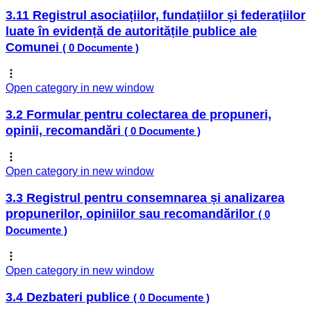
3.11 Registrul asociațiilor, fundațiilor și federațiilor
luate în evidență de autoritățile publice ale
Comunei
( 0 Documente )
Open category in new window
3.2 Formular pentru colectarea de propuneri,
opinii, recomandări
( 0 Documente )
Open category in new window
3.3 Registrul pentru consemnarea și analizarea
propunerilor, opiniilor sau recomandărilor
( 0
Documente )
Open category in new window
3.4 Dezbateri publice
( 0 Documente )