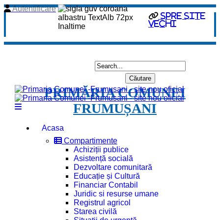
Autentificare
spre site
vechi
PRIMĂRIA COMUNEI
FRUMUȘANI
Acasa
Compartimente
Achiziții publice
Asistență socială
Dezvoltare comunitară
Educație și Cultură
Financiar Contabil
Juridic si resurse umane
Registrul agricol
Starea civilă