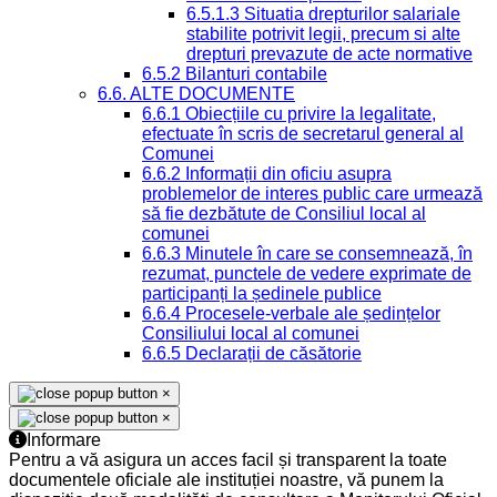
6.5.1.3 Situatia drepturilor salariale
stabilite potrivit legii, precum si alte
drepturi prevazute de acte normative
6.5.2 Bilanturi contabile
6.6. ALTE DOCUMENTE
6.6.1 Obiecțiile cu privire la legalitate,
efectuate în scris de secretarul general al
Comunei
6.6.2 Informații din oficiu asupra
problemelor de interes public care urmează
să fie dezbătute de Consiliul local al
comunei
6.6.3 Minutele în care se consemnează, în
rezumat, punctele de vedere exprimate de
participanți la ședinele publice
6.6.4 Procesele-verbale ale ședințelor
Consiliului local al comunei
6.6.5 Declarații de căsătorie
×
×
Informare
Pentru a vă asigura un acces facil și transparent la toate
documentele oficiale ale instituției noastre, vă punem la