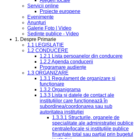
Alegeri locale
Servicii online
Proiecte europene
Evenimente
Anunțuri
Galerie Foto | Video
Sedinte publice - Video
1. Despre Primarie
1.1 LEGISLAȚIE
1.2 CONDUCERE
1.2.1 Lista persoanelor din conducere
1.2.2 Agenda conducerii
Programare audiențe
1.3 ORGANIZARE
1.3.1 Regulament de organizare și
funcționare
1.3.2 Organigrama
1.3.3 Lista și datele de contact ale
instituțiilor care funcționează în
subordinea/coordonarea sau sub
autoritatea instituției
1.3.3.1 Structurile, organele de
specialitate ale administrației publice
centrale/locale și instituțiile publice
finanțate total sau parțial prin bugetul