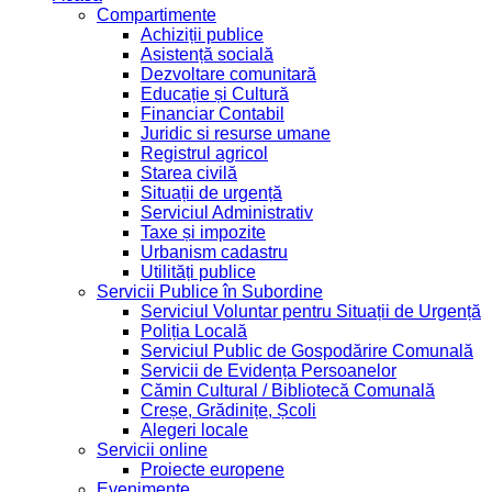
Compartimente
Achiziții publice
Asistență socială
Dezvoltare comunitară
Educație și Cultură
Financiar Contabil
Juridic si resurse umane
Registrul agricol
Starea civilă
Situații de urgență
Serviciul Administrativ
Taxe și impozite
Urbanism cadastru
Utilități publice
Servicii Publice în Subordine
Serviciul Voluntar pentru Situații de Urgență
Poliția Locală
Serviciul Public de Gospodărire Comunală
Servicii de Evidența Persoanelor
Cămin Cultural / Bibliotecă Comunală
Creșe, Grădinițe, Școli
Alegeri locale
Servicii online
Proiecte europene
Evenimente