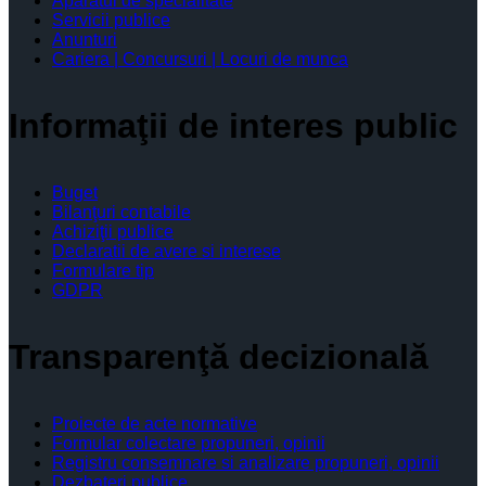
Aparatul de specialitate
Servicii publice
Anunturi
Cariera | Concursuri | Locuri de munca
Informaţii de interes public
Buget
Bilanţuri contabile
Achiziţii publice
Declaratii de avere si interese
Formulare tip
GDPR
Transparenţă decizională
Proiecte de acte normative
Formular colectare propuneri, opinii
Registru consemnare si analizare propuneri, opinii
Dezbateri publice