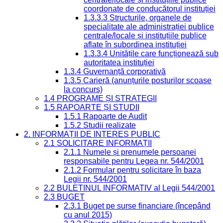
coordonate de conducătorul instituției
1.3.3.3 Structurile, organele de
specialitate ale administrației publice
centrale/locale și instituțiile publice
aflate în subordinea instituției
1.3.3.4 Unitățile care funcționează sub
autoritatea instituției
1.3.4 Guvernanță corporativă
1.3.5 Carieră (anunțurile posturilor scoase
la concurs)
1.4 PROGRAME ȘI STRATEGII
1.5 RAPOARTE ȘI STUDII
1.5.1 Rapoarte de Audit
1.5.2 Studii realizate
2. INFORMAȚII DE INTERES PUBLIC
2.1 SOLICITARE INFORMAȚII
2.1.1 Numele și prenumele persoanei
responsabile pentru Legea nr. 544/2001
2.1.2 Formular pentru solicitare în baza
Legii nr. 544/2001
2.2 BULETINUL INFORMATIV al Legii 544/2001
2.3 BUGET
2.3.1 Buget pe surse financiare (începând
cu anul 2015)