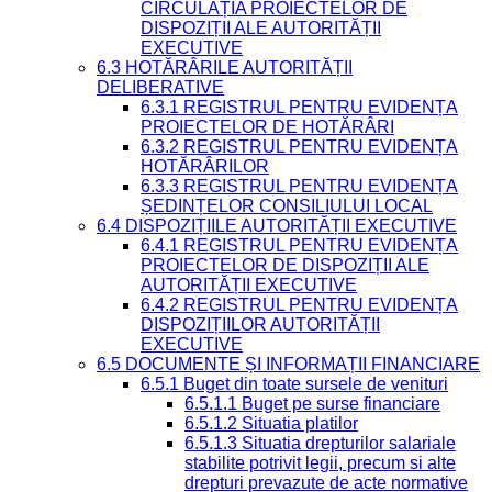
CIRCULAȚIA PROIECTELOR DE
DISPOZIȚII ALE AUTORITĂȚII
EXECUTIVE
6.3 HOTĂRÂRILE AUTORITĂȚII
DELIBERATIVE
6.3.1 REGISTRUL PENTRU EVIDENȚA
PROIECTELOR DE HOTĂRÂRI
6.3.2 REGISTRUL PENTRU EVIDENȚA
HOTĂRÂRILOR
6.3.3 REGISTRUL PENTRU EVIDENȚA
ȘEDINȚELOR CONSILIULUI LOCAL
6.4 DISPOZIȚIILE AUTORITĂȚII EXECUTIVE
6.4.1 REGISTRUL PENTRU EVIDENȚA
PROIECTELOR DE DISPOZIȚII ALE
AUTORITĂȚII EXECUTIVE
6.4.2 REGISTRUL PENTRU EVIDENȚA
DISPOZIȚIILOR AUTORITĂȚII
EXECUTIVE
6.5 DOCUMENTE ȘI INFORMAȚII FINANCIARE
6.5.1 Buget din toate sursele de venituri
6.5.1.1 Buget pe surse financiare
6.5.1.2 Situatia platilor
6.5.1.3 Situatia drepturilor salariale
stabilite potrivit legii, precum si alte
drepturi prevazute de acte normative