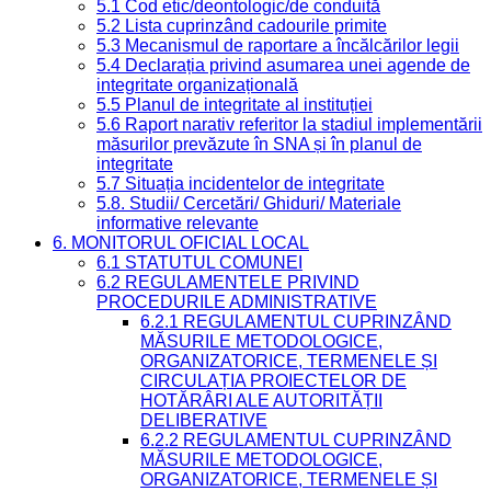
5.1 Cod etic/deontologic/de conduită
5.2 Lista cuprinzând cadourile primite
5.3 Mecanismul de raportare a încălcărilor legii
5.4 Declarația privind asumarea unei agende de
integritate organizațională
5.5 Planul de integritate al instituției
5.6 Raport narativ referitor la stadiul implementării
măsurilor prevăzute în SNA și în planul de
integritate
5.7 Situația incidentelor de integritate
5.8. Studii/ Cercetări/ Ghiduri/ Materiale
informative relevante
6. MONITORUL OFICIAL LOCAL
6.1 STATUTUL COMUNEI
6.2 REGULAMENTELE PRIVIND
PROCEDURILE ADMINISTRATIVE
6.2.1 REGULAMENTUL CUPRINZÂND
MĂSURILE METODOLOGICE,
ORGANIZATORICE, TERMENELE ȘI
CIRCULAȚIA PROIECTELOR DE
HOTĂRÂRI ALE AUTORITĂȚII
DELIBERATIVE
6.2.2 REGULAMENTUL CUPRINZÂND
MĂSURILE METODOLOGICE,
ORGANIZATORICE, TERMENELE ȘI