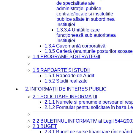
de specialitate ale
administrației publice
centrale/locale și instituțiile
publice aflate în subordinea
instituției
1.3.3.4 Unitățile care
funcționează sub autoritatea
instituției
1.3.4 Guvernanță corporativă
1.3.5 Carieră (anunțurile posturilor scoase
1.4 PROGRAME ȘI STRATEGII
1.5 RAPOARTE ȘI STUDII
1.5.1 Rapoarte de Audit
1.5.2 Studii realizate
2. INFORMAȚII DE INTERES PUBLIC
2.1 SOLICITARE INFORMAȚII
2.1.1 Numele și prenumele persoanei resp
2.1.2 Formular pentru solicitare în baza Le
2.2 BULETINUL INFORMATIV al Legii 544/200
2.3 BUGET
2.3.1 Buget pe surse financiare (începând