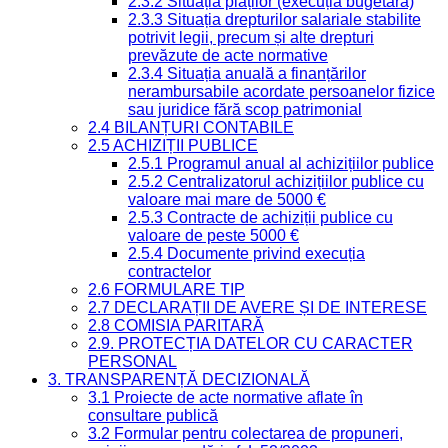
2.3.2 Situația plăților (execuția bugetară)
2.3.3 Situația drepturilor salariale stabilite
potrivit legii, precum și alte drepturi
prevăzute de acte normative
2.3.4 Situația anuală a finanțărilor
nerambursabile acordate persoanelor fizice
sau juridice fără scop patrimonial
2.4 BILANȚURI CONTABILE
2.5 ACHIZIȚII PUBLICE
2.5.1 Programul anual al achizițiilor publice
2.5.2 Centralizatorul achizițiilor publice cu
valoare mai mare de 5000 €
2.5.3 Contracte de achiziții publice cu
valoare de peste 5000 €
2.5.4 Documente privind execuția
contractelor
2.6 FORMULARE TIP
2.7 DECLARAȚII DE AVERE ȘI DE INTERESE
2.8 COMISIA PARITARĂ
2.9. PROTECȚIA DATELOR CU CARACTER
PERSONAL
3. TRANSPARENȚĂ DECIZIONALĂ
3.1 Proiecte de acte normative aflate în
consultare publică
3.2 Formular pentru colectarea de propuneri,