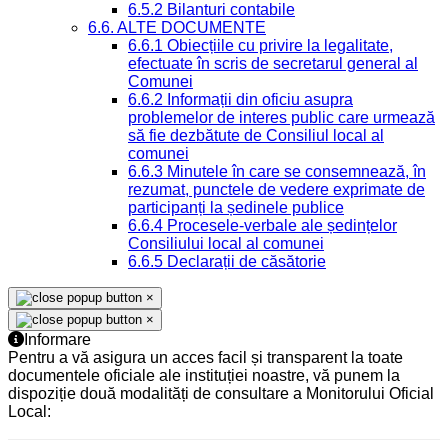
6.5.2 Bilanturi contabile
6.6. ALTE DOCUMENTE
6.6.1 Obiecțiile cu privire la legalitate,
efectuate în scris de secretarul general al
Comunei
6.6.2 Informații din oficiu asupra
problemelor de interes public care urmează
să fie dezbătute de Consiliul local al
comunei
6.6.3 Minutele în care se consemnează, în
rezumat, punctele de vedere exprimate de
participanți la ședinele publice
6.6.4 Procesele-verbale ale ședințelor
Consiliului local al comunei
6.6.5 Declarații de căsătorie
×
×
Informare
Pentru a vă asigura un acces facil și transparent la toate
documentele oficiale ale instituției noastre, vă punem la
dispoziție două modalități de consultare a Monitorului Oficial
Local: