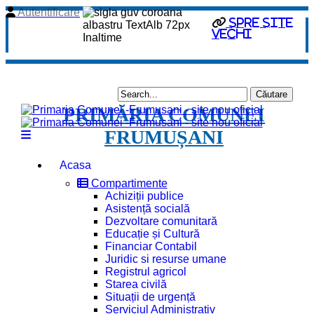
Autentificare
spre site
vechi
PRIMĂRIA COMUNEI
FRUMUȘANI
Acasa
Compartimente
Achiziții publice
Asistență socială
Dezvoltare comunitară
Educație și Cultură
Financiar Contabil
Juridic si resurse umane
Registrul agricol
Starea civilă
Situații de urgență
Serviciul Administrativ