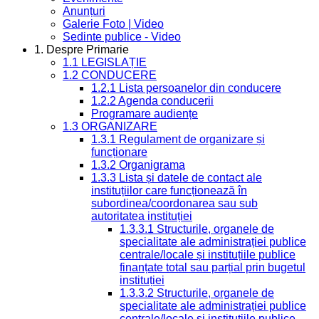
Anunțuri
Galerie Foto | Video
Sedinte publice - Video
1. Despre Primarie
1.1 LEGISLAȚIE
1.2 CONDUCERE
1.2.1 Lista persoanelor din conducere
1.2.2 Agenda conducerii
Programare audiențe
1.3 ORGANIZARE
1.3.1 Regulament de organizare și
funcționare
1.3.2 Organigrama
1.3.3 Lista și datele de contact ale
instituțiilor care funcționează în
subordinea/coordonarea sau sub
autoritatea instituției
1.3.3.1 Structurile, organele de
specialitate ale administrației publice
centrale/locale și instituțiile publice
finanțate total sau parțial prin bugetul
instituției
1.3.3.2 Structurile, organele de
specialitate ale administrației publice
centrale/locale și instituțiile publice