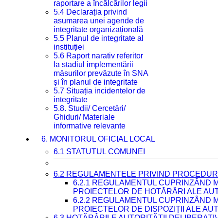
raportare a încălcărilor legii
5.4 Declarația privind
asumarea unei agende de
integritate organizațională
5.5 Planul de integritate al
instituției
5.6 Raport narativ referitor
la stadiul implementării
măsurilor prevăzute în SNA
și în planul de integritate
5.7 Situația incidentelor de
integritate
5.8. Studii/ Cercetări/
Ghiduri/ Materiale
informative relevante
6. MONITORUL OFICIAL LOCAL
6.1 STATUTUL COMUNEI
6.2 REGULAMENTELE PRIVIND PROCEDURI
6.2.1 REGULAMENTUL CUPRINZÂND M
PROIECTELOR DE HOTĂRÂRI ALE AUT
6.2.2 REGULAMENTUL CUPRINZÂND M
PROIECTELOR DE DISPOZIȚII ALE AU
6.3 HOTĂRÂRILE AUTORITĂȚII DELIBERATI