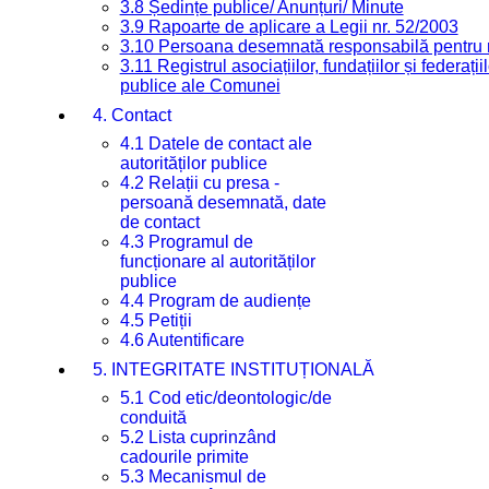
3.8 Ședințe publice/ Anunțuri/ Minute
3.9 Rapoarte de aplicare a Legii nr. 52/2003
3.10 Persoana desemnată responsabilă pentru re
3.11 Registrul asociațiilor, fundațiilor și federații
publice ale Comunei
4. Contact
4.1 Datele de contact ale
autorităților publice
4.2 Relații cu presa -
persoană desemnată, date
de contact
4.3 Programul de
funcționare al autorităților
publice
4.4 Program de audiențe
4.5 Petiții
4.6 Autentificare
5. INTEGRITATE INSTITUȚIONALĂ
5.1 Cod etic/deontologic/de
conduită
5.2 Lista cuprinzând
cadourile primite
5.3 Mecanismul de