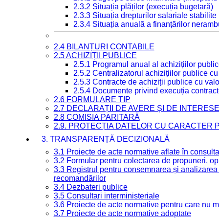
2.3.2 Situația plăților (execuția bugetară)
2.3.3 Situația drepturilor salariale stabilit
2.3.4 Situația anuală a finanțărilor neramb
2.4 BILANȚURI CONTABILE
2.5 ACHIZIȚII PUBLICE
2.5.1 Programul anual al achizițiilor publi
2.5.2 Centralizatorul achizițiilor publice 
2.5.3 Contracte de achiziții publice cu va
2.5.4 Documente privind execuția contract
2.6 FORMULARE TIP
2.7 DECLARAȚII DE AVERE ȘI DE INTERES
2.8 COMISIA PARITARĂ
2.9. PROTECȚIA DATELOR CU CARACTER
3. TRANSPARENȚĂ DECIZIONALĂ
3.1 Proiecte de acte normative aflate în consult
3.2 Formular pentru colectarea de propuneri, opi
3.3 Registrul pentru consemnarea și analizarea p
recomandărilor
3.4 Dezbateri publice
3.5 Consultari interministeriale
3.6 Proiecte de acte normative pentru care nu ma
3.7 Proiecte de acte normative adoptate