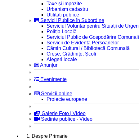
Taxe și impozite
Urbanism cadastru
Utilități publice
Servicii Publice în Subordine
Serviciul Voluntar pentru Situații de Urgen
Poliția Locală
Serviciul Public de Gospodărire Comunal
Servicii de Evidența Persoanelor
Cămin Cultural / Bibliotecă Comunală
Creșe, Grădinițe, Școli
Alegeri locale
Anunțuri
Evenimente
Servicii online
Proiecte europene
Galerie Foto | Video
Sedinte publice - Video
1. Despre Primarie