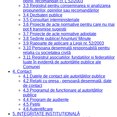
opinii, recomandări cf. L 52/2003
3.3 Registrul pentru consemnarea și analizarea
propunerilor, opiniilor sau recomandărilor
3.4 Dezbateri publice
3.5 Consultari interministeriale
3.6 Proiecte de acte normative pentru care nu mai
pot fi transmise sugestii
3.7 Proiecte de acte normative adoptate
3.8 Ședințe publice/ Anunțuri/ Minute
3.9 Rapoarte de aplicare a Legii nr. 52/2003
3.10 Persoana desemnată responsabilă pentru
relația cu societatea civilă
3.11 Registrul asociațiilor, fundațiilor și federațiilor
luate în evidență de autoritățile publice ale
Comunei
4. Contact
4.1 Datele de contact ale autorităților publice
4.2 Relații cu presa - persoană desemnată, date
de contact
4.3 Programul de funcționare al autorităților
publice
4.4 Program de audiențe
4.5 Petiții
4.6 Autentificare
5. INTEGRITATE INSTITUȚIONALĂ