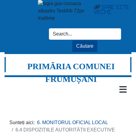
spre site
vechi
PRIMĂRIA COMUNEI
FRUMUȘANI
Sunteți aici:
6. MONITORUL OFICIAL LOCAL
6.4 DISPOZIȚIILE AUTORITĂȚII EXECUTIVE