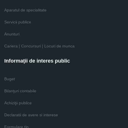
Aparatul de specialitate
Servicii publice
Anunturi
Cariera | Concursuri | Locuri de munca
Informaţii de interes public
Buget
Bilanţuri contabile
Achiziţii publice
Declaratii de avere si interese
Formulare tip