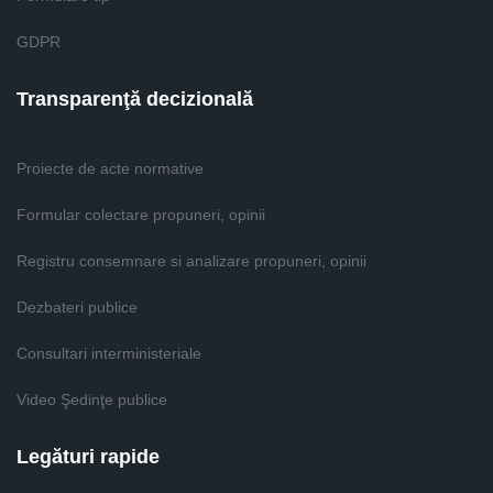
GDPR
Transparenţă decizională
Proiecte de acte normative
Formular colectare propuneri, opinii
Registru consemnare si analizare propuneri, opinii
Dezbateri publice
Consultari interministeriale
Video Şedinţe publice
Legături rapide