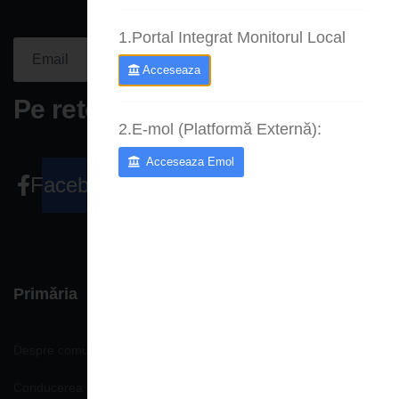
1.Portal Integrat Monitorul Local
Aboneaza-
Acceseaza
te acum
Please fill the required field.
Pe retele sociale
2.E-mol (Platformă Externă):
Acceseaza Emol
Facebook
Primăria
Despre comună
Conducerea Primăriei