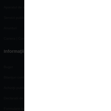
Aparatul de specialitate
Servicii publice
Anunturi
Cariera | Concursuri | Locuri de munca
Informaţii de interes public
Buget
Bilanţuri contabile
Achiziţii publice
Declaratii de avere si interese
Formulare tip