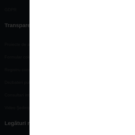
GDPR
Transparenţă decizională
Proiecte de acte normative
Formular colectare propuneri, opinii
Registru consemnare si analizare propuneri, opinii
Dezbateri publice
Consultari interministeriale
Video Şedinţe publice
Legături rapide