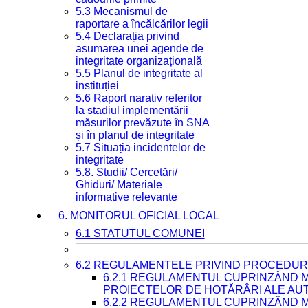
5.3 Mecanismul de
raportare a încălcărilor legii
5.4 Declarația privind
asumarea unei agende de
integritate organizațională
5.5 Planul de integritate al
instituției
5.6 Raport narativ referitor
la stadiul implementării
măsurilor prevăzute în SNA
și în planul de integritate
5.7 Situația incidentelor de
integritate
5.8. Studii/ Cercetări/
Ghiduri/ Materiale
informative relevante
6. MONITORUL OFICIAL LOCAL
6.1 STATUTUL COMUNEI
6.2 REGULAMENTELE PRIVIND PROCEDURI
6.2.1 REGULAMENTUL CUPRINZÂND M
PROIECTELOR DE HOTĂRÂRI ALE AUT
6.2.2 REGULAMENTUL CUPRINZÂND M