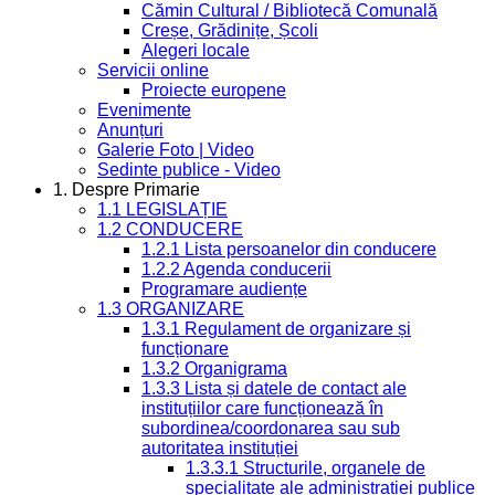
Cămin Cultural / Bibliotecă Comunală
Creșe, Grădinițe, Școli
Alegeri locale
Servicii online
Proiecte europene
Evenimente
Anunțuri
Galerie Foto | Video
Sedinte publice - Video
1. Despre Primarie
1.1 LEGISLAȚIE
1.2 CONDUCERE
1.2.1 Lista persoanelor din conducere
1.2.2 Agenda conducerii
Programare audiențe
1.3 ORGANIZARE
1.3.1 Regulament de organizare și
funcționare
1.3.2 Organigrama
1.3.3 Lista și datele de contact ale
instituțiilor care funcționează în
subordinea/coordonarea sau sub
autoritatea instituției
1.3.3.1 Structurile, organele de
specialitate ale administrației publice