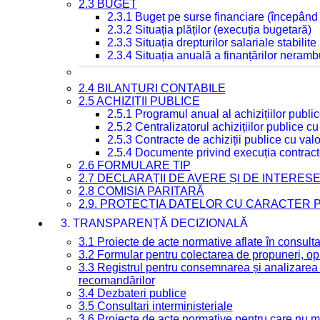
2.3 BUGET
2.3.1 Buget pe surse financiare (începând
2.3.2 Situația plăților (execuția bugetară)
2.3.3 Situația drepturilor salariale stabilit
2.3.4 Situația anuală a finanțărilor neramb
2.4 BILANȚURI CONTABILE
2.5 ACHIZIȚII PUBLICE
2.5.1 Programul anual al achizițiilor publi
2.5.2 Centralizatorul achizițiilor publice 
2.5.3 Contracte de achiziții publice cu va
2.5.4 Documente privind execuția contract
2.6 FORMULARE TIP
2.7 DECLARAȚII DE AVERE ȘI DE INTERES
2.8 COMISIA PARITARĂ
2.9. PROTECȚIA DATELOR CU CARACTER
3. TRANSPARENȚĂ DECIZIONALĂ
3.1 Proiecte de acte normative aflate în consult
3.2 Formular pentru colectarea de propuneri, opi
3.3 Registrul pentru consemnarea și analizarea p
recomandărilor
3.4 Dezbateri publice
3.5 Consultari interministeriale
3.6 Proiecte de acte normative pentru care nu ma