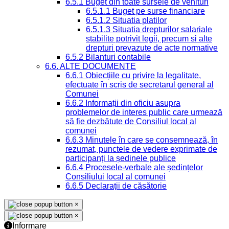
6.5.1 Buget din toate sursele de venituri
6.5.1.1 Buget pe surse financiare
6.5.1.2 Situatia platilor
6.5.1.3 Situatia drepturilor salariale
stabilite potrivit legii, precum si alte
drepturi prevazute de acte normative
6.5.2 Bilanturi contabile
6.6. ALTE DOCUMENTE
6.6.1 Obiecțiile cu privire la legalitate,
efectuate în scris de secretarul general al
Comunei
6.6.2 Informații din oficiu asupra
problemelor de interes public care urmează
să fie dezbătute de Consiliul local al
comunei
6.6.3 Minutele în care se consemnează, în
rezumat, punctele de vedere exprimate de
participanți la ședinele publice
6.6.4 Procesele-verbale ale ședințelor
Consiliului local al comunei
6.6.5 Declarații de căsătorie
×
×
Informare