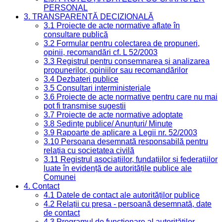
PERSONAL
3. TRANSPARENȚĂ DECIZIONALĂ
3.1 Proiecte de acte normative aflate în
consultare publică
3.2 Formular pentru colectarea de propuneri,
opinii, recomandări cf. L 52/2003
3.3 Registrul pentru consemnarea și analizarea
propunerilor, opiniilor sau recomandărilor
3.4 Dezbateri publice
3.5 Consultari interministeriale
3.6 Proiecte de acte normative pentru care nu mai
pot fi transmise sugestii
3.7 Proiecte de acte normative adoptate
3.8 Ședințe publice/ Anunțuri/ Minute
3.9 Rapoarte de aplicare a Legii nr. 52/2003
3.10 Persoana desemnată responsabilă pentru
relația cu societatea civilă
3.11 Registrul asociațiilor, fundațiilor și federațiilor
luate în evidență de autoritățile publice ale
Comunei
4. Contact
4.1 Datele de contact ale autorităților publice
4.2 Relații cu presa - persoană desemnată, date
de contact
4.3 Programul de funcționare al autorităților