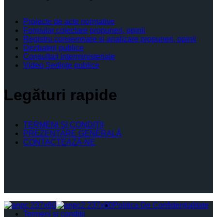
Proiecte de acte normative
Formular colectare propuneri, opinii
Registru consemnare si analizare propuneri, opinii
Dezbateri publice
Consultari interministeriale
Video Şedinţe publice
Legături rapide
TERMENI ŞI CONDIŢII
PREZENTARE GENERALĂ
CONTACTEAZĂ-NE
Politica De Confidențialitate
Termeni și condiții