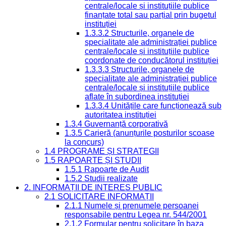
centrale/locale și instituțiile publice
finanțate total sau parțial prin bugetul
instituției
1.3.3.2 Structurile, organele de
specialitate ale administrației publice
centrale/locale și instituțiile publice
coordonate de conducătorul instituției
1.3.3.3 Structurile, organele de
specialitate ale administrației publice
centrale/locale și instituțiile publice
aflate în subordinea instituției
1.3.3.4 Unitățile care funcționează sub
autoritatea instituției
1.3.4 Guvernanță corporativă
1.3.5 Carieră (anunțurile posturilor scoase
la concurs)
1.4 PROGRAME ȘI STRATEGII
1.5 RAPOARTE ȘI STUDII
1.5.1 Rapoarte de Audit
1.5.2 Studii realizate
2. INFORMAȚII DE INTERES PUBLIC
2.1 SOLICITARE INFORMAȚII
2.1.1 Numele și prenumele persoanei
responsabile pentru Legea nr. 544/2001
2.1.2 Formular pentru solicitare în baza