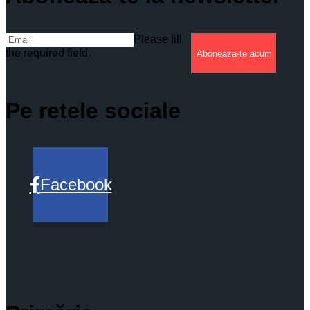
Please fill
the required field.
Aboneaza-te acum
Pe retele sociale
Facebook