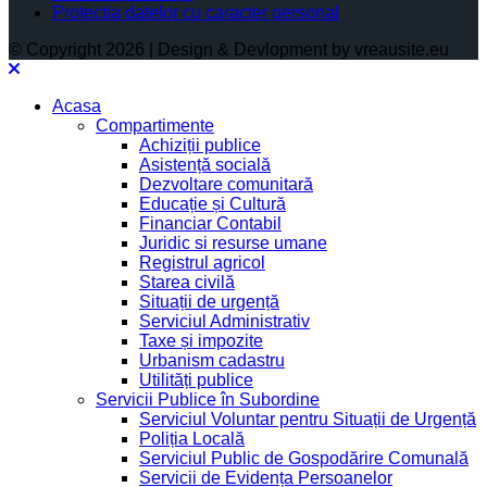
Protectia datelor cu caracter personal
© Copyright 2026 | Design & Devlopment by vreausite.eu
Acasa
Compartimente
Achiziții publice
Asistență socială
Dezvoltare comunitară
Educație și Cultură
Financiar Contabil
Juridic si resurse umane
Registrul agricol
Starea civilă
Situații de urgență
Serviciul Administrativ
Taxe și impozite
Urbanism cadastru
Utilități publice
Servicii Publice în Subordine
Serviciul Voluntar pentru Situații de Urgență
Poliția Locală
Serviciul Public de Gospodărire Comunală
Servicii de Evidența Persoanelor