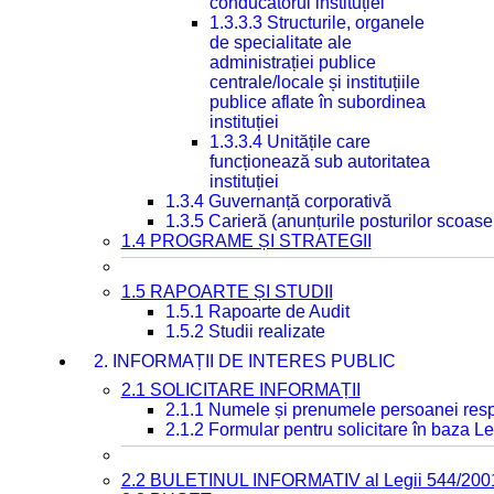
conducătorul instituției
1.3.3.3 Structurile, organele
de specialitate ale
administrației publice
centrale/locale și instituțiile
publice aflate în subordinea
instituției
1.3.3.4 Unitățile care
funcționează sub autoritatea
instituției
1.3.4 Guvernanță corporativă
1.3.5 Carieră (anunțurile posturilor scoase
1.4 PROGRAME ȘI STRATEGII
1.5 RAPOARTE ȘI STUDII
1.5.1 Rapoarte de Audit
1.5.2 Studii realizate
2. INFORMAȚII DE INTERES PUBLIC
2.1 SOLICITARE INFORMAȚII
2.1.1 Numele și prenumele persoanei resp
2.1.2 Formular pentru solicitare în baza Le
2.2 BULETINUL INFORMATIV al Legii 544/200