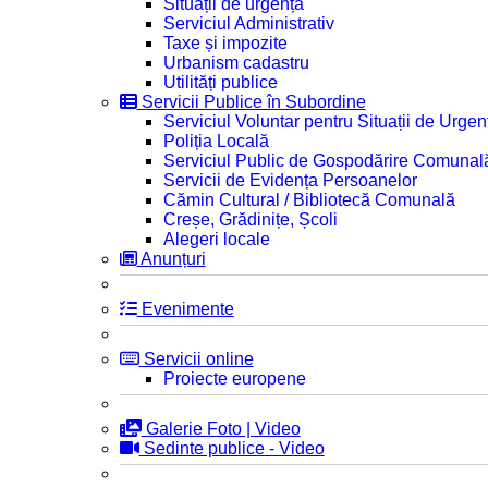
Situații de urgență
Serviciul Administrativ
Taxe și impozite
Urbanism cadastru
Utilități publice
Servicii Publice în Subordine
Serviciul Voluntar pentru Situații de Urgen
Poliția Locală
Serviciul Public de Gospodărire Comunal
Servicii de Evidența Persoanelor
Cămin Cultural / Bibliotecă Comunală
Creșe, Grădinițe, Școli
Alegeri locale
Anunțuri
Evenimente
Servicii online
Proiecte europene
Galerie Foto | Video
Sedinte publice - Video