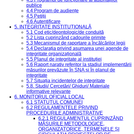
publice
4.4 Program de audiențe
4.5 Petiții
4.6 Autentificare
5. INTEGRITATE INSTITUȚIONALĂ
5.1 Cod etic/deontologic/de conduită
5.2 Lista cuprinzând cadourile primite
5.3 Mecanismul de raportare a încălcărilor legii
5.4 Declarația privind asumarea unei agende de
integritate organizațională
5.5 Planul de integritate al instituției
5.6 Raport narativ referitor la stadiul implementării
măsurilor prevăzute în SNA și în planul de
integritate
5.7 Situația incidentelor de integritate
5.8. Studii/ Cercetări/ Ghiduri/ Materiale
informative relevante
6. MONITORUL OFICIAL LOCAL
6.1 STATUTUL COMUNEI
6.2 REGULAMENTELE PRIVIND
PROCEDURILE ADMINISTRATIVE
6.2.1 REGULAMENTUL CUPRINZÂND
MĂSURILE METODOLOGICE,
ORGANIZATORICE, TERMENELE ȘI