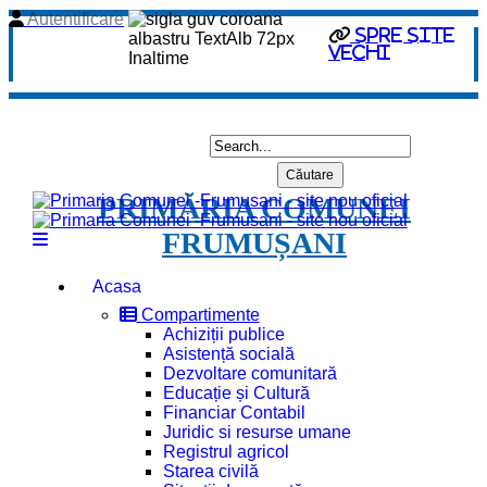
Autentificare
spre site
vechi
PRIMĂRIA COMUNEI
FRUMUȘANI
Acasa
Compartimente
Achiziții publice
Asistență socială
Dezvoltare comunitară
Educație și Cultură
Financiar Contabil
Juridic si resurse umane
Registrul agricol
Starea civilă