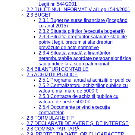
Legii nr. 544/2001
2.2 BULETINUL INFORMATIV al Legii 544/2001
2.3 BUGET
2.3.1 Buget pe surse financiare (începând
cu anul 2015)
2.3.2 Situația plăților (execuția bugetară)
2.3.3 Situația drepturilor salariale stabilite
potrivit legii, precum și alte drepturi
prevăzute de acte normative
2.3.4 Situația anuală a finanțărilor
nerambursabile acordate persoanelor fizice
sau juridice fără scop patrimonial
2.4 BILANȚURI CONTABILE
2.5 ACHIZIȚII PUBLICE
2.5.1 Programul anual al achizițiilor publice
2.5.2 Centralizatorul achizițiilor publice cu
valoare mai mare de 5000 €
2.5.3 Contracte de achiziții publice cu
valoare de peste 5000 €
2.5.4 Documente privind execuția
contractelor
2.6 FORMULARE TIP
2.7 DECLARAȚII DE AVERE ȘI DE INTERESE
2.8 COMISIA PARITARĂ
2.9. PROTECȚIA DATELOR CU CARACTER