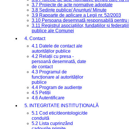
3.7 Proiecte de acte normative adoptate
3.8 Ședințe publice/ Anunțuri/ Minute
3.9 Rapoarte de aplicare a Legii nr. 52/2003
3.10 Persoana desemnată responsabilă pentru re
3.11 Registrul asociațiilor, fundațiilor și federații
publice ale Comunei
4. Contact
4.1 Datele de contact ale
autorităților publice
4.2 Relații cu presa -
persoană desemnată, date
de contact
4.3 Programul de
funcționare al autorităților
publice
4.4 Program de audiențe
4.5 Petiții
4.6 Autentificare
5. INTEGRITATE INSTITUȚIONALĂ
5.1 Cod etic/deontologic/de
conduită
5.2 Lista cuprinzând
cadourile primite