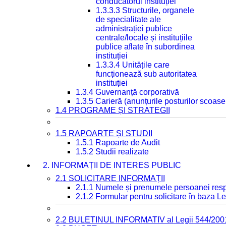
conducătorul instituției
1.3.3.3 Structurile, organele
de specialitate ale
administrației publice
centrale/locale și instituțiile
publice aflate în subordinea
instituției
1.3.3.4 Unitățile care
funcționează sub autoritatea
instituției
1.3.4 Guvernanță corporativă
1.3.5 Carieră (anunțurile posturilor scoase
1.4 PROGRAME ȘI STRATEGII
1.5 RAPOARTE ȘI STUDII
1.5.1 Rapoarte de Audit
1.5.2 Studii realizate
2. INFORMAȚII DE INTERES PUBLIC
2.1 SOLICITARE INFORMAȚII
2.1.1 Numele și prenumele persoanei resp
2.1.2 Formular pentru solicitare în baza Le
2.2 BULETINUL INFORMATIV al Legii 544/200