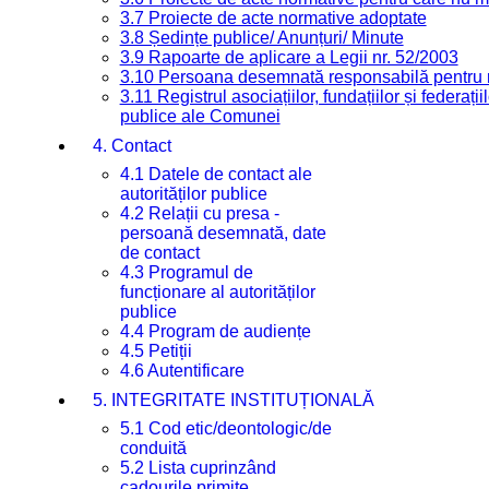
3.7 Proiecte de acte normative adoptate
3.8 Ședințe publice/ Anunțuri/ Minute
3.9 Rapoarte de aplicare a Legii nr. 52/2003
3.10 Persoana desemnată responsabilă pentru re
3.11 Registrul asociațiilor, fundațiilor și federații
publice ale Comunei
4. Contact
4.1 Datele de contact ale
autorităților publice
4.2 Relații cu presa -
persoană desemnată, date
de contact
4.3 Programul de
funcționare al autorităților
publice
4.4 Program de audiențe
4.5 Petiții
4.6 Autentificare
5. INTEGRITATE INSTITUȚIONALĂ
5.1 Cod etic/deontologic/de
conduită
5.2 Lista cuprinzând
cadourile primite