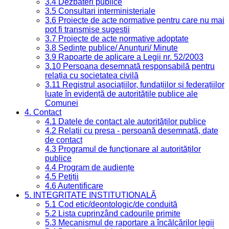
3.4 Dezbateri publice
3.5 Consultari interministeriale
3.6 Proiecte de acte normative pentru care nu mai
pot fi transmise sugestii
3.7 Proiecte de acte normative adoptate
3.8 Ședințe publice/ Anunțuri/ Minute
3.9 Rapoarte de aplicare a Legii nr. 52/2003
3.10 Persoana desemnată responsabilă pentru
relația cu societatea civilă
3.11 Registrul asociațiilor, fundațiilor și federațiilor
luate în evidență de autoritățile publice ale
Comunei
4. Contact
4.1 Datele de contact ale autorităților publice
4.2 Relații cu presa - persoană desemnată, date
de contact
4.3 Programul de funcționare al autorităților
publice
4.4 Program de audiențe
4.5 Petiții
4.6 Autentificare
5. INTEGRITATE INSTITUȚIONALĂ
5.1 Cod etic/deontologic/de conduită
5.2 Lista cuprinzând cadourile primite
5.3 Mecanismul de raportare a încălcărilor legii