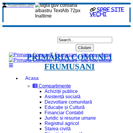
Autentificare
spre site
vechi
PRIMĂRIA COMUNEI
FRUMUȘANI
Acasa
Compartimente
Achiziții publice
Asistență socială
Dezvoltare comunitară
Educație și Cultură
Financiar Contabil
Juridic si resurse umane
Registrul agricol
Starea civilă