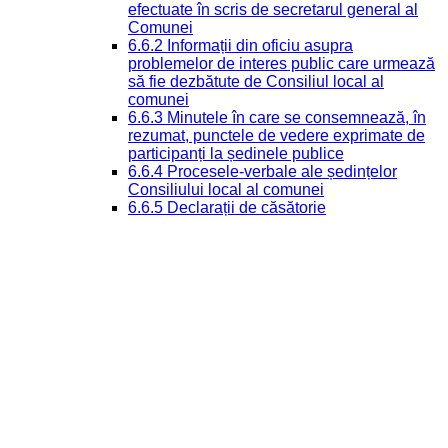
efectuate în scris de secretarul general al
Comunei
6.6.2 Informații din oficiu asupra
problemelor de interes public care urmează
să fie dezbătute de Consiliul local al
comunei
6.6.3 Minutele în care se consemnează, în
rezumat, punctele de vedere exprimate de
participanți la ședinele publice
6.6.4 Procesele-verbale ale ședințelor
Consiliului local al comunei
6.6.5 Declarații de căsătorie