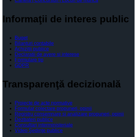
Cariera | Concursuri | Locuri de munca
Informaţii de interes public
Buget
Bilanţuri contabile
Achiziţii publice
Declaratii de avere si interese
Formulare tip
GDPR
Transparenţă decizională
Proiecte de acte normative
Formular colectare propuneri, opinii
Registru consemnare si analizare propuneri, opinii
Dezbateri publice
Consultari interministeriale
Video Şedinţe publice