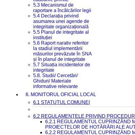
5.3 Mecanismul de
raportare a încălcărilor legii
5.4 Declarația privind
asumarea unei agende de
integritate organizațională
5.5 Planul de integritate al
instituției
5.6 Raport narativ referitor
la stadiul implementării
măsurilor prevăzute în SNA
și în planul de integritate
5.7 Situația incidentelor de
integritate
5.8. Studii/ Cercetări/
Ghiduri/ Materiale
informative relevante
6. MONITORUL OFICIAL LOCAL
6.1 STATUTUL COMUNEI
6.2 REGULAMENTELE PRIVIND PROCEDURI
6.2.1 REGULAMENTUL CUPRINZÂND M
PROIECTELOR DE HOTĂRÂRI ALE AUT
6.2.2 REGULAMENTUL CUPRINZÂND M