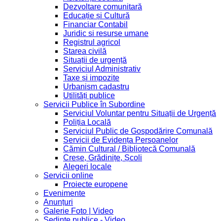
Dezvoltare comunitară
Educație și Cultură
Financiar Contabil
Juridic si resurse umane
Registrul agricol
Starea civilă
Situații de urgență
Serviciul Administrativ
Taxe și impozite
Urbanism cadastru
Utilități publice
Servicii Publice în Subordine
Serviciul Voluntar pentru Situații de Urgență
Poliția Locală
Serviciul Public de Gospodărire Comunală
Servicii de Evidența Persoanelor
Cămin Cultural / Bibliotecă Comunală
Creșe, Grădinițe, Școli
Alegeri locale
Servicii online
Proiecte europene
Evenimente
Anunțuri
Galerie Foto | Video
Sedinte publice - Video