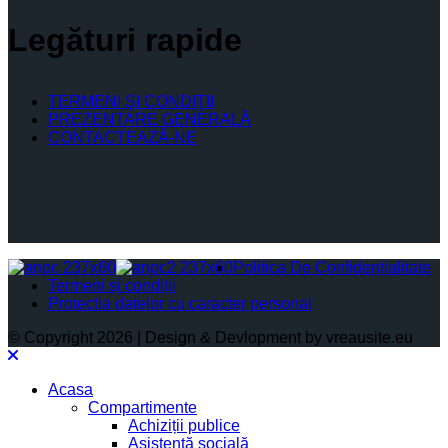
Legături rapide
TERMENI ŞI CONDIŢII
PREZENTARE GENERALĂ
CONTACTEAZĂ-NE
Politica De Confidențialitate
Termeni și condiții
Protectia datelor cu caracter personal
© Copyright 2026 | Design & Devlopment by vreausite.eu
Acasa
Compartimente
Achiziții publice
Asistență socială