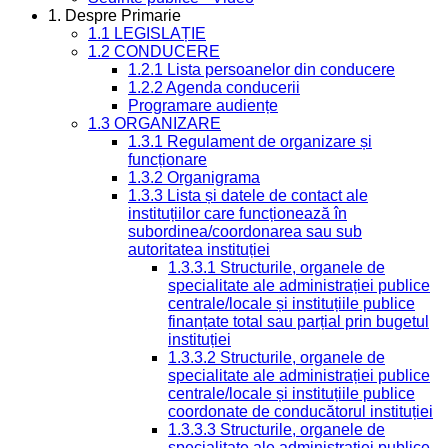
1. Despre Primarie
1.1 LEGISLAȚIE
1.2 CONDUCERE
1.2.1 Lista persoanelor din conducere
1.2.2 Agenda conducerii
Programare audiențe
1.3 ORGANIZARE
1.3.1 Regulament de organizare și
funcționare
1.3.2 Organigrama
1.3.3 Lista și datele de contact ale
instituțiilor care funcționează în
subordinea/coordonarea sau sub
autoritatea instituției
1.3.3.1 Structurile, organele de
specialitate ale administrației publice
centrale/locale și instituțiile publice
finanțate total sau parțial prin bugetul
instituției
1.3.3.2 Structurile, organele de
specialitate ale administrației publice
centrale/locale și instituțiile publice
coordonate de conducătorul instituției
1.3.3.3 Structurile, organele de
specialitate ale administrației publice