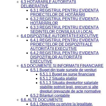
6.3 HOTĂRÂRILE AUTORITĂȚII
DELIBERATIVE
6.3.1 REGISTRUL PENTRU EVIDENȚA
PROIECTELOR DE HOTĂRÂRI
6.3.2 REGISTRUL PENTRU EVIDENȚA
HOTĂRÂRILOR
6.3.3 REGISTRUL PENTRU EVIDENȚA
ȘEDINȚELOR CONSILIULUI LOCAL
6.4 DISPOZIȚIILE AUTORITĂȚII EXECUTIVE
6.4.1 REGISTRUL PENTRU EVIDENȚA
PROIECTELOR DE DISPOZIȚII ALE
AUTORITĂȚII EXECUTIVE
6.4.2 REGISTRUL PENTRU EVIDENȚA
DISPOZIȚIILOR AUTORITĂȚII
EXECUTIVE
6.5 DOCUMENTE ȘI INFORMAȚII FINANCIARE
6.5.1 Buget din toate sursele de venituri
6.5.1.1 Buget pe surse financiare
6.5.1.2 Situatia platilor
6.5.1.3 Situatia drepturilor salariale
stabilite potrivit legii, precum si alte
drepturi prevazute de acte normative
6.5.2 Bilanturi contabile
6.6. ALTE DOCUMENTE
6.6.1 Obiecțiile cu privire la legalitate,