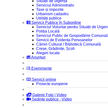
Situații de urgență
Serviciul Administrativ
Taxe și impozite
Urbanism cadastru
Utilități publice
Servicii Publice în Subordine
Serviciul Voluntar pentru Situații de Urgen
Poliția Locală
Serviciul Public de Gospodărire Comunal
Servicii de Evidența Persoanelor
Cămin Cultural / Bibliotecă Comunală
Creșe, Grădinițe, Școli
Alegeri locale
Anunțuri
Evenimente
Servicii online
Proiecte europene
Galerie Foto | Video
Sedinte publice - Video