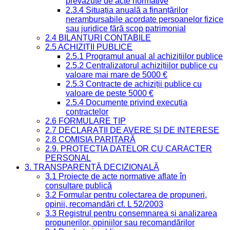
prevăzute de acte normative
2.3.4 Situația anuală a finanțărilor
nerambursabile acordate persoanelor fizice
sau juridice fără scop patrimonial
2.4 BILANȚURI CONTABILE
2.5 ACHIZIȚII PUBLICE
2.5.1 Programul anual al achizițiilor publice
2.5.2 Centralizatorul achizițiilor publice cu
valoare mai mare de 5000 €
2.5.3 Contracte de achiziții publice cu
valoare de peste 5000 €
2.5.4 Documente privind execuția
contractelor
2.6 FORMULARE TIP
2.7 DECLARAȚII DE AVERE ȘI DE INTERESE
2.8 COMISIA PARITARĂ
2.9. PROTECȚIA DATELOR CU CARACTER
PERSONAL
3. TRANSPARENȚĂ DECIZIONALĂ
3.1 Proiecte de acte normative aflate în
consultare publică
3.2 Formular pentru colectarea de propuneri,
opinii, recomandări cf. L 52/2003
3.3 Registrul pentru consemnarea și analizarea
propunerilor, opiniilor sau recomandărilor