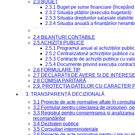
2.3 BUGET
2.3.1 Buget pe surse financiare (începând
2.3.2 Situația plăților (execuția bugetară)
2.3.3 Situația drepturilor salariale stabilit
2.3.4 Situația anuală a finanțărilor neramb
2.4 BILANȚURI CONTABILE
2.5 ACHIZIȚII PUBLICE
2.5.1 Programul anual al achizițiilor publi
2.5.2 Centralizatorul achizițiilor publice 
2.5.3 Contracte de achiziții publice cu va
2.5.4 Documente privind execuția contract
2.6 FORMULARE TIP
2.7 DECLARAȚII DE AVERE ȘI DE INTERES
2.8 COMISIA PARITARĂ
2.9. PROTECȚIA DATELOR CU CARACTER
3. TRANSPARENȚĂ DECIZIONALĂ
3.1 Proiecte de acte normative aflate în consult
3.2 Formular pentru colectarea de propuneri, opi
3.3 Registrul pentru consemnarea și analizarea p
recomandărilor
3.4 Dezbateri publice
3.5 Consultari interministeriale
3.6 Proiecte de acte normative pentru care nu ma