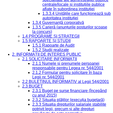
centrale/locale și instituțiile publice
aflate în subordinea instituției
1.3.3.4 Unitățile care funcționează sub
autoritatea instituției
1.3.4 Guvernanță corporativă
1.3.5 Carieră (anunțurile posturilor scoase
la concurs)
1.4 PROGRAME ȘI STRATEGII
1.5 RAPOARTE ȘI STUDII
1.5.1 Rapoarte de Audit
1.5.2 Studii realizate
2. INFORMAȚII DE INTERES PUBLIC
2.1 SOLICITARE INFORMAȚII
2.1.1 Numele și prenumele persoanei
responsabile pentru Legea nr. 544/2001
2.1.2 Formular pentru solicitare în baza
Legii nr. 544/2001
2.2 BULETINUL INFORMATIV al Legii 544/2001
2.3 BUGET
2.3.1 Buget pe surse financiare (începând
cu anul 2015)
2.3.2 Situația plăților (execuția bugetară)
2.3.3 Situația drepturilor salariale stabilite
potrivit legii, precum și alte drepturi