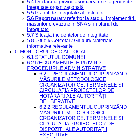
5.4 Declarația privind asumarea unei agende de
integritate organizațională
5.5 Planul de integritate al instituției
5.6 Raport narativ referitor la stadiul implementării
măsurilor prevăzute în SNA și în planul de
integritate
5.7 Situația incidentelor de integritate
5.8. Studii/ Cercetări/ Ghiduri/ Materiale
informative relevante
6. MONITORUL OFICIAL LOCAL
6.1 STATUTUL COMUNEI
6.2 REGULAMENTELE PRIVIND
PROCEDURILE ADMINISTRATIVE
6.2.1 REGULAMENTUL CUPRINZÂND
MĂSURILE METODOLOGICE,
ORGANIZATORICE, TERMENELE ȘI
CIRCULAȚIA PROIECTELOR DE
HOTĂRÂRI ALE AUTORITĂȚII
DELIBERATIVE
6.2.2 REGULAMENTUL CUPRINZÂND
MĂSURILE METODOLOGICE,
ORGANIZATORICE, TERMENELE ȘI
CIRCULAȚIA PROIECTELOR DE
DISPOZIȚII ALE AUTORITĂȚII
EXECUTIVE