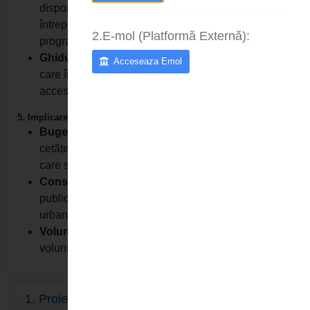
disponibile pentru cetățeni, asociații sau
întreprinderi locale (ex: fonduri pentru tineri fermieri,
2.E-mol (Platformă Externă):
programe de sprijin pentru afacerile mici).
Ghiduri de finanțare:
Documente și link-uri utile
Acceseaza Emol
care îi ajută pe cetățeni să înțeleagă cum pot
accesa diverse fonduri.
5. Implicare civică
Bugetare participativă:
Un spațiu dedicat în care
cetățenii pot propune proiecte și pot vota inițiativele
care să fie finanțate din bugetul local.
Consultări publice:
Anunțuri despre dezbateri
publice pe teme importante pentru comunitate (ex:
urbanism, buget local).
Voluntariat:
Informații despre programele de
voluntariat organizate de primărie.
1. Proiecte în derulare
( 0 Documente )