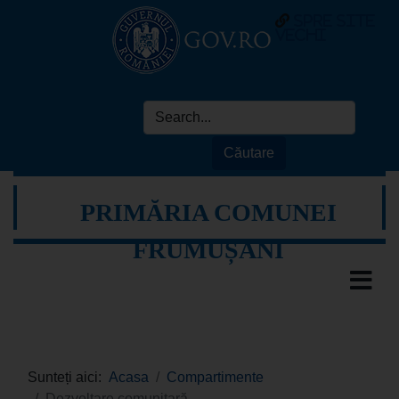
spre site
vechi
PRIMĂRIA COMUNEI
FRUMUȘANI
Sunteți aici:
Acasa
Compartimente
Dezvoltare comunitară