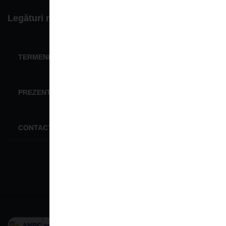
Legături rapide
TERMENI ŞI CONDIŢII
PREZENTARE GENERALĂ
CONTACTEAZĂ-NE