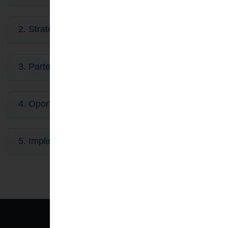
2. Strategia de dezvoltare
( 0 Documente )
3. Parteneriate și colaborări
( 0 Documente )
4. Oportunități de finanțare
( 0 Documente )
5. Implicare civică
( 0 Documente )