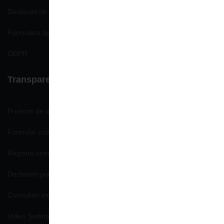
Declaratii de avere si interese
Formulare tip
GDPR
Transparenţă decizională
Proiecte de acte normative
Formular colectare propuneri, opinii
Registru consemnare si analizare propuneri, opinii
Dezbateri publice
Consultari interministeriale
Video Şedinţe publice