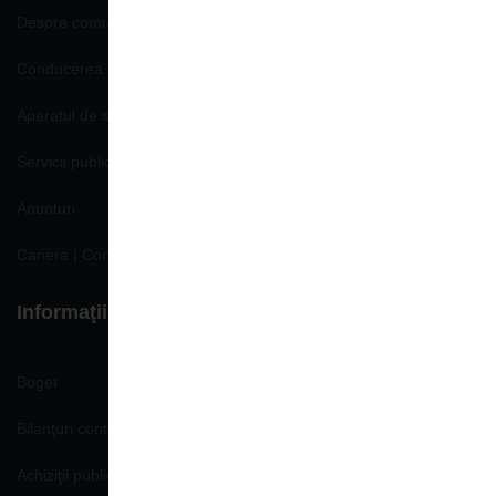
Despre comună
Conducerea Primăriei
Aparatul de specialitate
Servicii publice
Anunturi
Cariera | Concursuri | Locuri de munca
Informaţii de interes public
Buget
Bilanţuri contabile
Achiziţii publice