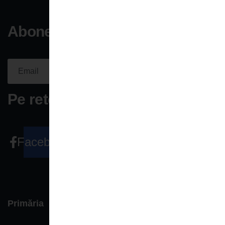
Aboneaza-te la newsletter
Aboneaza-
te acum
Please fill the required field.
Pe retele sociale
Facebook
Primăria