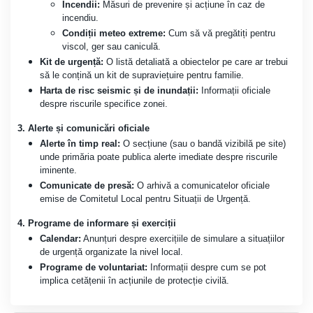
Incendii:
Măsuri de prevenire și acțiune în caz de
incendiu.
Condiții meteo extreme:
Cum să vă pregătiți pentru
viscol, ger sau caniculă.
Kit de urgență:
O listă detaliată a obiectelor pe care ar trebui
să le conțină un kit de supraviețuire pentru familie.
Harta de risc seismic și de inundații:
Informații oficiale
despre riscurile specifice zonei.
3. Alerte și comunicări oficiale
Alerte în timp real:
O secțiune (sau o bandă vizibilă pe site)
unde primăria poate publica alerte imediate despre riscurile
iminente.
Comunicate de presă:
O arhivă a comunicatelor oficiale
emise de Comitetul Local pentru Situații de Urgență.
4. Programe de informare și exerciții
Calendar:
Anunțuri despre exercițiile de simulare a situațiilor
de urgență organizate la nivel local.
Programe de voluntariat:
Informații despre cum se pot
implica cetățenii în acțiunile de protecție civilă.