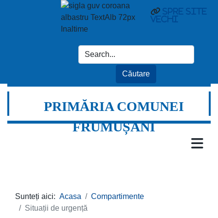
spre site
vechi
PRIMĂRIA COMUNEI
FRUMUȘANI
Sunteți aici:
Acasa
Compartimente
Situații de urgență