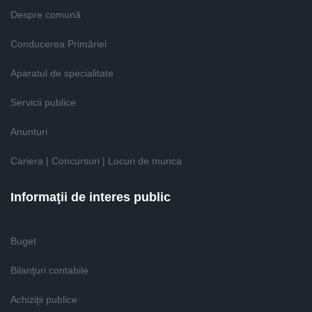
Despre comună
Conducerea Primăriei
Aparatul de specialitate
Servicii publice
Anunturi
Cariera | Concursuri | Locuri de munca
Informaţii de interes public
Buget
Bilanţuri contabile
Achiziţii publice