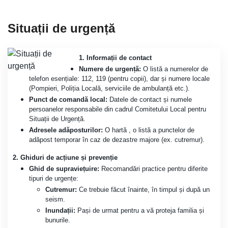
Situații de urgență
1. Informații de contact
Numere de urgență:
O listă a numerelor de
telefon esențiale: 112, 119 (pentru copii), dar și numere locale
(Pompieri, Poliția Locală, serviciile de ambulanță etc.).
Punct de comandă local:
Datele de contact și numele
persoanelor responsabile din cadrul Comitetului Local pentru
Situații de Urgență.
Adresele adăposturilor:
O hartă , o listă a punctelor de
adăpost temporar în caz de dezastre majore (ex. cutremur).
2. Ghiduri de acțiune și prevenție
Ghid de supraviețuire:
Recomandări practice pentru diferite
tipuri de urgențe:
Cutremur:
Ce trebuie făcut înainte, în timpul și după un
seism.
Inundații:
Pași de urmat pentru a vă proteja familia și
bunurile.