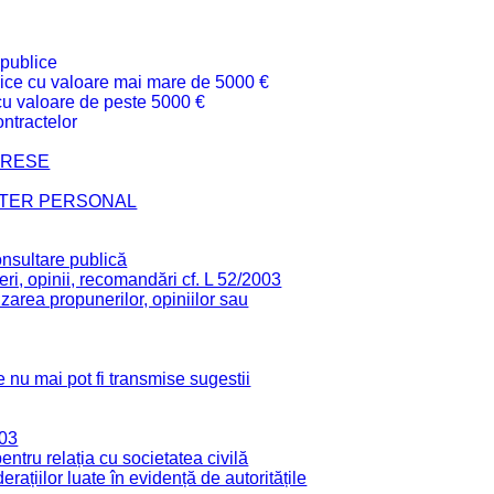
 publice
ublice cu valoare mai mare de 5000 €
 cu valoare de peste 5000 €
ntractelor
TERESE
CTER PERSONAL
onsultare publică
ri, opinii, recomandări cf. L 52/2003
zarea propunerilor, opiniilor sau
 nu mai pot fi transmise sugestii
003
tru relația cu societatea civilă
derațiilor luate în evidență de autoritățile