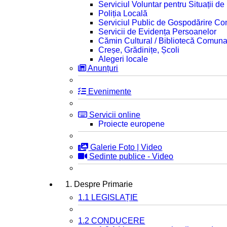
Serviciul Voluntar pentru Situații d
Poliția Locală
Serviciul Public de Gospodărire C
Servicii de Evidența Persoanelor
Cămin Cultural / Bibliotecă Comuna
Creșe, Grădinițe, Școli
Alegeri locale
Anunțuri
Evenimente
Servicii online
Proiecte europene
Galerie Foto | Video
Sedinte publice - Video
1. Despre Primarie
1.1 LEGISLAȚIE
1.2 CONDUCERE