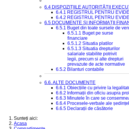
6.4 DISPOZIȚIILE AUTORITĂȚII EXECU
6.4.1 REGISTRUL PENTRU EVID
6.4.2 REGISTRUL PENTRU EVID
6.5 DOCUMENTE ȘI INFORMAȚII FIN
6.5.1 Buget din toate sursele de veni
6.5.1.1 Buget pe surse
financiare
6.5.1.2 Situatia platilor
6.5.1.3 Situatia drepturilor
salariale stabilite potrivit
legii, precum si alte drepturi
prevazute de acte normative
6.5.2 Bilanturi contabile
6.6. ALTE DOCUMENTE
6.6.1 Obiecțiile cu privire la legali
6.6.2 Informații din oficiu asupra p
6.6.3 Minutele în care se consemnea
6.6.4 Procesele-verbale ale ședințel
6.6.5 Declarații de căsătorie
Sunteți aici:
Acasa
Compartimente