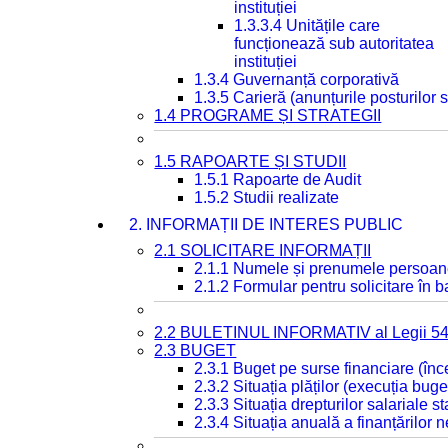
instituției
1.3.3.4 Unitățile care
funcționează sub autoritatea
instituției
1.3.4 Guvernanță corporativă
1.3.5 Carieră (anunțurile posturilor
1.4 PROGRAME ȘI STRATEGII
1.5 RAPOARTE ȘI STUDII
1.5.1 Rapoarte de Audit
1.5.2 Studii realizate
2. INFORMAȚII DE INTERES PUBLIC
2.1 SOLICITARE INFORMAȚII
2.1.1 Numele și prenumele persoan
2.1.2 Formular pentru solicitare în 
2.2 BULETINUL INFORMATIV al Legii 5
2.3 BUGET
2.3.1 Buget pe surse financiare (în
2.3.2 Situația plăților (execuția buge
2.3.3 Situația drepturilor salariale s
2.3.4 Situația anuală a finanțărilor