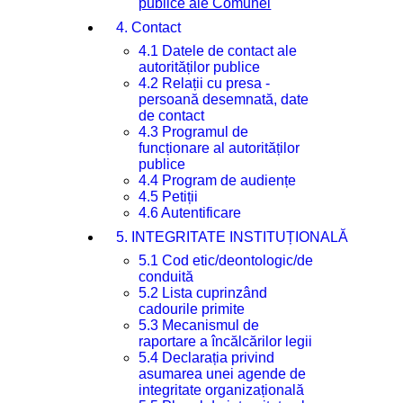
publice ale Comunei
4. Contact
4.1 Datele de contact ale
autorităților publice
4.2 Relații cu presa -
persoană desemnată, date
de contact
4.3 Programul de
funcționare al autorităților
publice
4.4 Program de audiențe
4.5 Petiții
4.6 Autentificare
5. INTEGRITATE INSTITUȚIONALĂ
5.1 Cod etic/deontologic/de
conduită
5.2 Lista cuprinzând
cadourile primite
5.3 Mecanismul de
raportare a încălcărilor legii
5.4 Declarația privind
asumarea unei agende de
integritate organizațională