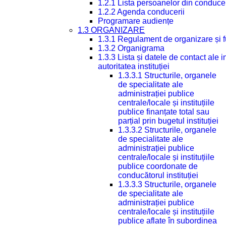
1.2.1 Lista persoanelor din conduce
1.2.2 Agenda conducerii
Programare audiențe
1.3 ORGANIZARE
1.3.1 Regulament de organizare și 
1.3.2 Organigrama
1.3.3 Lista și datele de contact ale
autoritatea instituției
1.3.3.1 Structurile, organele
de specialitate ale
administrației publice
centrale/locale și instituțiile
publice finanțate total sau
parțial prin bugetul instituției
1.3.3.2 Structurile, organele
de specialitate ale
administrației publice
centrale/locale și instituțiile
publice coordonate de
conducătorul instituției
1.3.3.3 Structurile, organele
de specialitate ale
administrației publice
centrale/locale și instituțiile
publice aflate în subordinea