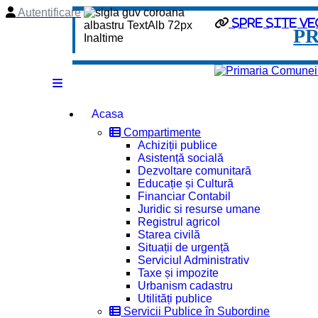
Autentificare
spre site ve
P
Acasa
Compartimente
Achiziții publice
Asistență socială
Dezvoltare comunitară
Educație și Cultură
Financiar Contabil
Juridic si resurse umane
Registrul agricol
Starea civilă
Situații de urgență
Serviciul Administrativ
Taxe și impozite
Urbanism cadastru
Utilități publice
Servicii Publice în Subordine