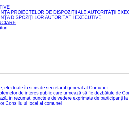
TIVE
ENȚA PROIECTELOR DE DISPOZIȚII ALE AUTORITĂȚII EXE
ENȚA DISPOZIȚIILOR AUTORITĂȚII EXECUTIVE
ANCIARE
turi
tate, efectuate în scris de secretarul general al Comunei
roblemelor de interes public care urmează să fie dezbătute de Con
ză, în rezumat, punctele de vedere exprimate de participanți la
or Consiliului local al comunei