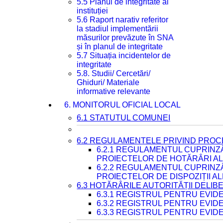
5.5 Planul de integritate al
instituției
5.6 Raport narativ referitor
la stadiul implementării
măsurilor prevăzute în SNA
și în planul de integritate
5.7 Situația incidentelor de
integritate
5.8. Studii/ Cercetări/
Ghiduri/ Materiale
informative relevante
6. MONITORUL OFICIAL LOCAL
6.1 STATUTUL COMUNEI
6.2 REGULAMENTELE PRIVIND PROC
6.2.1 REGULAMENTUL CUPRINZ
PROIECTELOR DE HOTĂRÂRI ALE
6.2.2 REGULAMENTUL CUPRINZ
PROIECTELOR DE DISPOZIȚII A
6.3 HOTĂRÂRILE AUTORITĂȚII DELIB
6.3.1 REGISTRUL PENTRU EVI
6.3.2 REGISTRUL PENTRU EVI
6.3.3 REGISTRUL PENTRU EVID