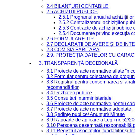
2.4 BILANȚURI CONTABILE
2.5 ACHIZIȚII PUBLICE
2.5.1 Programul anual al achizițiilor
2.5.2 Centralizatorul achizițiilor p
2.5.3 Contracte de achiziții publice
2.5.4 Documente privind execuția co
2.6 FORMULARE TIP
2.7 DECLARAȚII DE AVERE ȘI DE IN
2.8 COMISIA PARITARĂ
2.9. PROTECȚIA DATELOR CU CARA
3. TRANSPARENȚĂ DECIZIONALĂ
3.1 Proiecte de acte normative aflate în c
3.2 Formular pentru colectarea de propune
3.3 Registrul pentru consemnarea și anali
recomandărilor
3.4 Dezbateri publice
3.5 Consultari interministeriale
3.6 Proiecte de acte normative pentru care
3.7 Proiecte de acte normative adoptate
3.8 Ședințe publice/ Anunțuri/ Minute
3.9 Rapoarte de aplicare a Legii nr. 52/2
3.10 Persoana desemnată responsabilă pen
3.11 Registrul asociațiilor, fundațiilor și fe