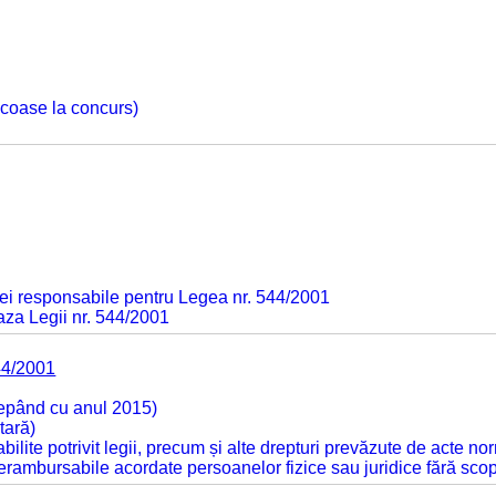
 scoase la concurs)
ei responsabile pentru Legea nr. 544/2001
baza Legii nr. 544/2001
44/2001
cepând cu anul 2015)
tară)
tabilite potrivit legii, precum și alte drepturi prevăzute de acte no
 nerambursabile acordate persoanelor fizice sau juridice fără sco