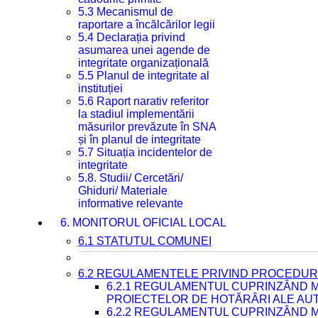
5.3 Mecanismul de
raportare a încălcărilor legii
5.4 Declarația privind
asumarea unei agende de
integritate organizațională
5.5 Planul de integritate al
instituției
5.6 Raport narativ referitor
la stadiul implementării
măsurilor prevăzute în SNA
și în planul de integritate
5.7 Situația incidentelor de
integritate
5.8. Studii/ Cercetări/
Ghiduri/ Materiale
informative relevante
6. MONITORUL OFICIAL LOCAL
6.1 STATUTUL COMUNEI
6.2 REGULAMENTELE PRIVIND PROCEDURI
6.2.1 REGULAMENTUL CUPRINZÂND M
PROIECTELOR DE HOTĂRÂRI ALE AUT
6.2.2 REGULAMENTUL CUPRINZÂND M