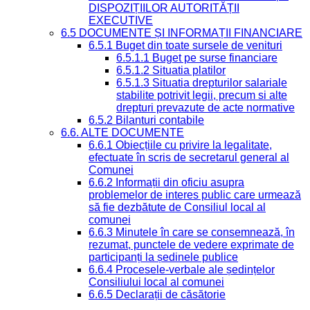
DISPOZIȚIILOR AUTORITĂȚII
EXECUTIVE
6.5 DOCUMENTE ȘI INFORMAȚII FINANCIARE
6.5.1 Buget din toate sursele de venituri
6.5.1.1 Buget pe surse financiare
6.5.1.2 Situatia platilor
6.5.1.3 Situatia drepturilor salariale
stabilite potrivit legii, precum si alte
drepturi prevazute de acte normative
6.5.2 Bilanturi contabile
6.6. ALTE DOCUMENTE
6.6.1 Obiecțiile cu privire la legalitate,
efectuate în scris de secretarul general al
Comunei
6.6.2 Informații din oficiu asupra
problemelor de interes public care urmează
să fie dezbătute de Consiliul local al
comunei
6.6.3 Minutele în care se consemnează, în
rezumat, punctele de vedere exprimate de
participanți la ședinele publice
6.6.4 Procesele-verbale ale ședințelor
Consiliului local al comunei
6.6.5 Declarații de căsătorie