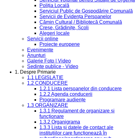
Poliția Locală
Serviciul Public de Gospodărire Comunală
Servicii de Evidența Persoanelor
Cămin Cultural / Bibliotecă Comunală
Creșe, Grădinițe, Școli
Alegeri locale
Servicii online
Proiecte europene
Evenimente
Anunțuri
Galerie Foto | Video
Sedinte publice - Video
1. Despre Primarie
1.1 LEGISLAȚIE
1.2 CONDUCERE
1.2.1 Lista persoanelor din conducere
1.2.2 Agenda conducerii
Programare audiențe
1.3 ORGANIZARE
1.3.1 Regulament de organizare și
funcționare
1.3.2 Organigrama
1.3.3 Lista și datele de contact ale
instituțiilor care funcționează în