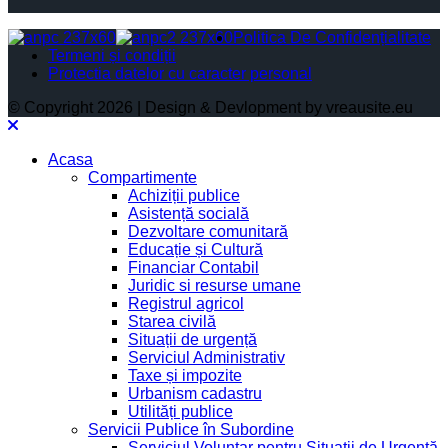
Politica De Confidențialitate
Termeni și condiții
Protectia datelor cu caracter personal
© Copyright 2026 | Design & Devlopment by vreausite.eu
Acasa
Compartimente
Achiziții publice
Asistență socială
Dezvoltare comunitară
Educație și Cultură
Financiar Contabil
Juridic si resurse umane
Registrul agricol
Starea civilă
Situații de urgență
Serviciul Administrativ
Taxe și impozite
Urbanism cadastru
Utilități publice
Servicii Publice în Subordine
Serviciul Voluntar pentru Situații de Urgență