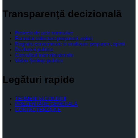
Transparenţă decizională
Proiecte de acte normative
Formular colectare propuneri, opinii
Registru consemnare si analizare propuneri, opinii
Dezbateri publice
Consultari interministeriale
Video Şedinţe publice
Legături rapide
TERMENI ŞI CONDIŢII
PREZENTARE GENERALĂ
CONTACTEAZĂ-NE