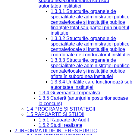
subordinea/coordonarea sau sub
autoritatea instituției
1.3.3.1 Structurile, organele de
specialitate ale administrației publice
centrale/locale și instituțiile publice
finanțate total sau parțial prin bugetul
instituției
1.3.3.2 Structurile, organele de
specialitate ale administrației publice
centrale/locale și instituțiile publice
coordonate de conducătorul instituției
1.3.3.3 Structurile, organele de
specialitate ale administrației publice
centrale/locale și instituțiile publice
aflate în subordinea instituției
1.3.3.4 Unitățile care funcționează sub
autoritatea instituției
1.3.4 Guvernanță corporativă
1.3.5 Carieră (anunțurile posturilor scoase
la concurs)
1.4 PROGRAME ȘI STRATEGII
1.5 RAPOARTE ȘI STUDII
1.5.1 Rapoarte de Audit
1.5.2 Studii realizate
2. INFORMAȚII DE INTERES PUBLIC