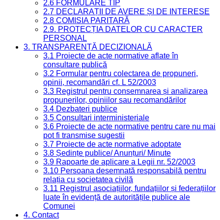
2.6 FORMULARE TIP
2.7 DECLARAȚII DE AVERE ȘI DE INTERESE
2.8 COMISIA PARITARĂ
2.9. PROTECȚIA DATELOR CU CARACTER
PERSONAL
3. TRANSPARENȚĂ DECIZIONALĂ
3.1 Proiecte de acte normative aflate în
consultare publică
3.2 Formular pentru colectarea de propuneri,
opinii, recomandări cf. L 52/2003
3.3 Registrul pentru consemnarea și analizarea
propunerilor, opiniilor sau recomandărilor
3.4 Dezbateri publice
3.5 Consultari interministeriale
3.6 Proiecte de acte normative pentru care nu mai
pot fi transmise sugestii
3.7 Proiecte de acte normative adoptate
3.8 Ședințe publice/ Anunțuri/ Minute
3.9 Rapoarte de aplicare a Legii nr. 52/2003
3.10 Persoana desemnată responsabilă pentru
relația cu societatea civilă
3.11 Registrul asociațiilor, fundațiilor și federațiilor
luate în evidență de autoritățile publice ale
Comunei
4. Contact