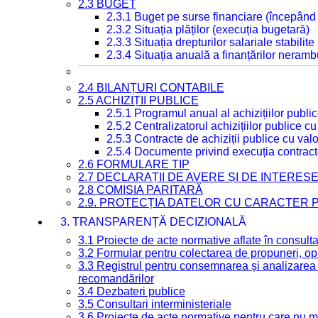
2.3 BUGET
2.3.1 Buget pe surse financiare (începând
2.3.2 Situația plăților (execuția bugetară)
2.3.3 Situația drepturilor salariale stabilit
2.3.4 Situația anuală a finanțărilor neramb
2.4 BILANȚURI CONTABILE
2.5 ACHIZIȚII PUBLICE
2.5.1 Programul anual al achizițiilor publi
2.5.2 Centralizatorul achizițiilor publice 
2.5.3 Contracte de achiziții publice cu va
2.5.4 Documente privind execuția contract
2.6 FORMULARE TIP
2.7 DECLARAȚII DE AVERE ȘI DE INTERES
2.8 COMISIA PARITARĂ
2.9. PROTECȚIA DATELOR CU CARACTER
3. TRANSPARENȚĂ DECIZIONALĂ
3.1 Proiecte de acte normative aflate în consult
3.2 Formular pentru colectarea de propuneri, opi
3.3 Registrul pentru consemnarea și analizarea p
recomandărilor
3.4 Dezbateri publice
3.5 Consultari interministeriale
3.6 Proiecte de acte normative pentru care nu ma