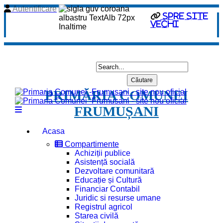
Autentificare
spre site
vechi
PRIMĂRIA COMUNEI
FRUMUȘANI
Acasa
Compartimente
Achiziții publice
Asistență socială
Dezvoltare comunitară
Educație și Cultură
Financiar Contabil
Juridic si resurse umane
Registrul agricol
Starea civilă