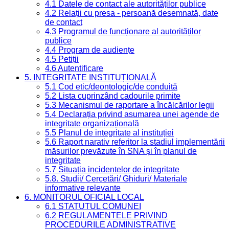
4.1 Datele de contact ale autorităților publice
4.2 Relații cu presa - persoană desemnată, date
de contact
4.3 Programul de funcționare al autorităților
publice
4.4 Program de audiențe
4.5 Petiții
4.6 Autentificare
5. INTEGRITATE INSTITUȚIONALĂ
5.1 Cod etic/deontologic/de conduită
5.2 Lista cuprinzând cadourile primite
5.3 Mecanismul de raportare a încălcărilor legii
5.4 Declarația privind asumarea unei agende de
integritate organizațională
5.5 Planul de integritate al instituției
5.6 Raport narativ referitor la stadiul implementării
măsurilor prevăzute în SNA și în planul de
integritate
5.7 Situația incidentelor de integritate
5.8. Studii/ Cercetări/ Ghiduri/ Materiale
informative relevante
6. MONITORUL OFICIAL LOCAL
6.1 STATUTUL COMUNEI
6.2 REGULAMENTELE PRIVIND
PROCEDURILE ADMINISTRATIVE