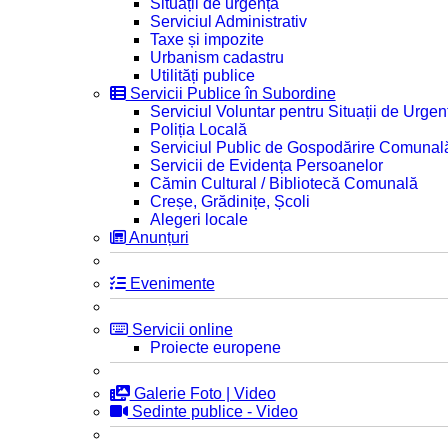
Situații de urgență
Serviciul Administrativ
Taxe și impozite
Urbanism cadastru
Utilități publice
Servicii Publice în Subordine
Serviciul Voluntar pentru Situații de Urgen
Poliția Locală
Serviciul Public de Gospodărire Comunal
Servicii de Evidența Persoanelor
Cămin Cultural / Bibliotecă Comunală
Creșe, Grădinițe, Școli
Alegeri locale
Anunțuri
Evenimente
Servicii online
Proiecte europene
Galerie Foto | Video
Sedinte publice - Video