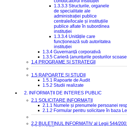
conducătorul instituției
1.3.3.3 Structurile, organele
de specialitate ale
administrației publice
centrale/locale și instituțiile
publice aflate în subordinea
instituției
1.3.3.4 Unitățile care
funcționează sub autoritatea
instituției
1.3.4 Guvernanță corporativă
1.3.5 Carieră (anunțurile posturilor scoase
1.4 PROGRAME ȘI STRATEGII
1.5 RAPOARTE ȘI STUDII
1.5.1 Rapoarte de Audit
1.5.2 Studii realizate
2. INFORMAȚII DE INTERES PUBLIC
2.1 SOLICITARE INFORMAȚII
2.1.1 Numele și prenumele persoanei resp
2.1.2 Formular pentru solicitare în baza Le
2.2 BULETINUL INFORMATIV al Legii 544/200