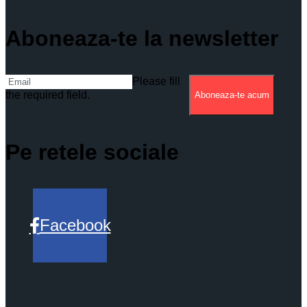
Aboneaza-te la newsletter
Please fill
the required field.
Aboneaza-te acum
Pe retele sociale
Facebook