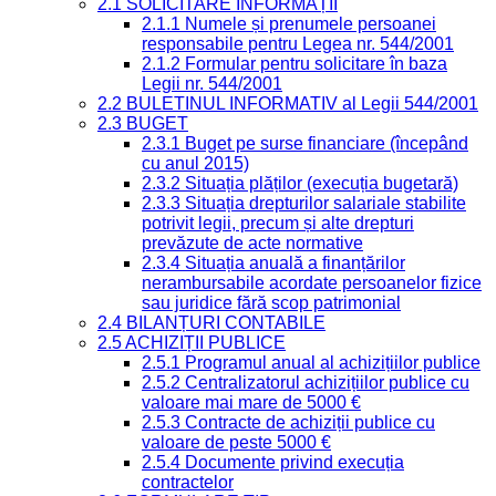
2.1 SOLICITARE INFORMAȚII
2.1.1 Numele și prenumele persoanei
responsabile pentru Legea nr. 544/2001
2.1.2 Formular pentru solicitare în baza
Legii nr. 544/2001
2.2 BULETINUL INFORMATIV al Legii 544/2001
2.3 BUGET
2.3.1 Buget pe surse financiare (începând
cu anul 2015)
2.3.2 Situația plăților (execuția bugetară)
2.3.3 Situația drepturilor salariale stabilite
potrivit legii, precum și alte drepturi
prevăzute de acte normative
2.3.4 Situația anuală a finanțărilor
nerambursabile acordate persoanelor fizice
sau juridice fără scop patrimonial
2.4 BILANȚURI CONTABILE
2.5 ACHIZIȚII PUBLICE
2.5.1 Programul anual al achizițiilor publice
2.5.2 Centralizatorul achizițiilor publice cu
valoare mai mare de 5000 €
2.5.3 Contracte de achiziții publice cu
valoare de peste 5000 €
2.5.4 Documente privind execuția
contractelor