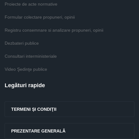
Proiecte de acte normative
Formular colectare propuneri, opinii
Registru consemnare si analizare propuneri, opinii
Dezbateri publice
Consultari interministeriale
Video Şedinţe publice
Legături rapide
TERMENI ŞI CONDIŢII
PREZENTARE GENERALĂ