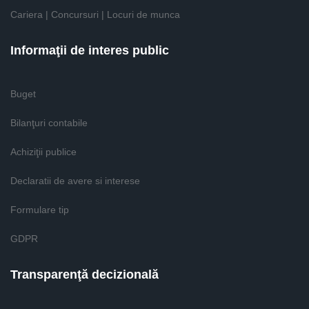
Cariera | Concursuri | Locuri de munca
Informaţii de interes public
Buget
Bilanţuri contabile
Achiziţii publice
Declaratii de avere si interese
Formulare tip
GDPR
Transparenţă decizională