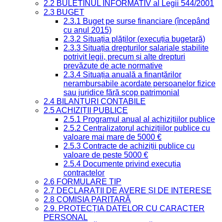
2.2 BULETINUL INFORMATIV al Legii 544/2001
2.3 BUGET
2.3.1 Buget pe surse financiare (începând
cu anul 2015)
2.3.2 Situația plăților (execuția bugetară)
2.3.3 Situația drepturilor salariale stabilite
potrivit legii, precum și alte drepturi
prevăzute de acte normative
2.3.4 Situația anuală a finanțărilor
nerambursabile acordate persoanelor fizice
sau juridice fără scop patrimonial
2.4 BILANȚURI CONTABILE
2.5 ACHIZIȚII PUBLICE
2.5.1 Programul anual al achizițiilor publice
2.5.2 Centralizatorul achizițiilor publice cu
valoare mai mare de 5000 €
2.5.3 Contracte de achiziții publice cu
valoare de peste 5000 €
2.5.4 Documente privind execuția
contractelor
2.6 FORMULARE TIP
2.7 DECLARAȚII DE AVERE ȘI DE INTERESE
2.8 COMISIA PARITARĂ
2.9. PROTECȚIA DATELOR CU CARACTER
PERSONAL