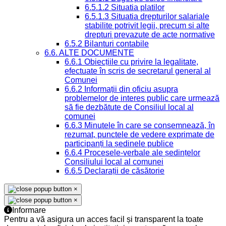
6.5.1.2 Situatia platilor
6.5.1.3 Situatia drepturilor salariale
stabilite potrivit legii, precum si alte
drepturi prevazute de acte normative
6.5.2 Bilanturi contabile
6.6. ALTE DOCUMENTE
6.6.1 Obiecțiile cu privire la legalitate,
efectuate în scris de secretarul general al
Comunei
6.6.2 Informații din oficiu asupra
problemelor de interes public care urmează
să fie dezbătute de Consiliul local al
comunei
6.6.3 Minutele în care se consemnează, în
rezumat, punctele de vedere exprimate de
participanți la ședinele publice
6.6.4 Procesele-verbale ale ședințelor
Consiliului local al comunei
6.6.5 Declarații de căsătorie
×
×
Informare
Pentru a vă asigura un acces facil și transparent la toate