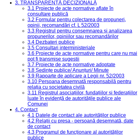
3. TRANSPARENȚĂ DECIZIONALĂ
3.1 Proiecte de acte normative aflate în
consultare publică
3.2 Formular pentru colectarea de propuneri,
opinii, recomandări cf. L 52/2003
3.3 Registrul pentru consemnarea și analizarea
propunerilor, opiniilor sau recomandărilor
3.4 Dezbateri publice
3.5 Consultari interministeriale
3.6 Proiecte de acte normative pentru care nu mai
pot fi transmise sugestii
3.7 Proiecte de acte normative adoptate
3.8 Ședințe publice/ Anunțuri/ Minute
3.9 Rapoarte de aplicare a Legii nr. 52/2003
3.10 Persoana desemnată responsabilă pentru
relația cu societatea civilă
3.11 Registrul asociațiilor, fundațiilor și federațiilor
luate în evidență de autoritățile publice ale
Comunei
4. Contact
4.1 Datele de contact ale autorităților publice
4.2 Relații cu presa - persoană desemnată, date
de contact
4.3 Programul de funcționare al autorităților
publice