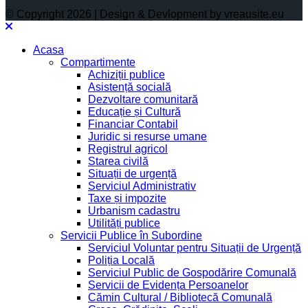
© Copyright 2026 | Design & Devlopment by vreausite.eu
Acasa
Compartimente
Achiziții publice
Asistență socială
Dezvoltare comunitară
Educație și Cultură
Financiar Contabil
Juridic si resurse umane
Registrul agricol
Starea civilă
Situații de urgență
Serviciul Administrativ
Taxe și impozite
Urbanism cadastru
Utilități publice
Servicii Publice în Subordine
Serviciul Voluntar pentru Situații de Urgență
Poliția Locală
Serviciul Public de Gospodărire Comunală
Servicii de Evidența Persoanelor
Cămin Cultural / Bibliotecă Comunală