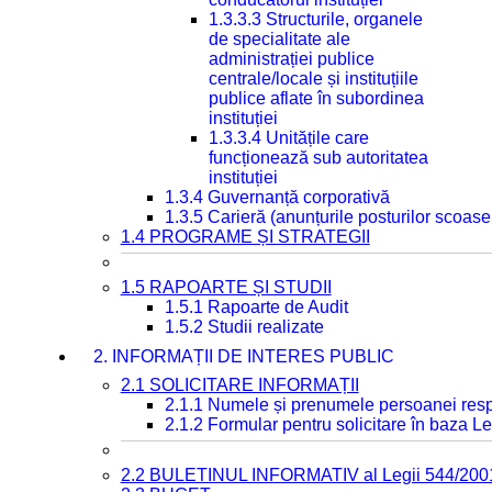
1.3.3.3 Structurile, organele
de specialitate ale
administrației publice
centrale/locale și instituțiile
publice aflate în subordinea
instituției
1.3.3.4 Unitățile care
funcționează sub autoritatea
instituției
1.3.4 Guvernanță corporativă
1.3.5 Carieră (anunțurile posturilor scoase
1.4 PROGRAME ȘI STRATEGII
1.5 RAPOARTE ȘI STUDII
1.5.1 Rapoarte de Audit
1.5.2 Studii realizate
2. INFORMAȚII DE INTERES PUBLIC
2.1 SOLICITARE INFORMAȚII
2.1.1 Numele și prenumele persoanei resp
2.1.2 Formular pentru solicitare în baza Le
2.2 BULETINUL INFORMATIV al Legii 544/200