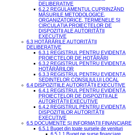
DELIBERATIVE
6.2.2 REGULAMENTUL CUPRINZÂND
MĂSURILE METODOLOGICE,
ORGANIZATORICE, TERMENELE ȘI
CIRCULAȚIA PROIECTELOR DE
DISPOZIȚII ALE AUTORITĂȚII
EXECUTIVE
6.3 HOTĂRÂRILE AUTORITĂȚII
DELIBERATIVE
6.3.1 REGISTRUL PENTRU EVIDENȚA
PROIECTELOR DE HOTĂRÂRI
6.3.2 REGISTRUL PENTRU EVIDENȚA
HOTĂRÂRILOR
6.3.3 REGISTRUL PENTRU EVIDENȚA
ȘEDINȚELOR CONSILIULUI LOCAL
6.4 DISPOZIȚIILE AUTORITĂȚII EXECUTIVE
6.4.1 REGISTRUL PENTRU EVIDENȚA
PROIECTELOR DE DISPOZIȚII ALE
AUTORITĂȚII EXECUTIVE
6.4.2 REGISTRUL PENTRU EVIDENȚA
DISPOZIȚIILOR AUTORITĂȚII
EXECUTIVE
6.5 DOCUMENTE ȘI INFORMAȚII FINANCIARE
6.5.1 Buget din toate sursele de venituri
6.5.1.1 Buget pe surse financiare