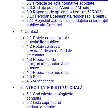
3.7 Proiecte de acte normative adoptate
3.8 Ședințe publice/ Anunțuri/ Minute
3.9 Rapoarte de aplicare a Legii nr. 52/2003
3.10 Persoana desemnată responsabilă pentru re
3.11 Registrul asociațiilor, fundațiilor și federații
publice ale Comunei
4. Contact
4.1 Datele de contact ale
autorităților publice
4.2 Relații cu presa -
persoană desemnată, date
de contact
4.3 Programul de
funcționare al autorităților
publice
4.4 Program de audiențe
4.5 Petiții
4.6 Autentificare
5. INTEGRITATE INSTITUȚIONALĂ
5.1 Cod etic/deontologic/de
conduită
5.2 Lista cuprinzând
cadourile primite