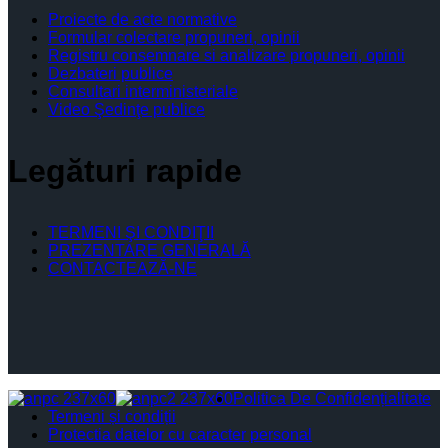
Proiecte de acte normative
Formular colectare propuneri, opinii
Registru consemnare si analizare propuneri, opinii
Dezbateri publice
Consultari interministeriale
Video Şedinţe publice
Legături rapide
TERMENI ŞI CONDIŢII
PREZENTARE GENERALĂ
CONTACTEAZĂ-NE
Politica De Confidențialitate
Termeni și condiții
Protectia datelor cu caracter personal