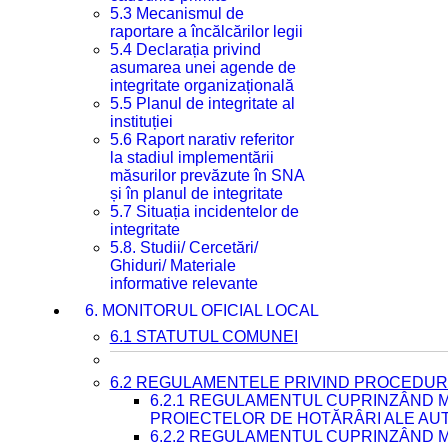
5.3 Mecanismul de
raportare a încălcărilor legii
5.4 Declarația privind
asumarea unei agende de
integritate organizațională
5.5 Planul de integritate al
instituției
5.6 Raport narativ referitor
la stadiul implementării
măsurilor prevăzute în SNA
și în planul de integritate
5.7 Situația incidentelor de
integritate
5.8. Studii/ Cercetări/
Ghiduri/ Materiale
informative relevante
6. MONITORUL OFICIAL LOCAL
6.1 STATUTUL COMUNEI
6.2 REGULAMENTELE PRIVIND PROCEDURI
6.2.1 REGULAMENTUL CUPRINZÂND M
PROIECTELOR DE HOTĂRÂRI ALE AUT
6.2.2 REGULAMENTUL CUPRINZÂND M