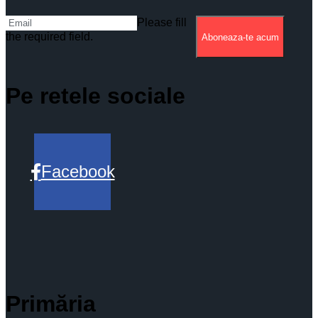
Please fill
the required field.
Aboneaza-te acum
Pe retele sociale
Facebook
Primăria