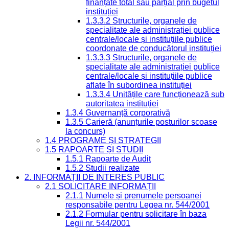
finanțate total sau parțial prin bugetul
instituției
1.3.3.2 Structurile, organele de
specialitate ale administrației publice
centrale/locale și instituțiile publice
coordonate de conducătorul instituției
1.3.3.3 Structurile, organele de
specialitate ale administrației publice
centrale/locale și instituțiile publice
aflate în subordinea instituției
1.3.3.4 Unitățile care funcționează sub
autoritatea instituției
1.3.4 Guvernanță corporativă
1.3.5 Carieră (anunțurile posturilor scoase
la concurs)
1.4 PROGRAME ȘI STRATEGII
1.5 RAPOARTE ȘI STUDII
1.5.1 Rapoarte de Audit
1.5.2 Studii realizate
2. INFORMAȚII DE INTERES PUBLIC
2.1 SOLICITARE INFORMAȚII
2.1.1 Numele și prenumele persoanei
responsabile pentru Legea nr. 544/2001
2.1.2 Formular pentru solicitare în baza
Legii nr. 544/2001