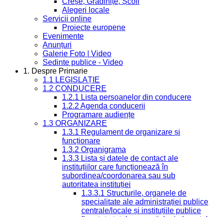
Creșe, Grădinițe, Școli
Alegeri locale
Servicii online
Proiecte europene
Evenimente
Anunțuri
Galerie Foto | Video
Sedinte publice - Video
1. Despre Primarie
1.1 LEGISLAȚIE
1.2 CONDUCERE
1.2.1 Lista persoanelor din conducere
1.2.2 Agenda conducerii
Programare audiențe
1.3 ORGANIZARE
1.3.1 Regulament de organizare și
funcționare
1.3.2 Organigrama
1.3.3 Lista și datele de contact ale
instituțiilor care funcționează în
subordinea/coordonarea sau sub
autoritatea instituției
1.3.3.1 Structurile, organele de
specialitate ale administrației publice
centrale/locale și instituțiile publice