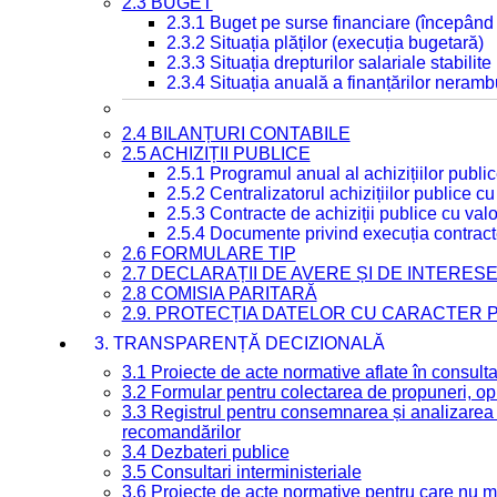
2.3 BUGET
2.3.1 Buget pe surse financiare (începând
2.3.2 Situația plăților (execuția bugetară)
2.3.3 Situația drepturilor salariale stabilit
2.3.4 Situația anuală a finanțărilor neramb
2.4 BILANȚURI CONTABILE
2.5 ACHIZIȚII PUBLICE
2.5.1 Programul anual al achizițiilor publi
2.5.2 Centralizatorul achizițiilor publice 
2.5.3 Contracte de achiziții publice cu va
2.5.4 Documente privind execuția contract
2.6 FORMULARE TIP
2.7 DECLARAȚII DE AVERE ȘI DE INTERES
2.8 COMISIA PARITARĂ
2.9. PROTECȚIA DATELOR CU CARACTER
3. TRANSPARENȚĂ DECIZIONALĂ
3.1 Proiecte de acte normative aflate în consult
3.2 Formular pentru colectarea de propuneri, opi
3.3 Registrul pentru consemnarea și analizarea p
recomandărilor
3.4 Dezbateri publice
3.5 Consultari interministeriale
3.6 Proiecte de acte normative pentru care nu ma