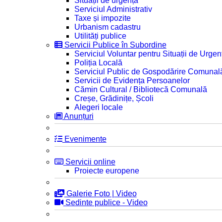
Situații de urgență
Serviciul Administrativ
Taxe și impozite
Urbanism cadastru
Utilități publice
Servicii Publice în Subordine
Serviciul Voluntar pentru Situații de Urgen
Poliția Locală
Serviciul Public de Gospodărire Comunal
Servicii de Evidența Persoanelor
Cămin Cultural / Bibliotecă Comunală
Creșe, Grădinițe, Școli
Alegeri locale
Anunțuri
Evenimente
Servicii online
Proiecte europene
Galerie Foto | Video
Sedinte publice - Video