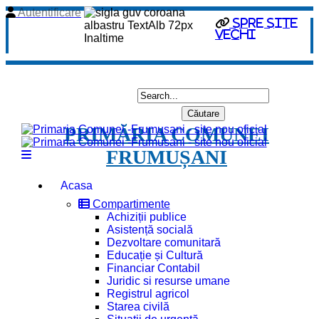
Autentificare
spre site
vechi
PRIMĂRIA COMUNEI
FRUMUȘANI
Acasa
Compartimente
Achiziții publice
Asistență socială
Dezvoltare comunitară
Educație și Cultură
Financiar Contabil
Juridic si resurse umane
Registrul agricol
Starea civilă