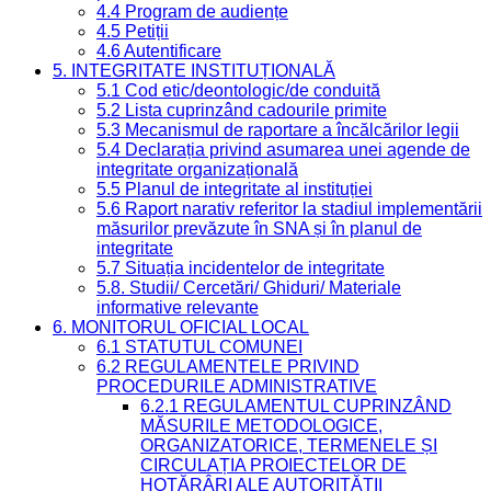
4.4 Program de audiențe
4.5 Petiții
4.6 Autentificare
5. INTEGRITATE INSTITUȚIONALĂ
5.1 Cod etic/deontologic/de conduită
5.2 Lista cuprinzând cadourile primite
5.3 Mecanismul de raportare a încălcărilor legii
5.4 Declarația privind asumarea unei agende de
integritate organizațională
5.5 Planul de integritate al instituției
5.6 Raport narativ referitor la stadiul implementării
măsurilor prevăzute în SNA și în planul de
integritate
5.7 Situația incidentelor de integritate
5.8. Studii/ Cercetări/ Ghiduri/ Materiale
informative relevante
6. MONITORUL OFICIAL LOCAL
6.1 STATUTUL COMUNEI
6.2 REGULAMENTELE PRIVIND
PROCEDURILE ADMINISTRATIVE
6.2.1 REGULAMENTUL CUPRINZÂND
MĂSURILE METODOLOGICE,
ORGANIZATORICE, TERMENELE ȘI
CIRCULAȚIA PROIECTELOR DE
HOTĂRÂRI ALE AUTORITĂȚII