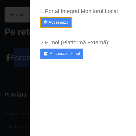
1.Portal Integrat Monitorul Local
Aboneaza-
te acum
Acceseaza
Please fill the required field.
Pe retele sociale
2.E-mol (Platformă Externă):
Acceseaza Emol
Facebook
Primăria
Despre comună
Conducerea Primăriei