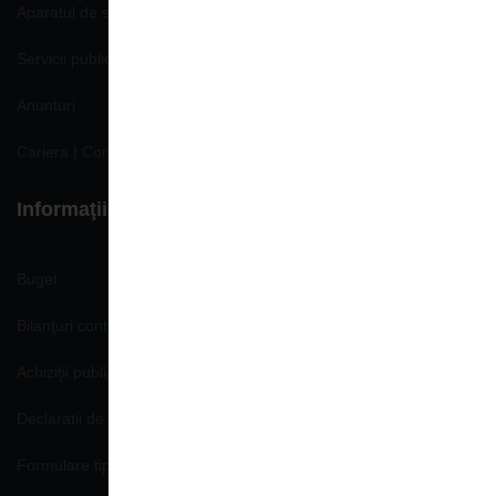
Aparatul de specialitate
Servicii publice
Anunturi
Cariera | Concursuri | Locuri de munca
Informaţii de interes public
Buget
Bilanţuri contabile
Achiziţii publice
Declaratii de avere si interese
Formulare tip