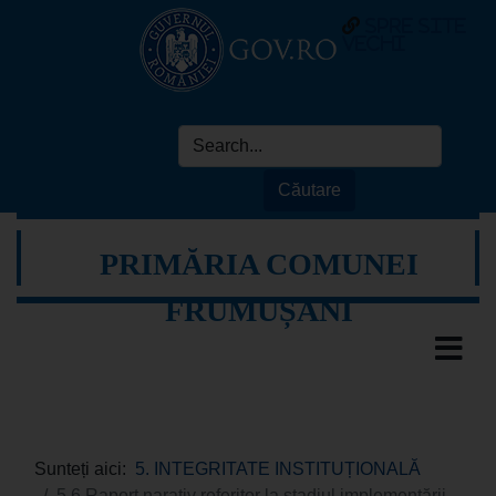
spre site
vechi
PRIMĂRIA COMUNEI
FRUMUȘANI
Sunteți aici:
5. INTEGRITATE INSTITUȚIONALĂ
5.6 Raport narativ referitor la stadiul implementării