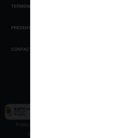
TERMENI ŞI CONDIŢII
PREZENTARE GENERALĂ
CONTACTEAZĂ-NE
Politica De Confidențialitate
Termeni și condiții
Protectia datelor cu caracter personal