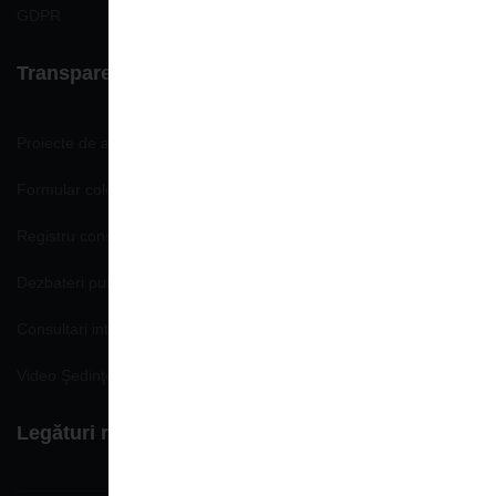
GDPR
Transparenţă decizională
Proiecte de acte normative
Formular colectare propuneri, opinii
Registru consemnare si analizare propuneri, opinii
Dezbateri publice
Consultari interministeriale
Video Şedinţe publice
Legături rapide