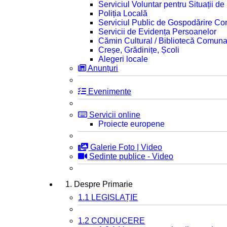
Serviciul Voluntar pentru Situații d
Poliția Locală
Serviciul Public de Gospodărire C
Servicii de Evidența Persoanelor
Cămin Cultural / Bibliotecă Comuna
Creșe, Grădinițe, Școli
Alegeri locale
Anunțuri
Evenimente
Servicii online
Proiecte europene
Galerie Foto | Video
Sedinte publice - Video
1. Despre Primarie
1.1 LEGISLAȚIE
1.2 CONDUCERE