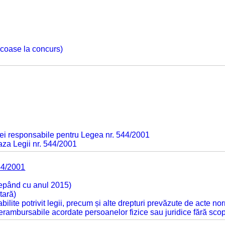
 scoase la concurs)
ei responsabile pentru Legea nr. 544/2001
baza Legii nr. 544/2001
44/2001
cepând cu anul 2015)
tară)
tabilite potrivit legii, precum și alte drepturi prevăzute de acte no
 nerambursabile acordate persoanelor fizice sau juridice fără sco