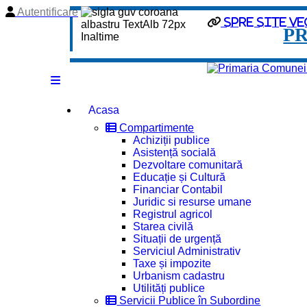
Autentificare
spre site ve
P
Acasa
Compartimente
Achiziții publice
Asistență socială
Dezvoltare comunitară
Educație și Cultură
Financiar Contabil
Juridic si resurse umane
Registrul agricol
Starea civilă
Situații de urgență
Serviciul Administrativ
Taxe și impozite
Urbanism cadastru
Utilități publice
Servicii Publice în Subordine