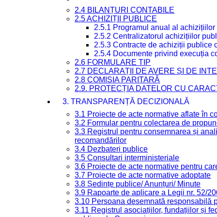
2.4 BILANȚURI CONTABILE
2.5 ACHIZIȚII PUBLICE
2.5.1 Programul anual al achizițiilor
2.5.2 Centralizatorul achizițiilor p
2.5.3 Contracte de achiziții publice
2.5.4 Documente privind execuția co
2.6 FORMULARE TIP
2.7 DECLARAȚII DE AVERE ȘI DE IN
2.8 COMISIA PARITARĂ
2.9. PROTECȚIA DATELOR CU CARA
3. TRANSPARENȚĂ DECIZIONALĂ
3.1 Proiecte de acte normative aflate în c
3.2 Formular pentru colectarea de propune
3.3 Registrul pentru consemnarea și anali
recomandărilor
3.4 Dezbateri publice
3.5 Consultari interministeriale
3.6 Proiecte de acte normative pentru care
3.7 Proiecte de acte normative adoptate
3.8 Ședințe publice/ Anunțuri/ Minute
3.9 Rapoarte de aplicare a Legii nr. 52/2
3.10 Persoana desemnată responsabilă pen
3.11 Registrul asociațiilor, fundațiilor și fe