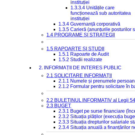
instituției
1.3.3.4 Unitățile care
funcționează sub autoritatea
instituției
1.3.4 Guvernanță corporativă
1.3.5 Carieră (anunțurile posturilor
1.4 PROGRAME ȘI STRATEGII
1.5 RAPOARTE ȘI STUDII
1.5.1 Rapoarte de Audit
1.5.2 Studii realizate
2. INFORMAȚII DE INTERES PUBLIC
2.1 SOLICITARE INFORMAȚII
2.1.1 Numele și prenumele persoan
2.1.2 Formular pentru solicitare în 
2.2 BULETINUL INFORMATIV al Legii 5
2.3 BUGET
2.3.1 Buget pe surse financiare (în
2.3.2 Situația plăților (execuția buge
2.3.3 Situația drepturilor salariale s
2.3.4 Situația anuală a finanțărilor