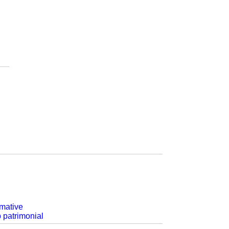
rmative
p patrimonial