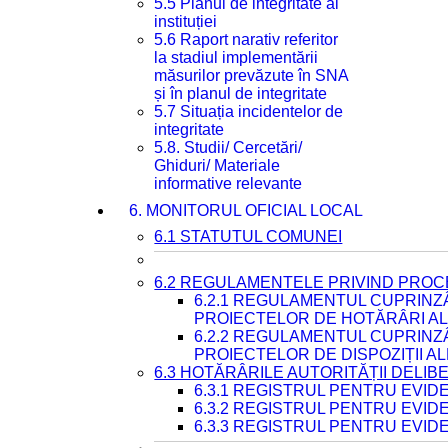
5.5 Planul de integritate al
instituției
5.6 Raport narativ referitor
la stadiul implementării
măsurilor prevăzute în SNA
și în planul de integritate
5.7 Situația incidentelor de
integritate
5.8. Studii/ Cercetări/
Ghiduri/ Materiale
informative relevante
6. MONITORUL OFICIAL LOCAL
6.1 STATUTUL COMUNEI
6.2 REGULAMENTELE PRIVIND PROC
6.2.1 REGULAMENTUL CUPRINZ
PROIECTELOR DE HOTĂRÂRI ALE
6.2.2 REGULAMENTUL CUPRINZ
PROIECTELOR DE DISPOZIȚII A
6.3 HOTĂRÂRILE AUTORITĂȚII DELIB
6.3.1 REGISTRUL PENTRU EVI
6.3.2 REGISTRUL PENTRU EVI
6.3.3 REGISTRUL PENTRU EVID