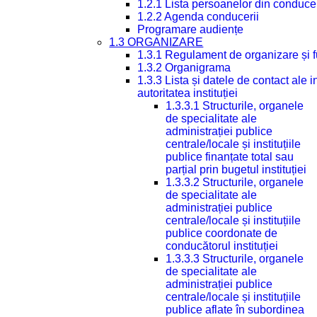
1.2.1 Lista persoanelor din conduce
1.2.2 Agenda conducerii
Programare audiențe
1.3 ORGANIZARE
1.3.1 Regulament de organizare și 
1.3.2 Organigrama
1.3.3 Lista și datele de contact ale
autoritatea instituției
1.3.3.1 Structurile, organele
de specialitate ale
administrației publice
centrale/locale și instituțiile
publice finanțate total sau
parțial prin bugetul instituției
1.3.3.2 Structurile, organele
de specialitate ale
administrației publice
centrale/locale și instituțiile
publice coordonate de
conducătorul instituției
1.3.3.3 Structurile, organele
de specialitate ale
administrației publice
centrale/locale și instituțiile
publice aflate în subordinea