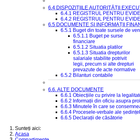
6.4 DISPOZIȚIILE AUTORITĂȚII EXECU
6.4.1 REGISTRUL PENTRU EVID
6.4.2 REGISTRUL PENTRU EVID
6.5 DOCUMENTE ȘI INFORMAȚII FIN
6.5.1 Buget din toate sursele de veni
6.5.1.1 Buget pe surse
financiare
6.5.1.2 Situatia platilor
6.5.1.3 Situatia drepturilor
salariale stabilite potrivit
legii, precum si alte drepturi
prevazute de acte normative
6.5.2 Bilanturi contabile
6.6. ALTE DOCUMENTE
6.6.1 Obiecțiile cu privire la legali
6.6.2 Informații din oficiu asupra p
6.6.3 Minutele în care se consemnea
6.6.4 Procesele-verbale ale ședințel
6.6.5 Declarații de căsătorie
Sunteți aici:
Acasa
Compartimente