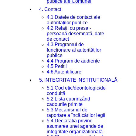
publice ale Comunei
4. Contact
4.1 Datele de contact ale
autorităților publice
4.2 Relații cu presa -
persoană desemnată, date
de contact
4.3 Programul de
funcționare al autorităților
publice
4.4 Program de audiențe
4.5 Petiții
4.6 Autentificare
5. INTEGRITATE INSTITUȚIONALĂ
5.1 Cod etic/deontologic/de
conduită
5.2 Lista cuprinzând
cadourile primite
5.3 Mecanismul de
raportare a încălcărilor legii
5.4 Declarația privind
asumarea unei agende de
integritate organizațională