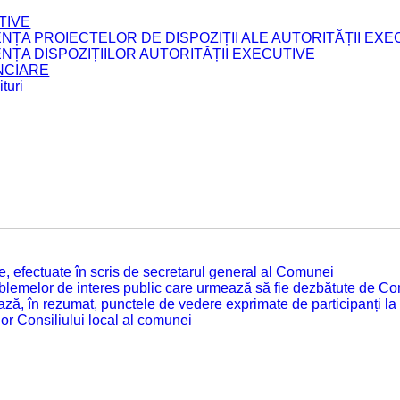
TIVE
ENȚA PROIECTELOR DE DISPOZIȚII ALE AUTORITĂȚII EXE
ENȚA DISPOZIȚIILOR AUTORITĂȚII EXECUTIVE
ANCIARE
turi
tate, efectuate în scris de secretarul general al Comunei
roblemelor de interes public care urmează să fie dezbătute de Con
ză, în rezumat, punctele de vedere exprimate de participanți la
or Consiliului local al comunei