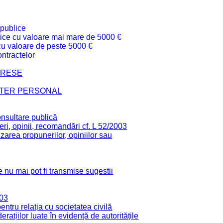
 publice
ublice cu valoare mai mare de 5000 €
 cu valoare de peste 5000 €
ntractelor
TERESE
CTER PERSONAL
onsultare publică
ri, opinii, recomandări cf. L 52/2003
zarea propunerilor, opiniilor sau
 nu mai pot fi transmise sugestii
003
tru relația cu societatea civilă
derațiilor luate în evidență de autoritățile