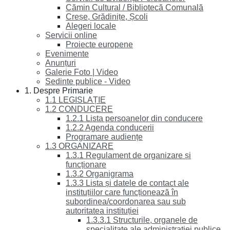
Cămin Cultural / Bibliotecă Comunală
Creșe, Grădinițe, Școli
Alegeri locale
Servicii online
Proiecte europene
Evenimente
Anunțuri
Galerie Foto | Video
Sedinte publice - Video
1. Despre Primarie
1.1 LEGISLAȚIE
1.2 CONDUCERE
1.2.1 Lista persoanelor din conducere
1.2.2 Agenda conducerii
Programare audiențe
1.3 ORGANIZARE
1.3.1 Regulament de organizare și
funcționare
1.3.2 Organigrama
1.3.3 Lista și datele de contact ale
instituțiilor care funcționează în
subordinea/coordonarea sau sub
autoritatea instituției
1.3.3.1 Structurile, organele de
specialitate ale administrației publice