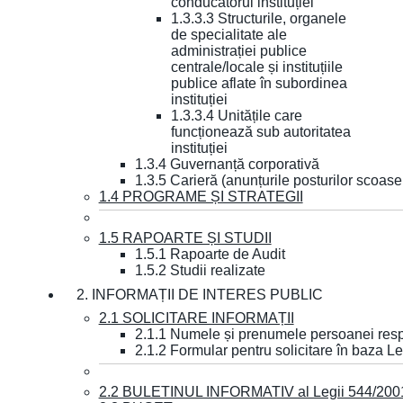
conducătorul instituției
1.3.3.3 Structurile, organele
de specialitate ale
administrației publice
centrale/locale și instituțiile
publice aflate în subordinea
instituției
1.3.3.4 Unitățile care
funcționează sub autoritatea
instituției
1.3.4 Guvernanță corporativă
1.3.5 Carieră (anunțurile posturilor scoase
1.4 PROGRAME ȘI STRATEGII
1.5 RAPOARTE ȘI STUDII
1.5.1 Rapoarte de Audit
1.5.2 Studii realizate
2. INFORMAȚII DE INTERES PUBLIC
2.1 SOLICITARE INFORMAȚII
2.1.1 Numele și prenumele persoanei resp
2.1.2 Formular pentru solicitare în baza Le
2.2 BULETINUL INFORMATIV al Legii 544/200