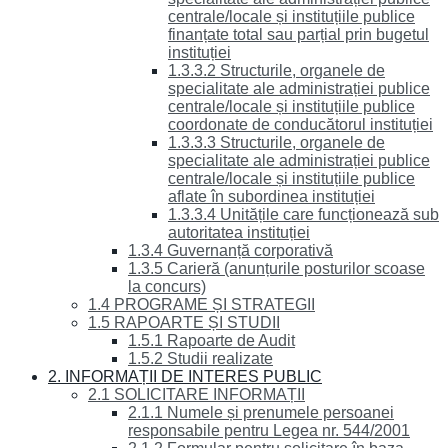
centrale/locale și instituțiile publice
finanțate total sau parțial prin bugetul
instituției
1.3.3.2 Structurile, organele de
specialitate ale administrației publice
centrale/locale și instituțiile publice
coordonate de conducătorul instituției
1.3.3.3 Structurile, organele de
specialitate ale administrației publice
centrale/locale și instituțiile publice
aflate în subordinea instituției
1.3.3.4 Unitățile care funcționează sub
autoritatea instituției
1.3.4 Guvernanță corporativă
1.3.5 Carieră (anunțurile posturilor scoase
la concurs)
1.4 PROGRAME ȘI STRATEGII
1.5 RAPOARTE ȘI STUDII
1.5.1 Rapoarte de Audit
1.5.2 Studii realizate
2. INFORMAȚII DE INTERES PUBLIC
2.1 SOLICITARE INFORMAȚII
2.1.1 Numele și prenumele persoanei
responsabile pentru Legea nr. 544/2001