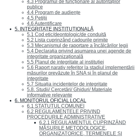
4.3 Programul de funcționare al autorităților
publice
4.4 Program de audiențe
4.5 Petiții
4.6 Autentificare
5. INTEGRITATE INSTITUȚIONALĂ
5.1 Cod etic/deontologic/de conduită
5.2 Lista cuprinzând cadourile primite
5.3 Mecanismul de raportare a încălcărilor legii
5.4 Declarația privind asumarea unei agende de
integritate organizațională
5.5 Planul de integritate al instituției
5.6 Raport narativ referitor la stadiul implementării
măsurilor prevăzute în SNA și în planul de
integritate
5.7 Situația incidentelor de integritate
5.8. Studii/ Cercetări/ Ghiduri/ Materiale
informative relevante
6. MONITORUL OFICIAL LOCAL
6.1 STATUTUL COMUNEI
6.2 REGULAMENTELE PRIVIND
PROCEDURILE ADMINISTRATIVE
6.2.1 REGULAMENTUL CUPRINZÂND
MĂSURILE METODOLOGICE,
ORGANIZATORICE, TERMENELE ȘI