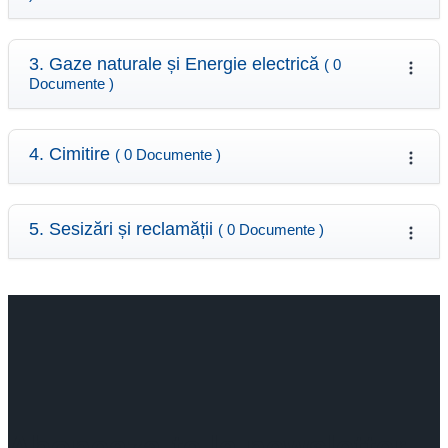
3. Gaze naturale și Energie electrică
( 0
Documente )
4. Cimitire
( 0 Documente )
5. Sesizări și reclamății
( 0 Documente )
Aboneaza-te la newsletter