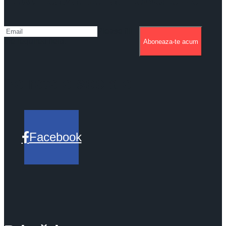
Please fill
the required field.
Aboneaza-te acum
Pe retele sociale
Facebook