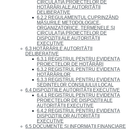
CIRCULAȚIA PROIECTELOR DE
HOTĂRÂRI ALE AUTORITĂȚII
DELIBERATIVE
6.2.2 REGULAMENTUL CUPRINZÂND
MĂSURILE METODOLOGICE,
ORGANIZATORICE, TERMENELE ȘI
CIRCULAȚIA PROIECTELOR DE
DISPOZIȚII ALE AUTORITĂȚII
EXECUTIVE
6.3 HOTĂRÂRILE AUTORITĂȚII
DELIBERATIVE
6.3.1 REGISTRUL PENTRU EVIDENȚA
PROIECTELOR DE HOTĂRÂRI
6.3.2 REGISTRUL PENTRU EVIDENȚA
HOTĂRÂRILOR
6.3.3 REGISTRUL PENTRU EVIDENȚA
ȘEDINȚELOR CONSILIULUI LOCAL
6.4 DISPOZIȚIILE AUTORITĂȚII EXECUTIVE
6.4.1 REGISTRUL PENTRU EVIDENȚA
PROIECTELOR DE DISPOZIȚII ALE
AUTORITĂȚII EXECUTIVE
6.4.2 REGISTRUL PENTRU EVIDENȚA
DISPOZIȚIILOR AUTORITĂȚII
EXECUTIVE
6.5 DOCUMENTE ȘI INFORMAȚII FINANCIARE