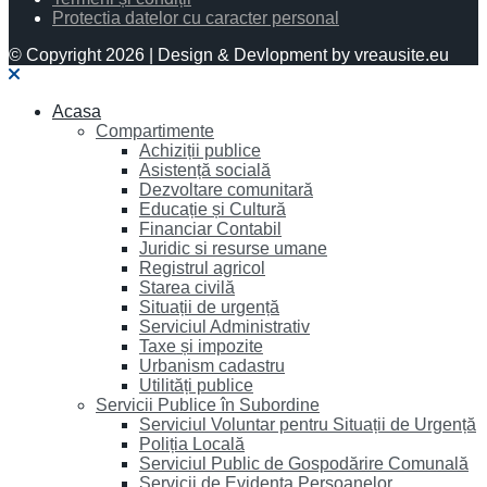
Protectia datelor cu caracter personal
© Copyright 2026 | Design & Devlopment by vreausite.eu
Acasa
Compartimente
Achiziții publice
Asistență socială
Dezvoltare comunitară
Educație și Cultură
Financiar Contabil
Juridic si resurse umane
Registrul agricol
Starea civilă
Situații de urgență
Serviciul Administrativ
Taxe și impozite
Urbanism cadastru
Utilități publice
Servicii Publice în Subordine
Serviciul Voluntar pentru Situații de Urgență
Poliția Locală
Serviciul Public de Gospodărire Comunală
Servicii de Evidența Persoanelor