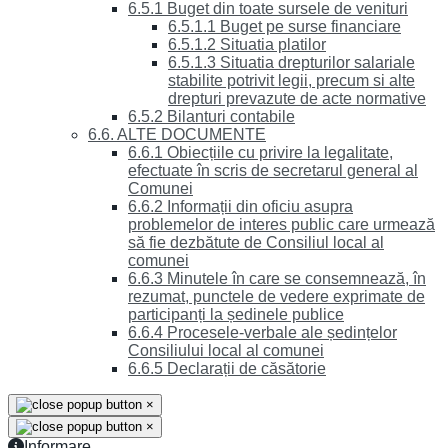
6.5.1 Buget din toate sursele de venituri
6.5.1.1 Buget pe surse financiare
6.5.1.2 Situatia platilor
6.5.1.3 Situatia drepturilor salariale
stabilite potrivit legii, precum si alte
drepturi prevazute de acte normative
6.5.2 Bilanturi contabile
6.6. ALTE DOCUMENTE
6.6.1 Obiecțiile cu privire la legalitate,
efectuate în scris de secretarul general al
Comunei
6.6.2 Informații din oficiu asupra
problemelor de interes public care urmează
să fie dezbătute de Consiliul local al
comunei
6.6.3 Minutele în care se consemnează, în
rezumat, punctele de vedere exprimate de
participanți la ședinele publice
6.6.4 Procesele-verbale ale ședințelor
Consiliului local al comunei
6.6.5 Declarații de căsătorie
×
×
Informare