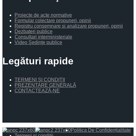
Proiecte de acte normative
Formular colectare propuneri, opinii
Registru consemnare si analizare propuneri, opinii
Dezbateri publice
Consultari interministeriale
Video Şedinţe publice
Legături rapide
TERMENI ŞI CONDIŢII
PREZENTARE GENERALĂ
CONTACTEAZĂ-NE
Politica De Confidențialitate
Termeni și condiții