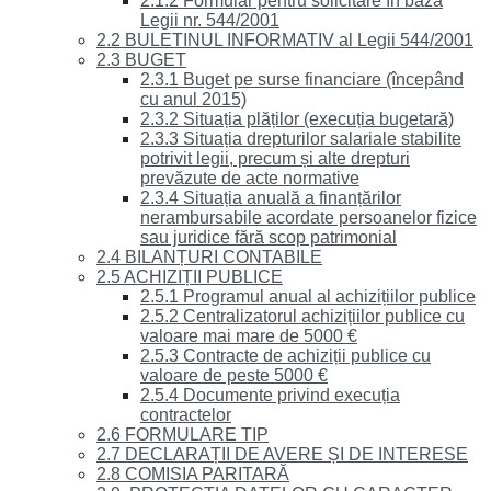
2.1.2 Formular pentru solicitare în baza
Legii nr. 544/2001
2.2 BULETINUL INFORMATIV al Legii 544/2001
2.3 BUGET
2.3.1 Buget pe surse financiare (începând
cu anul 2015)
2.3.2 Situația plăților (execuția bugetară)
2.3.3 Situația drepturilor salariale stabilite
potrivit legii, precum și alte drepturi
prevăzute de acte normative
2.3.4 Situația anuală a finanțărilor
nerambursabile acordate persoanelor fizice
sau juridice fără scop patrimonial
2.4 BILANȚURI CONTABILE
2.5 ACHIZIȚII PUBLICE
2.5.1 Programul anual al achizițiilor publice
2.5.2 Centralizatorul achizițiilor publice cu
valoare mai mare de 5000 €
2.5.3 Contracte de achiziții publice cu
valoare de peste 5000 €
2.5.4 Documente privind execuția
contractelor
2.6 FORMULARE TIP
2.7 DECLARAȚII DE AVERE ȘI DE INTERESE
2.8 COMISIA PARITARĂ