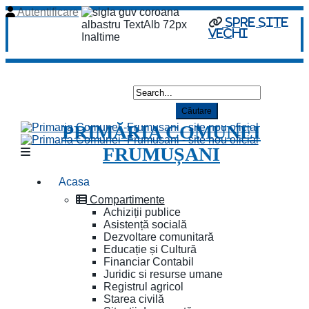
Autentificare
spre site
vechi
PRIMĂRIA COMUNEI
FRUMUȘANI
Acasa
Compartimente
Achiziții publice
Asistență socială
Dezvoltare comunitară
Educație și Cultură
Financiar Contabil
Juridic si resurse umane
Registrul agricol
Starea civilă