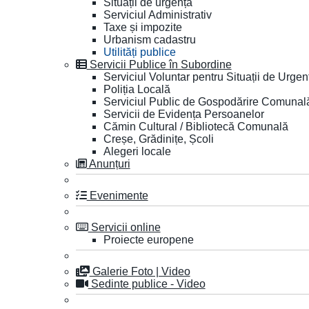
Situații de urgență
Serviciul Administrativ
Taxe și impozite
Urbanism cadastru
Utilități publice
Servicii Publice în Subordine
Serviciul Voluntar pentru Situații de Urgen
Poliția Locală
Serviciul Public de Gospodărire Comunal
Servicii de Evidența Persoanelor
Cămin Cultural / Bibliotecă Comunală
Creșe, Grădinițe, Școli
Alegeri locale
Anunțuri
Evenimente
Servicii online
Proiecte europene
Galerie Foto | Video
Sedinte publice - Video