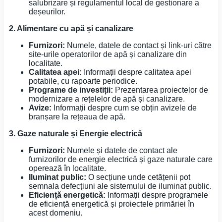
salubrizare și regulamentul local de gestionare a
deșeurilor.
2. Alimentare cu apă și canalizare
Furnizori:
Numele, datele de contact și link-uri către
site-urile operatorilor de apă și canalizare din
localitate.
Calitatea apei:
Informații despre calitatea apei
potabile, cu rapoarte periodice.
Programe de investiții:
Prezentarea proiectelor de
modernizare a rețelelor de apă și canalizare.
Avize:
Informații despre cum se obțin avizele de
branșare la rețeaua de apă.
3. Gaze naturale și Energie electrică
Furnizori:
Numele și datele de contact ale
furnizorilor de energie electrică și gaze naturale care
operează în localitate.
Iluminat public:
O secțiune unde cetățenii pot
semnala defecțiuni ale sistemului de iluminat public.
Eficiență energetică:
Informații despre programele
de eficiență energetică și proiectele primăriei în
acest domeniu.