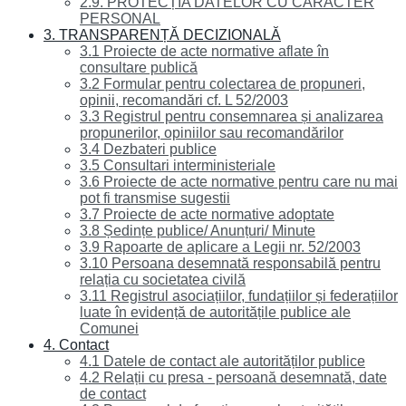
2.9. PROTECȚIA DATELOR CU CARACTER
PERSONAL
3. TRANSPARENȚĂ DECIZIONALĂ
3.1 Proiecte de acte normative aflate în
consultare publică
3.2 Formular pentru colectarea de propuneri,
opinii, recomandări cf. L 52/2003
3.3 Registrul pentru consemnarea și analizarea
propunerilor, opiniilor sau recomandărilor
3.4 Dezbateri publice
3.5 Consultari interministeriale
3.6 Proiecte de acte normative pentru care nu mai
pot fi transmise sugestii
3.7 Proiecte de acte normative adoptate
3.8 Ședințe publice/ Anunțuri/ Minute
3.9 Rapoarte de aplicare a Legii nr. 52/2003
3.10 Persoana desemnată responsabilă pentru
relația cu societatea civilă
3.11 Registrul asociațiilor, fundațiilor și federațiilor
luate în evidență de autoritățile publice ale
Comunei
4. Contact
4.1 Datele de contact ale autorităților publice
4.2 Relații cu presa - persoană desemnată, date
de contact