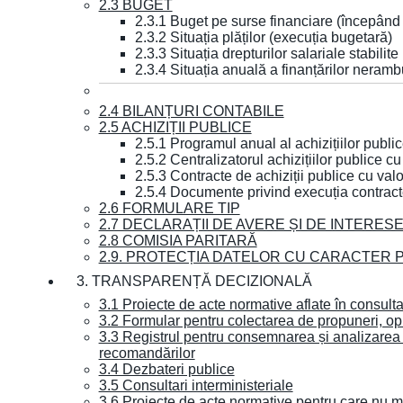
2.3 BUGET
2.3.1 Buget pe surse financiare (începând
2.3.2 Situația plăților (execuția bugetară)
2.3.3 Situația drepturilor salariale stabilit
2.3.4 Situația anuală a finanțărilor neramb
2.4 BILANȚURI CONTABILE
2.5 ACHIZIȚII PUBLICE
2.5.1 Programul anual al achizițiilor publi
2.5.2 Centralizatorul achizițiilor publice 
2.5.3 Contracte de achiziții publice cu va
2.5.4 Documente privind execuția contract
2.6 FORMULARE TIP
2.7 DECLARAȚII DE AVERE ȘI DE INTERES
2.8 COMISIA PARITARĂ
2.9. PROTECȚIA DATELOR CU CARACTER
3. TRANSPARENȚĂ DECIZIONALĂ
3.1 Proiecte de acte normative aflate în consult
3.2 Formular pentru colectarea de propuneri, opi
3.3 Registrul pentru consemnarea și analizarea p
recomandărilor
3.4 Dezbateri publice
3.5 Consultari interministeriale
3.6 Proiecte de acte normative pentru care nu ma