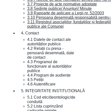
3.7 Proiecte de acte normative adoptate
3.8 Ședințe publice/ Anunțuri/ Minute
3.9 Rapoarte de aplicare a Legii nr. 52/2003
3.10 Persoana desemnată responsabilă pentru re
3.11 Registrul asociațiilor, fundațiilor și federații
publice ale Comunei
4. Contact
4.1 Datele de contact ale
autorităților publice
4.2 Relații cu presa -
persoană desemnată, date
de contact
4.3 Programul de
funcționare al autorităților
publice
4.4 Program de audiențe
4.5 Petiții
4.6 Autentificare
5. INTEGRITATE INSTITUȚIONALĂ
5.1 Cod etic/deontologic/de
conduită
5.2 Lista cuprinzând
cadourile primite