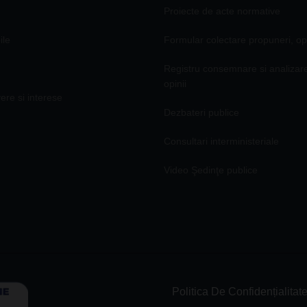
Proiecte de acte normative
ile
Formular colectare propuneri, opi
Registru consemnare si analizar
opinii
vere si interese
Dezbateri publice
Consultari interministeriale
Video Şedinţe publice
Politica De Confidențialitat