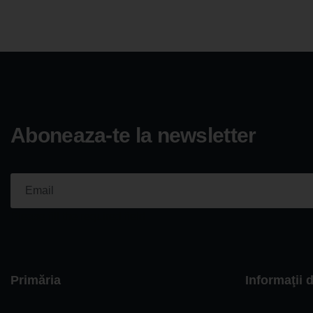
Aboneaza-te la newsletter
Please fill the required field.
Primăria
Informaţii 