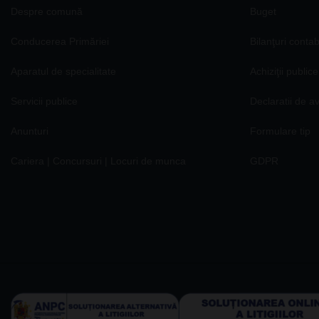
Despre comună
Buget
Conducerea Primăriei
Bilanţuri contab
Aparatul de specialitate
Achiziţii publice
Servicii publice
Declaratii de a
Anunturi
Formulare tip
Cariera | Concursuri | Locuri de munca
GDPR