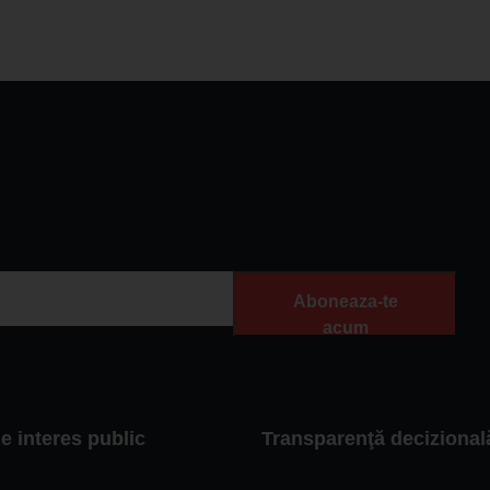
Aboneaza-te
acum
de interes public
Transparenţă decizional