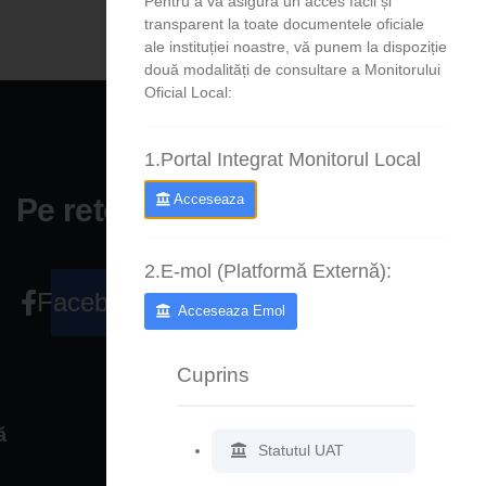
Pentru a vă asigura un acces facil și
transparent la toate documentele oficiale
ale instituției noastre, vă punem la dispoziție
două modalități de consultare a Monitorului
Oficial Local:
1.Portal Integrat Monitorul Local
Acceseaza
Pe retele sociale
2.E-mol (Platformă Externă):
Facebook
Acceseaza Emol
Cuprins
ă
Legături rapide
Statutul UAT