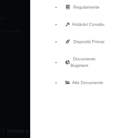
Regulamente
TERMENI ŞI CONDIŢII
nii
Hotărâri Consiliu
e propuneri,
PREZENTARE GENERALĂ
Dispoziții Primar
CONTACTEAZĂ-NE
Documente
Bugetare
Alte Documente
e
Termeni și condiții
Protectia datelor cu caracter personal