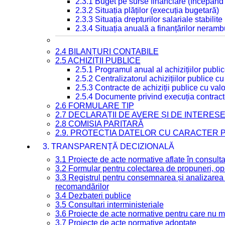
2.3.1 Buget pe surse financiare (începând
2.3.2 Situația plăților (execuția bugetară)
2.3.3 Situația drepturilor salariale stabilit
2.3.4 Situația anuală a finanțărilor neramb
2.4 BILANȚURI CONTABILE
2.5 ACHIZIȚII PUBLICE
2.5.1 Programul anual al achizițiilor publi
2.5.2 Centralizatorul achizițiilor publice 
2.5.3 Contracte de achiziții publice cu va
2.5.4 Documente privind execuția contract
2.6 FORMULARE TIP
2.7 DECLARAȚII DE AVERE ȘI DE INTERES
2.8 COMISIA PARITARĂ
2.9. PROTECȚIA DATELOR CU CARACTER
3. TRANSPARENȚĂ DECIZIONALĂ
3.1 Proiecte de acte normative aflate în consult
3.2 Formular pentru colectarea de propuneri, opi
3.3 Registrul pentru consemnarea și analizarea p
recomandărilor
3.4 Dezbateri publice
3.5 Consultari interministeriale
3.6 Proiecte de acte normative pentru care nu ma
3.7 Proiecte de acte normative adoptate