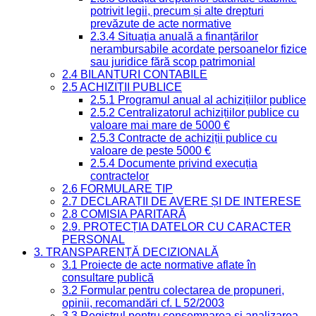
potrivit legii, precum și alte drepturi
prevăzute de acte normative
2.3.4 Situația anuală a finanțărilor
nerambursabile acordate persoanelor fizice
sau juridice fără scop patrimonial
2.4 BILANȚURI CONTABILE
2.5 ACHIZIȚII PUBLICE
2.5.1 Programul anual al achizițiilor publice
2.5.2 Centralizatorul achizițiilor publice cu
valoare mai mare de 5000 €
2.5.3 Contracte de achiziții publice cu
valoare de peste 5000 €
2.5.4 Documente privind execuția
contractelor
2.6 FORMULARE TIP
2.7 DECLARAȚII DE AVERE ȘI DE INTERESE
2.8 COMISIA PARITARĂ
2.9. PROTECȚIA DATELOR CU CARACTER
PERSONAL
3. TRANSPARENȚĂ DECIZIONALĂ
3.1 Proiecte de acte normative aflate în
consultare publică
3.2 Formular pentru colectarea de propuneri,
opinii, recomandări cf. L 52/2003
3.3 Registrul pentru consemnarea și analizarea