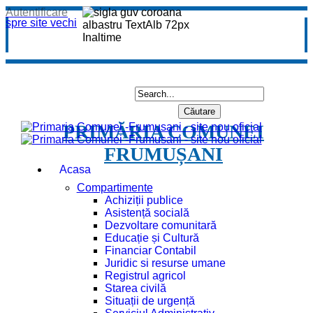
Autentificare
spre site vechi
PRIMĂRIA COMUNEI
FRUMUȘANI
Acasa
Compartimente
Achiziții publice
Asistență socială
Dezvoltare comunitară
Educație și Cultură
Financiar Contabil
Juridic si resurse umane
Registrul agricol
Starea civilă
Situații de urgență