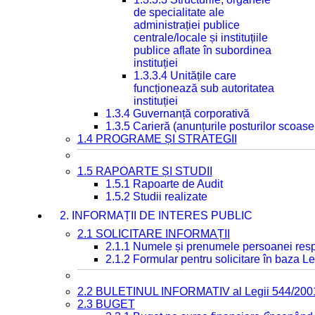
de specialitate ale
administrației publice
centrale/locale și instituțiile
publice aflate în subordinea
instituției
1.3.3.4 Unitățile care
funcționează sub autoritatea
instituției
1.3.4 Guvernanță corporativă
1.3.5 Carieră (anunțurile posturilor scoase
1.4 PROGRAME ȘI STRATEGII
1.5 RAPOARTE ȘI STUDII
1.5.1 Rapoarte de Audit
1.5.2 Studii realizate
2. INFORMAȚII DE INTERES PUBLIC
2.1 SOLICITARE INFORMAȚII
2.1.1 Numele și prenumele persoanei resp
2.1.2 Formular pentru solicitare în baza Le
2.2 BULETINUL INFORMATIV al Legii 544/200
2.3 BUGET