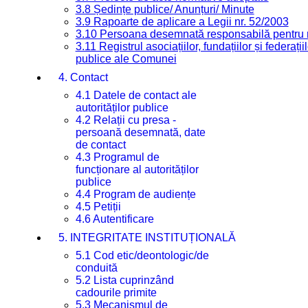
3.8 Ședințe publice/ Anunțuri/ Minute
3.9 Rapoarte de aplicare a Legii nr. 52/2003
3.10 Persoana desemnată responsabilă pentru re
3.11 Registrul asociațiilor, fundațiilor și federații
publice ale Comunei
4. Contact
4.1 Datele de contact ale
autorităților publice
4.2 Relații cu presa -
persoană desemnată, date
de contact
4.3 Programul de
funcționare al autorităților
publice
4.4 Program de audiențe
4.5 Petiții
4.6 Autentificare
5. INTEGRITATE INSTITUȚIONALĂ
5.1 Cod etic/deontologic/de
conduită
5.2 Lista cuprinzând
cadourile primite
5.3 Mecanismul de