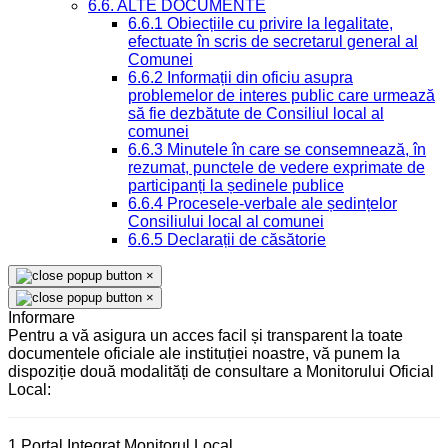
6.6. ALTE DOCUMENTE
6.6.1 Obiecțiile cu privire la legalitate,
efectuate în scris de secretarul general al
Comunei
6.6.2 Informații din oficiu asupra
problemelor de interes public care urmează
să fie dezbătute de Consiliul local al
comunei
6.6.3 Minutele în care se consemnează, în
rezumat, punctele de vedere exprimate de
participanți la ședinele publice
6.6.4 Procesele-verbale ale ședințelor
Consiliului local al comunei
6.6.5 Declarații de căsătorie
×
×
Informare
Pentru a vă asigura un acces facil și transparent la toate
documentele oficiale ale instituției noastre, vă punem la
dispoziție două modalități de consultare a Monitorului Oficial
Local:
1.Portal Integrat Monitorul Local