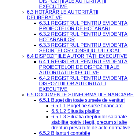
DISPOZIȚII ALE AUTORITĂȚII
EXECUTIVE
6.3 HOTĂRÂRILE AUTORITĂȚII
DELIBERATIVE
6.3.1 REGISTRUL PENTRU EVIDENȚA
PROIECTELOR DE HOTĂRÂRI
6.3.2 REGISTRUL PENTRU EVIDENȚA
HOTĂRÂRILOR
6.3.3 REGISTRUL PENTRU EVIDENȚA
ȘEDINȚELOR CONSILIULUI LOCAL
6.4 DISPOZIȚIILE AUTORITĂȚII EXECUTIVE
6.4.1 REGISTRUL PENTRU EVIDENȚA
PROIECTELOR DE DISPOZIȚII ALE
AUTORITĂȚII EXECUTIVE
6.4.2 REGISTRUL PENTRU EVIDENȚA
DISPOZIȚIILOR AUTORITĂȚII
EXECUTIVE
6.5 DOCUMENTE ȘI INFORMAȚII FINANCIARE
6.5.1 Buget din toate sursele de venituri
6.5.1.1 Buget pe surse financiare
6.5.1.2 Situatia platilor
6.5.1.3 Situatia drepturilor salariale
stabilite potrivit legii, precum si alte
drepturi prevazute de acte normative
6.5.2 Bilanturi contabile