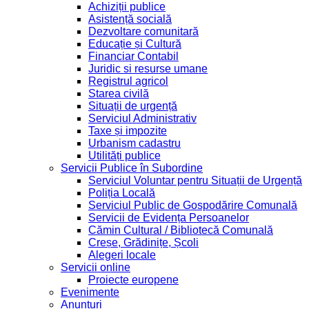
Achiziții publice
Asistență socială
Dezvoltare comunitară
Educație și Cultură
Financiar Contabil
Juridic si resurse umane
Registrul agricol
Starea civilă
Situații de urgență
Serviciul Administrativ
Taxe și impozite
Urbanism cadastru
Utilități publice
Servicii Publice în Subordine
Serviciul Voluntar pentru Situații de Urgență
Poliția Locală
Serviciul Public de Gospodărire Comunală
Servicii de Evidența Persoanelor
Cămin Cultural / Bibliotecă Comunală
Creșe, Grădinițe, Școli
Alegeri locale
Servicii online
Proiecte europene
Evenimente
Anunțuri