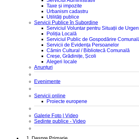
Serviciul Administrativ
Taxe și impozite
Urbanism cadastru
Utilități publice
Servicii Publice în Subordine
Serviciul Voluntar pentru Situații de Urgen
Poliția Locală
Serviciul Public de Gospodărire Comunal
Servicii de Evidența Persoanelor
Cămin Cultural / Bibliotecă Comunală
Creșe, Grădinițe, Școli
Alegeri locale
Anunțuri
Evenimente
Servicii online
Proiecte europene
Galerie Foto | Video
Sedinte publice - Video
1. Despre Primarie