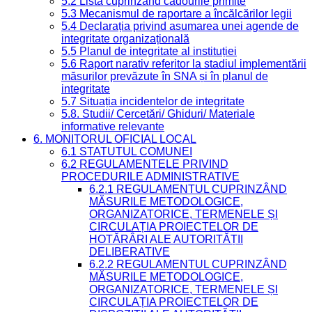
5.2 Lista cuprinzând cadourile primite
5.3 Mecanismul de raportare a încălcărilor legii
5.4 Declarația privind asumarea unei agende de
integritate organizațională
5.5 Planul de integritate al instituției
5.6 Raport narativ referitor la stadiul implementării
măsurilor prevăzute în SNA și în planul de
integritate
5.7 Situația incidentelor de integritate
5.8. Studii/ Cercetări/ Ghiduri/ Materiale
informative relevante
6. MONITORUL OFICIAL LOCAL
6.1 STATUTUL COMUNEI
6.2 REGULAMENTELE PRIVIND
PROCEDURILE ADMINISTRATIVE
6.2.1 REGULAMENTUL CUPRINZÂND
MĂSURILE METODOLOGICE,
ORGANIZATORICE, TERMENELE ȘI
CIRCULAȚIA PROIECTELOR DE
HOTĂRÂRI ALE AUTORITĂȚII
DELIBERATIVE
6.2.2 REGULAMENTUL CUPRINZÂND
MĂSURILE METODOLOGICE,
ORGANIZATORICE, TERMENELE ȘI
CIRCULAȚIA PROIECTELOR DE