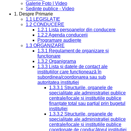
Galerie Foto | Video
Sedinte publice - Video
1. Despre Primarie
1.1 LEGISLAȚIE
1.2 CONDUCERE
1.2.1 Lista persoanelor din conducere
1.2.2 Agenda conducerii
Programare audiențe
1.3 ORGANIZARE
1.3.1 Regulament de organizare și
funcționare
1.3.2 Organigrama
1.3.3 Lista și datele de contact ale
instituțiilor care funcționează în
subordinea/coordonarea sau sub
autoritatea instituției
1.3.3.1 Structurile, organele de
specialitate ale administrației publice
centrale/locale și instituțiile publice
finanțate total sau parțial prin bugetul
instituției
1.3.3.2 Structurile, organele de
specialitate ale administrației publice
centrale/locale și instituțiile publice
coordonate de conducătorul instituției