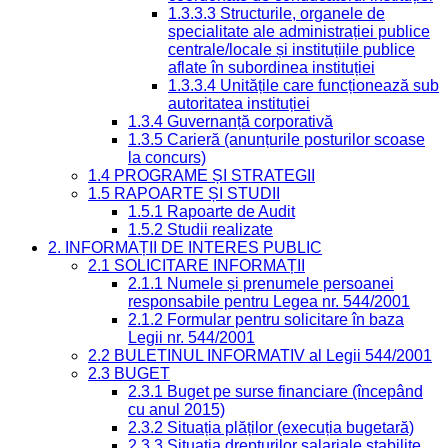
1.3.3.3 Structurile, organele de
specialitate ale administrației publice
centrale/locale și instituțiile publice
aflate în subordinea instituției
1.3.3.4 Unitățile care funcționează sub
autoritatea instituției
1.3.4 Guvernanță corporativă
1.3.5 Carieră (anunțurile posturilor scoase
la concurs)
1.4 PROGRAME ȘI STRATEGII
1.5 RAPOARTE ȘI STUDII
1.5.1 Rapoarte de Audit
1.5.2 Studii realizate
2. INFORMAȚII DE INTERES PUBLIC
2.1 SOLICITARE INFORMAȚII
2.1.1 Numele și prenumele persoanei
responsabile pentru Legea nr. 544/2001
2.1.2 Formular pentru solicitare în baza
Legii nr. 544/2001
2.2 BULETINUL INFORMATIV al Legii 544/2001
2.3 BUGET
2.3.1 Buget pe surse financiare (începând
cu anul 2015)
2.3.2 Situația plăților (execuția bugetară)
2.3.3 Situația drepturilor salariale stabilite