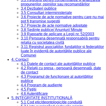
propunerilor, opiniilor sau recomandărilor
3.4 Dezbateri publice
3.5 Consultari interministeriale
3.6 Proiecte de acte normative pentru care nu mai
pot fi transmise sugestii
3.7 Proiecte de acte normative adoptate
3.8 Ședințe publice/ Anunțuri/ Minute
3.9 Rapoarte de aplicare a Legii nr. 52/2003
3.10 Persoana desemnată responsabilă pentru
relația cu societatea civilă
3.11 Registrul asociațiilor, fundațiilor și federațiilor
luate în evidență de autoritățile publice ale
Comunei
4. Contact
4.1 Datele de contact ale autorităților publice
4.2 Relații cu presa - persoană desemnată, date
de contact
4.3 Programul de funcționare al autorităților
publice
4.4 Program de audiențe
4.5 Petiții
4.6 Autentificare
5. INTEGRITATE INSTITUȚIONALĂ
5.1 Cod etic/deontologic/de conduită