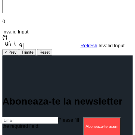
0
Invalid Input
(*)
Refresh
Invalid Input
< Prev
Trimite
Reset
Aboneaza-te la newsletter
Please fill
the required field.
Aboneaza-te acum