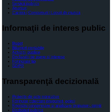
Servicii publice
Anunturi
Cariera | Concursuri | Locuri de munca
Informaţii de interes public
Buget
Bilanţuri contabile
Achiziţii publice
Declaratii de avere si interese
Formulare tip
GDPR
Transparenţă decizională
Proiecte de acte normative
Formular colectare propuneri, opinii
Registru consemnare si analizare propuneri, opinii
Dezbateri publice